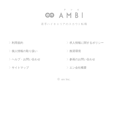
ラス求
気・電子・
ジニア（電
のセールスエンジニア（電気・電子）
人TOP
半導体）
気・電子）
の転職・求人情報一覧
若手ハイキャリアのスカウト転職
利用規約
求人情報に関するポリシー
個人情報の取り扱い
推奨環境
ヘルプ・お問い合わせ
参画のお問い合わせ
サイトマップ
エン会社概要
©
en Inc.