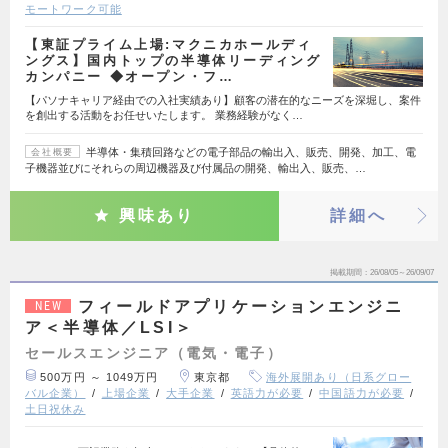
モートワーク可能
【東証プライム上場:マクニカホールディ
ングス】国内トップの半導体リーディング
カンパニー ◆オープン・フ…
【パソナキャリア経由での入社実績あり】顧客の潜在的なニーズを深堀し、案件
を創出する活動をお任せいたします。 業務経験がなく…
半導体・集積回路などの電子部品の輸出入、販売、開発、加工、電
会社概要
子機器並びにそれらの周辺機器及び付属品の開発、輸出入、販売、…
興味あり
詳細へ
掲載期間
26/08/05～26/09/07
フィールドアプリケーションエンジニ
NEW
ア＜半導体／LSI＞
セールスエンジニア（電気・電子）
500万円 ～ 1049万円
東京都
海外展開あり（日系グロー
バル企業）
上場企業
大手企業
英語力が必要
中国語力が必要
土日祝休み