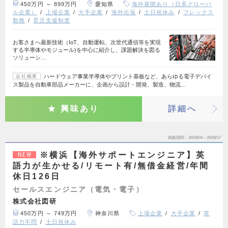
450万円 ～ 899万円
愛知県
海外展開あり（日系グローバ
ル企業）
上場企業
大手企業
海外出張
土日祝休み
フレックス
勤務
育児支援制度
お客さまへ最新技術（IoT、自動運転、次世代通信等を実現
する半導体やモジュール)を中心に紹介し、課題解決を図る
ソリューシ…
ハードウェア事業半導体やプリント基板など、あらゆる電子デバイ
会社概要
ス製品を自動車部品メーカーに、企画から設計・開発、製造、物流…
興味あり
詳細へ
掲載期間
26/08/04～26/08/17
※横浜【海外サポートエンジニア】英
NEW
語力が生かせる/リモート有/無借金経営/年間
休日126日
セールスエンジニア（電気・電子）
株式会社図研
450万円 ～ 749万円
神奈川県
上場企業
大手企業
英
語力不問
土日祝休み