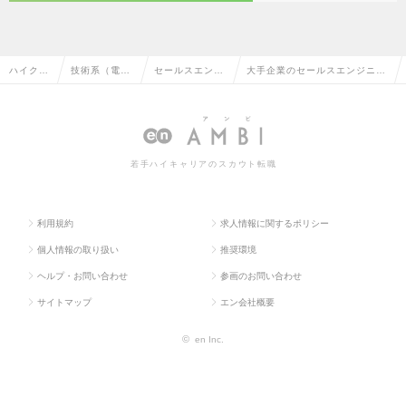
ハイクラ
技術系（電
セールスエンジ
大手企業のセールスエンジニア
ス求人T
気・電子・半
ニア（電気・電
（電気・電子）の転職・求人情
OP
導体）
子）
報一覧
若手ハイキャリアのスカウト転職
利用規約
求人情報に関するポリシー
個人情報の取り扱い
推奨環境
ヘルプ・お問い合わせ
参画のお問い合わせ
サイトマップ
エン会社概要
©
en Inc.