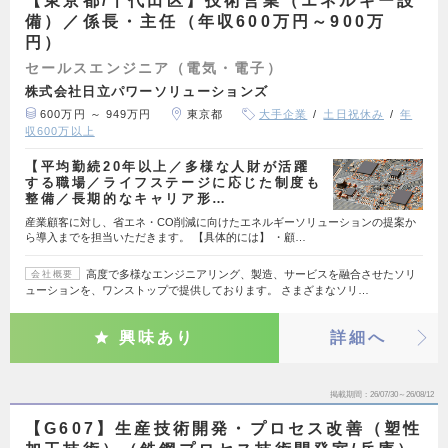
【東京都/千代田区】技術営業（エネルギー設
備）／係長・主任（年収600万円～900万
円）
セールスエンジニア（電気・電子）
株式会社日立パワーソリューションズ
600万円 ～ 949万円
東京都
大手企業
土日祝休み
年
収600万以上
【平均勤続20年以上／多様な人財が活躍
する職場／ライフステージに応じた制度も
整備／長期的なキャリア形…
産業顧客に対し、省エネ・CO削減に向けたエネルギーソリューションの提案か
ら導入までを担当いただきます。 【具体的には】 ・顧…
高度で多様なエンジニアリング、製造、サービスを融合させたソリ
会社概要
ューションを、ワンストップで提供しております。 さまざまなソリ…
興味あり
詳細へ
掲載期間
26/07/30～26/08/12
【G607】生産技術開発・プロセス改善（塑性