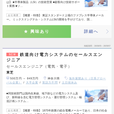
は】 ■半導体製品（LSI）の技術営業 ■顧客向け技術サポー
ト業務 ■ソ…
【概要・特徴】 東証スタンダード上場のファブレス半導体メーカ
会社概要
ー。 ミックスドシグナル・システムLSIの開発を手がけており、国…
興味あり
詳細へ
掲載期間
26/08/05～26/09/07
鉄道向け電力システムのセールスエン
NEW
ジニア
セールスエンジニア（電気・電子）
東芝
500万円 ～ 849万円
神奈川県
海外展開あり（日系グロー
バル企業）
大手企業
英語力不問
土日祝休み
■同技術部門は国内在来線、地下鉄などの電力システム及
び、新幹線を含む電力管理システム・運行管理システム・輸
送計画システム…
【概要・特徴】 1875年創業の総合電機メーカーであり、日本の社会
会社概要