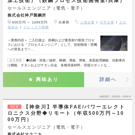
加工技術）（鉄鋼プロセス技術開発室/兵庫）
セールスエンジニア（電気・電子）
株式会社神戸製鋼所
600万円 ～ 1099万円
兵庫県
上場企業
大手企業
土日
祝休み
フレックス勤務
＜業務内容＞ ご入社後は、鉄鋼および素形材の製造プロセ
スにおける「プロセスエンジニア」として、技術開発～実機
への実装まで一…
◆鉄鋼・溶接／線材、棒鋼、薄板、厚板、表面処理鋼板、自動車向
会社概要
け鋼板、チタンおよびチタン合金、各種溶接材料、溶接ロボットな…
興味あり
詳細へ
掲載期間
26/08/05～26/08/18
【神奈川】半導体FAE/パワーエレクト
NEW
ロニクス分野◆リモート（年収500万円～10
00万円）
セールスエンジニア（電気・電子）
株式会社マクニカ