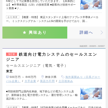
FAEとして下記業務を担当していただきます。 【具体的に
は】 ■半導体製品（LSI）の技術営業 ■顧客向け技術サポー
ト業務 ■ソ…
【概要・特徴】 東証スタンダード上場のファブレス半導体メーカ
会社概要
ー。 ミックスドシグナル・システムLSIの開発を手がけており、国…
興味あり
詳細へ
掲載期間
26/08/05～26/09/07
鉄道向け電力システムのセールスエン
NEW
ジニア
セールスエンジニア（電気・電子）
東芝
500万円 ～ 849万円
神奈川県
海外展開あり（日系グロー
バル企業）
大手企業
英語力不問
土日祝休み
■同技術部門は国内在来線、地下鉄などの電力システム及
び、新幹線を含む電力管理システム・運行管理システム・輸
送計画システム…
【概要・特徴】 1875年創業の総合電機メーカーであり、日本の社会
会社概要