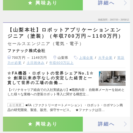
興味あり
詳細へ
掲載期間
26/07/30～26/08/12
【山梨本社】ロボットアプリケーションエン
ジニア（塗装）（年収700万円～1100万円）
セールスエンジニア（電気・電子）
ファナック株式会社
700万円 ～ 1149万円
山梨県
上場企業
大手企業
英語
力が必要
土日祝休み
年収600万以上
☆FA機器・ロボットの世界シェアNo.1☆
☆ 創業以来赤字なしの安定した経営と一
貫して世界の工場の自働…
【パソナキャリア経由での入社実績あり】■職務内容： 自動車メーカーを始めと
した様々な業種への塗装ロボット導入に関する構想立…
■FA（ファクトリーオートメーション）・ロボット・ロボマシン商
会社概要
品の研究開発、製造、販売、保守サービス。 ★ファナックは日…
興味あり
詳細へ