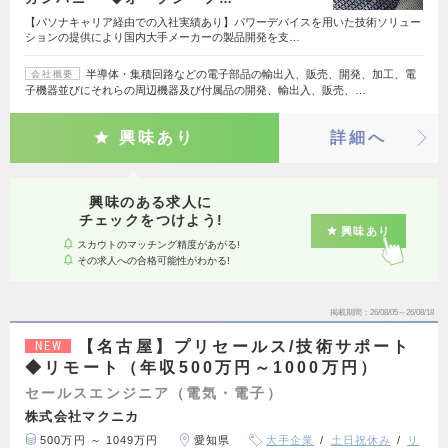
【パソナキャリア経由での入社実績あり】パワーデバイスを用いた技術ソリュー
ションの提供により国内大手メーカーの製品開発を支…
半導体・集積回路などの電子部品の輸出入、販売、開発、加工、電
会社概要
子機器並びにそれらの周辺機器及び付属品の開発、輸出入、販売、…
興味あり
詳細へ
興味のある求人に
チェックをつけよう!
興味あり
スカウトのマッチング精度があがる!
その求人への合格可能性がわかる!
掲載期間
26/08/05～26/08/18
【名古屋】プリセールス/技術サポート
NEW
◆リモート（年収500万円～1000万円）
セールスエンジニア（電気・電子）
株式会社マクニカ
500万円 ～ 1049万円
愛知県
大手企業
土日祝休み
リ