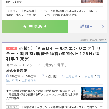
面から支援す…
【企業詳細】～プリント回路基板用CAD/CAMシステムで国内シェア
会社概要
第1位、世界シェア第2位～ モノづくりの技術革新や製品…
興味あり
詳細へ
掲載期間
26/08/04～26/08/17
※横浜【A＆Mセールスエンジニア】リ
NEW
モート制度有/無借金経営/年間休日126日/福
利厚生充実
セールスエンジニア（電気・電子）
株式会社図研
450万円 ～ 649万円
神奈川県
上場企業
大手企業
英
語力不問
土日祝休み
◆産業機械や輸送機器などの組立製造業のお客様に対して、
電装設計領域で使用するITソリューションの販売および導
入の技術的…
【企業詳細】～プリント回路基板用CAD/CAMシステムで国内シェア
会社概要