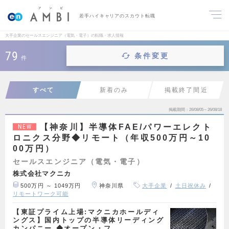
若手ハイキャリアのスカウト転職
大手企業のセールスエンジニア（電気・電子）の転職・求人情報
79
条件変更
件
すべて
新着のみ
掲載終了間近
掲載期間
26/08/05～26/08/18
【神奈川】半導体FAE/パワーエレクト
NEW
ロニクス分野◆リモート（年収500万円～10
00万円）
セールスエンジニア（電気・電子）
株式会社マクニカ
500万円 ～ 1049万円
神奈川県
大手企業
土日祝休み
リモートワーク可能
【東証プライム上場:マクニカホールディ
ングス】国内トップの半導体リーディング
カンパニー ◆オープン・フ…