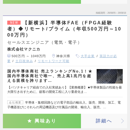
掲載期間
26/08/05～26/08/18
【新横浜】半導体FAE（FPGA経験
NEW
者）◆リモート/プライム（年収500万円～10
00万円）
セールスエンジニア（電気・電子）
株式会社マクニカ
500万円 ～ 1049万円
神奈川県
大手企業
英語力が必
要
土日祝休み
リモートワーク可能
国内半導体商社 売上ランキングNo.1！★
国内半導体商社で唯一、売上高1兆円を超
える規模を誇ります…
【パソナキャリア経由での入社実績あり】【業務概要】 ■半導体製品の性能を最
大限引き出すために、顧客の開発工程に入り量産化ま…
半導体・集積回路などの電子部品の輸出入、販売、開発、加工、電
会社概要
子機器並びにそれらの周辺機器及び付属品の開発、輸出入、販売、…
興味あり
詳細へ