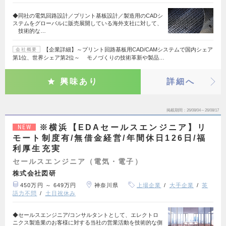
◆同社の電気回路設計／プリント基板設計／製造用のCADシ
ステムをグローバルに販売展開している海外支社に対して、
技術的な…
【企業詳細】～プリント回路基板用CAD/CAMシステムで国内シェア
会社概要
第1位、世界シェア第2位～ モノづくりの技術革新や製品…
興味あり
詳細へ
掲載期間
26/08/04～26/08/17
※横浜【EDAセールスエンジニア】リ
NEW
モート制度有/無借金経営/年間休日126日/福
利厚生充実
セールスエンジニア（電気・電子）
株式会社図研
450万円 ～ 649万円
神奈川県
上場企業
大手企業
英
語力不問
土日祝休み
◆セールスエンジニア/コンサルタントとして、エレクトロ
ニクス製造業のお客様に対する当社の営業活動を技術的な側