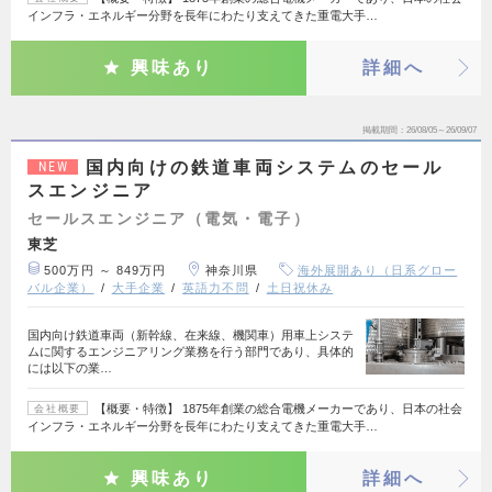
インフラ・エネルギー分野を長年にわたり支えてきた重電大手…
興味あり
詳細へ
掲載期間
26/08/05～26/09/07
国内向けの鉄道車両システムのセール
NEW
スエンジニア
セールスエンジニア（電気・電子）
東芝
500万円 ～ 849万円
神奈川県
海外展開あり（日系グロー
バル企業）
大手企業
英語力不問
土日祝休み
国内向け鉄道車両（新幹線、在来線、機関車）用車上システ
ムに関するエンジニアリング業務を行う部門であり、具体的
には以下の業…
【概要・特徴】 1875年創業の総合電機メーカーであり、日本の社会
会社概要
インフラ・エネルギー分野を長年にわたり支えてきた重電大手…
興味あり
詳細へ