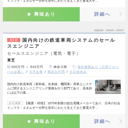
インフラ・エネルギー分野を長年にわたり支えてきた重電大手…
興味あり
詳細へ
掲載期間
26/08/05～26/09/07
国内向けの鉄道車両システムのセール
NEW
スエンジニア
セールスエンジニア（電気・電子）
東芝
500万円 ～ 849万円
神奈川県
海外展開あり（日系グロー
バル企業）
大手企業
英語力不問
土日祝休み
国内向け鉄道車両（新幹線、在来線、機関車）用車上システ
ムに関するエンジニアリング業務を行う部門であり、具体的
には以下の業…
【概要・特徴】 1875年創業の総合電機メーカーであり、日本の社会
会社概要
インフラ・エネルギー分野を長年にわたり支えてきた重電大手…
興味あり
詳細へ