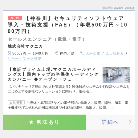
掲載期間
26/08/05～26/08/18
【神奈川】セキュリティソフトウェア
NEW
導入・技術支援（FAE）（年収500万円～10
00万円）
セールスエンジニア（電気・電子）
株式会社マクニカ
500万円 ～ 1049万円
神奈川県
大手企業
土日祝休み
リモートワーク可能
【東証プライム上場:マクニカホールディ
ングス】国内トップの半導体リーディング
カンパニー ◆オープン・フ…
【パソナキャリア経由での入社実績あり】映像解析システムや顔認証システムを
はじめとする多様なソリューションに関わり、販売活…
半導体・集積回路などの電子部品の輸出入、販売、開発、加工、電
会社概要
子機器並びにそれらの周辺機器及び付属品の開発、輸出入、販売、…
興味あり
詳細へ