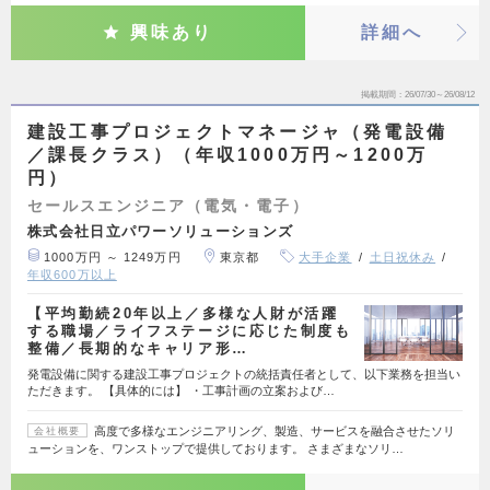
興味あり
詳細へ
掲載期間
26/07/30～26/08/12
建設工事プロジェクトマネージャ（発電設備
／課長クラス）（年収1000万円～1200万
円）
セールスエンジニア（電気・電子）
株式会社日立パワーソリューションズ
1000万円 ～ 1249万円
東京都
大手企業
土日祝休み
年収600万以上
【平均勤続20年以上／多様な人財が活躍
する職場／ライフステージに応じた制度も
整備／長期的なキャリア形…
発電設備に関する建設工事プロジェクトの統括責任者として、以下業務を担当い
ただきます。 【具体的には】 ・工事計画の立案および…
高度で多様なエンジニアリング、製造、サービスを融合させたソリ
会社概要
ューションを、ワンストップで提供しております。 さまざまなソリ…