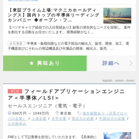
【東証プライム上場:マクニカホールディ
ングス】国内トップの半導体リーディング
カンパニー ◆オープン・フ…
【パソナキャリア経由での入社実績あり】顧客の潜在的なニーズを深堀し、案件
を創出する活動をお任せいたします。 業務経験がなく…
半導体・集積回路などの電子部品の輸出入、販売、開発、加工、電
会社概要
子機器並びにそれらの周辺機器及び付属品の開発、輸出入、販売、…
興味あり
詳細へ
掲載期間
26/08/05～26/09/07
フィールドアプリケーションエンジニ
NEW
ア＜半導体／LSI＞
セールスエンジニア（電気・電子）
500万円 ～ 1049万円
東京都
海外展開あり（日系グロー
バル企業）
上場企業
大手企業
英語力が必要
中国語力が必要
土日祝休み
FAEとして下記業務を担当していただきます。 【具体的に