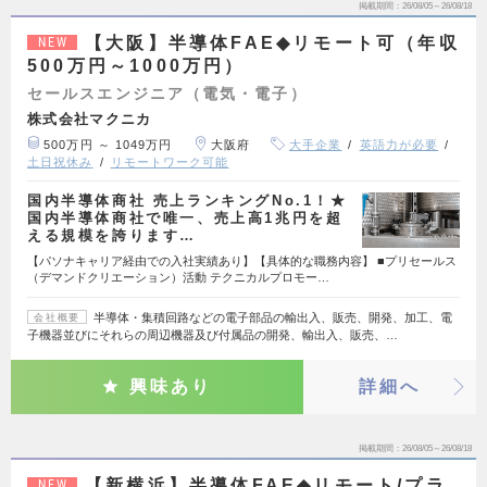
掲載期間
26/08/05～26/08/18
【大阪】半導体FAE◆リモート可（年収
NEW
500万円～1000万円）
セールスエンジニア（電気・電子）
株式会社マクニカ
500万円 ～ 1049万円
大阪府
大手企業
英語力が必要
土日祝休み
リモートワーク可能
国内半導体商社 売上ランキングNo.1！★
国内半導体商社で唯一、売上高1兆円を超
える規模を誇ります…
【パソナキャリア経由での入社実績あり】【具体的な職務内容】 ■プリセールス
（デマンドクリエーション）活動 テクニカルプロモー…
半導体・集積回路などの電子部品の輸出入、販売、開発、加工、電
会社概要
子機器並びにそれらの周辺機器及び付属品の開発、輸出入、販売、…
興味あり
詳細へ
掲載期間
26/08/05～26/08/18
【新横浜】半導体FAE◆リモート/プラ
NEW