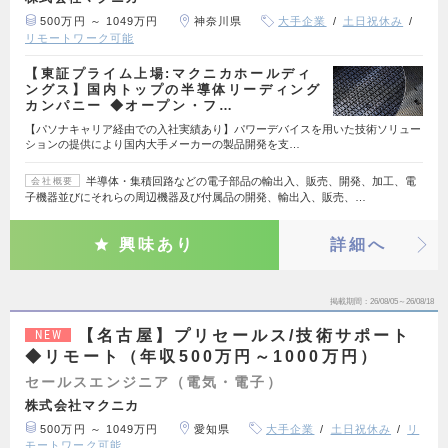
500万円 ～ 1049万円
神奈川県
大手企業
土日祝休み
リモートワーク可能
【東証プライム上場:マクニカホールディ
ングス】国内トップの半導体リーディング
カンパニー ◆オープン・フ…
【パソナキャリア経由での入社実績あり】パワーデバイスを用いた技術ソリュー
ションの提供により国内大手メーカーの製品開発を支…
半導体・集積回路などの電子部品の輸出入、販売、開発、加工、電
会社概要
子機器並びにそれらの周辺機器及び付属品の開発、輸出入、販売、…
興味あり
詳細へ
掲載期間
26/08/05～26/08/18
【名古屋】プリセールス/技術サポート
NEW
◆リモート（年収500万円～1000万円）
セールスエンジニア（電気・電子）
株式会社マクニカ
500万円 ～ 1049万円
愛知県
大手企業
土日祝休み
リ
モートワーク可能