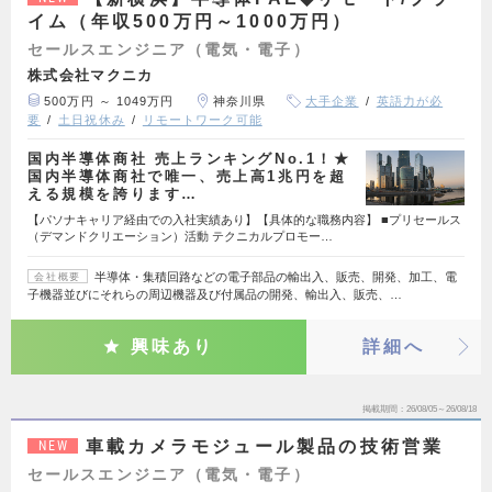
イム（年収500万円～1000万円）
セールスエンジニア（電気・電子）
株式会社マクニカ
500万円 ～ 1049万円
神奈川県
大手企業
英語力が必
要
土日祝休み
リモートワーク可能
国内半導体商社 売上ランキングNo.1！★
国内半導体商社で唯一、売上高1兆円を超
える規模を誇ります…
【パソナキャリア経由での入社実績あり】【具体的な職務内容】 ■プリセールス
（デマンドクリエーション）活動 テクニカルプロモー…
半導体・集積回路などの電子部品の輸出入、販売、開発、加工、電
会社概要
子機器並びにそれらの周辺機器及び付属品の開発、輸出入、販売、…
興味あり
詳細へ
掲載期間
26/08/05～26/08/18
車載カメラモジュール製品の技術営業
NEW
セールスエンジニア（電気・電子）