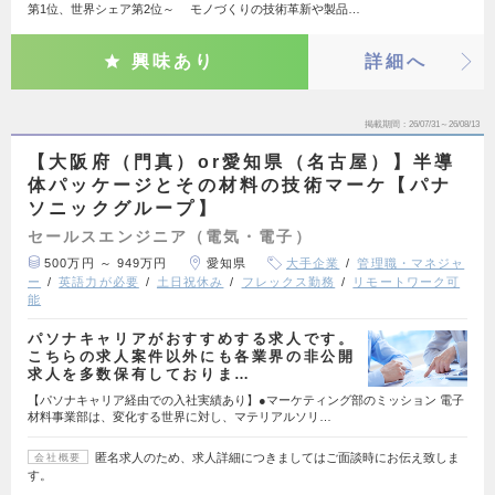
第1位、世界シェア第2位～ モノづくりの技術革新や製品…
興味あり
詳細へ
掲載期間
26/07/31～26/08/13
【大阪府（門真）or愛知県（名古屋）】半導
体パッケージとその材料の技術マーケ【パナ
ソニックグループ】
セールスエンジニア（電気・電子）
500万円 ～ 949万円
愛知県
大手企業
管理職・マネジャ
ー
英語力が必要
土日祝休み
フレックス勤務
リモートワーク可
能
パソナキャリアがおすすめする求人です。
こちらの求人案件以外にも各業界の非公開
求人を多数保有しておりま…
【パソナキャリア経由での入社実績あり】●マーケティング部のミッション 電子
材料事業部は、変化する世界に対し、マテリアルソリ…
匿名求人のため、求人詳細につきましてはご面談時にお伝え致しま
会社概要
す。