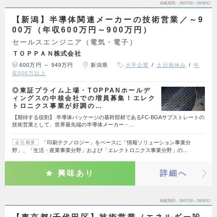
掲載期間
26/07/30～26/08/12
【新潟】半導体関連メーカーの技術営業／～9
00万（年収600万円～900万円）
セールスエンジニア（電気・電子）
ＴＯＰＰＡＮ株式会社
600万円 ～ 949万円
新潟県
大手企業
土日祝休み
年
収600万以上
◎東証プライム上場・TOPPANホールデ
ィングスの中核会社での増員募集！エレク
トロニクス事業が好調の…
【期待する役割】 半導体パッケージの基幹部材であるFC-BGAサブストレートの
技術営業として、世界最先端の半導体メーカー・…
「印刷テクノロジー」をベースに「情報ソリューション事業分
会社概要
野」、「生活・産業事業分野」および「エレクトロニクス事業分野」の…
興味あり
詳細へ
掲載期間
26/07/30～26/08/12