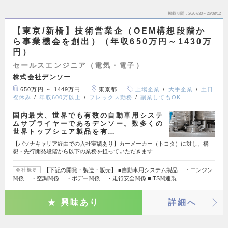
掲載期間
26/07/30～26/08/12
【東京/新橋】技術営業企（OEM構想段階か
ら事業機会を創出）（年収650万円～1430万
円）
セールスエンジニア（電気・電子）
株式会社デンソー
650万円 ～ 1449万円
東京都
上場企業
大手企業
土日
祝休み
年収600万以上
フレックス勤務
副業してもOK
国内最大、世界でも有数の自動車用システ
ムサプライヤーであるデンソー。数多くの
世界トップシェア製品を有…
【パソナキャリア経由での入社実績あり】カーメーカー（トヨタ）に対し、構
想・先行開発段階から以下の業務を担っていただきます…
【下記の開発・製造・販売】 ■自動車用システム製品 ・エンジン
会社概要
関係 ・空調関係 ・ボデー関係 ・走行安全関係 ■ITS関連製…
興味あり
詳細へ