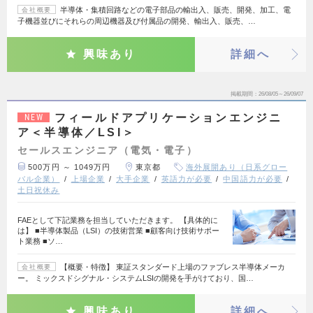
半導体・集積回路などの電子部品の輸出入、販売、開発、加工、電
会社概要
子機器並びにそれらの周辺機器及び付属品の開発、輸出入、販売、…
興味あり
詳細へ
掲載期間
26/08/05～26/09/07
フィールドアプリケーションエンジニ
NEW
ア＜半導体／LSI＞
セールスエンジニア（電気・電子）
500万円 ～ 1049万円
東京都
海外展開あり（日系グロー
バル企業）
上場企業
大手企業
英語力が必要
中国語力が必要
土日祝休み
FAEとして下記業務を担当していただきます。 【具体的に
は】 ■半導体製品（LSI）の技術営業 ■顧客向け技術サポー
ト業務 ■ソ…
【概要・特徴】 東証スタンダード上場のファブレス半導体メーカ
会社概要
ー。 ミックスドシグナル・システムLSIの開発を手がけており、国…
興味あり
詳細へ