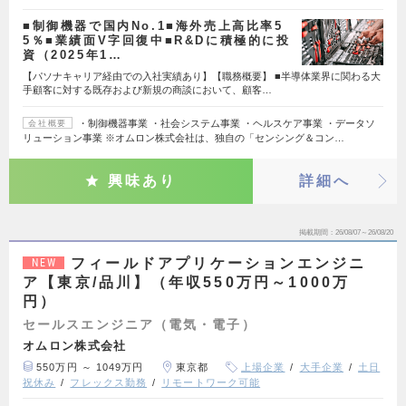
■制御機器で国内No.1■海外売上高比率5
5％■業績面V字回復中■R&Dに積極的に投
資（2025年1…
【パソナキャリア経由での入社実績あり】【職務概要】 ■半導体業界に関わる大
手顧客に対する既存および新規の商談において、顧客…
・制御機器事業 ・社会システム事業 ・ヘルスケア事業 ・データソ
会社概要
リューション事業 ※オムロン株式会社は、独自の「センシング＆コン…
興味あり
詳細へ
掲載期間
26/08/07～26/08/20
フィールドアプリケーションエンジニ
NEW
ア【東京/品川】（年収550万円～1000万
円）
セールスエンジニア（電気・電子）
オムロン株式会社
550万円 ～ 1049万円
東京都
上場企業
大手企業
土日
祝休み
フレックス勤務
リモートワーク可能