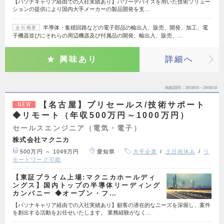
【パソナキャリア経由での入社実績あり】パワーデバイスを用いた技術ソリュー
ションの提供により国内大手メーカーの製品開発を支…
半導体・集積回路などの電子部品の輸出入、販売、開発、加工、電
会社概要
子機器並びにそれらの周辺機器及び付属品の開発、輸出入、販売、…
興味あり
詳細へ
掲載期間
26/08/05～26/08/18
【名古屋】プリセールス/技術サポート
NEW
◆リモート（年収500万円～1000万円）
セールスエンジニア（電気・電子）
株式会社マクニカ
500万円 ～ 1049万円
愛知県
大手企業
土日祝休み
リ
モートワーク可能
【東証プライム上場:マクニカホールディ
ングス】国内トップの半導体リーディング
カンパニー ◆オープン・フ…
【パソナキャリア経由での入社実績あり】顧客の潜在的なニーズを深堀し、案件
を創出する活動をお任せいたします。 業務経験がなく…