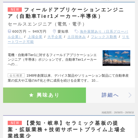
フィールドアプリケーションエンジニ
NEW
ア（自動車Tier1メーカー-半導体）
セールスエンジニア（電気・電子）
600万円 ～ 949万円
愛知県
海外展開あり（日系グローバ
ル企業）
上場企業
大手企業
土日祝休み
フレックス勤務
リモ
ートワーク可能
電機・自動車Tier1に対するフィールドアプリケーションエ
ンジニア（半導体）ポジションです。自動車Tier1メーカー
への…
1948年創業以来、デバイス製品やソリューション製品にて自動車産
会社概要
業の拡大や工場のIoT化と伴に成長を続ける企業です。 10…
興味あり
詳細へ
掲載期間
26/08/05～26/08/18
【愛知・岐阜】セラミック基板の提
NEW
案・拡販業務＋技術サポートプライム上場企
業残業少