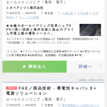
セールスエンジニア（電気・電子）
ミネベアミツミ株式会社
550万円 ～ 899万円
東京都
上場企業
大手企業
土日
祝休み
フレックス勤務
★★極小ボールベアリング世界シェア6
0%!!高い技術と海外生産に強みのプライ
ム市場上場の優良メーカー…
【パソナキャリア経由での入社実績あり】【職務内容】 営業統括部内のモータ
ー担当組織にて、特にHB（ハイブリッド）ステッピン…
■ベアリングなどの機械加工品事業 ■電子デバイス ■小型モーターな
会社概要
どの電子機器事業 ■自動車部品・産業機械・住宅機器事業 ■半導…
興味あり
詳細へ
掲載期間
26/08/05～26/08/18
FAE／商品技術 - 導電性キャパシタ×
NEW
電源ソリューション
セールスエンジニア（電気・電子）
550万円 ～ 949万円
京都府
海外展開あり（日系グローバ