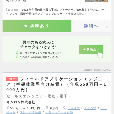
術トレンド・顧…
1912 年創業の日本最大手ポンプメーカー。流体技術を強みに、水・
会社概要
インフラ・環境分野（ポンプ、コンプレッサ）と半導体製造…
興味あり
詳細へ
興味のある求人に
チェックをつけよう!
興味あり
スカウトのマッチング精度があがる!
その求人への合格可能性がわかる!
掲載期間
26/08/07～26/08/20
フィールドアプリケーションエンジニ
NEW
ア（半導体業界向け装置）（年収550万円～1
000万円）
セールスエンジニア（電気・電子）
オムロン株式会社
550万円 ～ 1049万円
東京都
上場企業
大手企業
土日
祝休み
フレックス勤務
リモートワーク可能