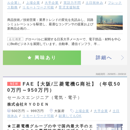
ル企業）
上場企業
大手企業
英語力不問
土日祝休み
フレック
ス勤務
リモートワーク可能
育児支援制度
商品技術／技術営業：業界トレンドの変化を先読みし、回路
シミュレーションを駆使し、最適なコンデンサの提案および
新商品企画の…
グローバルに展開する日系大手メーカーで、電子部品・材料を中心
会社概要
にBtoBビジネスを展開しています。自動車、通信インフラ、半…
興味あり
詳細へ
掲載期間
26/08/05～26/08/18
FAE【大阪/三菱電機G商社】（年収50
NEW
0万円～950万円）
セールスエンジニア（電気・電子）
株式会社ＲＹＯＤＥＮ
500万円 ～ 999万円
大阪府
上場企業
大手企業
土日
祝休み
リモートワーク可能
副業してもOK
★三菱電機グループの中で国内最大手のエ