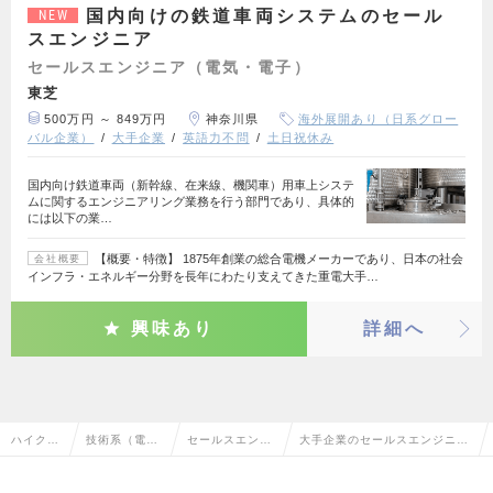
国内向けの鉄道車両システムのセール
NEW
スエンジニア
セールスエンジニア（電気・電子）
東芝
500万円 ～ 849万円
神奈川県
海外展開あり（日系グロー
バル企業）
大手企業
英語力不問
土日祝休み
国内向け鉄道車両（新幹線、在来線、機関車）用車上システ
ムに関するエンジニアリング業務を行う部門であり、具体的
には以下の業…
【概要・特徴】 1875年創業の総合電機メーカーであり、日本の社会
会社概要
インフラ・エネルギー分野を長年にわたり支えてきた重電大手…
興味あり
詳細へ
ハイクラ
技術系（電
セールスエンジ
大手企業のセールスエンジニア
ス求人T
気・電子・半
ニア（電気・電
（電気・電子）の転職・求人情