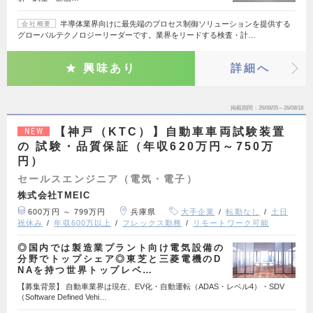
半導体業界向けに最先端のプロセス制御ソリューションを提供する
会社概要
グローバルテクノロジーリーダーです。業界をリードする検査・計…
興味あり
詳細へ
掲載期間
26/08/05～26/08/18
【神戸（KTC）】自動車車両試験装置
NEW
の 試験・品質保証（年収620万円～750万
円）
セールスエンジニア（電気・電子）
株式会社TMEIC
600万円 ～ 799万円
兵庫県
大手企業
転勤なし
土日
祝休み
年収600万以上
フレックス勤務
リモートワーク可能
◎国内では製造業プラント向け電気設備の
分野でトップシェア◎東芝と三菱電機のD
NAを持つ世界トップレベ…
【募集背景】 自動車業界は現在、EV化・自動運転（ADAS・レベル4）・SDV
（Software Defined Vehi…