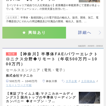
【パソナキャリア経由での入社実績あり】産業機器や車載業界にて需要が高まっ
ている「AIソリューション」の技術支援を担当いた…
半導体・集積回路などの電子部品の輸出入、販売、開発、加工、電
会社概要
子機器並びにそれらの周辺機器及び付属品の開発、輸出入、販売、…
興味あり
詳細へ
掲載期間
26/08/05～26/08/18
【神奈川】半導体FAE/パワーエレクト
NEW
ロニクス分野◆リモート（年収500万円～10
00万円）
セールスエンジニア（電気・電子）
株式会社マクニカ
500万円 ～ 1049万円
神奈川県
大手企業
土日祝休み
リモートワーク可能
【東証プライム上場:マクニカホールディ
ングス】国内トップの半導体リーディング
カンパニー ◆オープン・フ…