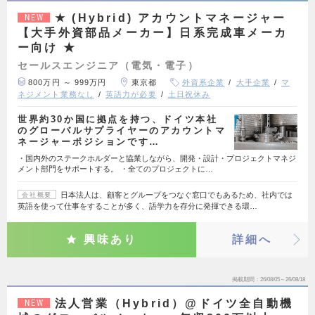
★ (Hybrid) アカウントマネージャー
NEW
【大手外資部品メーカー】日系完成車メーカ
ー向け ★
セールスエンジニア（電気・電子）
800万円 ～ 999万円
東京都
外資系企業
大手企業
マ
ネジメント業務なし
英語力が必要
土日祝休み
世界約30か国に拠点を持つ、ドイツ本社
のグローバルサプライヤーのアカウントマ
ネージャーポジションです…
・国内外のステークホルダーと協業しながら、開発・設計・プロジェクトマネジ
メント部門をサポートする。 ・全てのプロジェクトに…
日本法人は、顧客とグループをつなぐ窓口でもあるため、社内では
会社概要
英語を使って仕事をすることが多く、語学力を存分に発揮できる環…
興味あり
詳細へ
掲載期間
26/08/05～26/08/18
法人営業（Hybrid）@ドイツ全自動機
NEW