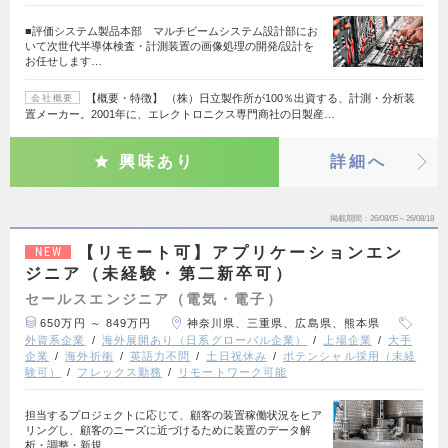
■評価システム製品本部 マルチビームシステム設計部にお
いて次世代半導体検査・計測装置の画像処理の開発/設計を
お任せします…
【概要・特徴】 （株）日立製作所が100％出資する、計測・分析装
会社概要
置メーカー。2001年に、エレクトロニクス専門商社の日製産…
興味あり
詳細へ
掲載期間
26/08/05～26/08/18
【リモート可】アプリケーションエン
NEW
ジニア（未経験・第二新卒可）
セールスエンジニア（電気・電子）
650万円 ～ 849万円
神奈川県、三重県、広島県、熊本県
外資系企業
海外展開あり（日系グローバル企業）
上場企業
大手
企業
海外折衝
英語力不問
土日祝休み
ポテンシャル採用（未経
験可）
フレックス勤務
リモートワーク可能
担当するプロジェクトに応じて、顧客の装置稼働状況をヒア
リングし、顧客のニーズに近づけるために装置のデータ解
析・調整・新規…