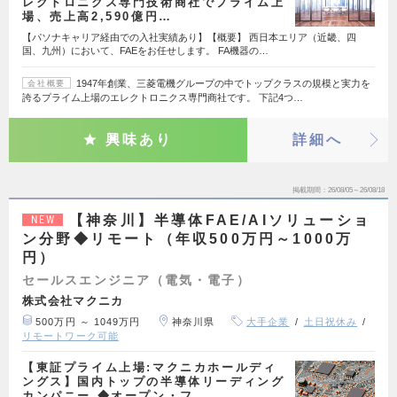
レクトロニクス専門技術商社でプライム上
場、売上高2,590億円…
【パソナキャリア経由での入社実績あり】【概要】 西日本エリア（近畿、四
国、九州）において、FAEをお任せします。 FA機器の…
1947年創業、三菱電機グループの中でトップクラスの規模と実力を
会社概要
誇るプライム上場のエレクトロニクス専門商社です。 下記4つ…
興味あり
詳細へ
掲載期間
26/08/05～26/08/18
【神奈川】半導体FAE/AIソリューショ
NEW
ン分野◆リモート（年収500万円～1000万
円）
セールスエンジニア（電気・電子）
株式会社マクニカ
500万円 ～ 1049万円
神奈川県
大手企業
土日祝休み
リモートワーク可能
【東証プライム上場:マクニカホールディ
ングス】国内トップの半導体リーディング
カンパニー ◆オープン・フ…