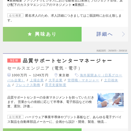
■業務概要 ファウンドリビジネスにおける顧客窓口業務とプロジェクト管理、及
び配下のカスタマエンジニアのマネジメント ■業務詳…
匿名求人のため、求人詳細につきましてはご面談時にお伝え致しま
会社概要
す。
興味あり
詳細へ
掲載期間
26/08/05～26/08/18
品質サポートセンターマネージャー
NEW
セールスエンジニア（電気・電子）
1000万円 ～ 1249万円
東京都
海外展開あり（日系グロー
バル企業）
上場企業
大手企業
管理職・マネジャー
土日祝休
み
フレックス勤務
育児支援制度
品質サポートセンターの全体マネジメントを担っていただき
ます。 営業からの依頼に応じて半導体、電子部品などの検
査、選別、評価…
ハードウェア事業半導体やプリント基板など、あらゆる電子デバイ
会社概要
ス製品を自動車部品メーカーに、企画から設計・開発、製造、物流…