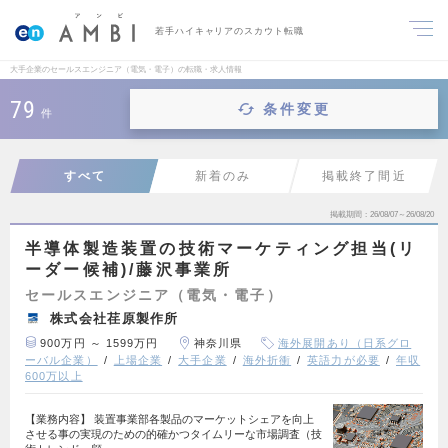
若手ハイキャリアのスカウト転職
大手企業のセールスエンジニア（電気・電子）の転職・求人情報
79
条件変更
件
すべて
新着のみ
掲載終了間近
掲載期間
26/08/07～26/08/20
半導体製造装置の技術マーケティング担当(リ
ーダー候補)/藤沢事業所
セールスエンジニア（電気・電子）
株式会社荏原製作所
900万円 ～ 1599万円
神奈川県
海外展開あり（日系グロ
ーバル企業）
上場企業
大手企業
海外折衝
英語力が必要
年収
600万以上
【業務内容】 装置事業部各製品のマーケットシェアを向上
させる事の実現のための的確かつタイムリーな市場調査（技