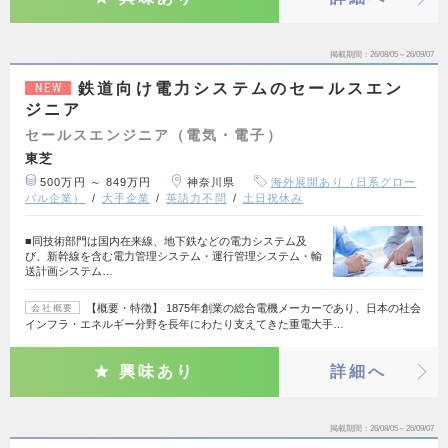
掲載期間
26/08/05～26/09/07
鉄道向け電力システムのセールスエン
NEW
ジニア
セールスエンジニア（電気・電子）
東芝
500万円 ～ 849万円
神奈川県
海外展開あり（日系グロー
バル企業）
大手企業
英語力不問
土日祝休み
■同技術部門は国内在来線、地下鉄などの電力システム及
び、新幹線を含む電力管理システム・運行管理システム・輸
送計画システム…
【概要・特徴】 1875年創業の総合電機メーカーであり、日本の社会
会社概要
インフラ・エネルギー分野を長年にわたり支えてきた重電大手…
興味あり
詳細へ
掲載期間
26/08/05～26/09/07