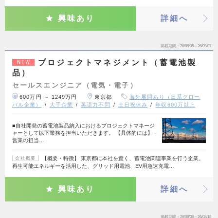
興味あり
詳細へ
掲載期間
26/08/05～26/09/07
プロジェクトマネジメント（蓄電池製
NEW
品）
セールスエンジニア（電気・電子）
600万円 ～ 1249万円
東京都
海外展開あり（日系グロー
バル企業）
大手企業
英語力不問
土日祝休み
年収600万以上
■自社開発の蓄電池製品納入におけるプロジェクトマネージ
ャーとして以下業務を担当いただきます。 【具体的には】 -
営業の担当…
【概要・特徴】 東京都に本社を置く、蓄電池関連事業を行う企業。
会社概要
再生可能エネルギーを活用した、グリッド用電池、EV用急速充電…
興味あり
詳細へ
掲載期間
26/08/05～26/08/18