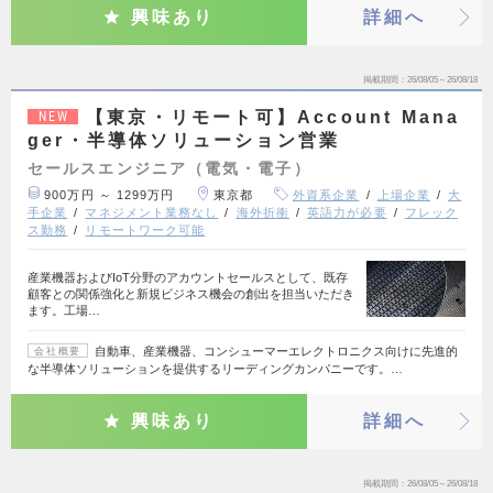
興味あり
詳細へ
掲載期間
26/08/05～26/08/18
【東京・リモート可】Account Mana
NEW
ger・半導体ソリューション営業
セールスエンジニア（電気・電子）
900万円 ～ 1299万円
東京都
外資系企業
上場企業
大
手企業
マネジメント業務なし
海外折衝
英語力が必要
フレック
ス勤務
リモートワーク可能
産業機器およびIoT分野のアカウントセールスとして、既存
顧客との関係強化と新規ビジネス機会の創出を担当いただき
ます。工場…
自動車、産業機器、コンシューマーエレクトロニクス向けに先進的
会社概要
な半導体ソリューションを提供するリーディングカンパニーです。…
興味あり
詳細へ
掲載期間
26/08/05～26/08/18