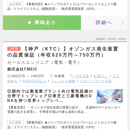
【事業内容】 ■メインプロダクト [１]パワーエレクトロニクス製
会社概要
品：ドライブシステム（駆動装置）・無停電電源装置（UPS）・…
興味あり
詳細へ
掲載期間
26/08/05～26/08/18
【神戸（KTC）】オゾンガス発生装置
NEW
の品質保証（年収620万円～750万円）
セールスエンジニア（電気・電子）
株式会社TMEIC
600万円 ～ 799万円
兵庫県
大手企業
転勤なし
土日
祝休み
年収600万以上
フレックス勤務
リモートワーク可能
◎国内では製造業プラント向け電気設備の
分野でトップシェア◎東芝と三菱電機のD
NAを持つ世界トップレベ…
【募集背景】 ・オゾンガス発生装置の需要の拡大： 生成AIやデータセンター
需要の拡大を背景に、半導体市場は今後も成長が見込…
【事業内容】 ■メインプロダクト [１]パワーエレクトロニクス製
会社概要
品：ドライブシステム（駆動装置）・無停電電源装置（UPS）・…