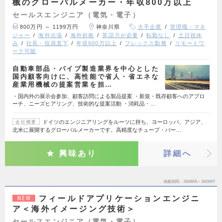
械のグローバルメーカー・年収800万以上
セールスエンジニア（電気・電子）
800万円 ～ 1199万円
神奈川県
大手企業
管理職・マネ
ジャー
海外出張
海外折衝
英語力が必要
転勤なし
土日祝休
み
社長・役員直下
年収600万以上
フレックス勤務
リモートワ
ーク可能
自動車部品・パイプ製造業界を中心とした
国内顧客向けに、高性能で省人・省エネな
産業用機械の提案営業を担…
・国内外の展示会参加、顧客訪問による製品提案 ・新規・既存顧客へのアプロ
ーチ、ニーズヒアリング、技術的な提案活動 ・消耗品・…
ドイツのエンジニアリングをルーツに持ち、ヨーロッパ、アジア、
会社概要
北米に展開するグローバルメーカーです。高精度なチューブ・バー…
興味あり
詳細へ
掲載期間
26/08/05～26/09/07
フィールドアプリケーションエンジニ
NEW
ア＜海外イメージング技術＞
セールスエンジニア（電気・電子）