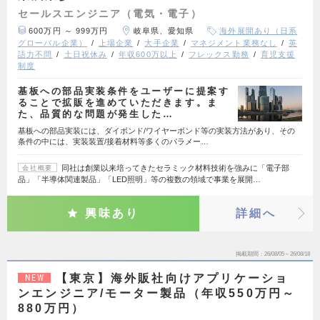
セールスエンジニア（電気・電子）
600万円 ～ 999万円
岐阜県、愛知県
海外展開あり（日系
グローバル企業）
上場企業
大手企業
マネジメント業務なし
英
語力不問
土日祝休み
年収600万以上
フレックス勤務
育児支援
制度
基板への部品実装条件をユーザーに提案す
ることで拡販を進めていただきます。ま
た、品質的な問題が発生した…
基板への部品実装には、ダイボンド/ワイヤーボンド等の実装方法があり、その
条件の中には、実装装置/接着材料等多くのパラメー…
同社は創業以来培ってきたセラミック材料技術を強みに「電子部
会社概要
品」「半導体関連製品」「LED照明」等の複数の領域で事業を展開…
興味あり
詳細へ
掲載期間
26/08/05～26/08/18
【東京】海外販社向けアプリケーショ
NEW
ンエンジニア/モーター製品（年収550万円～
880万円）