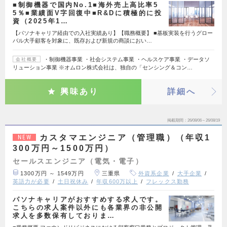
■制御機器で国内No.1■海外売上高比率5
5％■業績面V字回復中■R&Dに積極的に投
資（2025年1…
【パソナキャリア経由での入社実績あり】【職務概要】 ■基板実装を行うグロー
バル大手顧客を対象に、既存および新規の商談におい…
・制御機器事業 ・社会システム事業 ・ヘルスケア事業 ・データソ
会社概要
リューション事業 ※オムロン株式会社は、独自の「センシング＆コン…
興味あり
詳細へ
掲載期間
26/08/06～26/08/19
カスタマエンジニア（管理職）（年収1
NEW
300万円～1500万円）
セールスエンジニア（電気・電子）
1300万円 ～ 1549万円
三重県
外資系企業
大手企業
英語力が必要
土日祝休み
年収600万以上
フレックス勤務
パソナキャリアがおすすめする求人です。
こちらの求人案件以外にも各業界の非公開
求人を多数保有しておりま…