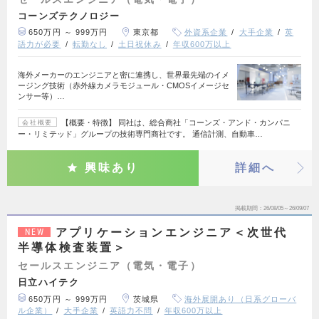
コーンズテクノロジー
650万円 ～ 999万円
東京都
外資系企業
大手企業
英
語力が必要
転勤なし
土日祝休み
年収600万以上
海外メーカーのエンジニアと密に連携し、世界最先端のイメ
ージング技術（赤外線カメラモジュール・CMOSイメージセ
ンサー等）…
【概要・特徴】 同社は、総合商社「コーンズ・アンド・カンパニ
会社概要
ー・リミテッド」グループの技術専門商社です。 通信計測、自動車…
興味あり
詳細へ
掲載期間
26/08/05～26/09/07
アプリケーションエンジニア＜次世代
NEW
半導体検査装置＞
セールスエンジニア（電気・電子）
日立ハイテク
650万円 ～ 999万円
茨城県
海外展開あり（日系グローバ
ル企業）
大手企業
英語力不問
年収600万以上