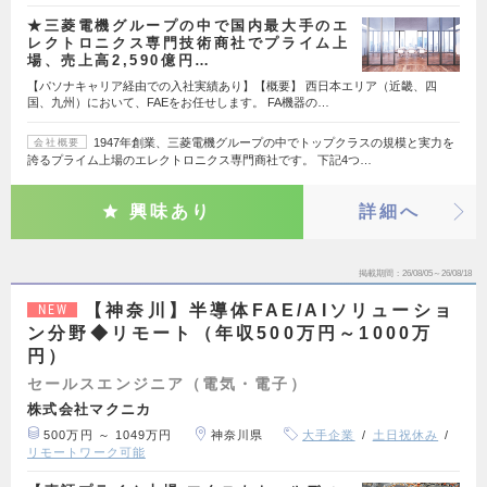
★三菱電機グループの中で国内最大手のエ
レクトロニクス専門技術商社でプライム上
場、売上高2,590億円…
【パソナキャリア経由での入社実績あり】【概要】 西日本エリア（近畿、四
国、九州）において、FAEをお任せします。 FA機器の…
1947年創業、三菱電機グループの中でトップクラスの規模と実力を
会社概要
誇るプライム上場のエレクトロニクス専門商社です。 下記4つ…
興味あり
詳細へ
掲載期間
26/08/05～26/08/18
【神奈川】半導体FAE/AIソリューショ
NEW
ン分野◆リモート（年収500万円～1000万
円）
セールスエンジニア（電気・電子）
株式会社マクニカ
500万円 ～ 1049万円
神奈川県
大手企業
土日祝休み
リモートワーク可能