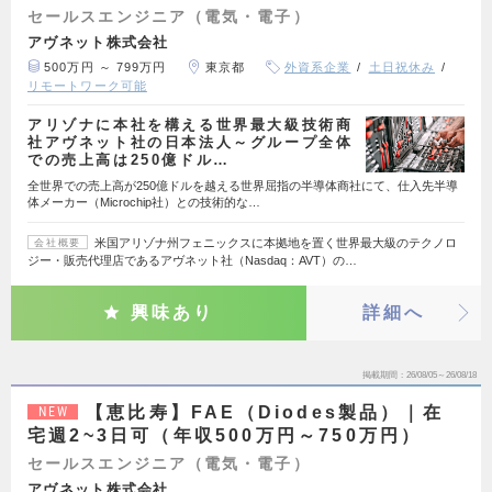
セールスエンジニア（電気・電子）
アヴネット株式会社
500万円 ～ 799万円
東京都
外資系企業
土日祝休み
リモートワーク可能
アリゾナに本社を構える世界最大級技術商
社アヴネット社の日本法人～グループ全体
での売上高は250億ドル…
全世界での売上高が250億ドルを越える世界屈指の半導体商社にて、仕入先半導
体メーカー（Microchip社）との技術的な…
米国アリゾナ州フェニックスに本拠地を置く世界最大級のテクノロ
会社概要
ジー・販売代理店であるアヴネット社（Nasdaq：AVT）の…
興味あり
詳細へ
掲載期間
26/08/05～26/08/18
【恵比寿】FAE（Diodes製品）｜在
NEW
宅週2~3日可（年収500万円～750万円）
セールスエンジニア（電気・電子）
アヴネット株式会社