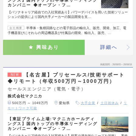
ングス】国内トップの半導体リーディング
カンパニー ◆オープン・フ…
【パソナキャリア経由での入社実績あり】パワーデバイスを用いた技術ソリュー
ションの提供により国内大手メーカーの製品開発を支…
半導体・集積回路などの電子部品の輸出入、販売、開発、加工、電
会社概要
子機器並びにそれらの周辺機器及び付属品の開発、輸出入、販売、…
興味あり
詳細へ
掲載期間
26/08/05～26/08/18
【名古屋】プリセールス/技術サポート
NEW
◆リモート（年収500万円～1000万円）
セールスエンジニア（電気・電子）
株式会社マクニカ
500万円 ～ 1049万円
愛知県
大手企業
土日祝休み
リ
モートワーク可能
【東証プライム上場:マクニカホールディ
ングス】国内トップの半導体リーディング
カンパニー ◆オープン・フ…
【パソナキャリア経由での入社実績あり】顧客の潜在的なニーズを深堀し、案件