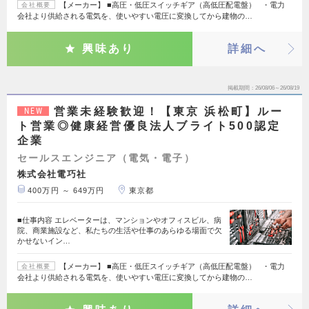
【メーカー】 ■高圧・低圧スイッチギア（高低圧配電盤） ・電力
会社概要
会社より供給される電気を、使いやすい電圧に変換してから建物の…
興味あり
詳細へ
掲載期間
26/08/06～26/08/19
営業未経験歓迎！【東京 浜松町】ルー
NEW
ト営業◎健康経営優良法人ブライト500認定
企業
セールスエンジニア（電気・電子）
株式会社電巧社
400万円 ～ 649万円
東京都
■仕事内容 エレベーターは、マンションやオフィスビル、病
院、商業施設など、私たちの生活や仕事のあらゆる場面で欠
かせないイン…
【メーカー】 ■高圧・低圧スイッチギア（高低圧配電盤） ・電力
会社概要
会社より供給される電気を、使いやすい電圧に変換してから建物の…