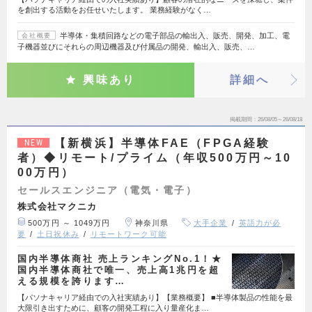
を創出する活動をお任せいたします。 業務経験がなく…
半導体・集積回路などの電子部品の輸出入、販売、開発、加工、電
会社概要
子機器並びにそれらの周辺機器及び付属品の開発、輸出入、販売、…
興味あり
詳細へ
掲載期間
26/08/05～26/08/18
【新横浜】半導体FAE（FPGA経験
NEW
者）◆リモート/プライム（年収500万円～10
00万円）
セールスエンジニア（電気・電子）
株式会社マクニカ
500万円 ～ 1049万円
神奈川県
大手企業
英語力が必
要
土日祝休み
リモートワーク可能
国内半導体商社 売上ランキングNo.1！★
国内半導体商社で唯一、売上高1兆円を超
える規模を誇ります…
【パソナキャリア経由での入社実績あり】【業務概要】 ■半導体製品の性能を最
大限引き出すために、顧客の開発工程に入り量産化ま…