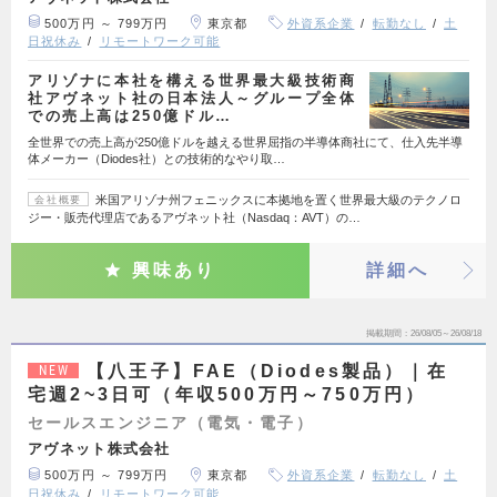
500万円 ～ 799万円
東京都
外資系企業
転勤なし
土
日祝休み
リモートワーク可能
アリゾナに本社を構える世界最大級技術商
社アヴネット社の日本法人～グループ全体
での売上高は250億ドル…
全世界での売上高が250億ドルを越える世界屈指の半導体商社にて、仕入先半導
体メーカー（Diodes社）との技術的なやり取…
米国アリゾナ州フェニックスに本拠地を置く世界最大級のテクノロ
会社概要
ジー・販売代理店であるアヴネット社（Nasdaq：AVT）の…
興味あり
詳細へ
掲載期間
26/08/05～26/08/18
【八王子】FAE（Diodes製品）｜在
NEW
宅週2~3日可（年収500万円～750万円）
セールスエンジニア（電気・電子）
アヴネット株式会社
500万円 ～ 799万円
東京都
外資系企業
転勤なし
土
日祝休み
リモートワーク可能