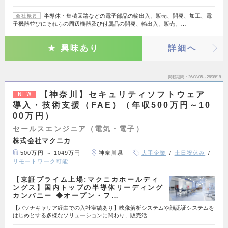
半導体・集積回路などの電子部品の輸出入、販売、開発、加工、電
会社概要
子機器並びにそれらの周辺機器及び付属品の開発、輸出入、販売、…
興味あり
詳細へ
掲載期間
26/08/05～26/08/18
【神奈川】セキュリティソフトウェア
NEW
導入・技術支援（FAE）（年収500万円～10
00万円）
セールスエンジニア（電気・電子）
株式会社マクニカ
500万円 ～ 1049万円
神奈川県
大手企業
土日祝休み
リモートワーク可能
【東証プライム上場:マクニカホールディ
ングス】国内トップの半導体リーディング
カンパニー ◆オープン・フ…
【パソナキャリア経由での入社実績あり】映像解析システムや顔認証システムを
はじめとする多様なソリューションに関わり、販売活…