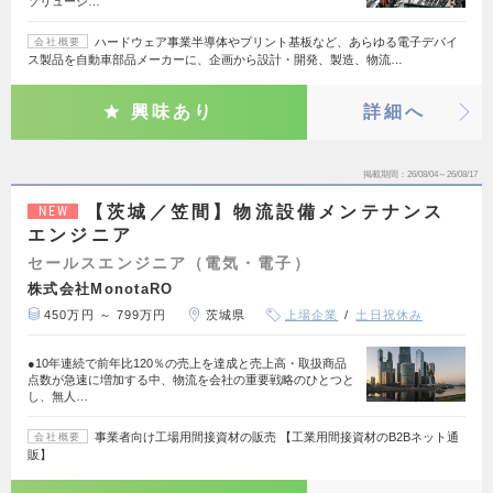
ソリューシ…
ハードウェア事業半導体やプリント基板など、あらゆる電子デバイ
会社概要
ス製品を自動車部品メーカーに、企画から設計・開発、製造、物流…
興味あり
詳細へ
掲載期間
26/08/04～26/08/17
【茨城／笠間】物流設備メンテナンス
NEW
エンジニア
セールスエンジニア（電気・電子）
株式会社MonotaRO
450万円 ～ 799万円
茨城県
上場企業
土日祝休み
●10年連続で前年比120％の売上を達成と売上高・取扱商品
点数が急速に増加する中、物流を会社の重要戦略のひとつと
し、無人…
事業者向け工場用間接資材の販売 【工業用間接資材のB2Bネット通
会社概要
販】