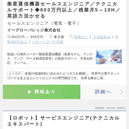
衛星通信機器セールスエンジニア／テクニカ
ルサポート◆600万円以上／残業月5～10H／
英語力活かせる
セールスエンジニア（電気・電子）
イーグローバレッジ株式会社
600万円 ～ 899万円
東京都
転勤なし
土日祝休み
年
収600万以上
リモートワーク可能
取扱いの海外メーカー製衛星通信機器（衛星モデム、アンテ
ナ、アンプ、データ処理装置等）の技術サポート、不具合対
応、フィール…
各国の地域特性に合わせたビジネスを展開し、世界中の電子ネット
会社概要
ワークを支えるエレクトロニクスの専門商社です。 世界を舞台に高…
興味あり
詳細へ
掲載期間
26/07/30～26/08/12
【ロボット】サービスエンジニア(テクニカル
エキスパート)