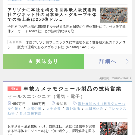
アリゾナに本社を構える世界最大級技術商
社アヴネット社の日本法人～グループ全体
での売上高は250億ドル…
全世界での売上高が250億ドルを越える世界屈指の半導体商社にて、仕入先半導
体メーカー（Diodes社）との技術的なやり取…
米国アリゾナ州フェニックスに本拠地を置く世界最大級のテクノロ
会社概要
ジー・販売代理店であるアヴネット社（Nasdaq：AVT）の…
興味あり
詳細へ
掲載期間
26/08/05～26/08/18
車載カメラモジュール製品の技術営業
NEW
セールスエンジニア（電気・電子）
450万円 ～ 899万円
愛知県
海外展開あり（日系グローバ
ル企業）
上場企業
大手企業
海外出張
土日祝休み
フレックス
勤務
育児支援制度
お客さまへ最新技術（IoT、自動運転、次世代通信等を実現
する半導体やモジュール)を中心に紹介し、課題解決を図る