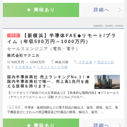
興味あり
詳細へ
掲載期間
26/08/05～26/08/18
【新横浜】半導体FAE◆リモート/プラ
NEW
イム（年収500万円～1000万円）
セールスエンジニア（電気・電子）
株式会社マクニカ
500万円 ～ 1049万円
神奈川県
大手企業
英語力が必
要
土日祝休み
リモートワーク可能
国内半導体商社 売上ランキングNo.1！★
国内半導体商社で唯一、売上高1兆円を超
える規模を誇ります…
【パソナキャリア経由での入社実績あり】【具体的な職務内容】 ■プリセールス
（デマンドクリエーション）活動 テクニカルプロモー…
半導体・集積回路などの電子部品の輸出入、販売、開発、加工、電
会社概要
子機器並びにそれらの周辺機器及び付属品の開発、輸出入、販売、…
興味あり
詳細へ