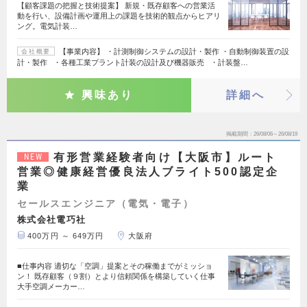
【顧客課題の把握と技術提案】 新規・既存顧客への営業活
動を行い、設備計画や運用上の課題を技術的観点からヒアリ
ング。電気計装…
【事業内容】 ・計測制御システムの設計・製作 ・自動制御装置の設
会社概要
計・製作 ・各種工業プラント計装の設計及び機器販売 ・計装盤…
興味あり
詳細へ
掲載期間
26/08/06～26/08/19
有形営業経験者向け【大阪市】ルート
NEW
営業◎健康経営優良法人ブライト500認定企
業
セールスエンジニア（電気・電子）
株式会社電巧社
400万円 ～ 649万円
大阪府
■仕事内容 適切な「空調」提案とその稼働までがミッショ
ン！ 既存顧客（９割）とより信頼関係を構築していく仕事
大手空調メーカー…