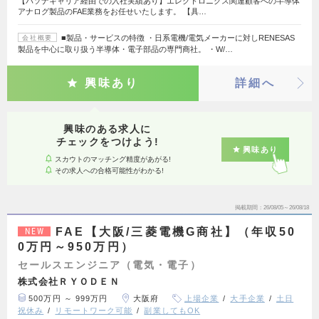
【パソナキャリア経由での入社実績あり】エレクトロニクス関連顧客への半導体
アナログ製品のFAE業務をお任せいたします。 【具…
■製品・サービスの特徴 ・日系電機/電気メーカーに対しRENESAS
会社概要
製品を中心に取り扱う半導体・電子部品の専門商社。 ・W/…
興味あり
詳細へ
興味のある求人に
チェックをつけよう!
興味あり
スカウトのマッチング精度があがる!
その求人への合格可能性がわかる!
掲載期間
26/08/05～26/08/18
FAE【大阪/三菱電機G商社】（年収50
NEW
0万円～950万円）
セールスエンジニア（電気・電子）
株式会社ＲＹＯＤＥＮ
500万円 ～ 999万円
大阪府
上場企業
大手企業
土日
祝休み
リモートワーク可能
副業してもOK