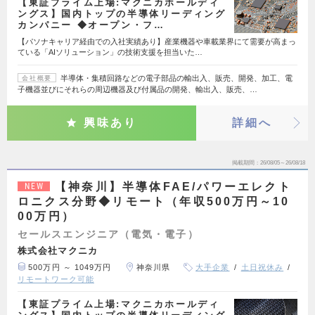
【東証プライム上場:マクニカホールディ
ングス】国内トップの半導体リーディング
カンパニー ◆オープン・フ…
【パソナキャリア経由での入社実績あり】産業機器や車載業界にて需要が高まっ
ている「AIソリューション」の技術支援を担当いた…
半導体・集積回路などの電子部品の輸出入、販売、開発、加工、電
会社概要
子機器並びにそれらの周辺機器及び付属品の開発、輸出入、販売、…
興味あり
詳細へ
掲載期間
26/08/05～26/08/18
【神奈川】半導体FAE/パワーエレクト
NEW
ロニクス分野◆リモート（年収500万円～10
00万円）
セールスエンジニア（電気・電子）
株式会社マクニカ
500万円 ～ 1049万円
神奈川県
大手企業
土日祝休み
リモートワーク可能
【東証プライム上場:マクニカホールディ