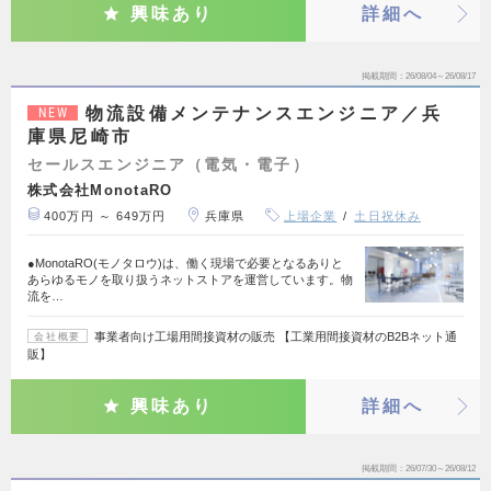
興味あり
詳細へ
掲載期間
26/08/04～26/08/17
物流設備メンテナンスエンジニア／兵
NEW
庫県尼崎市
セールスエンジニア（電気・電子）
株式会社MonotaRO
400万円 ～ 649万円
兵庫県
上場企業
土日祝休み
●MonotaRO(モノタロウ)は、働く現場で必要となるありと
あらゆるモノを取り扱うネットストアを運営しています。物
流を…
事業者向け工場用間接資材の販売 【工業用間接資材のB2Bネット通
会社概要
販】
興味あり
詳細へ
掲載期間
26/07/30～26/08/12