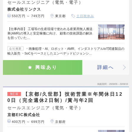
セールスエンジニア（電気・電子）
株式会社リンクス
550万円 ～ 749万円
東京都
土日祝休み
【仕事内容】 工場等の生産現場で使われる産業用無人搬送
車(AMR)の導入と安定稼働に向け、 顧客の技術課題の解決
を担っていた…
・画像処理・AI、ロボット・AMR、インダストリアルIoT関連製品の
会社概要
輸入販売 ・SoCをベースとしたエンベデッドビジョンシ…
興味あり
詳細へ
掲載期間
26/08/06～26/08/19
【京都/久世郡】技術営業※年間休日12
NEW
0日（完全週休2日制）/賞与年2回
セールスエンジニア（電気・電子）
京都EIC株式会社
400万円 ～ 699万円
京都府