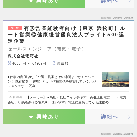
興味あり
詳細へ
掲載期間
26/08/06～26/08/19
有形営業経験者向け【東京 浜松町】ル
NEW
ート営業◎健康経営優良法人ブライト500認
定企業
セールスエンジニア（電気・電子）
株式会社電巧社
400万円 ～ 649万円
東京都
■仕事内容 適切な「空調」提案とその稼働までがミッショ
ン！ 既存顧客（９割）とより信頼関係を構築していくポジ
ションです。 既存…
【メーカー】 ■高圧・低圧スイッチギア（高低圧配電盤） ・電力
会社概要
会社より供給される電気を、使いやすい電圧に変換してから建物の…
興味あり
詳細へ
掲載期間
26/08/06～26/08/19