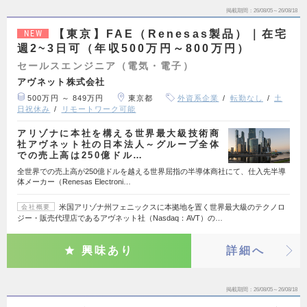
掲載期間
26/08/05～26/08/18
【東京】FAE（Renesas製品）｜在宅
NEW
週2~3日可（年収500万円～800万円）
セールスエンジニア（電気・電子）
アヴネット株式会社
500万円 ～ 849万円
東京都
外資系企業
転勤なし
土
日祝休み
リモートワーク可能
アリゾナに本社を構える世界最大級技術商
社アヴネット社の日本法人～グループ全体
での売上高は250億ドル…
全世界での売上高が250億ドルを越える世界屈指の半導体商社にて、仕入先半導
体メーカー（Renesas Electroni…
米国アリゾナ州フェニックスに本拠地を置く世界最大級のテクノロ
会社概要
ジー・販売代理店であるアヴネット社（Nasdaq：AVT）の…
興味あり
詳細へ
掲載期間
26/08/05～26/08/18