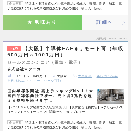
半導体・集積回路などの電子部品の輸出入、販売、開発、加工、電
会社概要
子機器並びにそれらの周辺機器及び付属品の開発、輸出入、販売、…
興味あり
詳細へ
掲載期間
26/08/05～26/08/18
【大阪】半導体FAE◆リモート可（年収
NEW
500万円～1000万円）
セールスエンジニア（電気・電子）
株式会社マクニカ
500万円 ～ 1049万円
大阪府
大手企業
英語力が必要
土日祝休み
リモートワーク可能
国内半導体商社 売上ランキングNo.1！★
国内半導体商社で唯一、売上高1兆円を超
える規模を誇ります…
【パソナキャリア経由での入社実績あり】【具体的な職務内容】 ■プリセールス
（デマンドクリエーション）活動 テクニカルプロモー…
半導体・集積回路などの電子部品の輸出入、販売、開発、加工、電
会社概要
子機器並びにそれらの周辺機器及び付属品の開発、輸出入、販売、…