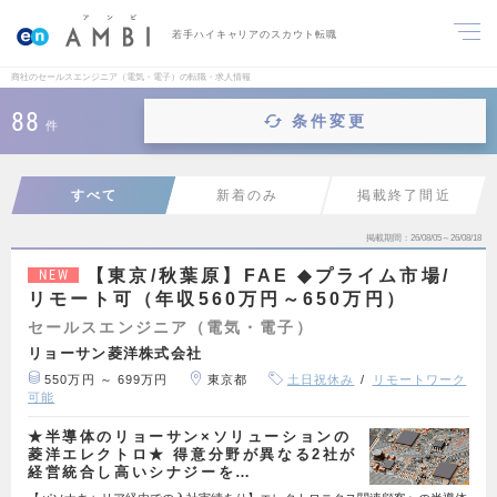
若手ハイキャリアのスカウト転職
商社のセールスエンジニア（電気・電子）の転職・求人情報
88
条件変更
件
すべて
新着のみ
掲載終了間近
掲載期間
26/08/05～26/08/18
【東京/秋葉原】FAE ◆プライム市場/
NEW
リモート可（年収560万円～650万円）
セールスエンジニア（電気・電子）
リョーサン菱洋株式会社
550万円 ～ 699万円
東京都
土日祝休み
リモートワーク
可能
★半導体のリョーサン×ソリューションの
菱洋エレクトロ★ 得意分野が異なる2社が
経営統合し高いシナジーを…