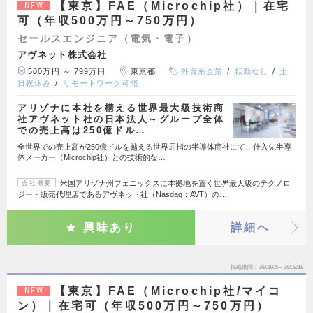
【東京】FAE（Microchip社）｜在宅
NEW
可（年収500万円～750万円）
セールスエンジニア（電気・電子）
アヴネット株式会社
500万円 ～ 799万円
東京都
外資系企業
転勤なし
土
日祝休み
リモートワーク可能
アリゾナに本社を構える世界最大級技術商
社アヴネット社の日本法人～グループ全体
での売上高は250億ドル…
全世界での売上高が250億ドルを越える世界屈指の半導体商社にて、仕入先半導
体メーカー（Microchip社）との技術的な…
米国アリゾナ州フェニックスに本拠地を置く世界最大級のテクノロ
会社概要
ジー・販売代理店であるアヴネット社（Nasdaq：AVT）の…
興味あり
詳細へ
掲載期間
26/08/05～26/08/18
【東京】FAE（Microchip社/マイコ
NEW
ン）｜在宅可（年収500万円～750万円）