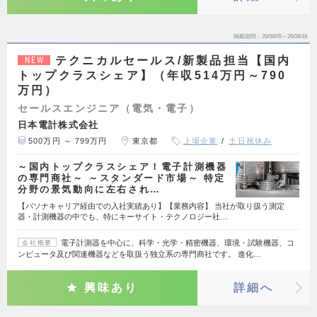
掲載期間
26/08/05～26/08/18
テクニカルセールス/新製品担当【国内
NEW
トップクラスシェア】（年収514万円～790
万円）
セールスエンジニア（電気・電子）
日本電計株式会社
500万円 ～ 799万円
東京都
上場企業
土日祝休み
～国内トップクラスシェア！電子計測機器
の専門商社～ ～スタンダード市場～ 特定
分野の景気動向に左右され…
【パソナキャリア経由での入社実績あり】【業務内容】 当社が取り扱う測定
器・計測機器の中でも、特にキーサイト・テクノロジー社…
電子計測器を中心に、科学・光学・精密機器、環境・試験機器、コ
会社概要
ンピュータ及び関連機器などを取扱う独立系の専門商社です。 進化…
興味あり
詳細へ