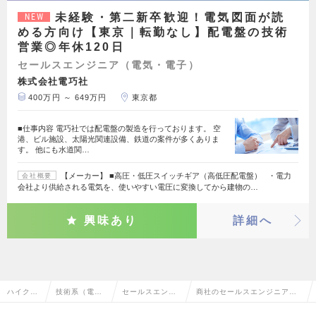
未経験・第二新卒歓迎！電気図面が読
NEW
める方向け【東京｜転勤なし】配電盤の技術
営業◎年休120日
セールスエンジニア（電気・電子）
株式会社電巧社
400万円 ～ 649万円
東京都
■仕事内容 電巧社では配電盤の製造を行っております。 空
港、ビル施設、太陽光関連設備、鉄道の案件が多くありま
す。 他にも水道関…
【メーカー】 ■高圧・低圧スイッチギア（高低圧配電盤） ・電力
会社概要
会社より供給される電気を、使いやすい電圧に変換してから建物の…
興味あり
詳細へ
ハイクラ
技術系（電
セールスエンジ
商社のセールスエンジニア
ス求人T
気・電子・半
ニア（電気・電
（電気・電子）の転職・求人