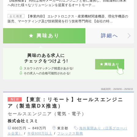
【職務概要】 同社は海外メーカーのエンジニアと密に連携し、自動運転の未来
へ向けた様々なソリューションを提案するオートモーテ…
【事業内容】 エレクトロニクス・産業機材関連機器、理化学機器の
会社概要
販売、マーケティング及び技術開発を行う技術専門商社 【会社の特…
興味あり
詳細へ
興味のある求人に
チェックをつけよう!
興味あり
スカウトのマッチング精度があがる!
その求人への合格可能性がわかる!
掲載期間
26/08/06～26/08/19
【東京：リモート】セールスエンジニ
NEW
ア（製造業DX推進）
セールスエンジニア（電気・電子）
株式会社ミスミ
600万円 ～ 849万円
東京都
海外展開あり（日系グローバ
ル企業）
年収600万以上
フレックス勤務