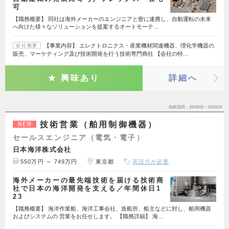
可
【職務概要】 同社は海外メーカーのエンジニアと密に連携し、自動運転の未来
へ向けた様々なソリューションを提案するオートモーテ…
【事業内容】 エレクトロニクス・産業機材関連機器、理化学機器の
会社概要
販売、マーケティング及び技術開発を行う技術専門商社 【会社の特…
興味あり
詳細へ
掲載期間
26/08/06～26/08/19
技術営業（舶用制御機器）
NEW
セールスエンジニア（電気・電子）
日本海洋株式会社
550万円 ～ 749万円
東京都
英語力が必要
海外メーカーの最先端技術を届ける技術商
社で日本の海洋開発を支える／年間休日1
23
【職務概要】 海洋作業船、海洋工事会社、造船所、船主などに対し、舶用機器
およびシステムの 営業をお任せします。 【職務詳細】 海…