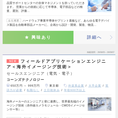
品質サポートセンターの全体マネジメントを担っていただき
ます。 営業からの依頼に応じて半導体、電子部品などの検
査、選別、評価…
ハードウェア事業半導体やプリント基板など、あらゆる電子デバイ
会社概要
ス製品を自動車部品メーカーに、企画から設計・開発、製造、物流…
興味あり
詳細へ
掲載期間
26/08/05～26/09/07
フィールドアプリケーションエンジニ
NEW
ア＜海外イメージング技術＞
セールスエンジニア（電気・電子）
コーンズテクノロジー
650万円 ～ 999万円
東京都
外資系企業
大手企業
英
語力が必要
転勤なし
土日祝休み
年収600万以上
海外メーカーのエンジニアと密に連携し、世界最先端のイメ
ージング技術（赤外線カメラモジュール・CMOSイメージセ
ンサー等）…