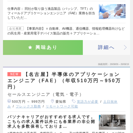
仕事内容： 同社が取り扱う液晶製品（パッシブ、TFT）の
フィールドアプリケーションエンジニア（FAE）業務を担当
していただ…
【事業内容】 ○ 自動車、AV機器、通信機器、情報処理機器向けなど
会社概要
の民生用・産業用電子デバイス製品の販売 ○ アプリケーショ…
興味あり
詳細へ
掲載期間
26/08/06～26/08/19
【名古屋】半導体のアプリケーション
NEW
エンジニア（FAE）（年収510万円～950万
円）
セールスエンジニア（電気・電子）
500万円 ～ 999万円
愛知県
英語力が必要
土日祝休
み
フレックス勤務
リモートワーク可能
パソナキャリアがおすすめする求人です。
こちらの求人案件以外にも各業界の非公開
求人を多数保有しておりま…