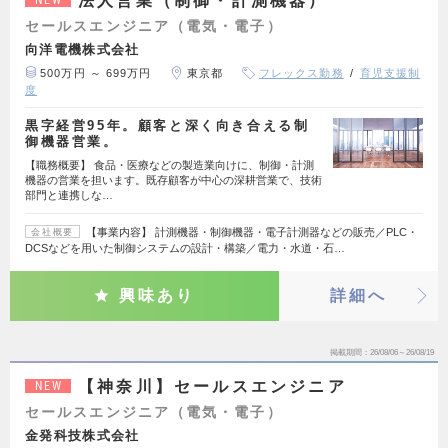
法人営業（制御・計測機器）
NEW
セールスエンジニア（電気・電子）
向洋電機株式会社
500万円 ～ 699万円
東京都
フレックス勤務
育児支援制
度
黒字経営95年。顧客と深く向き合える制
御機器営業。
【職務概要】 食品・医療などの製造業向けに、制御・計測
機器の営業を担います。既存顧客が中心の深耕営業で、技術
部門と連携しな…
【事業内容】 計測機器・制御機器・電子計測器などの販売／PLC・
会社概要
DCSなどを用いた制御システムの設計・構築／電力・水道・石…
興味あり
詳細へ
掲載期間
26/08/06～26/08/19
【神奈川】セールスエンジニア
NEW
セールスエンジニア（電気・電子）
金発科技株式会社