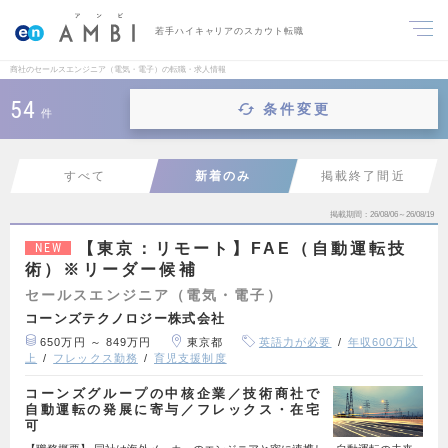
若手ハイキャリアのスカウト転職
商社のセールスエンジニア（電気・電子）の転職・求人情報
54
条件変更
件
すべて
新着のみ
掲載終了間近
掲載期間
26/08/06～26/08/19
【東京：リモート】FAE（自動運転技
NEW
術）※リーダー候補
セールスエンジニア（電気・電子）
コーンズテクノロジー株式会社
650万円 ～ 849万円
東京都
英語力が必要
年収600万以
上
フレックス勤務
育児支援制度
コーンズグループの中核企業／技術商社で
自動運転の発展に寄与／フレックス・在宅
可