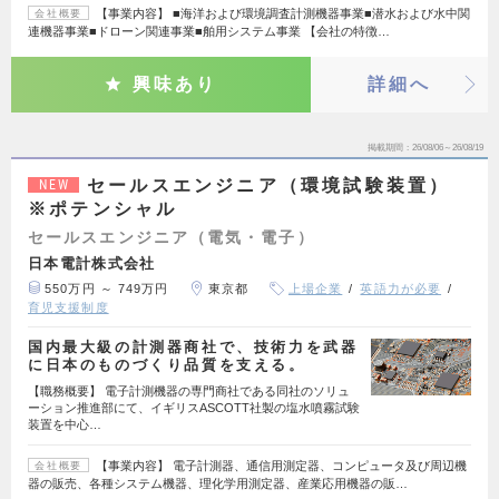
【事業内容】 ■海洋および環境調査計測機器事業■潜水および水中関
会社概要
連機器事業■ドローン関連事業■舶用システム事業 【会社の特徴…
興味あり
詳細へ
掲載期間
26/08/06～26/08/19
セールスエンジニア（環境試験装置）
NEW
※ポテンシャル
セールスエンジニア（電気・電子）
日本電計株式会社
550万円 ～ 749万円
東京都
上場企業
英語力が必要
育児支援制度
国内最大級の計測器商社で、技術力を武器
に日本のものづくり品質を支える。
【職務概要】 電子計測機器の専門商社である同社のソリュ
ーション推進部にて、イギリスASCOTT社製の塩水噴霧試験
装置を中心…
【事業内容】 電子計測器、通信用測定器、コンピュータ及び周辺機
会社概要
器の販売、各種システム機器、理化学用測定器、産業応用機器の販…