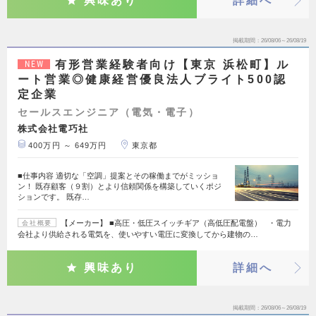
興味あり
詳細へ
掲載期間
26/08/06～26/08/19
有形営業経験者向け【東京 浜松町】ル
NEW
ート営業◎健康経営優良法人ブライト500認
定企業
セールスエンジニア（電気・電子）
株式会社電巧社
400万円 ～ 649万円
東京都
■仕事内容 適切な「空調」提案とその稼働までがミッショ
ン！ 既存顧客（９割）とより信頼関係を構築していくポジ
ションです。 既存…
【メーカー】 ■高圧・低圧スイッチギア（高低圧配電盤） ・電力
会社概要
会社より供給される電気を、使いやすい電圧に変換してから建物の…
興味あり
詳細へ
掲載期間
26/08/06～26/08/19