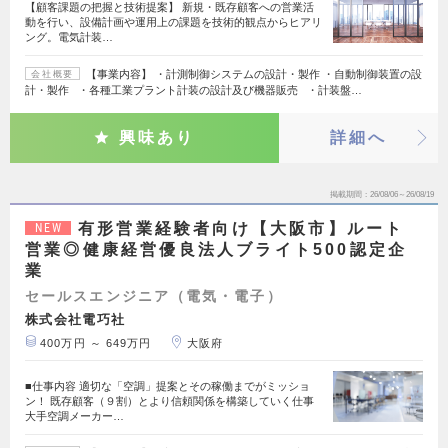
【顧客課題の把握と技術提案】 新規・既存顧客への営業活
動を行い、設備計画や運用上の課題を技術的観点からヒアリ
ング。電気計装…
【事業内容】 ・計測制御システムの設計・製作 ・自動制御装置の設
会社概要
計・製作 ・各種工業プラント計装の設計及び機器販売 ・計装盤…
興味あり
詳細へ
掲載期間
26/08/06～26/08/19
有形営業経験者向け【大阪市】ルート
NEW
営業◎健康経営優良法人ブライト500認定企
業
セールスエンジニア（電気・電子）
株式会社電巧社
400万円 ～ 649万円
大阪府
■仕事内容 適切な「空調」提案とその稼働までがミッショ
ン！ 既存顧客（９割）とより信頼関係を構築していく仕事
大手空調メーカー…