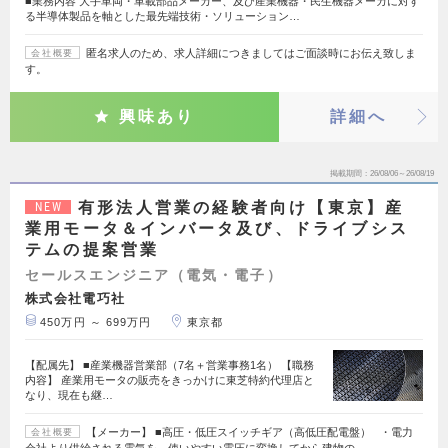
■業務内容 大手車両・車載部品メーカー、及び産業機器・民生機器メーカに対す
る半導体製品を軸とした最先端技術・ソリューション…
匿名求人のため、求人詳細につきましてはご面談時にお伝え致しま
会社概要
す。
興味あり
詳細へ
掲載期間
26/08/06～26/08/19
有形法人営業の経験者向け【東京】産
NEW
業用モータ＆インバータ及び、ドライブシス
テムの提案営業
セールスエンジニア（電気・電子）
株式会社電巧社
450万円 ～ 699万円
東京都
【配属先】 ■産業機器営業部（7名＋営業事務1名） 【職務
内容】 産業用モータの販売をきっかけに東芝特約代理店と
なり、現在も継…
【メーカー】 ■高圧・低圧スイッチギア（高低圧配電盤） ・電力
会社概要