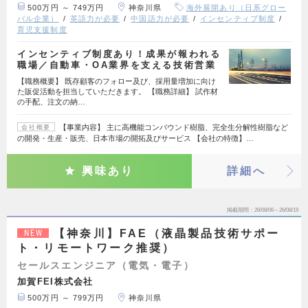
500万円 ～ 749万円
神奈川県
海外展開あり（日系グロー
バル企業）
英語力が必要
中国語力が必要
インセンティブ制度
育児支援制度
インセンティブ制度あり！成果が報われる
職場／自動車・OA業界を支える技術営業
【職務概要】 既存顧客のフォロー及び、採用量増加に向け
た販促活動を担当していただきます。 【職務詳細】 試作材
の手配、注文の納…
【事業内容】 主に高機能コンパウンド樹脂、完全生分解性樹脂など
会社概要
の開発・生産・販売、日本市場の開拓及びサービス 【会社の特徴】…
興味あり
詳細へ
掲載期間
26/08/06～26/08/19
【神奈川】FAE（液晶製品技術サポー
NEW
ト・リモートワーク推奨）
セールスエンジニア（電気・電子）
加賀FEI株式会社
500万円 ～ 799万円
神奈川県