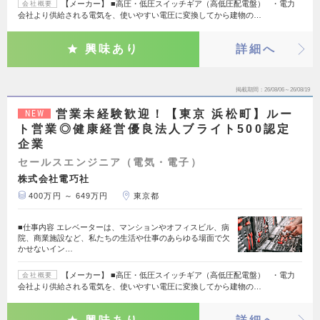
【メーカー】 ■高圧・低圧スイッチギア（高低圧配電盤） ・電力
会社概要
会社より供給される電気を、使いやすい電圧に変換してから建物の…
興味あり
詳細へ
掲載期間
26/08/06～26/08/19
営業未経験歓迎！【東京 浜松町】ルー
NEW
ト営業◎健康経営優良法人ブライト500認定
企業
セールスエンジニア（電気・電子）
株式会社電巧社
400万円 ～ 649万円
東京都
■仕事内容 エレベーターは、マンションやオフィスビル、病
院、商業施設など、私たちの生活や仕事のあらゆる場面で欠
かせないイン…
【メーカー】 ■高圧・低圧スイッチギア（高低圧配電盤） ・電力
会社概要
会社より供給される電気を、使いやすい電圧に変換してから建物の…