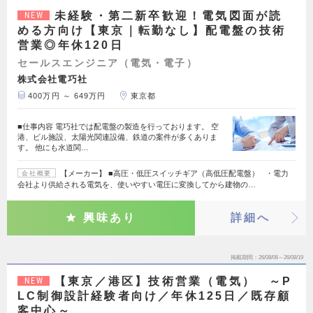
未経験・第二新卒歓迎！電気図面が読
NEW
める方向け【東京｜転勤なし】配電盤の技術
営業◎年休120日
セールスエンジニア（電気・電子）
株式会社電巧社
400万円 ～ 649万円
東京都
■仕事内容 電巧社では配電盤の製造を行っております。 空
港、ビル施設、太陽光関連設備、鉄道の案件が多くありま
す。 他にも水道関…
【メーカー】 ■高圧・低圧スイッチギア（高低圧配電盤） ・電力
会社概要
会社より供給される電気を、使いやすい電圧に変換してから建物の…
興味あり
詳細へ
掲載期間
26/08/06～26/08/19
【東京／港区】技術営業（電気） ～P
NEW
LC制御設計経験者向け／年休125日／既存顧
客中心～