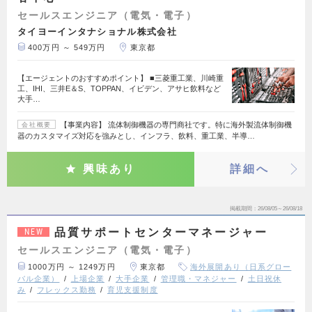
セールスエンジニア（電気・電子）
タイヨーインタナショナル株式会社
400万円 ～ 549万円
東京都
【エージェントのおすすめポイント】 ■三菱重工業、川崎重
工、IHI、三井E＆S、TOPPAN、イビデン、アサヒ飲料など
大手…
【事業内容】 流体制御機器の専門商社です。特に海外製流体制御機
会社概要
器のカスタマイズ対応を強みとし、インフラ、飲料、重工業、半導…
興味あり
詳細へ
掲載期間
26/08/05～26/08/18
品質サポートセンターマネージャー
NEW
セールスエンジニア（電気・電子）
1000万円 ～ 1249万円
東京都
海外展開あり（日系グロー
バル企業）
上場企業
大手企業
管理職・マネジャー
土日祝休
み
フレックス勤務
育児支援制度