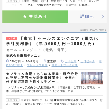
【概要・特徴】 同社は、総合商社「コーンズ・アンド・カンパニ
会社概要
ー・リミテッド」グループの技術専門商社です。 通信計測、自動車…
興味あり
詳細へ
掲載期間
26/08/05～26/08/18
【東京】セールスエンジニア（電気化
NEW
学計測機器）（年収650万円～1000万円）
セールスエンジニア（電気・電子）
株式会社東陽テクニカ
650万円 ～ 1049万円
東京都
上場企業
土日祝休み
年
収600万以上
フレックス勤務
リモートワーク可能
★プライム市場：あらゆる産業・研究分野
の発展に不可欠な計測機器商社！ ★国内
外で技術革新を担う大手メー…
【パソナキャリア経由での入社実績あり】【職務内容】 当部門では蓄電池、水
素、半導体などの研究開発において「はかる技術」の最…
※東京証券取引所一部上場 ◆通信関連:技術革新に必要不可欠な「は
会社概要
かる（測定）」技術を提供することで、急速な勢いで進歩してい…