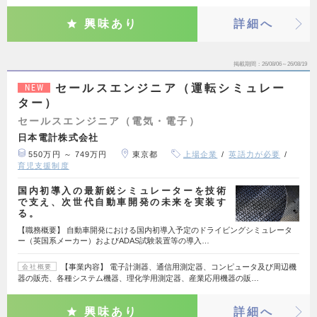
興味あり
詳細へ
掲載期間
26/08/06～26/08/19
セールスエンジニア（運転シミュレー
NEW
ター）
セールスエンジニア（電気・電子）
日本電計株式会社
550万円 ～ 749万円
東京都
上場企業
英語力が必要
育児支援制度
国内初導入の最新鋭シミュレーターを技術
で支え、次世代自動車開発の未来を実装す
る。
【職務概要】 自動車開発における国内初導入予定のドライビングシミュレータ
ー（英国系メーカー）およびADAS試験装置等の導入…
【事業内容】 電子計測器、通信用測定器、コンピュータ及び周辺機
会社概要
器の販売、各種システム機器、理化学用測定器、産業応用機器の販…
興味あり
詳細へ