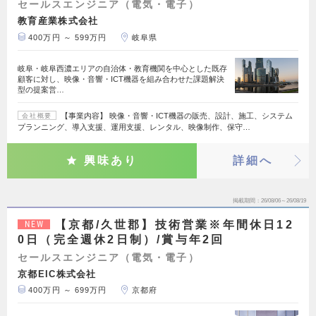
セールスエンジニア（電気・電子）
教育産業株式会社
400万円 ～ 599万円
岐阜県
岐阜・岐阜西濃エリアの自治体・教育機関を中心とした既存
顧客に対し、映像・音響・ICT機器を組み合わせた課題解決
型の提案営…
【事業内容】 映像・音響・ICT機器の販売、設計、施工、システム
会社概要
プランニング、導入支援、運用支援、レンタル、映像制作、保守…
興味あり
詳細へ
掲載期間
26/08/06～26/08/19
【京都/久世郡】技術営業※年間休日12
NEW
0日（完全週休2日制）/賞与年2回
セールスエンジニア（電気・電子）
京都EIC株式会社
400万円 ～ 699万円
京都府