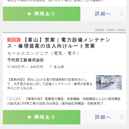
会社より供給される電気を、使いやすい電圧に変換してから建物の…
興味あり
詳細へ
掲載期間
26/08/06～26/08/19
【富山】営業｜電力設備メンテナン
NEW
ス・修理提案の法人向けルート営業
セールスエンジニア（電気・電子）
千代田工販株式会社
450万円 ～ 649万円
富山県
【業務内容】 同社における電力関連商材の営業担当とし
て、大手電力会社に対して設備メンテナンス・修理の提案を
中心に行う法人向…
【事業内容】 電機電力機器、産業機械、情報機器ならびに環境機器
会社概要
の販売及び付帯工事の請負 自社商品（紫外線応用機器・自動車用ブ…
興味あり
詳細へ