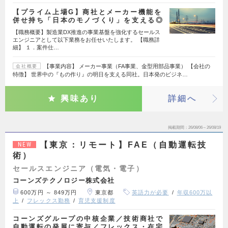
【プライム上場G】商社とメーカー機能を
併せ持ち「日本のモノづくり」を支える◎
【職務概要】製造業DX推進の事業基盤を強化するセールス
エンジニアとして以下業務をお任せいたします。 【職務詳
細】 １．案件仕…
【事業内容】 メーカー事業（FA事業、金型用部品事業） 【会社の
会社概要
特徴】 世界中の『もの作り』の明日を支える同社。日本発のビジネ…
興味あり
詳細へ
掲載期間
26/08/06～26/08/19
【東京：リモート】FAE（自動運転技
NEW
術）
セールスエンジニア（電気・電子）
コーンズテクノロジー株式会社
600万円 ～ 849万円
東京都
英語力が必要
年収600万以
上
フレックス勤務
育児支援制度
コーンズグループの中核企業／技術商社で
自動運転の発展に寄与／フレックス・在宅