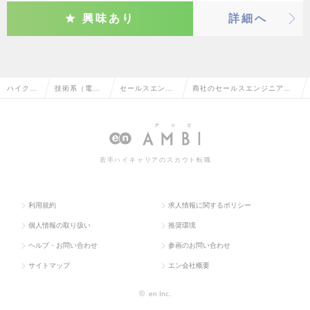
興味あり
詳細へ
ハイクラ
技術系（電
セールスエンジ
商社のセールスエンジニア
ス求人T
気・電子・半
ニア（電気・電
（電気・電子）の転職・求人
OP
導体）
子）
情報一覧
若手ハイキャリアのスカウト転職
利用規約
求人情報に関するポリシー
個人情報の取り扱い
推奨環境
ヘルプ・お問い合わせ
参画のお問い合わせ
サイトマップ
エン会社概要
©
en Inc.