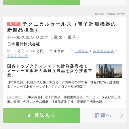
掲載期間
26/08/06～26/08/19
テクニカルセールス（電子計測機器の
NEW
新製品担当）
セールスエンジニア（電気・電子）
日本電計株式会社
550万円 ～ 749万円
東京都
上場企業
英語力が必要
育児支援制度
国内トップクラスシェアの計測器商社で、
メーカー直販級の高難度製品を扱う技術営
業。
【職務概要】 同社が取り扱う測定器・計測機器の中でも、世界的な電子計測機
器メーカーであるキーサイト・テクノロジー社が設定す…
【事業内容】 電子計測器、通信用測定器、コンピュータ及び周辺機
会社概要
器の販売、各種システム機器、理化学用測定器、産業応用機器の販…
興味あり
詳細へ