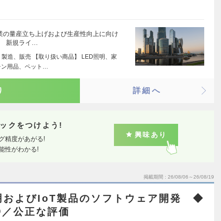
料事業の量産立ち上げおよび生産性向上に向け
。 新規ライ…
製造、販売 【取り扱い商品】 LED照明、家
チン用品、ペット…
り
詳細へ
ックをつけよう!
興味あり
グ精度があがる!
能性がわかる!
掲載期間
26/08/06～26/08/19
明およびIoT製品のソフトウェア開発 ◆
◎／公正な評価