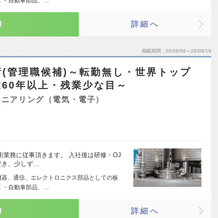
 ・自動車部品、…
り
詳細へ
掲載期間
26/08/06～26/08/19
(管理職候補)～転勤無し・世界トップ
60年以上・残業少な目～
ジニアリング（電気・電子）
術業務に従事頂きます。 入社後は研修・OJ
だき、少しず…
機器、通信、エレクトロニクス部品としての板
 ・自動車部品、…
り
詳細へ