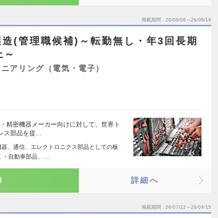
掲載期間
26/08/06～26/08/19
造(管理職候補)～転勤無し・年3回長期
上～
ジニアリング（電気・電子）
器・精密機器メーカー向けに対して、世界ト
レス部品を提…
機器、通信、エレクトロニクス部品としての板
 ・自動車部品、…
り
詳細へ
掲載期間
26/07/22～26/09/15