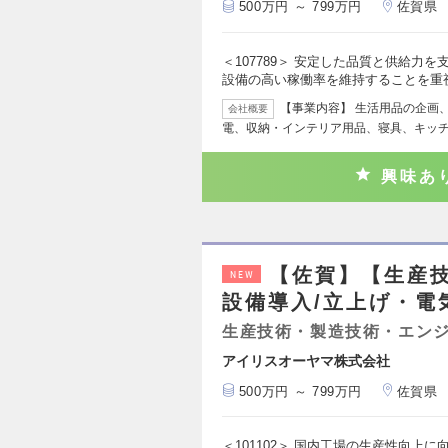
500万円 ～ 799万円
佐賀県
＜107789＞ 安定した品質と供給力
設備の高い稼働率を維持することを重
【事業内容】 生活用品の企画、
会社概要
電、収納・インテリア用品、寝具、キッ
興味あ
【佐賀】【生産
NEW
設備導入/立上げ・電
生産技術・製造技術・エン
アイリスオーヤマ株式会社
500万円 ～ 799万円
佐賀県
＜101102＞ 国内工場の生産性向上