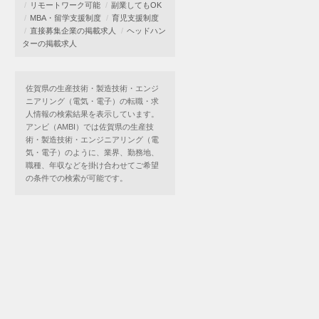
リモートワーク可能
副業してもOK
MBA・留学支援制度
育児支援制度
直接募集企業の掲載求人
ヘッドハン
ターの掲載求人
佐賀県の生産技術・製造技術・エンジ
ニアリング（電気・電子）の転職・求
人情報の検索結果を表示しています。
アンビ（AMBI）では佐賀県の生産技
術・製造技術・エンジニアリング（電
気・電子）のように、業界、勤務地、
職種、年収などを掛け合わせてご希望
の条件での検索が可能です。