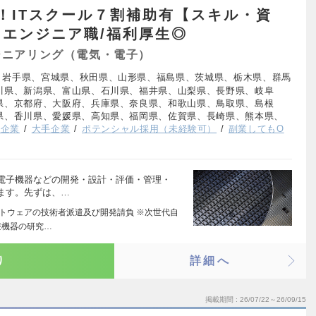
！ITスクール７割補助有【スキル・資
エンジニア職/福利厚生◎
ジニアリング（電気・電子）
、岩手県、宮城県、秋田県、山形県、福島県、茨城県、栃木県、群馬
川県、新潟県、富山県、石川県、福井県、山梨県、長野県、岐阜
県、京都府、大阪府、兵庫県、奈良県、和歌山県、鳥取県、島根
県、香川県、愛媛県、高知県、福岡県、佐賀県、長崎県、熊本県、
場企業
大手企業
ポテンシャル採用（未経験可）
副業してもO
電子機器などの開発・設計・評価・管理・
ます。先ずは、…
フトウェアの技術者派遣及び開発請負 ※次世代自
療機器の研究…
り
詳細へ
掲載期間
26/07/22～26/09/15