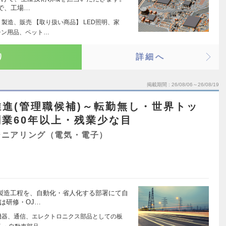
で、工場…
製造、販売 【取り扱い商品】 LED照明、家
チン用品、ペット…
り
詳細へ
掲載期間
26/08/06～26/08/19
進(管理職候補)～転勤無し・世界トッ
業60年以上・残業少な目
ジニアリング（電気・電子）
の製造工程を、自動化・省人化する部署にて自
は研修・OJ…
機器、通信、エレクトロニクス部品としての板