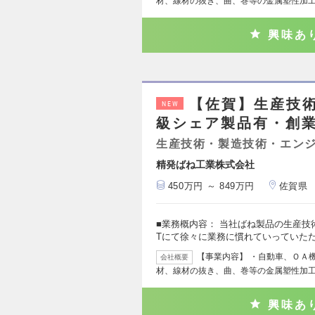
材、線材の抜き、曲、巻等の金属塑性加工
興味あ
【佐賀】生産技術
NEW
級シェア製品有・創業
生産技術・製造技術・エン
精発ばね工業株式会社
450万円 ～ 849万円
佐賀県
■業務概内容： 当社ばね製品の生産技
Tにて徐々に業務に慣れていっていた
【事業内容】 ・自動車、ＯＡ
会社概要
材、線材の抜き、曲、巻等の金属塑性加工
興味あ