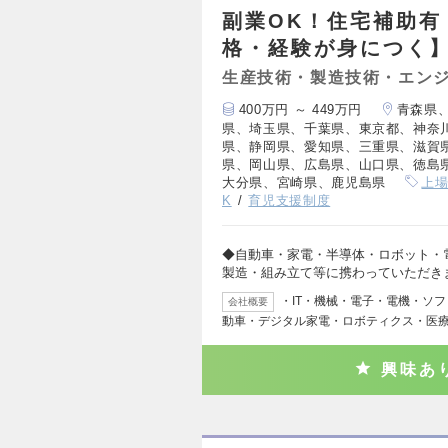
副業OK！住宅補助有
格・経験が身につく】
生産技術・製造技術・エン
400万円 ～ 449万円
青森県
県、埼玉県、千葉県、東京都、神奈
県、静岡県、愛知県、三重県、滋賀
県、岡山県、広島県、山口県、徳島
大分県、宮崎県、鹿児島県
上
K
育児支援制度
◆自動車・家電・半導体・ロボット・
製造・組み立て等に携わっていただき
・IT・機械・電子・電機・ソ
会社概要
動車・デジタル家電・ロボティクス・医
興味あ