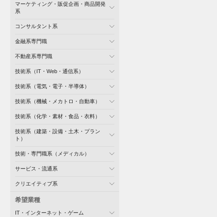
マーケティング・販促企画・商品開発
系
コンサルタント系
金融系専門職
不動産系専門職
技術系（IT・Web・通信系）
技術系（電気・電子・半導体）
技術系（機械・メカトロ・自動車）
技術系（化学・素材・食品・衣料）
技術系（建築・設備・土木・プラン
ト）
技術・専門職系（メディカル）
サービス・流通系
クリエイティブ系
希望業種
IT・インターネット・ゲーム