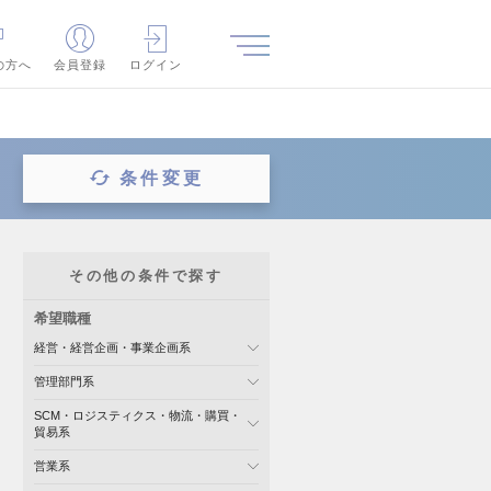
の方へ
会員登録
ログイン
条件変更
その他の条件で探す
希望職種
経営・経営企画・事業企画系
管理部門系
SCM・ロジスティクス・物流・購買・
貿易系
営業系