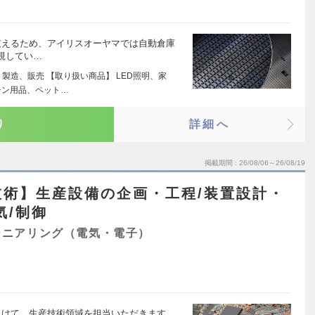
を支えるため、アイリスオーヤマでは自動倉庫
視してい…
製造、販売 【取り扱い商品】 LED照明、家
チン用品、ペット…
り
詳細へ
掲載期間
26/08/06～26/08/19
技術】生産設備の企画・工程/装置設計・
気/制御
ジニアリング（電気・電子）
に向けて、生産技術領域を担当いただきます。