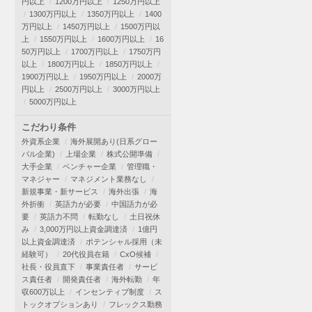
円以上
1200万円以上
1250万円以上
1300万円以上
1350万円以上
1400
万円以上
1450万円以上
1500万円以
上
1550万円以上
1600万円以上
16
50万円以上
1700万円以上
1750万円
以上
1800万円以上
1850万円以上
1900万円以上
1950万円以上
2000万
円以上
2500万円以上
3000万円以上
5000万円以上
こだわり条件
外資系企業
海外展開あり(日系グロー
バル企業)
上場企業
株式公開準備
大手企業
ベンチャー企業
管理職・
マネジャー
マネジメント業務なし
新規事業・新サービス
海外出張
海
外折衝
英語力が必要
中国語力が必
要
英語力不問
転勤なし
土日祝休
み
3,000万円以上資金調達済
1億円
以上資金調達済
ポテンシャル採用（未
経験可）
20代役員在籍
CxO候補
社長・役員直下
事業責任者
サービ
ス責任者
開発責任者
海外転勤
年
収600万以上
インセンティブ制度
ス
トックオプションあり
フレックス勤務