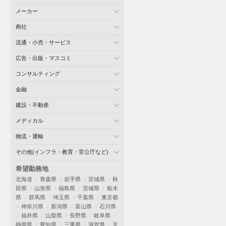
メーカー
商社
流通・小売・サービス
広告・出版・マスコミ
コンサルティング
金融
建設・不動産
メディカル
物流・運輸
その他(インフラ・教育・官公庁など)
希望勤務地
北海道
青森県
岩手県
宮城県
秋
田県
山形県
福島県
茨城県
栃木
県
群馬県
埼玉県
千葉県
東京都
神奈川県
新潟県
富山県
石川県
福井県
山梨県
長野県
岐阜県
静岡県
愛知県
三重県
滋賀県
京