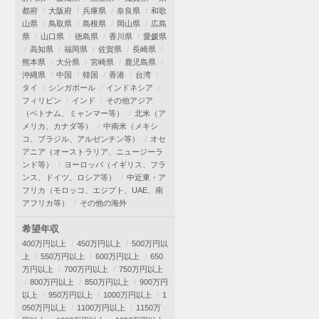
都府
大阪府
兵庫県
奈良県
和歌
山県
鳥取県
島根県
岡山県
広島
県
山口県
徳島県
香川県
愛媛県
高知県
福岡県
佐賀県
長崎県
熊本県
大分県
宮崎県
鹿児島県
沖縄県
中国
韓国
香港
台湾
タイ
シンガポール
インドネシア
フィリピン
インド
その他アジア
（ベトナム、ミャンマー等）
北米（ア
メリカ、カナダ等）
中南米（メキシ
コ、ブラジル、アルゼンチン等）
オセ
アニア（オーストラリア、ニュージーラ
ンド等）
ヨーロッパ（イギリス、フラ
ンス、ドイツ、ロシア等）
中近東・ア
フリカ（モロッコ、エジプト、UAE、南
アフリカ等）
その他の海外
希望年収
400万円以上
450万円以上
500万円以
上
550万円以上
600万円以上
650
万円以上
700万円以上
750万円以上
800万円以上
850万円以上
900万円
以上
950万円以上
1000万円以上
1
050万円以上
1100万円以上
1150万