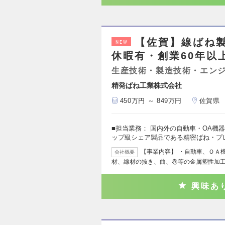
【佐賀】線ばね製
NEW
休暇有・創業60年以
生産技術・製造技術・エン
精発ばね工業株式会社
450万円 ～ 849万円
佐賀県
■担当業務： 国内外の自動車・OA機
ップ級シェア製品である精密ばね・プ
【事業内容】 ・自動車、ＯＡ
会社概要
材、線材の抜き、曲、巻等の金属塑性加工
興味あ