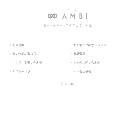
ラス求
（電気・
術・エンジニアリ
術・製造技術・エンジニアリング
人TO
電子・半
ング（電気・電
（電気・電子）の転職・求人情報
P
導体）
子）
一覧
若手ハイキャリアのスカウト転職
利用規約
求人情報に関するポリシー
個人情報の取り扱い
推奨環境
ヘルプ・お問い合わせ
参画のお問い合わせ
サイトマップ
エン会社概要
©
en Inc.