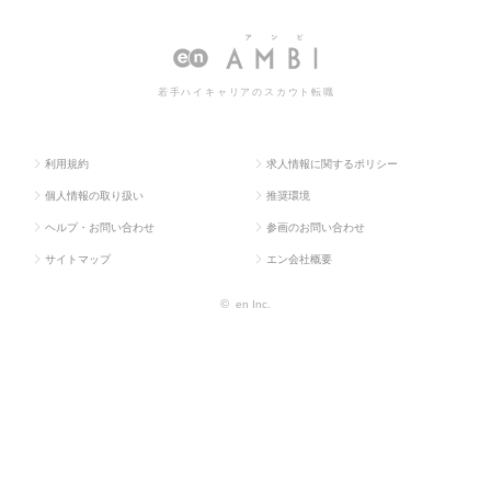
ラス求
（電気・
理・品質保証・工
管理・品質保証・工場長（電気・
人TOP
電子・半
場長（電気・電
電子）の転職・求人情報一覧
導体）
子）
若手ハイキャリアのスカウト転職
利用規約
求人情報に関するポリシー
個人情報の取り扱い
推奨環境
ヘルプ・お問い合わせ
参画のお問い合わせ
サイトマップ
エン会社概要
©
en Inc.