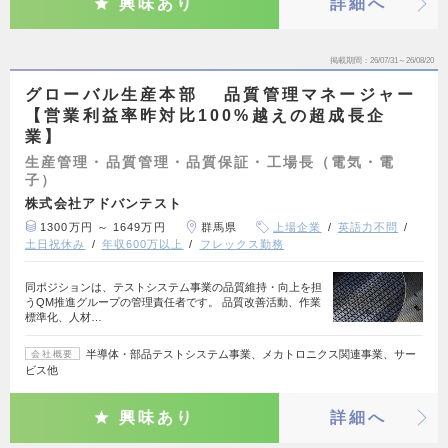
興味あり
詳細へ
掲載期間
26/07/31～26/08/20
グローバル生産本部 品質管理マネージャー
【営業利益率昨対比100%越えの超成長企
業】
生産管理・品質管理・品質保証・工場長（電気・電
子）
株式会社アドバンテスト
1300万円 ～ 1649万円
群馬県
上場企業
英語力不問
土日祝休み
年収600万以上
フレックス勤務
同ポジションは、テストシステム事業の品質維持・向上を担
うQM推進グループの管理責任者です。 品質改善活動、作業
標準化、人材…
半導体・部品テストシステム事業、メカトロニクス関連事業、サー
会社概要
ビス他
興味あり
詳細へ