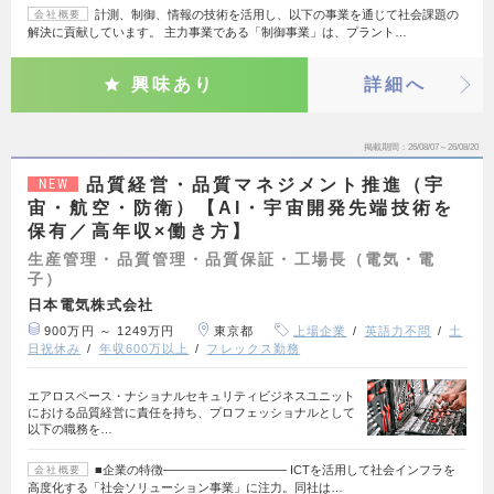
計測、制御、情報の技術を活用し、以下の事業を通じて社会課題の
会社概要
解決に貢献しています。 主力事業である「制御事業」は、プラント…
興味あり
詳細へ
掲載期間
26/08/07～26/08/20
品質経営・品質マネジメント推進（宇
NEW
宙・航空・防衛）【AI・宇宙開発先端技術を
保有／高年収×働き方】
生産管理・品質管理・品質保証・工場長（電気・電
子）
日本電気株式会社
900万円 ～ 1249万円
東京都
上場企業
英語力不問
土
日祝休み
年収600万以上
フレックス勤務
エアロスペース・ナショナルセキュリティビジネスユニット
における品質経営に責任を持ち、プロフェッショナルとして
以下の職務を…
■企業の特徴────────────── ICTを活用して社会インフラを
会社概要
高度化する「社会ソリューション事業」に注力。同社は…