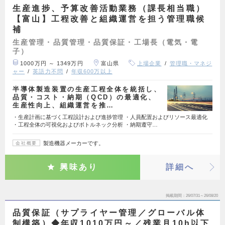
生産進捗、予算改善活動業務（課長相当職）
【富山】工程改善と組織運営を担う管理職候
補
生産管理・品質管理・品質保証・工場長（電気・電
子）
1000万円 ～ 1349万円
富山県
上場企業
管理職・マネジ
ャー
英語力不問
年収600万以上
半導体製造装置の生産工程全体を統括し、
品質・コスト・納期（QCD）の最適化、
生産性向上、組織運営を推…
・生産計画に基づく工程設計および進捗管理 ・人員配置およびリソース最適化
・工程全体の可視化およびボトルネック分析 ・納期遵守…
製造機器メーカーです。
会社概要
興味あり
詳細へ
掲載期間
26/07/31～26/08/20
品質保証（サプライヤー管理／グローバル体
制構築）◆年収1010万円～／残業月10h以下