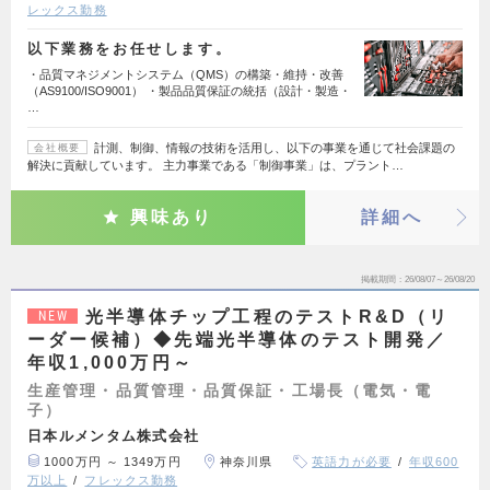
レックス勤務
以下業務をお任せします。
・品質マネジメントシステム（QMS）の構築・維持・改善
（AS9100/ISO9001） ・製品品質保証の統括（設計・製造・
…
計測、制御、情報の技術を活用し、以下の事業を通じて社会課題の
会社概要
解決に貢献しています。 主力事業である「制御事業」は、プラント…
興味あり
詳細へ
掲載期間
26/08/07～26/08/20
光半導体チップ工程のテストR&D（リ
NEW
ーダー候補）◆先端光半導体のテスト開発／
年収1,000万円～
生産管理・品質管理・品質保証・工場長（電気・電
子）
日本ルメンタム株式会社
1000万円 ～ 1349万円
神奈川県
英語力が必要
年収600
万以上
フレックス勤務