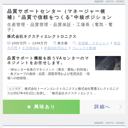
掲載期間
26/07/31～26/08/20
品質サポートセンター（マネージャー候
補）“品質で信頼をつくる”中核ポジション
生産管理・品質管理・品質保証・工場長（電気・電
子）
株式会社ネクスティエレクトロニクス
1000万円 ～ 1249万円
東京都
管理職・マネジャー
英語
力不問
土日祝休み
年収600万以上
フレックス勤務
品質サポート機能を担うVAセンターのマ
ネジメントをお任せします。
・VAセンター全体のマネジメント（東京・愛知／約50名）
・各グループの進捗・品質・課題管理および意思決定 ・現
場への技術指…
株式会社トーメンエレクトロニクスと株式会社豊通エレクトロニク
会社概要
スが2017年4月1日に合併し、「株式会社ネクスティエレクト…
興味あり
詳細へ
掲載期間
26/07/31～26/08/20