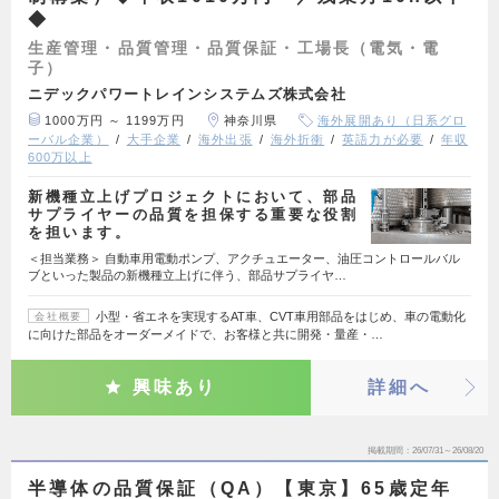
◆
生産管理・品質管理・品質保証・工場長（電気・電
子）
ニデックパワートレインシステムズ株式会社
1000万円 ～ 1199万円
神奈川県
海外展開あり（日系グロ
ーバル企業）
大手企業
海外出張
海外折衝
英語力が必要
年収
600万以上
新機種立上げプロジェクトにおいて、部品
サプライヤーの品質を担保する重要な役割
を担います。
＜担当業務＞ 自動車用電動ポンプ、アクチュエーター、油圧コントロールバル
ブといった製品の新機種立上げに伴う、部品サプライヤ…
小型・省エネを実現するAT車、CVT車用部品をはじめ、車の電動化
会社概要
に向けた部品をオーダーメイドで、お客様と共に開発・量産・…
興味あり
詳細へ
掲載期間
26/07/31～26/08/20
半導体の品質保証（QA）【東京】65歳定年