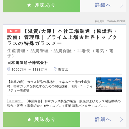
興味あり
詳細へ
掲載期間
26/08/06～26/08/19
【滋賀/大津】本社工場調達（原燃料・
NEW
設備）管理職｜プライム上場★世界トップク
ラスの特殊ガラスメー
生産管理・品質管理・品質保証・工場長（電気・電
子）
日本電気硝子株式会社
1050万円 ～ 1199万円
滋賀県
【業務内容】 ガラス製品の原材料、エネルギー他の生産資
材、特殊ガラスを製造するための製造設備、環境・ユーティ
リティー設備等…
【事業内容】 特殊ガラス製品の製造・販売およびガラス製造機械の
会社概要
製作・販売 ＜事業紹介＞ ■ディスプレイ事業 薄型パネルディスプレ…
興味あり
詳細へ