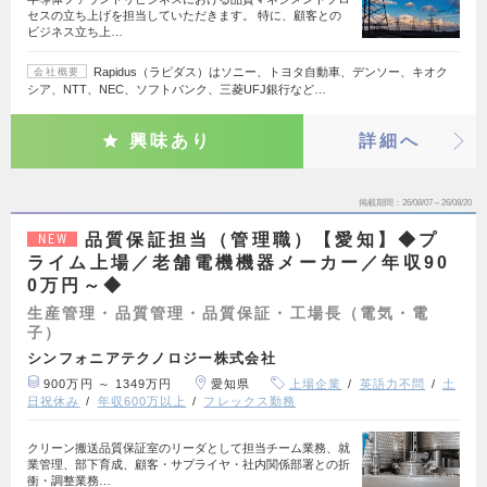
セスの立ち上げを担当していただきます。 特に、顧客との
ビジネス立ち上…
Rapidus（ラピダス）はソニー、トヨタ自動車、デンソー、キオク
会社概要
シア、NTT、NEC、ソフトバンク、三菱UFJ銀行など…
興味あり
詳細へ
掲載期間
26/08/07～26/08/20
品質保証担当（管理職）【愛知】◆プ
NEW
ライム上場／老舗電機機器メーカー／年収90
0万円～◆
生産管理・品質管理・品質保証・工場長（電気・電
子）
シンフォニアテクノロジー株式会社
900万円 ～ 1349万円
愛知県
上場企業
英語力不問
土
日祝休み
年収600万以上
フレックス勤務
クリーン搬送品質保証室のリーダとして担当チーム業務、就
業管理、部下育成、顧客・サプライヤ・社内関係部署との折
衝・調整業務…