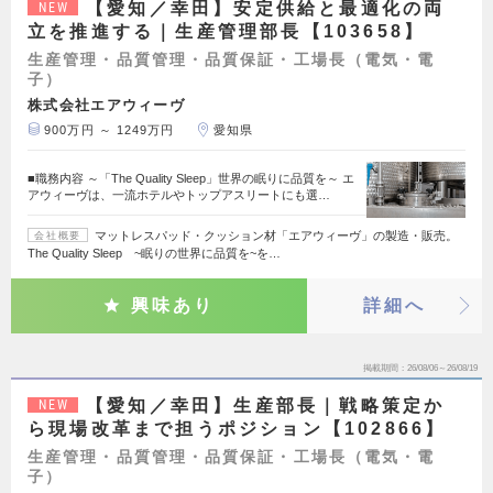
【愛知／幸田】安定供給と最適化の両
NEW
立を推進する｜生産管理部長【103658】
生産管理・品質管理・品質保証・工場長（電気・電
子）
株式会社エアウィーヴ
900万円 ～ 1249万円
愛知県
■職務内容 ～「The Quality Sleep」世界の眠りに品質を～ エ
アウィーヴは、一流ホテルやトップアスリートにも選…
マットレスパッド・クッション材「エアウィーヴ」の製造・販売。
会社概要
The Quality Sleep ~眠りの世界に品質を~を…
興味あり
詳細へ
掲載期間
26/08/06～26/08/19
【愛知／幸田】生産部長｜戦略策定か
NEW
ら現場改革まで担うポジション【102866】
生産管理・品質管理・品質保証・工場長（電気・電
子）