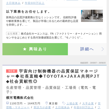
土日祝休み
年収600万以上
以下業務をお任せします。
新商品の品質評価業務が主なミッションです。 信頼性評価
や解析業務を通じて、製品が市場に出るための最終的な品質
を担保します。…
株式会社キーエンスは、FA（ファクトリー・オートメーション）用
会社概要
センサをはじめとする高付加価値製品を通じて、“モノづくり”…
興味あり
詳細へ
掲載期間
26/08/07～26/08/20
宇宙向け制御機器の品質保証マネージ
NEW
ャー◆社長直轄◆TOYOTA×JAXA共同PJT
◆社会貢献性◎
生産管理・品質管理・品質保証・工場長（電気・電
子）
横河電機株式会社
1100万円 ～ 1649万円
東京都
上場企業
大手企業
管
理職・マネジャー
英語力が必要
土日祝休み
年収600万以上
フ