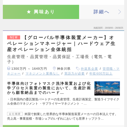
興味あり
詳細へ
掲載期間
26/08/06～26/08/25
【グローバル半導体装置メーカー】オ
NEW
ペレーションマネージャー｜ハードウェア生
産オペレーション全体統括
生産管理・品質管理・品質保証・工場長（電気・電
子）
1300万円 ～ 1649万円
神奈川県
外資系企業
管理職・マ
ネジャー
マネジメント業務なし
英語力が必要
年収600万以上
半導体向けフォトマスク洗浄装置および化
学プロセス装置の製造において、生産計画
から顧客納品までのハード…
・日本国内の委託製造パートナーの生産管理、生産計画策定、製造ライフサイク
ル全体のマネジメント ・サプライヤーマネジメント ・…
米国で創業した世界的な半導体製造装置メーカーの日本法人です。
会社概要
売上高・事業規模・市場シェアのいずれにおいても世界トップクラ…