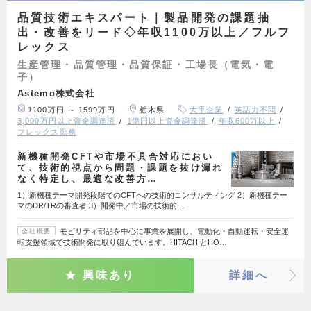
品質技術エキスパート｜製品開発の課題抽
出・改善をリード◇年収1100万以上／フルフ
レックス
生産管理・品質管理・品質保証・工場長（電気・電
子）
Astemo株式会社
1100万円 ～ 1599万円
栃木県
大手企業
英語力不問
3,000万円以上資金調達済
1億円以上資金調達済
年収600万以上
フレックス勤務
新機種開発CFTや市場不具合対応におい
て、技術的視点から問題・課題を抜け漏れ
なく特定し、最適な改善方…
1）新機種テーマ開発段階でのCFTへの技術的コンサルティング 2）新機種テー
マのDR/TRの審査者 3）開発中／市場の技術的…
モビリティ部品を中心に事業を展開し、電動化・自動運転・安全運
会社概要
転支援領域で技術開発に取り組んでいます。HITACHIとHO…
興味あり
詳細へ