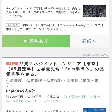
チップテストエンジニア部門のリーダー候補として、先端の
光半導体レーザーチップのテストプロセス開発チームを牽引
していただき…
日本ルメンタム株式会社は、米国Lumentum Holdingsグループの日
会社概要
本法人として、AIデータセンターやクラウド、…
興味あり
詳細へ
掲載期間
26/08/07～26/08/20
品質マネジメントエンジニア【東京】
NEW
【65歳定年】世界最先端「2nm半導体」の品
質基準を創る。
生産管理・品質管理・品質保証・工場長（電気・電
子）
Rapidus株式会社
1000万円 ～ 1449万円
東京都
英語力が必要
土日祝休
み
年収600万以上
フレックス勤務
半導体ファウンドリビジネスにおける品質マネジメントプロ