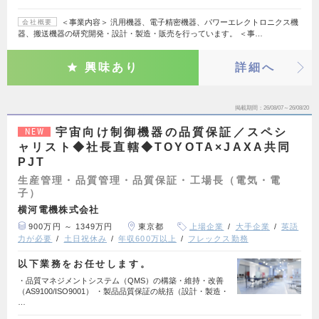
＜事業内容＞ 汎用機器、電子精密機器、パワーエレクトロニクス機
会社概要
器、搬送機器の研究開発・設計・製造・販売を行っています。 ＜事…
興味あり
詳細へ
掲載期間
26/08/07～26/08/20
宇宙向け制御機器の品質保証／スペシ
NEW
ャリスト◆社長直轄◆TOYOTA×JAXA共同
PJT
生産管理・品質管理・品質保証・工場長（電気・電
子）
横河電機株式会社
900万円 ～ 1349万円
東京都
上場企業
大手企業
英語
力が必要
土日祝休み
年収600万以上
フレックス勤務
以下業務をお任せします。
・品質マネジメントシステム（QMS）の構築・維持・改善
（AS9100/ISO9001） ・製品品質保証の統括（設計・製造・
…