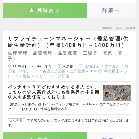
興味あり
詳細へ
掲載期間
26/07/31～26/08/13
サプライチェーンマネージャー（需給管理/供
給生産計画）（年収1400万円～1400万円）
生産管理・品質管理・品質保証・工場長（電気・電
子）
1400万円 ～ 1449万円
東京都
上場企業
大手企業
管
理職・マネジャー
英語力が必要
土日祝休み
年収600万以上
フ
レックス勤務
リモートワーク可能
パソナキャリアがおすすめする求人です。
こちらの求人案件以外にも各業界の非公開
求人を多数保有しておりま…
【概要】 ■将来の計画オペレーティングモデル、end to end のプロセスアーキテ
クチャ、およびHQ・地域を横断する業…
匿名求人のため、求人詳細につきましてはご面談時にお伝え致しま
会社概要
す。