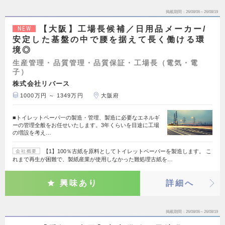
掲載期間
26/08/06～26/08/19
【大阪】工場長候補／日用品メーカー/
NEW
安定した基盤の中で腰を据えて長く働ける環
境◎
生産管理・品質管理・品質保証・工場長（電気・電
子）
株式会社リバース
1000万円 ～ 1349万円
大阪府
■トイレットペーパ一の製造・管埋、製造に必要なエネルギ
ーの管理全般をお任せいたします。3年くらいを目途に工場
の増設を考え…
【1】100％古紙を原料としてトイレットペーパーを製造します。 こ
会社概要
れまで再生が困難で、製紙産業が使用しなかった難処理古紙を…
興味あり
詳細へ
掲載期間
26/08/06～26/08/19