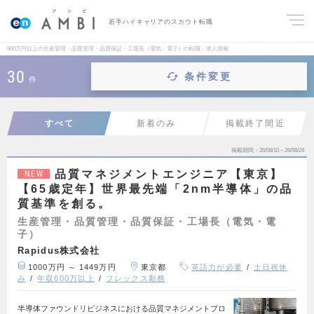
若手ハイキャリアのスカウト転職
900万円以上の生産管理・品質管理・品質保証・工場長（電気・電子）の転職・求人情報
30
条件変更
件
すべて
新着のみ
掲載終了間近
掲載期間
26/08/10～26/08/24
品質マネジメントエンジニア【東京】
NEW
【65歳定年】世界最先端「2nm半導体」の品
質基準を創る。
生産管理・品質管理・品質保証・工場長（電気・電
子）
Rapidus株式会社
1000万円 ～ 1449万円
東京都
英語力が必要
土日祝休
み
年収600万以上
フレックス勤務
半導体ファウンドリビジネスにおける品質マネジメントプロ