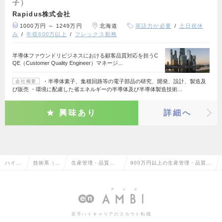
子）
Rapidus株式会社
1000万円 ～ 1249万円
北海道
英語力が必要
土日祝休
み
年収600万以上
フレックス勤務
半導体ファウンドリビジネスにおける顧客品質対応を担うC
QE（Customer Quality Engineer）マネージ…
・半導体素子、集積回路等の電子部品の研究、開発、設計、製造及
会社概要
び販売 ・環境に配慮した省エネルギーの半導体及び半導体製造技術…
興味あり
詳細へ
ハイク
技術系（電
生産管理・品質管
900万円以上の生産管理・品質管
ラス求
気・電子・
理・品質保証・工
理・品質保証・工場長（電気・電
人TOP
半導体）
場長（電気・電
子）の転職・求人情報一覧
子）
若手ハイキャリアのスカウト転職