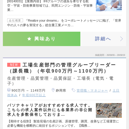
[00140031] 【業務内容】 IHIグループの成長を牽引する航
空・宇宙・防衛事業領域では、民間エンジン・防衛・宇宙事
業…
『Realize your dreams』 をコーポレートメッセージに掲げ、「世界
会社概要
中の人々の夢を実現する」総合重工業メーカ…
興味あり
詳細へ
掲載期間
26/08/06～26/08/19
工場生産部門の管理グループリーダー
NEW
（課長職）（年収900万円～1100万円）
生産管理・品質管理・品質保証・工場長（電気・電
子）
900万円 ～ 1149万円
静岡県
管理職・マネジャー
土日
祝休み
年収600万以上
パソナキャリアがおすすめする求人です。
こちらの求人案件以外にも各業界の非公開
求人を多数保有しておりま…
【期待する役割】 製造現場の生産計画、原価管理、購買、改善など工場運営に
必要な機能を横断的に統括するポジションです。 【職務…