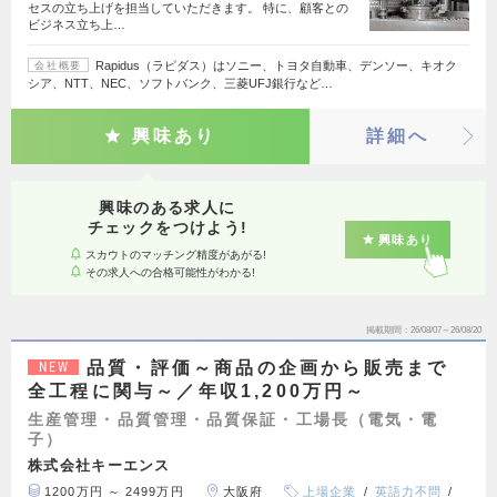
セスの立ち上げを担当していただきます。 特に、顧客との
ビジネス立ち上…
Rapidus（ラピダス）はソニー、トヨタ自動車、デンソー、キオク
会社概要
シア、NTT、NEC、ソフトバンク、三菱UFJ銀行など…
興味あり
詳細へ
興味のある求人に
チェックをつけよう!
興味あり
スカウトのマッチング精度があがる!
その求人への合格可能性がわかる!
掲載期間
26/08/07～26/08/20
品質・評価～商品の企画から販売まで
NEW
全工程に関与～／年収1,200万円～
生産管理・品質管理・品質保証・工場長（電気・電
子）
株式会社キーエンス
1200万円 ～ 2499万円
大阪府
上場企業
英語力不問