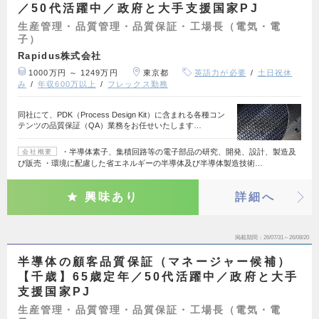
／50代活躍中／政府と大手支援国家PJ
生産管理・品質管理・品質保証・工場長（電気・電
子）
Rapidus株式会社
1000万円 ～ 1249万円
東京都
英語力が必要
土日祝休
み
年収600万以上
フレックス勤務
同社にて、PDK（Process Design Kit）に含まれる各種コン
テンツの品質保証（QA）業務をお任せいたします…
・半導体素子、集積回路等の電子部品の研究、開発、設計、製造及
会社概要
び販売 ・環境に配慮した省エネルギーの半導体及び半導体製造技術…
興味あり
詳細へ
掲載期間
26/07/31～26/08/20
半導体の顧客品質保証（マネージャー候補）
【千歳】65歳定年／50代活躍中／政府と大手
支援国家PJ
生産管理・品質管理・品質保証・工場長（電気・電