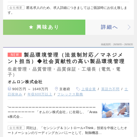
匿名求人のため、求人詳細につきましてはご面談時にお伝え致しま
会社概要
す。
興味あり
詳細へ
掲載期間
26/08/05～26/08/20
製品環境管理（法規制対応／マネジメ
NEW
ント担当）◆社会貢献性の高い製品環境管理
生産管理・品質管理・品質保証・工場長（電気・電
子）
オムロン株式会社
900万円 ～ 1649万円
京都府
上場企業
英語力不問
土
日祝休み
年収600万以上
フレックス勤務
'ーーーーーーーーーーーーーーーーーーーーーーーーーー
ーーーーーーーー 「オムロン株式会社」に在籍し、「Arata
s株式会…
同社は、「センシング＆コントロール+Think」技術を中核としたオ
会社概要
ートメーションのリーディングカンパニーとして、制御機器…