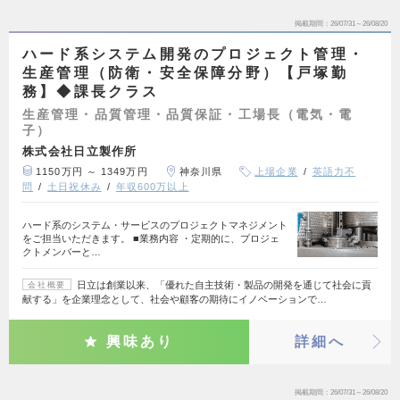
掲載期間
26/07/31～26/08/20
ハード系システム開発のプロジェクト管理・
生産管理（防衛・安全保障分野）【戸塚勤
務】◆課長クラス
生産管理・品質管理・品質保証・工場長（電気・電
子）
株式会社日立製作所
1150万円 ～ 1349万円
神奈川県
上場企業
英語力不
問
土日祝休み
年収600万以上
ハード系のシステム・サービスのプロジェクトマネジメント
をご担当いただきます。 ■業務内容 ・定期的に、プロジェ
クトメンバーと…
日立は創業以来、「優れた自主技術・製品の開発を通じて社会に貢
会社概要
献する」を企業理念として、社会や顧客の期待にイノベーションで…
興味あり
詳細へ
掲載期間
26/07/31～26/08/20