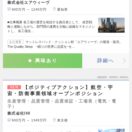
株式会社エアウィーヴ
900万円 ～ 1249万円
愛知県
■仕事概要 各工場の運営を統括する責任者として、 経営戦
略と連動しながら、部門間の連携を主軸に組織をマネジメン
トし、 各工場全…
マットレスパッド・クッション材「エアウィーヴ」の製造・販売。
会社概要
The Quality Sleep ~眠りの世界に品質を~を…
興味あり
詳細へ
掲載期間
26/08/06～26/08/19
【ポジティブアクション】航空・宇
NEW
宙・防衛事業領域オープンポジション
生産管理・品質管理・品質保証・工場長（電気・電
子）
株式会社IHI
900万円 ～ 1349万円
東京都