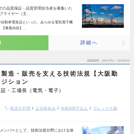
での品質保証・品質管理担当者を募集いた
サプライヤー（主…
や自動車電装品といった、あらゆる電気電子機
 【事業内容】…
り
詳細へ
掲載期間
26/07/31～26/08/20
・製造・販売を支える技術法規【大阪勤
ポジション
保証・工場長（電気・電子）
英語力不問
土日祝休み
年収600万以上
フレックス勤
核メンバーとして、技術法規分野における体