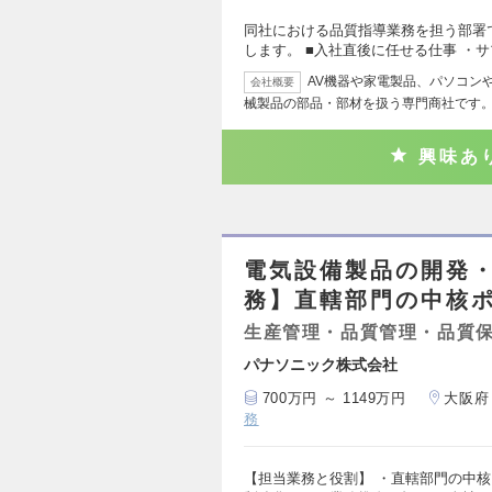
同社における品質指導業務を担う部署
します。 ■入社直後に任せる仕事 ・
AV機器や家電製品、パソコン
会社概要
械製品の部品・部材を扱う専門商社です。
興味あ
電気設備製品の開発
務】直轄部門の中核
生産管理・品質管理・品質
パナソニック株式会社
700万円 ～ 1149万円
大阪府
務
【担当業務と役割】 ・直轄部門の中