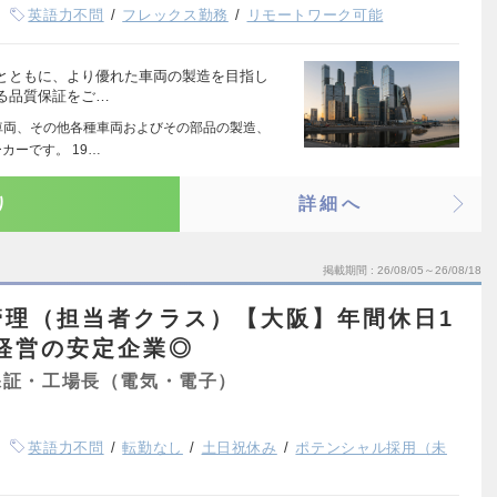
英語力不問
フレックス勤務
リモートワーク可能
とともに、より優れた車両の製造を目指し
る品質保証をご…
車両、その他各種車両およびその部品の製造、
カーです。 19…
り
詳細へ
掲載期間
26/08/05～26/08/18
管理（担当者クラス）【大阪】年間休日1
字経営の安定企業◎
保証・工場長（電気・電子）
英語力不問
転勤なし
土日祝休み
ポテンシャル採用（未