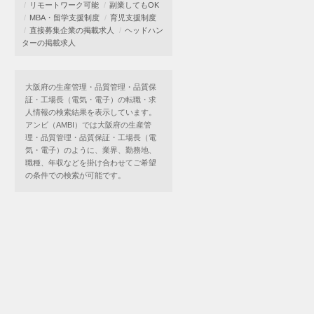
リモートワーク可能
副業してもOK
MBA・留学支援制度
育児支援制度
直接募集企業の掲載求人
ヘッドハン
ターの掲載求人
大阪府の生産管理・品質管理・品質保
証・工場長（電気・電子）の転職・求
人情報の検索結果を表示しています。
アンビ（AMBI）では大阪府の生産管
理・品質管理・品質保証・工場長（電
気・電子）のように、業界、勤務地、
職種、年収などを掛け合わせてご希望
の条件での検索が可能です。