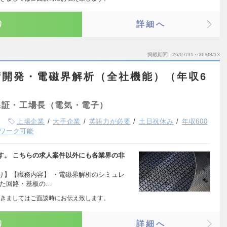
り
詳細へ
掲載期間
26/07/31～26/08/13
術開発・電磁界解析（全社機能）（年収6
保証・工場長（電気・電子）
上場企業
大手企業
英語力が必要
土日祝休み
年収600
ワーク可能
す。 こちらの求人案件以外にも各業界の非
り】【職務内容】 ・電磁界解析のシミュレ
いた回路・基板の…
きましてはご面談時にお伝え致します。
り
詳細へ