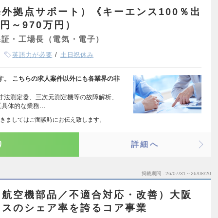
外拠点サポート）《キーエンス100％出
円～970万円）
保証・工場長（電気・電子）
英語力が必要
土日祝休み
す。 こちらの求人案件以外にも各業界の非
寸法測定器、三次元測定機等の故障解析、
【具体的な業務…
きましてはご面談時にお伝え致します。
り
詳細へ
掲載期間
26/07/31～26/08/20
（航空機部品／不適合対応・改善）大阪
ラスのシェア率を誇るコア事業