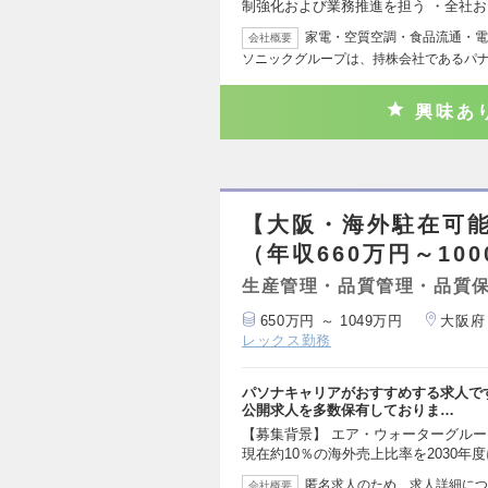
制強化および業務推進を担う ・全社
家電・空質空調・食品流通・電
会社概要
ソニックグループは、持株会社であるパナ
興味あ
【大阪・海外駐在可
（年収660万円～10
生産管理・品質管理・品質
650万円 ～ 1049万円
大阪府
レックス勤務
パソナキャリアがおすすめする求人で
公開求人を多数保有しておりま…
【募集背景】 エア・ウォーターグル
現在約10％の海外売上比率を2030年
匿名求人のため、求人詳細につ
会社概要