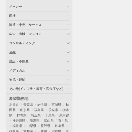
メーカー
商社
流通・小売・サービス
広告・出版・マスコミ
コンサルティング
金融
建設・不動産
メディカル
物流・運輸
その他(インフラ・教育・官公庁など)
希望勤務地
北海道
青森県
岩手県
宮城県
秋
田県
山形県
福島県
茨城県
栃木
県
群馬県
埼玉県
千葉県
東京都
神奈川県
新潟県
富山県
石川県
福井県
山梨県
長野県
岐阜県
静岡県
愛知県
三重県
滋賀県
京