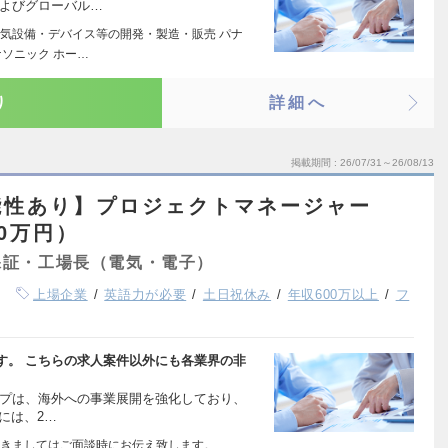
およびグローバル…
気設備・デバイス等の開発・製造・販売 パナ
ソニック ホー…
り
詳細へ
掲載期間
26/07/31～26/08/13
能性あり】プロジェクトマネージャー
00万円）
保証・工場長（電気・電子）
上場企業
英語力が必要
土日祝休み
年収600万以上
フ
す。 こちらの求人案件以外にも各業界の非
ープは、海外への事業展開を強化しており、
度には、2…
きましてはご面談時にお伝え致します。