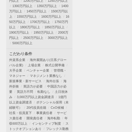
円以上
1200万円以上
1250万円以上
1300万円以上
1350万円以上
1400
万円以上
1450万円以上
1500万円以
上
1550万円以上
1600万円以上
16
50万円以上
1700万円以上
1750万円
以上
1800万円以上
1850万円以上
1900万円以上
1950万円以上
2000万
円以上
2500万円以上
3000万円以上
5000万円以上
こだわり条件
外資系企業
海外展開あり(日系グロー
バル企業)
上場企業
株式公開準備
大手企業
ベンチャー企業
管理職・
マネジャー
マネジメント業務なし
新規事業・新サービス
海外出張
海
外折衝
英語力が必要
中国語力が必
要
英語力不問
転勤なし
土日祝休
み
3,000万円以上資金調達済
1億円
以上資金調達済
ポテンシャル採用（未
経験可）
20代役員在籍
CxO候補
社長・役員直下
事業責任者
サービ
ス責任者
開発責任者
海外転勤
年
収600万以上
インセンティブ制度
ス
トックオプションあり
フレックス勤務