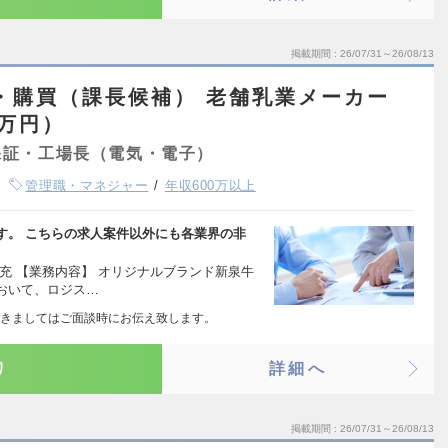
掲載期間
26/07/31～26/08/13
・購買（課長候補） 老舗乳業メーカー
0万円）
保証・工場長（電気・電子）
管理職・マネジャー
年収600万以上
す。 こちらの求人案件以外にも各業界の非
充 【業務内容】 オリジナルブランド新泉牛
おいて、ロジス…
きましてはご面談時にお伝え致します。
り
詳細へ
掲載期間
26/07/31～26/08/13