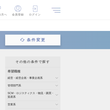
の方へ
会員登録
ログイン
条件変更
その他の条件で探す
希望職種
経営・経営企画・事業企画系
管理部門系
SCM・ロジスティクス・物流・購買・
貿易系
営業系