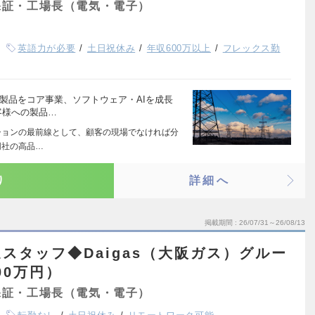
保証・工場長（電気・電子）
英語力が必要
土日祝休み
年収600万以上
フレックス勤
製品をコア事業、ソフトウェア・AIを成長
客様への製品…
ーションの最前線として、顧客の現場でなければ分
同社の高品…
り
詳細へ
掲載期間
26/07/31～26/08/13
スタッフ◆Daigas（大阪ガス）グルー
00万円）
保証・工場長（電気・電子）