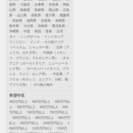
都府
大阪府
兵庫県
奈良県
和歌
山県
鳥取県
島根県
岡山県
広島
県
山口県
徳島県
香川県
愛媛県
高知県
福岡県
佐賀県
長崎県
熊本県
大分県
宮崎県
鹿児島県
沖縄県
中国
韓国
香港
台湾
タイ
シンガポール
インドネシア
フィリピン
インド
その他アジア
（ベトナム、ミャンマー等）
北米（ア
メリカ、カナダ等）
中南米（メキシ
コ、ブラジル、アルゼンチン等）
オセ
アニア（オーストラリア、ニュージーラ
ンド等）
ヨーロッパ（イギリス、フラ
ンス、ドイツ、ロシア等）
中近東・ア
フリカ（モロッコ、エジプト、UAE、南
アフリカ等）
その他の海外
希望年収
400万円以上
450万円以上
500万円以
上
550万円以上
600万円以上
650
万円以上
700万円以上
750万円以上
800万円以上
850万円以上
900万円
以上
950万円以上
1000万円以上
1
050万円以上
1100万円以上
1150万