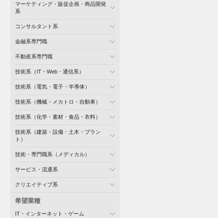
マーケティング・販促企画・商品開発
系
コンサルタント系
金融系専門職
不動産系専門職
技術系（IT・Web・通信系）
技術系（電気・電子・半導体）
技術系（機械・メカトロ・自動車）
技術系（化学・素材・食品・衣料）
技術系（建築・設備・土木・プラン
ト）
技術・専門職系（メディカル）
サービス・流通系
クリエイティブ系
希望業種
IT・インターネット・ゲーム