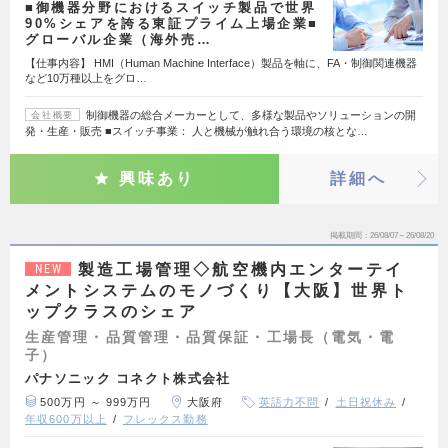
■御機器分野におけるスイッチ製品で世界
90%シェアを誇る東証プライム上場企業■
グローバル企業（海外売…
【仕事内容】 HMI（Human Machine Interface）製品を軸に、FA・制御関連機器
など10万種以上をグロ…
制御機器の総合メーカーとして、多様な製品やソリューションの開
会社概要
発・生産・販売 ■スイッチ事業： 人と機械が触れ合う環境の核とな…
興味あり
詳細へ
掲載期間
26/08/07～26/08/20
製造工場管理◇航空機内エンターテイ
NEW
メントシステムのモノづくり【大阪】世界ト
ップクラスのシェア
生産管理・品質管理・品質保証・工場長（電気・電
子）
パナソニック コネクト株式会社
500万円 ～ 999万円
大阪府
英語力不問
土日祝休み
年収600万以上
フレックス勤務