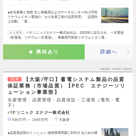
●担当業務と役割 主に車載用およびデータセンター向け円筒
リチウムイオン電池の「セル生産工程の品質管理」「品質向
上活動」「新…
パナソニックエナジー株式会社は、2022年に設立され、一次電池
会社概要
（乾電池、リチウム一次電池）、車載用円筒形リチウムイオン電…
興味あり
詳細へ
掲載期間
26/08/06～26/08/19
【大阪/守口】蓄電システム製品の品質
NEW
保証業務（市場品質）【PEC エナジーソリ
ューション事業部】
生産管理・品質管理・品質保証・工場長（電気・電
子）
パナソニック エナジー株式会社
500万円 ～ 1049万円
大阪府
●品質保証部のミッション 地球環境問題に対応するための環