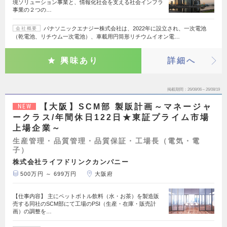
境ソリューション事業と、情報化社会を支える社会インフラ
事業の２つの…
パナソニックエナジー株式会社は、2022年に設立され、一次電池
会社概要
（乾電池、リチウム一次電池）、車載用円筒形リチウムイオン電…
興味あり
詳細へ
掲載期間
26/08/06～26/08/19
【大阪】SCM部 製販計画～マネージャ
NEW
ークラス/年間休日122日★東証プライム市場
上場企業～
生産管理・品質管理・品質保証・工場長（電気・電
子）
株式会社ライフドリンクカンパニー
500万円 ～ 699万円
大阪府
【仕事内容】 主にペットボトル飲料（水・お茶）を製造販
売する同社のSCM部にて工場のPSI（生産・在庫・販売計
画）の調整を…