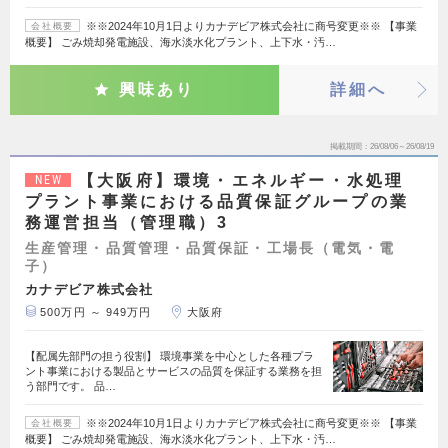
※※2024年10月1日よりカナデビア株式会社に商号変更※※ 【事業
会社概要
概要】 ごみ焼却発電施設、海水淡水化プラント、上下水・汚…
興味あり
詳細へ
掲載期間
26/08/06～26/08/19
【大阪府】環境・エネルギー・水処理
NEW
プラント事業における品質保証グループの業
務運営担当（管理職）3
生産管理・品質管理・品質保証・工場長（電気・電
子）
カナデビア株式会社
500万円 ～ 949万円
大阪府
【配属先部門の担う役割】 環境事業を中心とした各種プラ
ント事業における製品とサービスの品質を保証する業務を担
う部門です。 品…
※※2024年10月1日よりカナデビア株式会社に商号変更※※ 【事業
会社概要
概要】 ごみ焼却発電施設、海水淡水化プラント、上下水・汚…