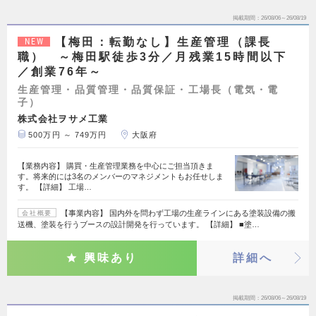
掲載期間
26/08/06～26/08/19
【梅田：転勤なし】生産管理（課長
NEW
職） ～梅田駅徒歩3分／月残業15時間以下
／創業76年～
生産管理・品質管理・品質保証・工場長（電気・電
子）
株式会社ヲサメ工業
500万円 ～ 749万円
大阪府
【業務内容】 購買・生産管理業務を中心にご担当頂きま
す。将来的には3名のメンバーのマネジメントもお任せしま
す。 【詳細】 工場…
【事業内容】 国内外を問わず工場の生産ラインにある塗装設備の搬
会社概要
送機、塗装を行うブースの設計開発を行っています。 【詳細】 ■塗…
興味あり
詳細へ
掲載期間
26/08/06～26/08/19