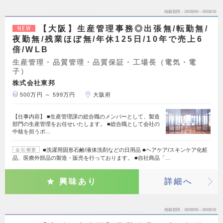
掲載期間
26/08/06～26/08/19
【大阪】生産管理事務◎出張無/転勤無/
NEW
夜勤無/残業ほぼ無/年休125日/10年で売上6
倍/WLB
生産管理・品質管理・品質保証・工場長（電気・電
子）
株式会社東邦
500万円 ～ 599万円
大阪府
【仕事内容】 ■生産管理課の総合職のメンバーとして、製造
部門の生産管理をお任せいたします。 ■総合職として会社の
中核を担うポ…
■洗濯用固形石鹸/液体洗剤などの日用品 ■ヘアケア/スキンケア化粧
会社概要
品、医療外部品の製造・販売を行っております。 ■自社商品「…
興味あり
詳細へ
掲載期間
26/08/06～26/08/19