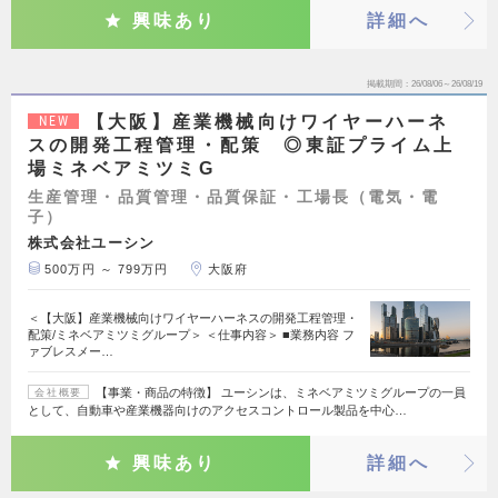
興味あり
詳細へ
掲載期間
26/08/06～26/08/19
【大阪】産業機械向けワイヤーハーネ
NEW
スの開発工程管理・配策 ◎東証プライム上
場ミネベアミツミG
生産管理・品質管理・品質保証・工場長（電気・電
子）
株式会社ユーシン
500万円 ～ 799万円
大阪府
＜【大阪】産業機械向けワイヤーハーネスの開発工程管理・
配策/ミネベアミツミグループ＞ ＜仕事内容＞ ■業務内容 フ
ァブレスメー…
【事業・商品の特徴】 ユーシンは、ミネベアミツミグループの一員
会社概要
として、自動車や産業機器向けのアクセスコントロール製品を中心…
興味あり
詳細へ