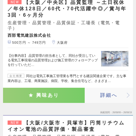
【大阪／中央区】品質監理 ～土日祝休
NEW
／年休128日／60代・70代活躍中◎／賞与年
3回・6ヶ月分
生産管理・品質管理・品質保証・工場長（電気・電
子）
西部電気建設株式会社
500万円 ～ 749万円
大阪府
【仕事内容】 品質管理の担当者として、同社が受注してい
る電気工事現場の品質管理および施工管理のフォローアップ
を行っていただ…
同社は電気工事施工管理業を専門とする建設関連企業です。主な事
会社概要
業内容は、工場、商業施設、病院、学校、集合住宅など、さまざま…
興味あり
詳細へ
掲載期間
26/08/06～26/08/19
【大阪/大阪市・貝塚市】円筒リチウム
NEW
イオン電池の品質評価・製品審査