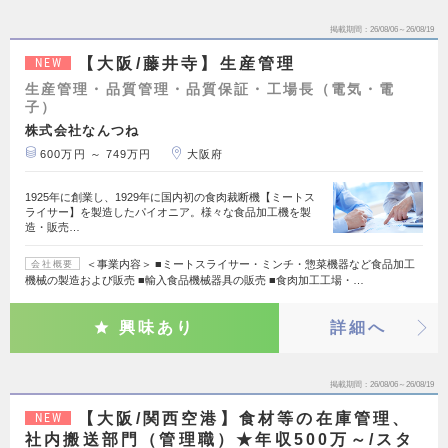
掲載期間
26/08/06～26/08/19
【大阪/藤井寺】生産管理
NEW
生産管理・品質管理・品質保証・工場長（電気・電
子）
株式会社なんつね
600万円 ～ 749万円
大阪府
1925年に創業し、1929年に国内初の食肉裁断機【ミートス
ライサー】を製造したパイオニア。様々な食品加工機を製
造・販売…
＜事業内容＞ ■ミートスライサー・ミンチ・惣菜機器など食品加工
会社概要
機械の製造および販売 ■輸入食品機械器具の販売 ■食肉加工工場・…
興味あり
詳細へ
掲載期間
26/08/06～26/08/19
【大阪/関西空港】食材等の在庫管理、
NEW
社内搬送部門（管理職）★年収500万～/スタ