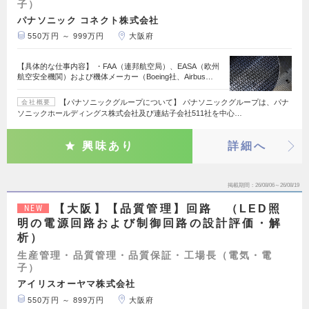
子）
パナソニック コネクト株式会社
550万円 ～ 999万円
大阪府
【具体的な仕事内容】 ・FAA（連邦航空局）、EASA（欧州
航空安全機関）および機体メーカー（Boeing社、Airbus…
【パナソニックグループについて】 パナソニックグループは、パナ
会社概要
ソニックホールディングス株式会社及び連結子会社511社を中心…
興味あり
詳細へ
掲載期間
26/08/06～26/08/19
【大阪】【品質管理】回路 （LED照
NEW
明の電源回路および制御回路の設計評価・解
析）
生産管理・品質管理・品質保証・工場長（電気・電
子）
アイリスオーヤマ株式会社
550万円 ～ 899万円
大阪府