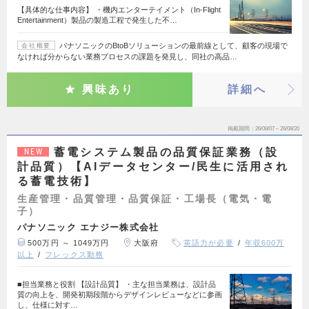
【具体的な仕事内容】 ・機内エンターテイメント（In-Flight
Entertainment）製品の製造工程で発生した不…
パナソニックのBtoBソリューションの最前線として、顧客の現場で
会社概要
なければ分からない業務プロセスの課題を発見し、同社の高品…
興味あり
詳細へ
掲載期間
26/08/07～26/08/20
蓄電システム製品の品質保証業務（設
NEW
計品質）【AIデータセンター/民生に活用され
る蓄電技術】
生産管理・品質管理・品質保証・工場長（電気・電
子）
パナソニック エナジー株式会社
500万円 ～ 1049万円
大阪府
英語力が必要
年収600万
以上
フレックス勤務
■担当業務と役割 【設計品質】 ・主な担当業務は、設計品
質の向上を、開発初期段階からデザインレビューなどに参画
し、仕様に対す…