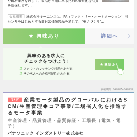
や解析業務を通じて、製品が市場に出るための最終的な品質
を担保します。…
株式会社キーエンスは、FA（ファクトリー・オートメーション）用
会社概要
センサをはじめとする高付加価値製品を通じて、“モノづくり”…
興味あり
詳細へ
興味のある求人に
チェックをつけよう!
興味あり
スカウトのマッチング精度があがる!
その求人への合格可能性がわかる!
掲載期間
26/08/07～26/08/20
産業モータ製品のグローバルにおけるS
NEW
CM/生産管理◆コア事業/工場省人化を推進す
るモータ事業
生産管理・品質管理・品質保証・工場長（電気・電
子）
パナソニック インダストリー株式会社