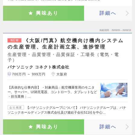
興味あり
詳細へ
掲載期間
26/08/06～26/08/19
《大阪/門真》航空機向け機内システム
NEW
の生産管理、生産計画立案、進捗管理
生産管理・品質管理・品質保証・工場長（電気・電
子）
パナソニック コネクト株式会社
700万円 ～ 999万円
大阪府
【具体的な仕事内容】 ・対象商品：航空機乗客用のモニタ
ー、サーバー、USB充電器、コントローラ、タブレットなど
・担当業務：…
【パナソニックグループについて】 パナソニックグループは、パナ
会社概要
ソニックホールディングス株式会社及び連結子会社511社を中心…
興味あり
詳細へ