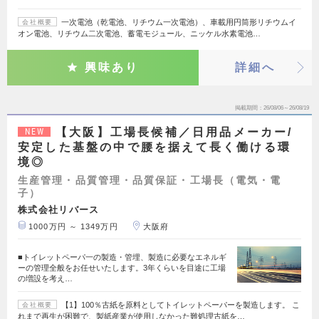
一次電池（乾電池、リチウム一次電池）、車載用円筒形リチウムイ
会社概要
オン電池、リチウム二次電池、蓄電モジュール、ニッケル水素電池…
興味あり
詳細へ
掲載期間
26/08/06～26/08/19
【大阪】工場長候補／日用品メーカー/
NEW
安定した基盤の中で腰を据えて長く働ける環
境◎
生産管理・品質管理・品質保証・工場長（電気・電
子）
株式会社リバース
1000万円 ～ 1349万円
大阪府
■トイレットペーパ一の製造・管埋、製造に必要なエネルギ
ーの管理全般をお任せいたします。3年くらいを目途に工場
の増設を考え…
【1】100％古紙を原料としてトイレットペーパーを製造します。 こ
会社概要
れまで再生が困難で、製紙産業が使用しなかった難処理古紙を…