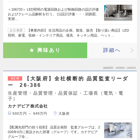
＜106733＞ LED照明の電源回路および制御回路の設計評価
およびクレーム品解析を行う。 (1)設計評価・・・回路図、
実測…
【事業内容】 生活用品の企画、製造、販売 【取り扱い商品】 LED
会社概要
照明、家電、収納・インテリア用品、寝具、キッチン用品、ペット…
興味あり
詳細へ
掲載期間
26/08/06～26/08/19
【大阪府】全社横断的 品質監査リーダ
NEW
ー 26-386
生産管理・品質管理・品質保証・工場長（電気・電
子）
カナデビア株式会社
500万円 ～ 949万円
大阪府
【配属先部門の担う役割】 品質企画部 監査グループは、2
026年4月に新設された部署（グループ）です。カナデビア
グループ全…