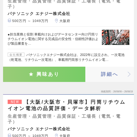
生産管理・品質管理・品質保証・工場長（電気・電
子）
パナソニック エナジー株式会社
500万円 ～ 1049万円
大阪府
●担当業務と役割 車載向けおよびデータセンター向け円筒リ
チウムイオン電池に関する完成品の安全性・信頼性評価およ
び製品審査を…
パナソニックエナジー株式会社は、2022年に設立され、一次電池
会社概要
（乾電池、リチウム一次電池）、車載用円筒形リチウムイオン電…
興味あり
詳細へ
掲載期間
26/08/06～26/08/19
【大阪/大阪市・貝塚市】円筒リチウム
NEW
イオン電池の品質評価・データ解析
生産管理・品質管理・品質保証・工場長（電気・電
子）
パナソニック エナジー株式会社
500万円 ～ 1049万円
大阪府