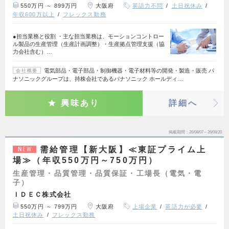
550万円 ～ 899万円
大阪府
英語力不問
土日祝休み
年収600万以上
フレックス勤務
●担当業務と役割 ・主な担当業務は、モーションコントロー
ル製品の生産管理（生産計画調整）・生産拠点管理支援（協
力会社含む）…
電気部品・電子部品・制御機器・電子材料等の開発・製造・販売 パ
会社概要
ナソニックグループは、持株会社であるパナソニック ホールディ…
興味あり
詳細へ
掲載期間
26/08/07～26/08/20
需給管理【新大阪】≪東証プライム上
NEW
場≫（年収550万円～750万円）
生産管理・品質管理・品質保証・工場長（電気・電
子）
ＩＤＥＣ株式会社
550万円 ～ 799万円
大阪府
上場企業
英語力が必要
土日祝休み
フレックス勤務