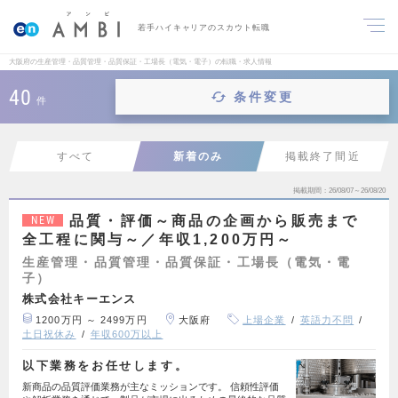
若手ハイキャリアのスカウト転職
大阪府の生産管理・品質管理・品質保証・工場長（電気・電子）の転職・求人情報
40
条件変更
件
すべて
新着のみ
掲載終了間近
掲載期間
26/08/07～26/08/20
品質・評価～商品の企画から販売まで
NEW
全工程に関与～／年収1,200万円～
生産管理・品質管理・品質保証・工場長（電気・電
子）
株式会社キーエンス
1200万円 ～ 2499万円
大阪府
上場企業
英語力不問
土日祝休み
年収600万以上
以下業務をお任せします。
新商品の品質評価業務が主なミッションです。 信頼性評価