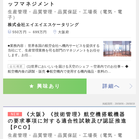
ッフマネジメント
生産管理・品質管理・品質保証・工場長（電気・電
子）
株式会社エイエイエスケータリング
550万円 ～ 699万円
大阪府
■業務内容： 世界各国の航空会社へ機内サービスを提供する
当社にて、生産管理業務を司る部門のマネジメントをお任せ
します。お任…
(1)世界においしいを届ける天空のシェフ ～空港内でのお仕事～ ◆
会社概要
航空機内食の調製・販売 ◆航空機内で使用する機内備品・飲料の…
興味あり
詳細へ
掲載期間
26/08/06～26/08/19
《大阪》《技術管理》航空機搭載機器
NEW
の要求事項に対する適合性試験及び認証推進
【PCO】
生産管理・品質管理・品質保証・工場長（電気・電