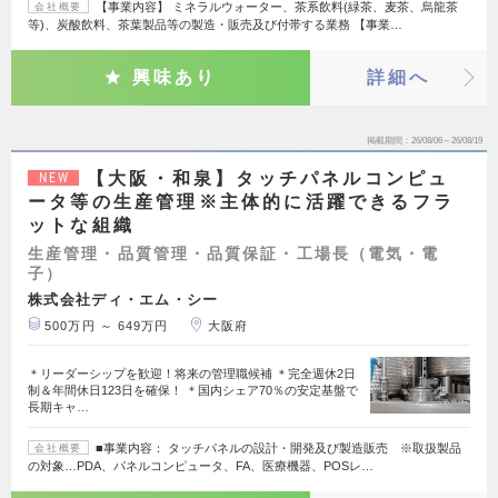
【事業内容】 ミネラルウォーター、茶系飲料(緑茶、麦茶、烏龍茶
会社概要
等)、炭酸飲料、茶葉製品等の製造・販売及び付帯する業務 【事業…
興味あり
詳細へ
掲載期間
26/08/06～26/08/19
【大阪・和泉】タッチパネルコンピュ
NEW
ータ等の生産管理※主体的に活躍できるフラ
ットな組織
生産管理・品質管理・品質保証・工場長（電気・電
子）
株式会社ディ・エム・シー
500万円 ～ 649万円
大阪府
＊リーダーシップを歓迎！将来の管理職候補 ＊完全週休2日
制＆年間休日123日を確保！ ＊国内シェア70％の安定基盤で
長期キャ…
■事業内容： タッチパネルの設計・開発及び製造販売 ※取扱製品
会社概要
の対象…PDA、パネルコンピュータ、FA、医療機器、POSレ…