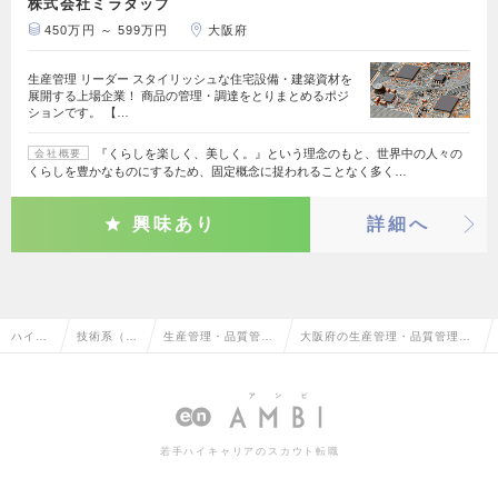
株式会社ミラタップ
450万円 ～ 599万円
大阪府
生産管理 リーダー スタイリッシュな住宅設備・建築資材を
展開する上場企業！ 商品の管理・調達をとりまとめるポジ
ションです。 【…
『くらしを楽しく、美しく。』という理念のもと、世界中の人々の
会社概要
くらしを豊かなものにするため、固定概念に捉われることなく多く…
興味あり
詳細へ
ハイク
技術系（電
生産管理・品質管
大阪府の生産管理・品質管理・
ラス求
気・電子・
理・品質保証・工場
品質保証・工場長（電気・電
人TOP
半導体）
長（電気・電子）
子）の転職・求人情報一覧
若手ハイキャリアのスカウト転職