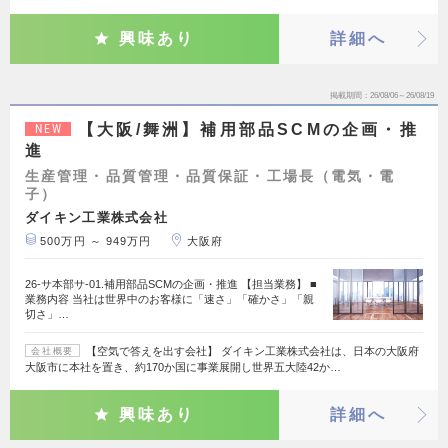
興味あり
詳細へ
掲載期間
26/08/06～26/08/19
【大阪/舞洲】補用部品SCMの企画・推
NEW
進
生産管理・品質管理・品質保証・工場長（電気・電
子）
ダイキン工業株式会社
500万円 ～ 949万円
大阪府
26-サ本部サ-01.補用部品SCMの企画・推進 【担当業務】 ■
業務内容 当社は世界中のお客様に「速さ」「確かさ」「親
切さ」…
【空気で答えを出す会社】 ダイキン工業株式会社は、日本の大阪府
会社概要
大阪市に本社を置き、約170か国に事業展開し世界五大陸42か…
興味あり
詳細へ