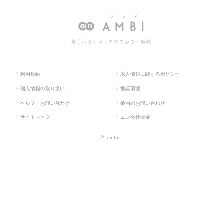
ス求人T
気・電子・半
ニア（電気・電
（電気・電子）の転職・求人情
OP
導体）
子）
報一覧
若手ハイキャリアのスカウト転職
利用規約
求人情報に関するポリシー
個人情報の取り扱い
推奨環境
ヘルプ・お問い合わせ
参画のお問い合わせ
サイトマップ
エン会社概要
©
en Inc.