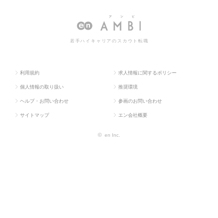
ラス求
気・電子・
ジニア（電
トエンジニア（電気・電子）の転
人TOP
半導体）
気・電子）
職・求人情報一覧
若手ハイキャリアのスカウト転職
利用規約
求人情報に関するポリシー
個人情報の取り扱い
推奨環境
ヘルプ・お問い合わせ
参画のお問い合わせ
サイトマップ
エン会社概要
©
en Inc.