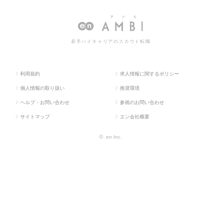
ス求人T
気・電子・半
ニア（電気・電
（電気・電子）の転職・求人情
OP
導体）
子）
報一覧
若手ハイキャリアのスカウト転職
利用規約
求人情報に関するポリシー
個人情報の取り扱い
推奨環境
ヘルプ・お問い合わせ
参画のお問い合わせ
サイトマップ
エン会社概要
©
en Inc.