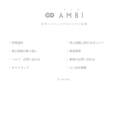
ス求人T
気・電子・半
ニア（電気・電
ニア（電気・電子）の転職・求人
OP
導体）
子）
情報一覧
若手ハイキャリアのスカウト転職
利用規約
求人情報に関するポリシー
個人情報の取り扱い
推奨環境
ヘルプ・お問い合わせ
参画のお問い合わせ
サイトマップ
エン会社概要
©
en Inc.