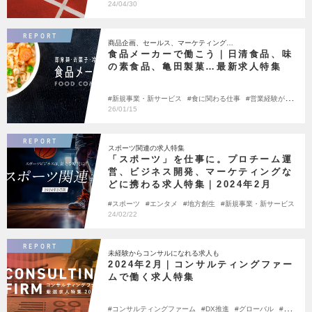
24/04/30
REPORT
商品企画、セールス、マーケティング…
食品メーカーで働こう｜日清食品、味
の素食品、亀田製菓…最新求人特集
新規事業・新サービス
食に関わる仕事
営業経験が活
かせる
大手の挑戦
26/01/15
REPORT
スポーツ関連の求人特集
「スポーツ」を仕事に。プロチーム運
営、ビジネス開発、マーケティングな
どに携わる求人特集｜2024年2月
スポーツ
エンタメ
地方創生
新規事業・新サービス
24/02/22
REPORT
未経験からコンサルになれる求人も
2024年2月｜コンサルティングファー
ムで働く求人特集
コンサルティングファーム
DX推進
グローバル
コ