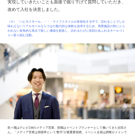
実現していきたいことも面接で掘り下げて質問していただき、
改めて入社を決意しました。
（※）「ハピネスモール」・・・ライフスタイルが多様化する中で、訪れることでしか
味わえないリアルモールならではの魅力的な体験を追求するため、商業施設の枠にとら
われない多角的な視点で新しい価値を創造し、訪れるたびに笑顔があふれるモールづく
りへ取り組む活動。
前々職はテレビCMのメディア営業、前職はイベントプランナーとして働いてきた吉田さ
ん。「メディア営業は視聴率という“数字”が最重要指標。イベント企画は調整がメインで