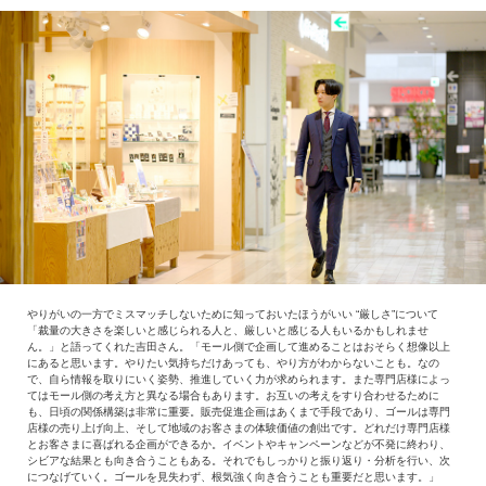
やりがいの一方でミスマッチしないために知っておいたほうがいい “厳しさ”について
「裁量の大きさを楽しいと感じられる人と、厳しいと感じる人もいるかもしれませ
ん。」と語ってくれた吉田さん。「モール側で企画して進めることはおそらく想像以上
にあると思います。やりたい気持ちだけあっても、やり方がわからないことも。なの
で、自ら情報を取りにいく姿勢、推進していく力が求められます。また専門店様によっ
てはモール側の考え方と異なる場合もあります。お互いの考えをすり合わせるために
も、日頃の関係構築は非常に重要。販売促進企画はあくまで手段であり、ゴールは専門
店様の売り上げ向上、そして地域のお客さまの体験価値の創出です。どれだけ専門店様
とお客さまに喜ばれる企画ができるか。イベントやキャンペーンなどが不発に終わり、
シビアな結果とも向き合うこともある。それでもしっかりと振り返り・分析を行い、次
につなげていく。ゴールを見失わず、根気強く向き合うことも重要だと思います。」