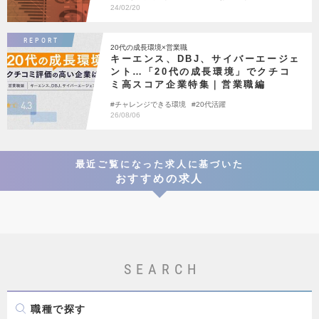
ンサルティング
24/02/20
REPORT
20代の成長環境×営業職
キーエンス、DBJ、サイバーエージェ
ント…「20代の成長環境」でクチコ
ミ高スコア企業特集｜営業職編
チャレンジできる環境
20代活躍
26/08/06
最近ご覧になった求人に基づいた
おすすめの求人
SEARCH
職種で探す