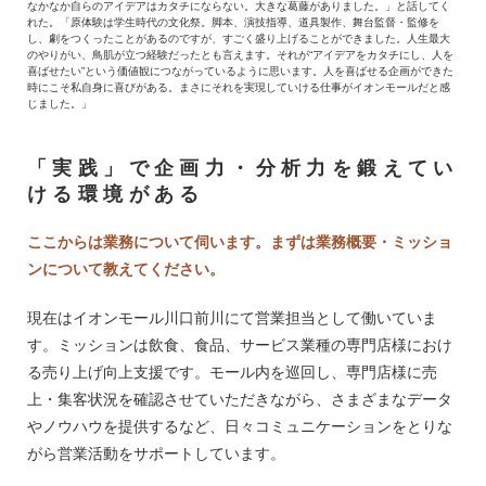
なかなか自らのアイデアはカタチにならない。大きな葛藤がありました。」と話してく
れた。「原体験は学生時代の文化祭。脚本、演技指導、道具製作、舞台監督・監修を
し、劇をつくったことがあるのですが、すごく盛り上げることができました。人生最大
のやりがい、鳥肌が立つ経験だったとも言えます。それが“アイデアをカタチにし、人を
喜ばせたい”という価値観につながっているように思います。人を喜ばせる企画ができた
時にこそ私自身に喜びがある。まさにそれを実現していける仕事がイオンモールだと感
じました。」
「実践」で企画力・分析力を鍛えてい
ける環境がある
ここからは業務について伺います。まずは業務概要・ミッショ
ンについて教えてください。
現在はイオンモール川口前川にて営業担当として働いていま
す。ミッションは飲食、食品、サービス業種の専門店様におけ
る売り上げ向上支援です。モール内を巡回し、専門店様に売
上・集客状況を確認させていただきながら、さまざまなデータ
やノウハウを提供するなど、日々コミュニケーションをとりな
がら営業活動をサポートしています。