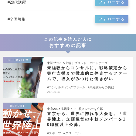
20代活躍
フォローする
全国募集
フォローする
この記事を読んだ人に
おすすめの記事
INTERVIEW
東証プライム上場｜プロレド・パートナーズ
未経験からコンサルに。戦略策定から
実行支援まで徹底的に伴走するファー
ムで、彼女がみつけた働きがい
コンサルティングファーム
未経験からの挑戦
24/03/14
REPORT
東京2025世界陸上｜中核メンバーを公募
東京から、世界に誇れる大会を。「世
界陸上」企画運営の中核メンバーを1
0職種以上公募。
スポーツ
グローバル