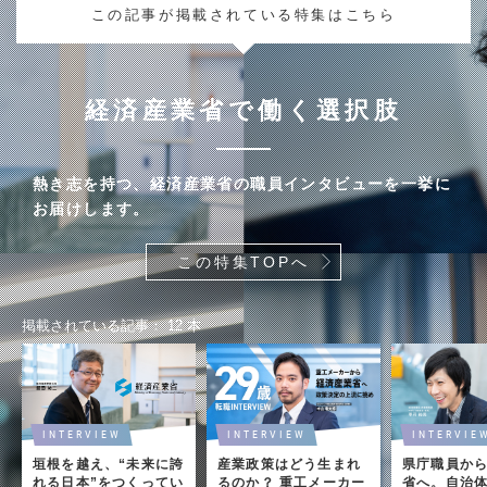
この記事が掲載されている特集はこちら
経済産業省で働く選択肢
熱き志を持つ、経済産業省の職員インタビューを一挙に
お届けします。
この特集TOPへ
掲載されている記事
12
本
INTERVIEW
INTERVIEW
INTERVIE
垣根を越え、“未来に誇
産業政策はどう生まれ
県庁職員か
れる日本”をつくってい
るのか？ 重工メーカー
省へ。自治