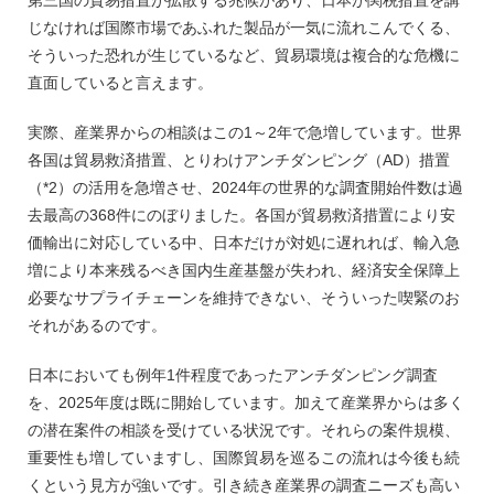
じなければ国際市場であふれた製品が一気に流れこんでくる、
そういった恐れが生じているなど、貿易環境は複合的な危機に
直面していると言えます。
実際、産業界からの相談はこの1～2年で急増しています。世界
各国は貿易救済措置、とりわけアンチダンピング（AD）措置
（*2）の活用を急増させ、2024年の世界的な調査開始件数は過
去最高の368件にのぼりました。各国が貿易救済措置により安
価輸出に対応している中、日本だけが対処に遅れれば、輸入急
増により本来残るべき国内生産基盤が失われ、経済安全保障上
必要なサプライチェーンを維持できない、そういった喫緊のお
それがあるのです。
日本においても例年1件程度であったアンチダンピング調査
を、2025年度は既に開始しています。加えて産業界からは多く
の潜在案件の相談を受けている状況です。それらの案件規模、
重要性も増していますし、国際貿易を巡るこの流れは今後も続
くという見方が強いです。引き続き産業界の調査ニーズも高い