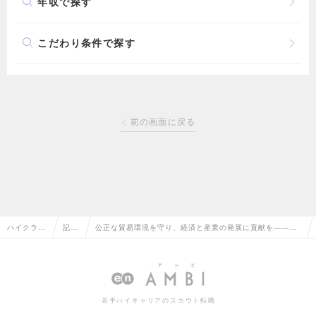
年収で探す
こだわり条件で探す
前の画面に戻る
ハイクラス
記事
公正な貿易環境を守り、経済と産業の発展に貢献を――経
求人TOP
一覧
産省「特殊関税等調査室」が専門人材を募集へ
若手ハイキャリアのスカウト転職