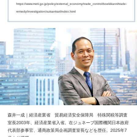
https://www.meti.go.jp/policy/external_economy/trade_control/boekikanri/trade-
remedy/investigation/suisankari/index.html
森井一成｜経済産業省 貿易経済安全保障局 特殊関税等調査
室長2003年、経済産業省入省。在ジュネーブ国際機関日本政府
代表部参事官、通商政策局企画調査室長などを歴任。2025年7