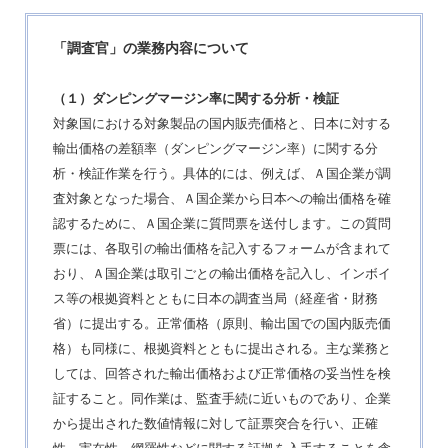
「調査官」の業務内容について
（１）ダンピングマージン率に関する分析・検証
対象国における対象製品の国内販売価格と、日本に対する
輸出価格の差額率（ダンピングマージン率）に関する分
析・検証作業を行う。具体的には、例えば、Ａ国企業が調
査対象となった場合、Ａ国企業から日本への輸出価格を確
認するために、Ａ国企業に質問票を送付します。この質問
票には、各取引の輸出価格を記入するフォームが含まれて
おり、Ａ国企業は取引ごとの輸出価格を記入し、インボイ
ス等の根拠資料とともに日本の調査当局（経産省・財務
省）に提出する。正常価格（原則、輸出国での国内販売価
格）も同様に、根拠資料とともに提出される。主な業務と
しては、回答された輸出価格および正常価格の妥当性を検
証すること。同作業は、監査手続に近いものであり、企業
から提出された数値情報に対して証票突合を行い、正確