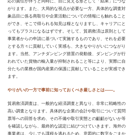
応の責任が伴うと同時に、目に見える形として「結果」につな
がります。また、大局的な視点が必要な一方、具体的な調査対
象品目に係る商取引や企業活動についての情報にも触れること
ができ、そこで得られる知見は糧となりますし、キャリアにと
ってもプラスになるはずです。そして、貿易救済は原則として
事業者からの申請に基づいて実施するものであり、それを必要
とする方々に貢献していく実感も、大きなやりがいにつながり
ます。当然、アンチダンピング措置の発動後、ダンピングが行
われていた貨物の輸入量が抑制されること等により、実際に自
分たちの業務が国内産業の保護に貢献していることが実感でき
ます。
やりがいの一方で事前に知っておくべき厳しさとは――。
貿易救済調査は、一般的な経済調査と異なり、非常に戦略性の
高い調査となります。具体的な企業の会計や取引について質問
票等への回答を求め、その不備や取引実態との齟齬がないか等
を確認しながら、最終的な認定に結びつけていきます。海外の
事業者は、少しでも課税を逃れるため、意図的に数字をごまか