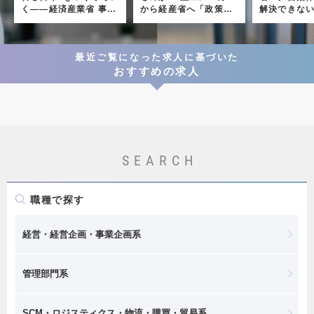
く――経済産業省 事務
から経産省へ「政策決
解決できな
次官 特別インタビュー
定プロセス」に携わる
に、「国」
ためのキャリア選択
で挑むキャ
最近ご覧になった求人に基づいた
おすすめの求人
SEARCH
職種で探す
経営・経営企画・事業企画系
管理部門系
SCM・ロジスティクス・物流・購買・貿易系