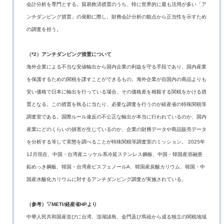
会計分析を専門とする。貿易救済措置のうち、特に世界的に最も活用が多い「ア
ンチダンピング措置」の発動に際し、財務会計分析の観点から正当性を示すため
の調査を担う。
（*2）アンチダンピング措置について
海外企業による不当な安値輸出から国内企業の利益を守る手段であり、国内産業
を保護するための関税を課すことができるもの。海外企業が自国内の商品よりも
安い価格で日本に輸出を行っている場合、その価格差を相殺する関税をかける措
置となる。この措置を執るに当たり、必要な調査を行うのが経産省の特殊関税等
調査室である。国際ルール違反の不公正な輸出が本当に行われているのか、国内
産業にどのくらいの損害が生じているのか、企業の財務データや商品販売データ
を分析する等して実態を調べることが特殊関税等調査室のミッション。 2025年
12月現在、中国・台湾産ニッケル系冷延ステンレス鋼板、中国・韓国産溶融亜
鉛めっき鋼板、韓国・台湾産ビスフェノールA、韓国産炭酸カリウム、韓国・中
国産水酸化カリウムに対するアンチダンピング調査が実施されている。
（参考）▽METI/経産省HPより
中華人民共和国産並びに台湾、澎湖諸島、金門及び馬祖から成る独立の関税地域