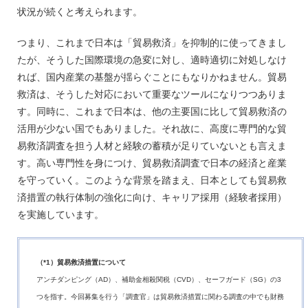
状況が続くと考えられます。
つまり、これまで日本は「貿易救済」を抑制的に使ってきまし
たが、そうした国際環境の急変に対し、適時適切に対処しなけ
れば、国内産業の基盤が揺らぐことにもなりかねません。貿易
救済は、そうした対応において重要なツールになりつつありま
す。同時に、これまで日本は、他の主要国に比して貿易救済の
活用が少ない国でもありました。それ故に、高度に専門的な貿
易救済調査を担う人材と経験の蓄積が足りていないとも言えま
す。高い専門性を身につけ、貿易救済調査で日本の経済と産業
を守っていく。このような背景を踏まえ、日本としても貿易救
済措置の執行体制の強化に向け、キャリア採用（経験者採用）
を実施しています。
（*1）貿易救済措置について
アンチダンピング（AD）、補助金相殺関税（CVD）、セーフガード（SG）の3
つを指す。今回募集を行う「調査官」は貿易救済措置に関わる調査の中でも財務