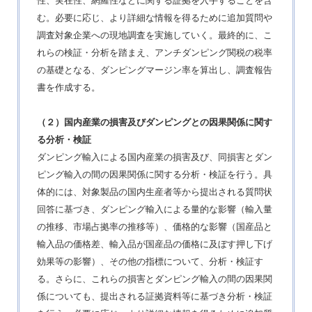
性、実在性、網羅性などに関する証拠を入手することを含
む。必要に応じ、より詳細な情報を得るために追加質問や
調査対象企業への現地調査を実施していく。最終的に、こ
れらの検証・分析を踏まえ、アンチダンピング関税の税率
の基礎となる、ダンピングマージン率を算出し、調査報告
書を作成する。
（２）国内産業の損害及びダンピングとの因果関係に関す
る分析・検証
ダンピング輸入による国内産業の損害及び、同損害とダン
ピング輸入の間の因果関係に関する分析・検証を行う。具
体的には、対象製品の国内生産者等から提出される質問状
回答に基づき、ダンピング輸入による量的な影響（輸入量
の推移、市場占拠率の推移等）、価格的な影響（国産品と
輸入品の価格差、輸入品が国産品の価格に及ぼす押し下げ
効果等の影響）、その他の指標について、分析・検証す
る。さらに、これらの損害とダンピング輸入の間の因果関
係についても、提出される証拠資料等に基づき分析・検証