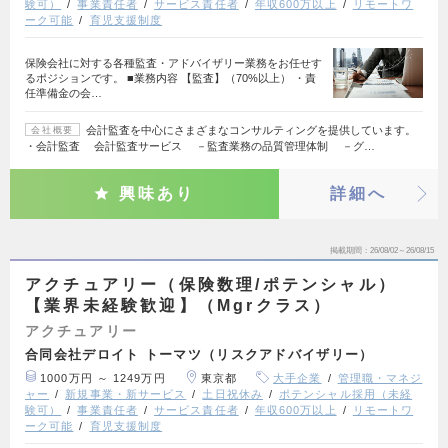
験可）
事業責任者
サービス責任者
年収600万以上
リモートワ
ーク可能
育児支援制度
保険会社に対する各種監査・アドバイザリー業務をお任せす
るポジションです。 ■業務内容 【監査】（70%以上） ・責
任準備金の会…
会計監査を中心にさまざまなコンサルティングを提供しています。
会社概要
・会計監査 会計監査サービス －監査業務の品質管理体制 －グ…
興味あり
詳細へ
掲載期間
26/08/02～26/08/15
アクチュアリー（保険数理/ポテンシャル）
【業界未経験歓迎】（Mgrクラス）
アクチュアリー
合同会社デロイト トーマツ（リスクアドバイザリー）
1000万円 ～ 1249万円
東京都
大手企業
管理職・マネジ
ャー
新規事業・新サービス
土日祝休み
ポテンシャル採用（未経
験可）
事業責任者
サービス責任者
年収600万以上
リモートワ
ーク可能
育児支援制度