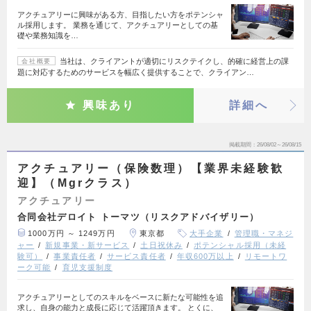
アクチュアリーに興味がある方、目指したい方をポテンシャ
ル採用します。 業務を通じて、アクチュアリーとしての基
礎や業務知識を…
当社は、クライアントが適切にリスクテイクし、的確に経営上の課
会社概要
題に対応するためのサービスを幅広く提供することで、クライアン…
興味あり
詳細へ
掲載期間
26/08/02～26/08/15
アクチュアリー（保険数理）【業界未経験歓
迎】（Mgrクラス）
アクチュアリー
合同会社デロイト トーマツ（リスクアドバイザリー）
1000万円 ～ 1249万円
東京都
大手企業
管理職・マネジ
ャー
新規事業・新サービス
土日祝休み
ポテンシャル採用（未経
験可）
事業責任者
サービス責任者
年収600万以上
リモートワ
ーク可能
育児支援制度
アクチュアリーとしてのスキルをベースに新たな可能性を追
求し、自身の能力と成長に応じて活躍頂きます。 とくに、