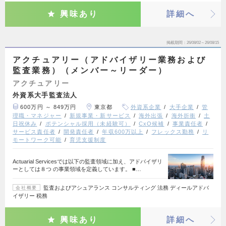
興味あり
詳細へ
掲載期間
26/08/02～26/08/15
アクチュアリー（アドバイザリー業務および
監査業務）（メンバー～リーダー）
アクチュアリー
外資系大手監査法人
600万円 ～ 849万円
東京都
外資系企業
大手企業
管
理職・マネジャー
新規事業・新サービス
海外出張
海外折衝
土
日祝休み
ポテンシャル採用（未経験可）
CxO候補
事業責任者
サービス責任者
開発責任者
年収600万以上
フレックス勤務
リ
モートワーク可能
育児支援制度
Actuarial Servicesでは以下の監査領域に加え、アドバイザリ
ーとしては８つ の事業領域を定義しています。 ■…
監査およびアシュアランス コンサルティング 法務 ディールアドバ
会社概要
イザリー 税務
興味あり
詳細へ