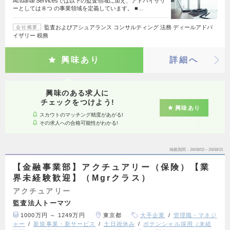
Actuarial Servicesでは以下の監査領域に加え、アドバイザリ
ーとしては８つ の事業領域を定義しています。 ■…
監査およびアシュアランス コンサルティング 法務 ディールアドバ
会社概要
イザリー 税務
興味あり
詳細へ
興味のある求人に
チェックをつけよう!
興味あり
スカウトのマッチング精度があがる!
その求人への合格可能性がわかる!
掲載期間
26/08/02～26/08/15
【金融事業部】アクチュアリー（保険）【業
界未経験歓迎】（Mgrクラス）
アクチュアリー
監査法人トーマツ
1000万円 ～ 1249万円
東京都
大手企業
管理職・マネジ
ャー
新規事業・新サービス
土日祝休み
ポテンシャル採用（未経