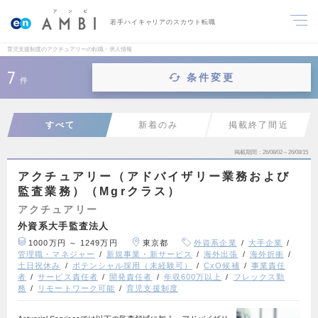
若手ハイキャリアのスカウト転職
育児支援制度のアクチュアリーの転職・求人情報
7
条件変更
件
すべて
新着のみ
掲載終了間近
掲載期間
26/08/02～26/08/15
アクチュアリー（アドバイザリー業務および
監査業務）（Mgrクラス）
アクチュアリー
外資系大手監査法人
1000万円 ～ 1249万円
東京都
外資系企業
大手企業
管理職・マネジャー
新規事業・新サービス
海外出張
海外折衝
土日祝休み
ポテンシャル採用（未経験可）
CxO候補
事業責任
者
サービス責任者
開発責任者
年収600万以上
フレックス勤
務
リモートワーク可能
育児支援制度