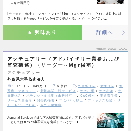
・自身の専門分…
当社は、クライアントが適切にリスクテイクし、的確に経営上の課
会社概要
題に対応するためのサービスを幅広く提供することで、クライアン…
興味あり
詳細へ
掲載期間
26/08/02～26/08/15
アクチュアリー（アドバイザリー業務および
監査業務）（リーダー～Mgr候補）
アクチュアリー
外資系大手監査法人
800万円 ～ 1049万円
東京都
外資系企業
大手企業
管
理職・マネジャー
新規事業・新サービス
海外出張
海外折衝
土
日祝休み
ポテンシャル採用（未経験可）
CxO候補
事業責任者
サービス責任者
開発責任者
年収600万以上
フレックス勤務
リ
モートワーク可能
育児支援制度
Actuarial Servicesでは以下の監査領域に加え、アドバイザリ
ーとしては８つ の事業領域を定義しています。 ■…