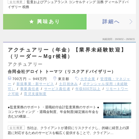
監査およびアシュアランス コンサルティング 法務 ディールアドバ
会社概要
イザリー 税務
興味あり
詳細へ
掲載期間
26/08/02～26/08/15
アクチュアリー（年金）【業界未経験歓迎】
（リーダー～Mgr候補）
アクチュアリー
合同会社デロイト トーマツ（リスクアドバイザリー）
700万円 ～ 949万円
東京都
大手企業
管理職・マネジャ
ー
新規事業・新サービス
土日祝休み
ポテンシャル採用（未経験
可）
事業責任者
サービス責任者
年収600万以上
リモートワー
ク可能
育児支援制度
●監査業務のサポート ・退職給付会計監査業務のサポート ●
コンサルティング ・退職金制度、年金制度(確定拠出年金を
含む)の構築…
当社は、クライアントが適切にリスクテイクし、的確に経営上の課
会社概要
題に対応するためのサービスを幅広く提供することで、クライアン…