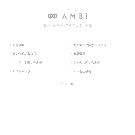
求人TOP
専門職
アリー
の転職・求人情報一覧
若手ハイキャリアのスカウト転職
利用規約
求人情報に関するポリシー
個人情報の取り扱い
推奨環境
ヘルプ・お問い合わせ
参画のお問い合わせ
サイトマップ
エン会社概要
©
en Inc.