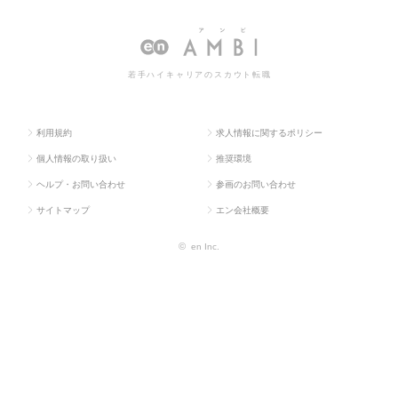
ラス求
系専
ー・ディーラー・ト
ー・ディーラー・トレーダーの転
人TOP
門職
レーダー
職・求人情報一覧
若手ハイキャリアのスカウト転職
利用規約
求人情報に関するポリシー
個人情報の取り扱い
推奨環境
ヘルプ・お問い合わせ
参画のお問い合わせ
サイトマップ
エン会社概要
©
en Inc.