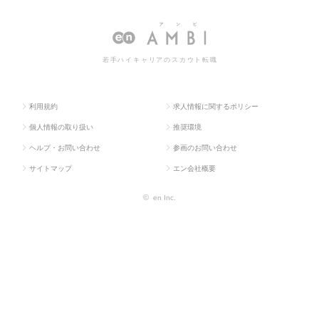
ラス求
系専
ー・ディーラー・ト
ー・ディーラー・トレーダーの転
人TOP
門職
レーダー
職・求人情報一覧
若手ハイキャリアのスカウト転職
利用規約
求人情報に関するポリシー
個人情報の取り扱い
推奨環境
ヘルプ・お問い合わせ
参画のお問い合わせ
サイトマップ
エン会社概要
©
en Inc.