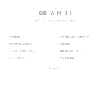
ス求人T
系専
ー・ディーラー・トレ
ーラー・トレーダーの転職・求人
OP
門職
ーダー
情報一覧
若手ハイキャリアのスカウト転職
利用規約
求人情報に関するポリシー
個人情報の取り扱い
推奨環境
ヘルプ・お問い合わせ
参画のお問い合わせ
サイトマップ
エン会社概要
©
en Inc.