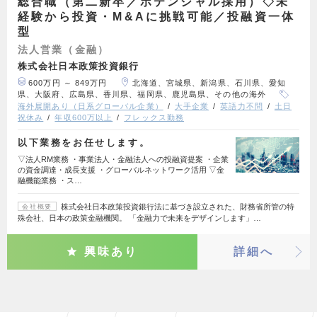
総合職（第二新卒／ポテンシャル採用）◇未
経験から投資・M&Aに挑戦可能／投融資一体
型
法人営業（金融）
株式会社日本政策投資銀行
600万円 ～ 849万円
北海道、宮城県、新潟県、石川県、愛知
県、大阪府、広島県、香川県、福岡県、鹿児島県、その他の海外
海外展開あり（日系グローバル企業）
大手企業
英語力不問
土日
祝休み
年収600万以上
フレックス勤務
以下業務をお任せします。
▽法人RM業務 ・事業法人・金融法人への投融資提案 ・企業
の資金調達・成長支援 ・グローバルネットワーク活用 ▽金
融機能業務 ・ス…
株式会社日本政策投資銀行法に基づき設立された、財務省所管の特
会社概要
殊会社、日本の政策金融機関。 「金融力で未来をデザインします」…
興味あり
詳細へ