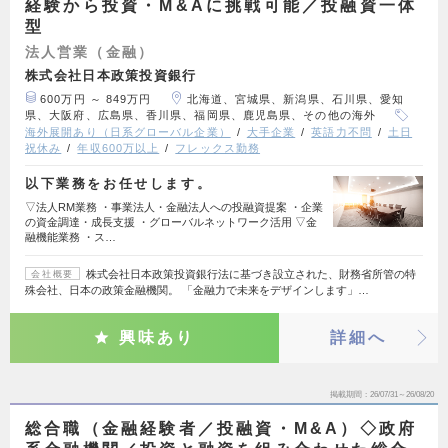
経験から投資・M&Aに挑戦可能／投融資一体
型
法人営業（金融）
株式会社日本政策投資銀行
600万円 ～ 849万円
北海道、宮城県、新潟県、石川県、愛知
県、大阪府、広島県、香川県、福岡県、鹿児島県、その他の海外
海外展開あり（日系グローバル企業）
大手企業
英語力不問
土日
祝休み
年収600万以上
フレックス勤務
以下業務をお任せします。
▽法人RM業務 ・事業法人・金融法人への投融資提案 ・企業
の資金調達・成長支援 ・グローバルネットワーク活用 ▽金
融機能業務 ・ス…
株式会社日本政策投資銀行法に基づき設立された、財務省所管の特
会社概要
殊会社、日本の政策金融機関。 「金融力で未来をデザインします」…
興味あり
詳細へ
掲載期間
26/07/31～26/08/20
総合職（金融経験者／投融資・M&A）◇政府