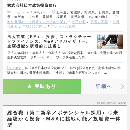
株式会社日本政策投資銀行
600万円 ～ 1549万円
北海道、宮城県、新潟県、石川県、愛知
県、大阪府、広島県、香川県、福岡県、鹿児島県、その他の海外
海外展開あり（日系グローバル企業）
大手企業
英語力不問
土日
祝休み
年収600万以上
フレックス勤務
法人営業（RM）、投資、ストラクチャー
ドファイナンス、M&Aアドバイザリー、
企画機能を横断的に担当し…
▽法人RM業務 ・事業法人・金融法人への投融資提案 ・大企業～中堅企業への課
題解決型営業 ・グローバルネットワークを活用した案…
株式会社日本政策投資銀行法に基づき設立された、財務省所管の特
会社概要
殊会社、日本の政策金融機関。 「金融力で未来をデザインします」…
興味あり
詳細へ
掲載期間
26/07/28～26/08/17
総合職（第二新卒／ポテンシャル採用）◇未
経験から投資・M&Aに挑戦可能／投融資一体
型