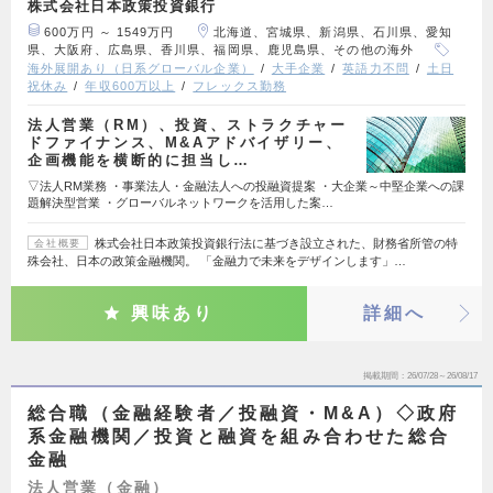
株式会社日本政策投資銀行
600万円 ～ 1549万円
北海道、宮城県、新潟県、石川県、愛知
県、大阪府、広島県、香川県、福岡県、鹿児島県、その他の海外
海外展開あり（日系グローバル企業）
大手企業
英語力不問
土日
祝休み
年収600万以上
フレックス勤務
法人営業（RM）、投資、ストラクチャー
ドファイナンス、M&Aアドバイザリー、
企画機能を横断的に担当し…
▽法人RM業務 ・事業法人・金融法人への投融資提案 ・大企業～中堅企業への課
題解決型営業 ・グローバルネットワークを活用した案…
株式会社日本政策投資銀行法に基づき設立された、財務省所管の特
会社概要
殊会社、日本の政策金融機関。 「金融力で未来をデザインします」…
興味あり
詳細へ
掲載期間
26/07/28～26/08/17
総合職（金融経験者／投融資・M&A）◇政府
系金融機関／投資と融資を組み合わせた総合
金融
法人営業（金融）