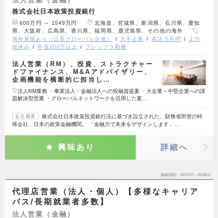
株式会社日本政策投資銀行
600万円 ～ 1549万円
北海道、宮城県、新潟県、石川県、愛知
県、大阪府、広島県、香川県、福岡県、鹿児島県、その他の海外
海外展開あり（日系グローバル企業）
大手企業
英語力不問
土日
祝休み
年収600万以上
フレックス勤務
法人営業（RM）、投資、ストラクチャー
ドファイナンス、M&Aアドバイザリー、
企画機能を横断的に担当し…
▽法人RM業務 ・事業法人・金融法人への投融資提案 ・大企業～中堅企業への課
題解決型営業 ・グローバルネットワークを活用した案…
株式会社日本政策投資銀行法に基づき設立された、財務省所管の特
会社概要
殊会社、日本の政策金融機関。 「金融力で未来をデザインします」…
興味あり
詳細へ
掲載期間
26/07/27～26/08/17
代理店営業（法人・個人）【多様なキャリア
パス/長期就業者多数】
法人営業（金融）