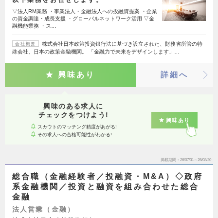
▽法人RM業務 ・事業法人・金融法人への投融資提案 ・企業
の資金調達・成長支援 ・グローバルネットワーク活用 ▽金
融機能業務 ・ス…
株式会社日本政策投資銀行法に基づき設立された、財務省所管の特
会社概要
殊会社、日本の政策金融機関。 「金融力で未来をデザインします」…
興味あり
詳細へ
興味のある求人に
チェックをつけよう!
興味あり
スカウトのマッチング精度があがる!
その求人への合格可能性がわかる!
掲載期間
26/07/31～26/08/20
総合職（金融経験者／投融資・M&A）◇政府
系金融機関／投資と融資を組み合わせた総合
金融
法人営業（金融）