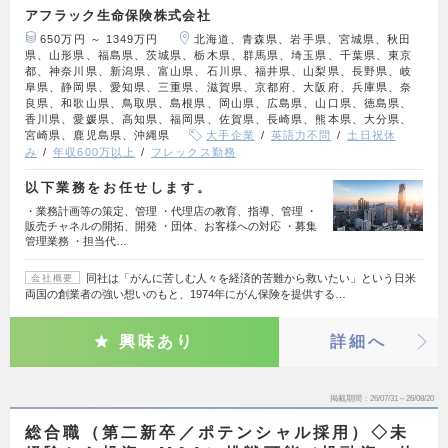
アフラック生命保険株式会社
650万円 ～ 1349万円
北海道、青森県、岩手県、宮城県、秋田
県、山形県、福島県、茨城県、栃木県、群馬県、埼玉県、千葉県、東京
都、神奈川県、新潟県、富山県、石川県、福井県、山梨県、長野県、岐
阜県、静岡県、愛知県、三重県、滋賀県、京都府、大阪府、兵庫県、奈
良県、和歌山県、鳥取県、島根県、岡山県、広島県、山口県、徳島県、
香川県、愛媛県、高知県、福岡県、佐賀県、長崎県、熊本県、大分県、
宮崎県、鹿児島県、沖縄県
大手企業
英語力不問
土日祝休
み
年収600万以上
フレックス勤務
以下業務をお任せします。
・業務計画等の策定、管理 ・代理店の教育、指導、管理 ・
販売チャネルの開拓、開発 ・団体、お客様への対応 ・募集
管理業務 ・担当代…
同社は「がんに苦しむ人々を経済的苦難から救いたい」という日米
会社概要
両国の創業者の強い想いのもと、1974年にがん保険を提供する…
興味あり
詳細へ
掲載期間
26/07/31～26/08/20
総合職（第二新卒／ポテンシャル採用）◇未