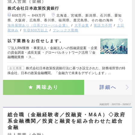
法人営業（金融）
株式会社日本政策投資銀行
600万円 ～ 849万円
北海道、宮城県、新潟県、石川県、愛知
県、大阪府、広島県、香川県、福岡県、鹿児島県、その他の海外
海外展開あり（日系グローバル企業）
大手企業
英語力不問
土日
祝休み
年収600万以上
フレックス勤務
以下業務をお任せします。
▽法人RM業務 ・事業法人・金融法人への投融資提案 ・企業
の資金調達・成長支援 ・グローバルネットワーク活用 ▽金
融機能業務 ・ス…
株式会社日本政策投資銀行法に基づき設立された、財務省所管の特
会社概要
殊会社、日本の政策金融機関。 「金融力で未来をデザインします」…
興味あり
詳細へ
掲載期間
26/07/28～26/08/17
総合職（金融経験者／投融資・M&A）◇政府
系金融機関／投資と融資を組み合わせた総合
金融
法人営業（金融）