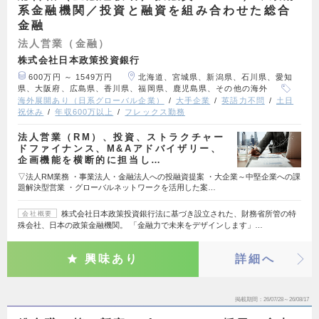
系金融機関／投資と融資を組み合わせた総合
金融
法人営業（金融）
株式会社日本政策投資銀行
600万円 ～ 1549万円
北海道、宮城県、新潟県、石川県、愛知
県、大阪府、広島県、香川県、福岡県、鹿児島県、その他の海外
海外展開あり（日系グローバル企業）
大手企業
英語力不問
土日
祝休み
年収600万以上
フレックス勤務
法人営業（RM）、投資、ストラクチャー
ドファイナンス、M&Aアドバイザリー、
企画機能を横断的に担当し…
▽法人RM業務 ・事業法人・金融法人への投融資提案 ・大企業～中堅企業への課
題解決型営業 ・グローバルネットワークを活用した案…
株式会社日本政策投資銀行法に基づき設立された、財務省所管の特
会社概要
殊会社、日本の政策金融機関。 「金融力で未来をデザインします」…
興味あり
詳細へ
掲載期間
26/07/28～26/08/17