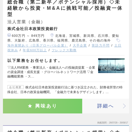
総合職（第二新卒／ポテンシャル採用）◇未
経験から投資・M&Aに挑戦可能／投融資一体
型
法人営業（金融）
株式会社日本政策投資銀行
600万円 ～ 849万円
北海道、宮城県、新潟県、石川県、愛知
県、大阪府、広島県、香川県、福岡県、鹿児島県、その他の海外
海外展開あり（日系グローバル企業）
大手企業
英語力不問
土日
祝休み
年収600万以上
フレックス勤務
以下業務をお任せします。
▽法人RM業務 ・事業法人・金融法人への投融資提案 ・企業
の資金調達・成長支援 ・グローバルネットワーク活用 ▽金
融機能業務 ・ス…
株式会社日本政策投資銀行法に基づき設立された、財務省所管の特
会社概要
殊会社、日本の政策金融機関。 「金融力で未来をデザインします」…
興味あり
詳細へ
掲載期間
26/07/28～26/08/17