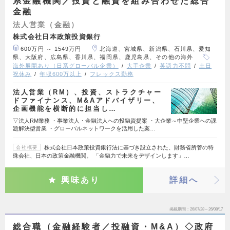
系金融機関／投資と融資を組み合わせた総合
金融
法人営業（金融）
株式会社日本政策投資銀行
600万円 ～ 1549万円
北海道、宮城県、新潟県、石川県、愛知
県、大阪府、広島県、香川県、福岡県、鹿児島県、その他の海外
海外展開あり（日系グローバル企業）
大手企業
英語力不問
土日
祝休み
年収600万以上
フレックス勤務
法人営業（RM）、投資、ストラクチャー
ドファイナンス、M&Aアドバイザリー、
企画機能を横断的に担当し…
▽法人RM業務 ・事業法人・金融法人への投融資提案 ・大企業～中堅企業への課
題解決型営業 ・グローバルネットワークを活用した案…
株式会社日本政策投資銀行法に基づき設立された、財務省所管の特
会社概要
殊会社、日本の政策金融機関。 「金融力で未来をデザインします」…
興味あり
詳細へ
掲載期間
26/07/28～26/08/17
総合職（金融経験者／投融資・M&A）◇政府