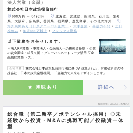
法人営業（金融）
株式会社日本政策投資銀行
600万円 ～ 849万円
北海道、宮城県、新潟県、石川県、愛知
県、大阪府、広島県、香川県、福岡県、鹿児島県、その他の海外
海外展開あり（日系グローバル企業）
大手企業
英語力不問
土日
祝休み
年収600万以上
フレックス勤務
以下業務をお任せします。
▽法人RM業務 ・事業法人・金融法人への投融資提案 ・企業
の資金調達・成長支援 ・グローバルネットワーク活用 ▽金
融機能業務 ・ス…
株式会社日本政策投資銀行法に基づき設立された、財務省所管の特
会社概要
殊会社、日本の政策金融機関。 「金融力で未来をデザインします」…
興味あり
詳細へ
掲載期間
26/07/28～26/08/17
総合職（第二新卒／ポテンシャル採用）◇未
経験から投資・M&Aに挑戦可能／投融資一体
型