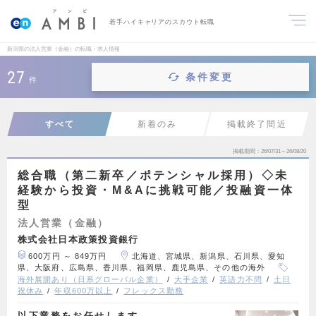
若手ハイキャリアのスカウト転職
新潟県の法人営業（金融）の転職・求人情報
27
条件変更
件
すべて
新着のみ
掲載終了間近
掲載期間
26/07/31～26/08/20
総合職（第二新卒／ポテンシャル採用）◇未
経験から投資・M&Aに挑戦可能／投融資一体
型
法人営業（金融）
株式会社日本政策投資銀行
600万円 ～ 849万円
北海道、宮城県、新潟県、石川県、愛知
県、大阪府、広島県、香川県、福岡県、鹿児島県、その他の海外
海外展開あり（日系グローバル企業）
大手企業
英語力不問
土日
祝休み
年収600万以上
フレックス勤務
以下業務をお任せします。