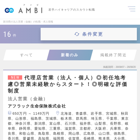
若手ハイキャリアのスカウト転職
新潟県の法人営業（金融）の転職・求人情報
16
条件変更
件
すべて
新着のみ
掲載終了間近
掲載期間
26/08/07～26/08/20
代理店営業（法人・個人）◎初任地考
NEW
慮◎営業未経験からスタート！◎明確な評価
制度
法人営業（金融）
アフラック生命保険株式会社
650万円 ～ 1149万円
北海道、青森県、岩手県、宮城県、秋田
県、山形県、福島県、茨城県、栃木県、群馬県、埼玉県、千葉県、東京
都、神奈川県、新潟県、富山県、石川県、福井県、山梨県、長野県、岐
阜県、静岡県、愛知県、三重県、滋賀県、京都府、大阪府、兵庫県、奈
良県、和歌山県、鳥取県、島根県、岡山県、広島県、山口県、徳島県、
香川県、愛媛県、高知県、福岡県、佐賀県、長崎県、熊本県、大分県、