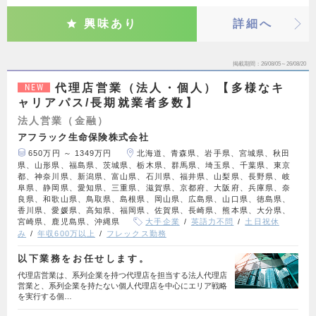
興味あり
詳細へ
掲載期間
26/08/05～26/08/20
代理店営業（法人・個人）【多様なキ
NEW
ャリアパス/長期就業者多数】
法人営業（金融）
アフラック生命保険株式会社
650万円 ～ 1349万円
北海道、青森県、岩手県、宮城県、秋田
県、山形県、福島県、茨城県、栃木県、群馬県、埼玉県、千葉県、東京
都、神奈川県、新潟県、富山県、石川県、福井県、山梨県、長野県、岐
阜県、静岡県、愛知県、三重県、滋賀県、京都府、大阪府、兵庫県、奈
良県、和歌山県、鳥取県、島根県、岡山県、広島県、山口県、徳島県、
香川県、愛媛県、高知県、福岡県、佐賀県、長崎県、熊本県、大分県、
宮崎県、鹿児島県、沖縄県
大手企業
英語力不問
土日祝休
み
年収600万以上
フレックス勤務
以下業務をお任せします。
代理店営業は、系列企業を持つ代理店を担当する法人代理店
営業と、系列企業を持たない個人代理店を中心にエリア戦略
を実行する個…