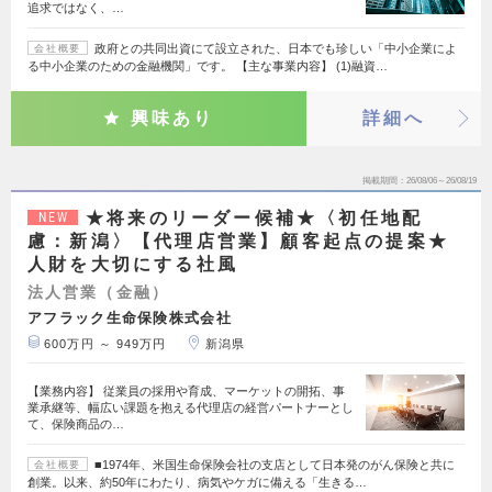
追求ではなく、…
政府との共同出資にて設立された、日本でも珍しい「中小企業によ
会社概要
る中小企業のための金融機関」です。 【主な事業内容】 (1)融資…
興味あり
詳細へ
掲載期間
26/08/06～26/08/19
★将来のリーダー候補★〈初任地配
NEW
慮：新潟〉【代理店営業】顧客起点の提案★
人財を大切にする社風
法人営業（金融）
アフラック生命保険株式会社
600万円 ～ 949万円
新潟県
【業務内容】 従業員の採用や育成、マーケットの開拓、事
業承継等、幅広い課題を抱える代理店の経営パートナーとし
て、保険商品の…
■1974年、米国生命保険会社の支店として日本発のがん保険と共に
会社概要
創業。以来、約50年にわたり、病気やケガに備える「生きる…