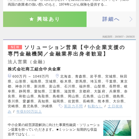
両国の創業者の強い想いのもと、1974年にがん保険を提供する…
興味あり
詳細へ
掲載期間
26/08/07～26/08/20
ソリューション営業【中小企業支援の
NEW
専門金融機関／金融業界出身者歓迎】
法人営業（金融）
株式会社商工組合中央金庫
600万円 ～ 1049万円
北海道、青森県、岩手県、宮城県、秋田
県、山形県、福島県、茨城県、栃木県、群馬県、埼玉県、千葉県、東京
都、神奈川県、新潟県、富山県、石川県、福井県、山梨県、長野県、岐
阜県、静岡県、愛知県、三重県、滋賀県、京都府、大阪府、兵庫県、奈
良県、和歌山県、鳥取県、島根県、岡山県、広島県、山口県、徳島県、
香川県、愛媛県、高知県、福岡県、佐賀県、長崎県、熊本県、大分県、
宮崎県、鹿児島県、沖縄県
英語力不問
転勤なし
土日祝休
み
年収600万以上
中小企業の経営課題解決に向けた事業性融資・ソリューショ
ン提案を担っていただきます。 ■ミッション 短期的な収益
追求ではなく、…