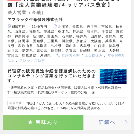
慮【法人営業経験者/キャリアパス豊富】
法人営業（金融）
アフラック生命保険株式会社
650万円 ～ 1149万円
北海道、青森県、岩手県、宮城県、秋田
県、山形県、福島県、茨城県、栃木県、群馬県、埼玉県、千葉県、東京
都、神奈川県、新潟県、富山県、石川県、福井県、山梨県、長野県、岐
阜県、静岡県、愛知県、三重県、滋賀県、京都府、大阪府、兵庫県、奈
良県、和歌山県、鳥取県、島根県、岡山県、広島県、山口県、徳島県、
香川県、愛媛県、高知県、福岡県、佐賀県、長崎県、熊本県、大分県、
宮崎県、鹿児島県、沖縄県
英語力不問
土日祝休み
年収600万
以上
フレックス勤務
代理店の販売促進や経営課題解決のための
コンサルティング営業を行っていただきま
す。
・販売戦略の立案 ・商品勉強会や各種研修、販売方法指導 ・代理店の課題分
析・解決策の提案 ・同業他社やマーケット動向の分析 ・保…
同社は「がんに苦しむ人々を経済的苦難から救いたい」という日米
会社概要
両国の創業者の強い想いのもと、1974年にがん保険を提供する…
興味あり
詳細へ