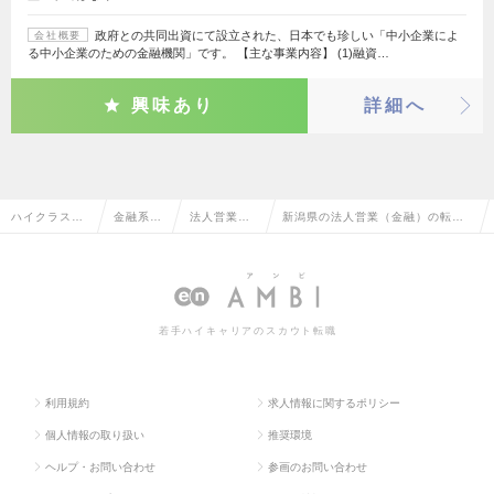
政府との共同出資にて設立された、日本でも珍しい「中小企業によ
会社概要
る中小企業のための金融機関」です。 【主な事業内容】 (1)融資…
興味あり
詳細へ
ハイクラス求
金融系専
法人営業
新潟県の法人営業（金融）の転
人TOP
門職
（金融）
職・求人情報一覧
若手ハイキャリアのスカウト転職
利用規約
求人情報に関するポリシー
個人情報の取り扱い
推奨環境
ヘルプ・お問い合わせ
参画のお問い合わせ