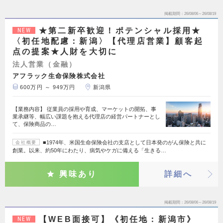
掲載期間
26/08/06～26/08/19
★第二新卒歓迎！ポテンシャル採用★
NEW
〈初任地配慮：新潟〉【代理店営業】顧客起
点の提案★人財を大切に
法人営業（金融）
アフラック生命保険株式会社
600万円 ～ 949万円
新潟県
【業務内容】 従業員の採用や育成、マーケットの開拓、事
業承継等、幅広い課題を抱える代理店の経営パートナーとし
て、保険商品の…
■1974年、米国生命保険会社の支店として日本発のがん保険と共に
会社概要
創業。以来、約50年にわたり、病気やケガに備える「生きる…
興味あり
詳細へ
掲載期間
26/08/06～26/08/19
【WEB面接可】《初任地：新潟市》
NEW