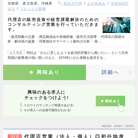
宮崎県、鹿児島県、沖縄県
英語力不問
土日祝休み
年収600万
以上
フレックス勤務
代理店の販売促進や経営課題解決のための
コンサルティング営業を行っていただきま
す。
・販売戦略の立案 ・商品勉強会や各種研修、販売方法指導 ・代理店の課題分
析・解決策の提案 ・同業他社やマーケット動向の分析 ・保…
同社は「がんに苦しむ人々を経済的苦難から救いたい」という日米
会社概要
両国の創業者の強い想いのもと、1974年にがん保険を提供する…
興味あり
詳細へ
興味のある求人に
チェックをつけよう!
興味あり
スカウトのマッチング精度があがる!
その求人への合格可能性がわかる!
掲載期間
26/08/07～26/08/20
代理店営業（法人・個人）◎初任地考
NEW