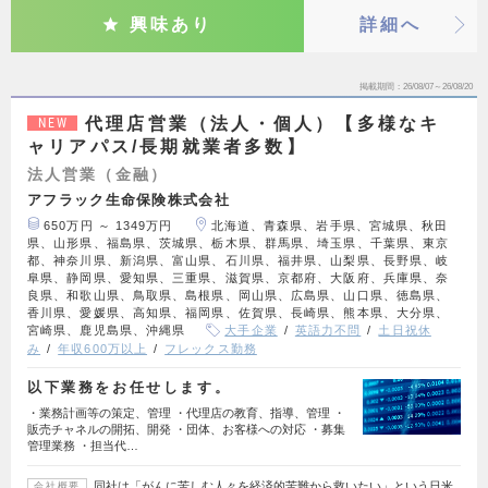
興味あり
詳細へ
掲載期間
26/08/07～26/08/20
代理店営業（法人・個人）【多様なキ
NEW
ャリアパス/長期就業者多数】
法人営業（金融）
アフラック生命保険株式会社
650万円 ～ 1349万円
北海道、青森県、岩手県、宮城県、秋田
県、山形県、福島県、茨城県、栃木県、群馬県、埼玉県、千葉県、東京
都、神奈川県、新潟県、富山県、石川県、福井県、山梨県、長野県、岐
阜県、静岡県、愛知県、三重県、滋賀県、京都府、大阪府、兵庫県、奈
良県、和歌山県、鳥取県、島根県、岡山県、広島県、山口県、徳島県、
香川県、愛媛県、高知県、福岡県、佐賀県、長崎県、熊本県、大分県、
宮崎県、鹿児島県、沖縄県
大手企業
英語力不問
土日祝休
み
年収600万以上
フレックス勤務
以下業務をお任せします。
・業務計画等の策定、管理 ・代理店の教育、指導、管理 ・
販売チャネルの開拓、開発 ・団体、お客様への対応 ・募集
管理業務 ・担当代…
同社は「がんに苦しむ人々を経済的苦難から救いたい」という日米
会社概要