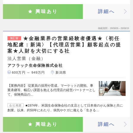
興味あり
詳細へ
掲載期間
26/08/06～26/08/19
★金融業界の営業経験者優遇★〈初任
NEW
地配慮：新潟〉【代理店営業】顧客起点の提
案★人財を大切にする社
法人営業（金融）
アフラック生命保険株式会社
600万円 ～ 949万円
新潟県
【業務内容】 従業員の採用や育成、マーケットの開拓、事
業承継等、幅広い課題を抱える代理店の経営パートナーとし
て、保険商品の…
■1974年、米国生命保険会社の支店として日本発のがん保険と共に
会社概要
創業。以来、約50年にわたり、病気やケガに備える「生きる…
興味あり
詳細へ