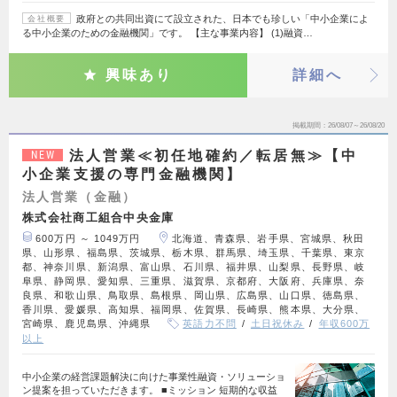
政府との共同出資にて設立された、日本でも珍しい「中小企業によ
会社概要
る中小企業のための金融機関」です。 【主な事業内容】 (1)融資…
興味あり
詳細へ
掲載期間
26/08/07～26/08/20
法人営業≪初任地確約／転居無≫【中
NEW
小企業支援の専門金融機関】
法人営業（金融）
株式会社商工組合中央金庫
600万円 ～ 1049万円
北海道、青森県、岩手県、宮城県、秋田
県、山形県、福島県、茨城県、栃木県、群馬県、埼玉県、千葉県、東京
都、神奈川県、新潟県、富山県、石川県、福井県、山梨県、長野県、岐
阜県、静岡県、愛知県、三重県、滋賀県、京都府、大阪府、兵庫県、奈
良県、和歌山県、鳥取県、島根県、岡山県、広島県、山口県、徳島県、
香川県、愛媛県、高知県、福岡県、佐賀県、長崎県、熊本県、大分県、
宮崎県、鹿児島県、沖縄県
英語力不問
土日祝休み
年収600万
以上
中小企業の経営課題解決に向けた事業性融資・ソリューショ
ン提案を担っていただきます。 ■ミッション 短期的な収益