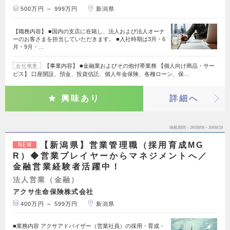
500万円 ～ 999万円
新潟県
【職務内容】 ■国内の支店に在籍し、法人および法人オーナ
ーのお客さまを担当していただきます。 ■入社時期は3月・6
月・9月・…
【事業内容】 ■金融業およびその他付帯業務 【個人向け商品・サー
会社概要
ビス】 口座開設、預金、投資信託、個人年金保険、各種ローン、保…
興味あり
詳細へ
掲載期間
26/08/06～26/08/19
【新潟県】営業管理職（採用育成MG
NEW
R）◆営業プレイヤーからマネジメントへ／
金融営業経験者活躍中！
法人営業（金融）
アクサ生命保険株式会社
400万円 ～ 599万円
新潟県
■業務内容 アクサアドバイザー（営業社員）の採用・育成・