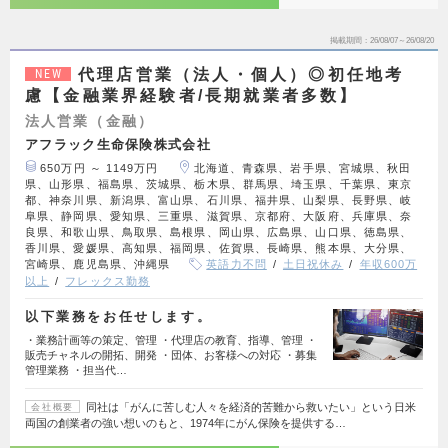
掲載期間
26/08/07～26/08/20
代理店営業（法人・個人）◎初任地考
NEW
慮【金融業界経験者/長期就業者多数】
法人営業（金融）
アフラック生命保険株式会社
650万円 ～ 1149万円
北海道、青森県、岩手県、宮城県、秋田
県、山形県、福島県、茨城県、栃木県、群馬県、埼玉県、千葉県、東京
都、神奈川県、新潟県、富山県、石川県、福井県、山梨県、長野県、岐
阜県、静岡県、愛知県、三重県、滋賀県、京都府、大阪府、兵庫県、奈
良県、和歌山県、鳥取県、島根県、岡山県、広島県、山口県、徳島県、
香川県、愛媛県、高知県、福岡県、佐賀県、長崎県、熊本県、大分県、
宮崎県、鹿児島県、沖縄県
英語力不問
土日祝休み
年収600万
以上
フレックス勤務
以下業務をお任せします。
・業務計画等の策定、管理 ・代理店の教育、指導、管理 ・
販売チャネルの開拓、開発 ・団体、お客様への対応 ・募集
管理業務 ・担当代…
同社は「がんに苦しむ人々を経済的苦難から救いたい」という日米
会社概要
両国の創業者の強い想いのもと、1974年にがん保険を提供する…