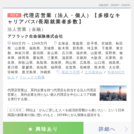
掲載期間
26/08/07～26/08/20
代理店営業（法人・個人）【多様なキ
NEW
ャリアパス/長期就業者多数】
法人営業（金融）
アフラック生命保険株式会社
650万円 ～ 1349万円
北海道、青森県、岩手県、宮城県、秋田
県、山形県、福島県、茨城県、栃木県、群馬県、埼玉県、千葉県、東京
都、神奈川県、新潟県、富山県、石川県、福井県、山梨県、長野県、岐
阜県、静岡県、愛知県、三重県、滋賀県、京都府、大阪府、兵庫県、奈
良県、和歌山県、鳥取県、島根県、岡山県、広島県、山口県、徳島県、
香川県、愛媛県、高知県、福岡県、佐賀県、長崎県、熊本県、大分県、
宮崎県、鹿児島県、沖縄県
英語力不問
土日祝休み
年収600万
以上
フレックス勤務
代理店営業は、系列企業を持つ代理店を担当する法人代理店
営業と、系列企業を持たない個人代理店を中心にエリア戦略
を実行する個…
同社は「がんに苦しむ人々を経済的苦難から救いたい」という日米
会社概要
両国の創業者の強い想いのもと、1974年にがん保険を提供する…
興味あり
詳細へ