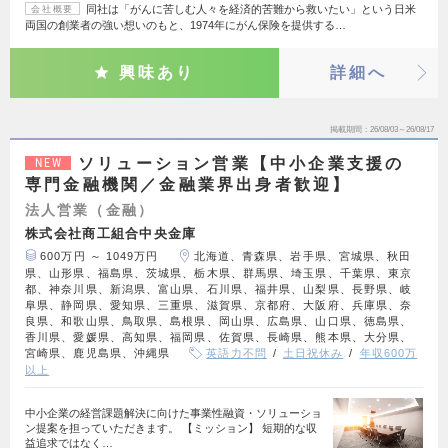
同社は「がんに苦しむ人々を経済的苦難から救いたい」という日米
会社概要
両国の創業者の強い想いのもと、1974年にがん保険を提供する…
興味あり
詳細へ
掲載期間
26/08/03～26/08/17
ソリューション営業【中小企業支援の
NEW
専門金融機関／金融業界出身者歓迎】
法人営業（金融）
株式会社商工組合中央金庫
600万円 ～ 1049万円
北海道、青森県、岩手県、宮城県、秋田
県、山形県、福島県、茨城県、栃木県、群馬県、埼玉県、千葉県、東京
都、神奈川県、新潟県、富山県、石川県、福井県、山梨県、長野県、岐
阜県、静岡県、愛知県、三重県、滋賀県、京都府、大阪府、兵庫県、奈
良県、和歌山県、鳥取県、島根県、岡山県、広島県、山口県、徳島県、
香川県、愛媛県、高知県、福岡県、佐賀県、長崎県、熊本県、大分県、
宮崎県、鹿児島県、沖縄県
英語力不問
土日祝休み
年収600万
以上
中小企業の経営課題解決に向けた事業性融資・ソリューショ
ン提案を担っていただきます。 【ミッション】 短期的な収
益追求ではなく…