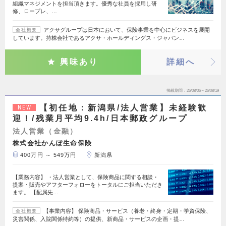
組織マネジメントを担当頂きます。優秀な社員を採用し研
修、ロープレ、…
アクサグループは日本において、保険事業を中心にビジネスを展開
会社概要
しています。持株会社であるアクサ・ホールディングス・ジャパン…
興味あり
詳細へ
掲載期間
26/08/06～26/08/19
【初任地：新潟県/法人営業】未経験歓
NEW
迎！/残業月平均9.4h/日本郵政グループ
法人営業（金融）
株式会社かんぽ生命保険
400万円 ～ 549万円
新潟県
【業務内容】 ・法人営業として、保険商品に関する相談・
提案・販売やアフターフォローをトータルにご担当いただき
ます。 【配属先…
【事業内容】 保険商品・サービス（養老・終身・定期・学資保険、
会社概要
災害関係、入院関係特約等）の提供、新商品・サービスの企画・提…