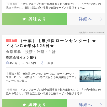
イオングループの総合金融事業を担う銀行として、「小売×金融」の
会社概要
強みを活かし、日常生活に近い場所で金融サービスを提供するリ…
興味あり
詳細へ
掲載期間
26/08/06～26/08/19
（千葉）【無担保ローンセンター】★
NEW
イオンG★年休125日★
金融事務・決済・計理・主計
株式会社イオン銀行
450万円 ～ 749万円
千葉県
【業務内容】 無担保ローンセンターでは、カードローン・
フリーローン・目的別ローン等の受付から融資実行までのオ
ペレーション業…
イオングループの総合金融事業を担う銀行として、「小売×金融」の
会社概要
強みを活かし、日常生活に近い場所で金融サービスを提供するリ…
興味あり
詳細へ