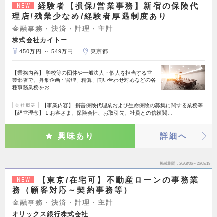
経験者【損保/営業事務】新宿の保険代
NEW
理店/残業少なめ/経験者厚遇制度あり
金融事務・決済・計理・主計
株式会社カイトー
450万円 ～ 549万円
東京都
【業務内容】 学校等の団体や一般法人・個人を担当する営
業部署で、募集企画・管理、精算、問い合わせ対応などの各
種事務業務をお…
【事業内容】 損害保険代理業および生命保険の募集に関する業務等
会社概要
【経営理念】 1.お客さま、保険会社、お取引先、社員との信頼関…
興味あり
詳細へ
掲載期間
26/08/06～26/08/19
【東京/在宅可】不動産ローンの事務業
NEW
務（顧客対応～契約事務等）
金融事務・決済・計理・主計
オリックス銀行株式会社