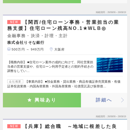
掲載期間
26/08/06～26/08/19
【関西/住宅ローン事務・営業担当の業
NEW
務支援】住宅ローン残高NO.1★WLB◎
金融事務・決済・計理・主計
株式会社りそな銀行
500万円 ～ 949万円
大阪府
【職務内容】 ■住宅ローン案件の成約に向けて、同社営業担
当者の営業支援や、住宅ローン利用予定者との契約手続きの
調整をしてい…
【事業内容】 ■預金業務・貸出業務・商品有価証券売買業務・有価
会社概要
証券投資業務・内国為替業務・外国為替業務・社債受託及び振替債…
興味あり
詳細へ
掲載期間
26/08/06～26/08/19
【兵庫】総合職 ～地域に根差した良
NEW