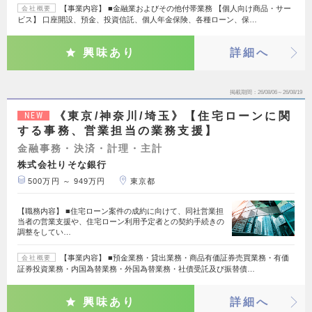
【事業内容】 ■金融業およびその他付帯業務 【個人向け商品・サー
会社概要
ビス】 口座開設、預金、投資信託、個人年金保険、各種ローン、保…
興味あり
詳細へ
掲載期間
26/08/06～26/08/19
《東京/神奈川/埼玉》【住宅ローンに関
NEW
する事務、営業担当の業務支援】
金融事務・決済・計理・主計
株式会社りそな銀行
500万円 ～ 949万円
東京都
【職務内容】 ■住宅ローン案件の成約に向けて、同社営業担
当者の営業支援や、住宅ローン利用予定者との契約手続きの
調整をしてい…
【事業内容】 ■預金業務・貸出業務・商品有価証券売買業務・有価
会社概要
証券投資業務・内国為替業務・外国為替業務・社債受託及び振替債…
興味あり
詳細へ