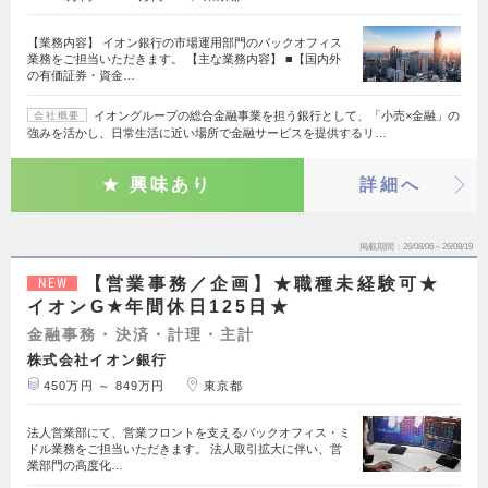
【業務内容】 イオン銀行の市場運用部門のバックオフィス
業務をご担当いただきます。 【主な業務内容】 ■【国内外
の有価証券・資金…
イオングループの総合金融事業を担う銀行として、「小売×金融」の
会社概要
強みを活かし、日常生活に近い場所で金融サービスを提供するリ…
興味あり
詳細へ
掲載期間
26/08/06～26/08/19
【営業事務／企画】★職種未経験可★
NEW
イオンG★年間休日125日★
金融事務・決済・計理・主計
株式会社イオン銀行
450万円 ～ 849万円
東京都
法人営業部にて、営業フロントを支えるバックオフィス・ミ
ドル業務をご担当いただきます。 法人取引拡大に伴い、営
業部門の高度化…