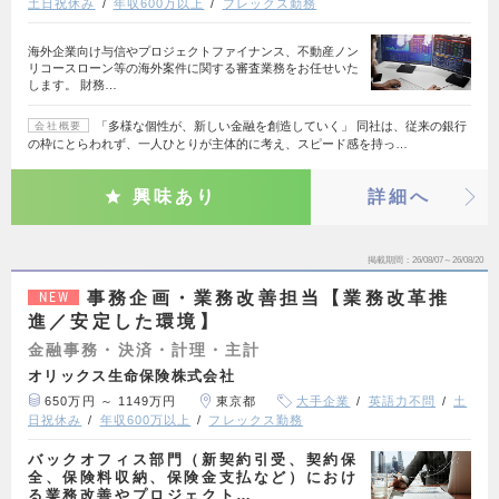
土日祝休み
年収600万以上
フレックス勤務
海外企業向け与信やプロジェクトファイナンス、不動産ノン
リコースローン等の海外案件に関する審査業務をお任せいた
します。 財務…
「多様な個性が、新しい金融を創造していく」 同社は、従来の銀行
会社概要
の枠にとらわれず、一人ひとりが主体的に考え、スピード感を持っ…
興味あり
詳細へ
掲載期間
26/08/07～26/08/20
事務企画・業務改善担当【業務改革推
NEW
進／安定した環境】
金融事務・決済・計理・主計
オリックス生命保険株式会社
650万円 ～ 1149万円
東京都
大手企業
英語力不問
土
日祝休み
年収600万以上
フレックス勤務
バックオフィス部門（新契約引受、契約保
全、保険料収納、保険金支払など）におけ
る業務改善やプロジェクト…