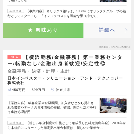
て頂ける方を…
【事業内容】 オリックス銀行は、1998年にオリックスグループの銀
会社概要
行としてスタートし、「インフラコストを可能な限り抑えて、…
興味あり
詳細へ
掲載期間
26/08/06～26/08/19
【横浜勤務/金融事務】第一業務センタ
NEW
ー/転勤なし/金融出身者歓迎/安定性◎
金融事務・決済・計理・主計
日本インベスター・ソリューション・アンド・テクノロジー
株式会社
450万円 ～ 699万円
神奈川県
【業務内容】 顧客企業や金融機関、加入者などから提出さ
れる書類やデータの各種情報の登録、確認、問合せ対応を行
う事務処理部門…
【新しい年金制度の中核として急成長した確定拠出年金】 2001年か
会社概要
ら本格的にスタートした確定拠出年金制度は、新しい企業年金…