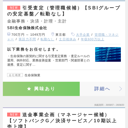
引受査定（管理職候補）【SBIグループ
NEW
の安定基盤／転勤なし】
金融事務・決済・計理・主計
SBI生命保険株式会社
700万円 ～ 1049万円
東京都
大手企業
管理職・マネジ
ャー
英語力不問
転勤なし
土日祝休み
年収600万以上
以下業務をお任せします。
・生命保険の新契約に関する引受査定業務 ・査定ルールの
運用、例外対応、業務改善提案 ・営業部門・関連部署との
連携、査定に関す…
生命保険業
会社概要
興味あり
詳細へ
掲載期間
26/08/07～26/08/20
送金事業企画（マネージャー候補）
NEW
【ソフトバンクG／決済サービス／10期以上
売上増】