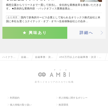
構想立案からリリースまで一貫して担当し、全社的な業務改革を推進いただきま
す。 ■具体的な業務内容 ・バックオフィス業務改善お…
国内で多角的サービス企業として知られるオリックス株式会社と米
会社概要
国に本社を置くユナイテッド・オブ・オマハ生命保険会社との合弁…
興味あり
詳細へ
ハイクラス
金融系
金融事務・決
450万円以上の金融事務・決済・計
求人TOP
専門職
済・計理・主計
理・主計の転職・求人情報一覧
若手ハイキャリアのスカウト転職
利用規約
求人情報に関するポリシー
個人情報の取り扱い
推奨環境