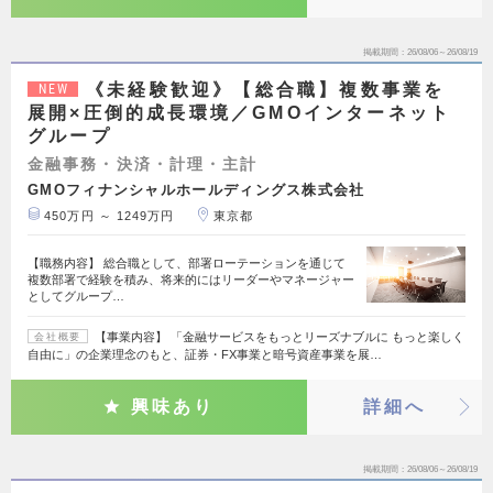
掲載期間
26/08/06～26/08/19
《未経験歓迎》【総合職】複数事業を
NEW
展開×圧倒的成長環境／GMOインターネット
グループ
金融事務・決済・計理・主計
GMOフィナンシャルホールディングス株式会社
450万円 ～ 1249万円
東京都
【職務内容】 総合職として、部署ローテーションを通じて
複数部署で経験を積み、将来的にはリーダーやマネージャー
としてグループ…
【事業内容】 「金融サービスをもっとリーズナブルに もっと楽しく
会社概要
自由に」の企業理念のもと、証券・FX事業と暗号資産事業を展…
興味あり
詳細へ
掲載期間
26/08/06～26/08/19