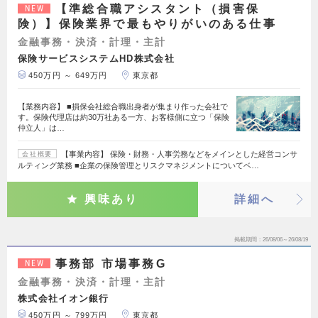
【準総合職アシスタント（損害保
NEW
険）】保険業界で最もやりがいのある仕事
金融事務・決済・計理・主計
保険サービスシステムHD株式会社
450万円 ～ 649万円
東京都
【業務内容】 ■損保会社総合職出身者が集まり作った会社で
す。保険代理店は約30万社ある一方、お客様側に立つ「保険
仲立人」は…
【事業内容】 保険・財務・人事労務などをメインとした経営コンサ
会社概要
ルティング業務 ■企業の保険管理とリスクマネジメントについてベ…
興味あり
詳細へ
掲載期間
26/08/06～26/08/19
事務部 市場事務G
NEW
金融事務・決済・計理・主計
株式会社イオン銀行
450万円 ～ 799万円
東京都