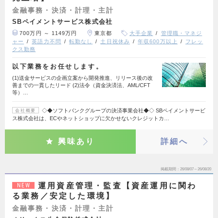
金融事務・決済・計理・主計
SBペイメントサービス株式会社
700万円 ～ 1149万円
東京都
大手企業
管理職・マネジ
ャー
英語力不問
転勤なし
土日祝休み
年収600万以上
フレッ
クス勤務
以下業務をお任せします。
(1)送金サービスの企画立案から開発推進、リリース後の改
善までの一貫したリード (2)法令（資金決済法、AML/CFT
等）…
◇◆ソフトバンクグループの決済事業会社◆◇ SBペイメントサービ
会社概要
ス株式会社は、ECやネットショップに欠かせないクレジットカ…
興味あり
詳細へ
掲載期間
26/08/07～26/08/20
運用資産管理・監査【資産運用に関わ
NEW
る業務／安定した環境】
金融事務・決済・計理・主計