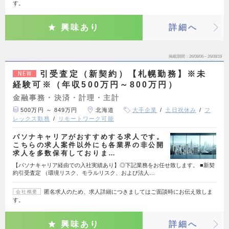
す。
興味あり
詳細へ
掲載期間
26/08/06～26/08/19
引受査定（新契約）【札幌勤務】※未
NEW
経験可※（年収500万円～800万円）
金融事務・決済・計理・主計
500万円 ～ 849万円
北海道
大手企業
土日祝休み
フ
レックス勤務
リモートワーク可能
パソナキャリアがおすすめする求人です。
こちらの求人案件以外にも各業界の非公開
求人を多数保有しておりま…
【パソナキャリア経由での入社実績あり】◎下記業務をお任せ致します。 ■新契
約引受査定 （環境リスク、モラルリスク、および法人…
匿名求人のため、求人詳細につきましてはご面談時にお伝え致しま
会社概要
す。
興味あり
詳細へ