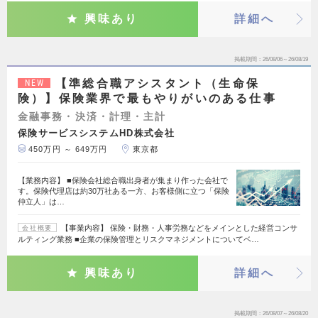
興味あり
詳細へ
掲載期間
26/08/06～26/08/19
【準総合職アシスタント（生命保
NEW
険）】保険業界で最もやりがいのある仕事
金融事務・決済・計理・主計
保険サービスシステムHD株式会社
450万円 ～ 649万円
東京都
【業務内容】 ■保険会社総合職出身者が集まり作った会社で
す。保険代理店は約30万社ある一方、お客様側に立つ「保険
仲立人」は…
【事業内容】 保険・財務・人事労務などをメインとした経営コンサ
会社概要
ルティング業務 ■企業の保険管理とリスクマネジメントについてベ…
興味あり
詳細へ
掲載期間
26/08/07～26/08/20