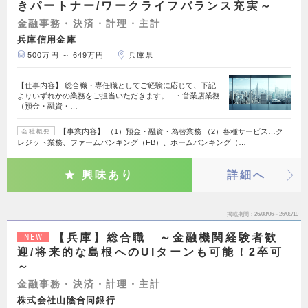
きパートナー/ワークライフバランス充実～
金融事務・決済・計理・主計
兵庫信用金庫
500万円 ～ 649万円
兵庫県
【仕事内容】 総合職・専任職としてご経験に応じて、下記
よりいずれかの業務をご担当いただきます。 ・営業店業務
（預金・融資・…
【事業内容】 （1）預金・融資・為替業務 （2）各種サービス…ク
会社概要
レジット業務、ファームバンキング（FB）、ホームバンキング（…
興味あり
詳細へ
掲載期間
26/08/06～26/08/19
【兵庫】総合職 ～金融機関経験者歓
NEW
迎/将来的な島根へのUIターンも可能！2卒可
～
金融事務・決済・計理・主計
株式会社山陰合同銀行