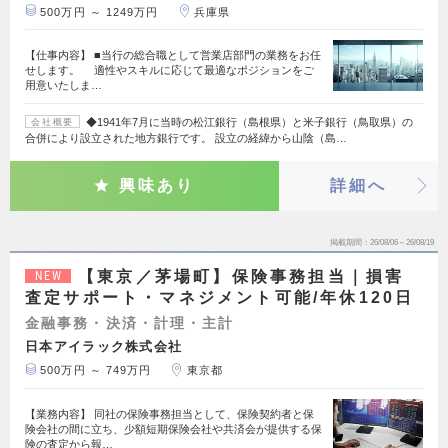
500万円 ～ 1249万円
兵庫県
【仕事内容】 ■当行の総合職として営業店部門の業務をお任
せします。 適性やスキルに応じて最適なポジションをご
用意いたしま…
◆1941年7月に当時の松江銀行（島根県）と米子銀行（鳥取県）の
会社概要
合併により設立された地方銀行です。 設立の経緯から山陰（島…
興味あり
詳細へ
掲載期間
26/08/06～26/08/19
【東京／茅場町】保険事務担当｜損害
NEW
査定サポート・マネジメント可能/年休120日
金融事務・決済・計理・主計
日本アイラック株式会社
500万円 ～ 749万円
東京都
【業務内容】 同社の保険事務担当として、保険契約者と保
険会社の間に立ち、少額短期保険会社や共済会が提供する保
険の査定から報…