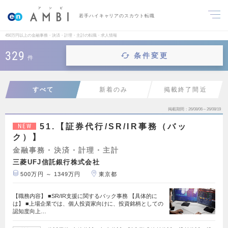
若手ハイキャリアのスカウト転職
450万円以上の金融事務・決済・計理・主計の転職・求人情報
329
条件変更
件
すべて
新着のみ
掲載終了間近
掲載期間
26/08/06～26/08/19
51.【証券代行/SR/IR事務（バッ
NEW
ク）】
金融事務・決済・計理・主計
三菱UFJ信託銀行株式会社
500万円 ～ 1349万円
東京都
【職務内容】 ■SR/IR支援に関するバック事務 【具体的に
は】 ■上場企業では、個人投資家向けに、投資銘柄としての
認知度向上…