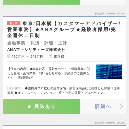
掲載期間
26/08/06～26/08/19
東京/日本橋【カスタマーアドバイザー/
NEW
営業事務】★ANAグループ★経験者採用/完
全週休二日制
金融事務・決済・計理・主計
ANAファシリティーズ株式会社
450万円 ～ 549万円
東京都
【仕事の内容】 ■顧客対応・営業サポート ・保険募集に関
わる受電・架電業務（問い合わせ対応、手続きのご案内な
ど） ・個別保険相…
◆国内外２０数社の生命保険・損害保険会社と提携した保険代理店
会社概要
事業 ◆オフィスビル、マンション、寮・社宅の賃貸・プロパティマ…
興味あり
詳細へ
掲載期間
26/08/06～26/08/19