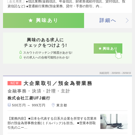
●信託業務(金銭信託、年金信託、財産形成給付信託、貸付信託、投
会社概要
資信託など) ●普通銀行業務(預金業務、貸付・手形の割引、内…
興味あり
詳細へ
興味のある求人に
チェックをつけよう!
興味あり
スカウトのマッチング精度があがる!
その求人への合格可能性がわかる!
掲載期間
26/08/06～26/08/19
大企業取引／預金為替業務
NEW
金融事務・決済・計理・主計
株式会社三菱UFJ銀行
500万円 ～ 999万円
東京都
【業務内容】 ■日本を代表する日系大企業を所管する営業本
部の預金為替事務全般(ミドルバック)を担当。 ■営業本部取
引先のニー…