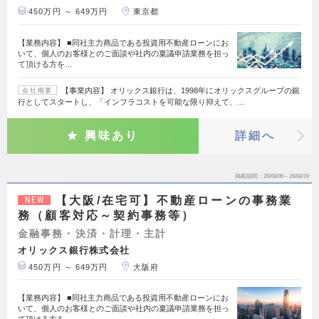
450万円 ～ 649万円
東京都
【業務内容】 ■同社主力商品である投資用不動産ローンにお
いて、個人のお客様とのご面談や社内の稟議申請業務を担っ
て頂ける方を…
【事業内容】 オリックス銀行は、1998年にオリックスグループの銀
会社概要
行としてスタートし、「インフラコストを可能な限り抑えて、…
興味あり
詳細へ
掲載期間
26/08/06～26/08/19
【大阪/在宅可】不動産ローンの事務業
NEW
務（顧客対応～契約事務等）
金融事務・決済・計理・主計
オリックス銀行株式会社
450万円 ～ 649万円
大阪府
【業務内容】 ■同社主力商品である投資用不動産ローンにお
いて、個人のお客様とのご面談や社内の稟議申請業務を担っ