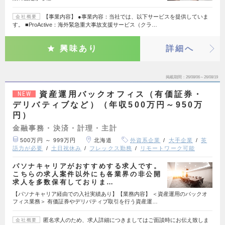
【事業内容】 ●事業内容：当社では、以下サービスを提供していま
会社概要
す。 ■ProActive：海外緊急重大事故支援サービス（クラ…
興味あり
詳細へ
掲載期間
26/08/06～26/08/19
資産運用バックオフィス（有価証券・
NEW
デリバティブなど）（年収500万円～950万
円）
金融事務・決済・計理・主計
500万円 ～ 999万円
北海道
外資系企業
大手企業
英
語力が必要
土日祝休み
フレックス勤務
リモートワーク可能
パソナキャリアがおすすめする求人です。
こちらの求人案件以外にも各業界の非公開
求人を多数保有しておりま…
【パソナキャリア経由での入社実績あり】【業務内容】 ＜資産運用のバックオ
フィス業務＞ 有価証券やデリバティブ取引を行う資産運…
匿名求人のため、求人詳細につきましてはご面談時にお伝え致しま
会社概要