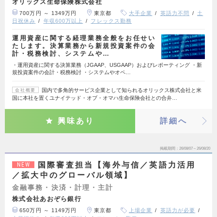
オリックス生命保険株式会社
700万円 ～ 1349万円
東京都
大手企業
英語力不問
土
日祝休み
年収600万以上
フレックス勤務
運用資産に関する経理業務全般をお任せい
たします。決算業務から新規投資案件の会
計・税務検討、システムや…
・運用資産に関する決算業務（JGAAP、USGAAP）およびレポーティング ・新
規投資案件の会計・税務検討 ・システムやオペ…
国内で多角的サービス企業として知られるオリックス株式会社と米
会社概要
国に本社を置くユナイテッド・オブ・オマハ生命保険会社との合弁…
興味あり
詳細へ
掲載期間
26/08/07～26/08/20
国際審査担当【海外与信／英語力活用
NEW
／拡大中のグローバル領域】
金融事務・決済・計理・主計
株式会社あおぞら銀行
650万円 ～ 1149万円
東京都
上場企業
英語力が必要