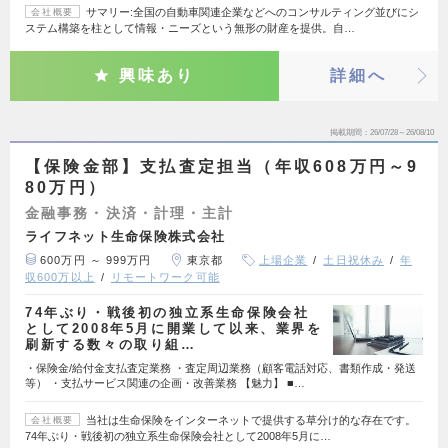
サマリー:全国の自動車関連企業などへのコンサルティング並びにシ
会社概要
ステム構築を柱として情報・ニーズという無形の財産を提供。自…
興味あり
詳細へ
掲載期間
26/07/28～26/08/10
【保険金部】支払査定担当（年収608万円～9
80万円）
金融事務・決済・計理・主計
ライフネット生命保険株式会社
600万円 ～ 999万円
東京都
上場企業
土日祝休み
年
収600万以上
リモートワーク可能
74年ぶり・戦後初の独立系生命保険会社
として2008年5月に開業して以来、業界を
刷新する数々の取り組…
・保険金/給付金支払査定業務 ・査定周辺業務（顧客電話対応、書類作成・発送
等） ・支払サービス関連の企画・改善業務 【魅力】 ■…
当社は生命保険をインターネットで提供する草分け的な存在です。
会社概要
74年ぶり・戦後初の独立系生命保険会社として2008年5月に…