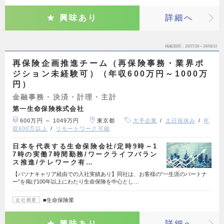
興味あり
詳細へ
掲載期間
26/07/28～26/08/10
再保険企画推進チーム（再保険事務・業界ポ
ジション未経験可）（年収600万円～1000万
円）
金融事務・決済・計理・主計
第一生命保険株式会社
600万円 ～ 1049万円
東京都
大手企業
土日祝休み
年
収600万以上
リモートワーク可能
日本を代表する生命保険会社/定時9時～1
7時の実働7時間勤務/ワークライフバラン
ス推進/テレワーク有…
【パソナキャリア経由での入社実績あり】同社は、お客様の“一生涯のパートナ
ー”を掲げ100年以上にわたり生命保険を中心とし…
■生命保険業
会社概要
興味あり
詳細へ