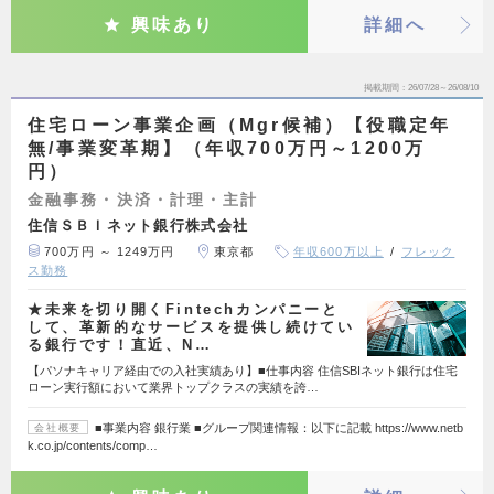
興味あり
詳細へ
掲載期間
26/07/28～26/08/10
住宅ローン事業企画（Mgr候補）【役職定年
無/事業変革期】（年収700万円～1200万
円）
金融事務・決済・計理・主計
住信ＳＢＩネット銀行株式会社
700万円 ～ 1249万円
東京都
年収600万以上
フレック
ス勤務
★未来を切り開くFintechカンパニーと
して、革新的なサービスを提供し続けてい
る銀行です！直近、N…
【パソナキャリア経由での入社実績あり】■仕事内容 住信SBIネット銀行は住宅
ローン実行額において業界トップクラスの実績を誇…
■事業内容 銀行業 ■グループ関連情報：以下に記載 https://www.netb
会社概要
k.co.jp/contents/comp…