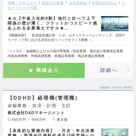
理職・マネジャー
英語力が必要
土日祝休み
年収600万以上
リ
モートワーク可能
★☆【中途入社約8割】他行と比べて上下
関係の壁が薄く、フラットかつスピード感
あふれる企業風土です☆★…
【職務内容】 ・投資資有価証券、レポ、セキュリティーレンディング、店頭デ
リバティブ等における決済を担うバックオフィス業務（…
金融業およびその他付帯業務（預金業務、貸出及び債務保証業務、
会社概要
内国為替業務、外国為替業務、有価証券業務、商品有価証券業務、…
興味あり
詳細へ
掲載期間
26/07/28～26/08/10
【DDHD】経理職(管理職)
金融事務・決済・計理・主計
株式会社D&Dマネージメント
650万円 ～ 899万円
東京都
【具体的な業務内容】 ・月次・年次決算
業務 ・管理会計資料作成及び経営陣への