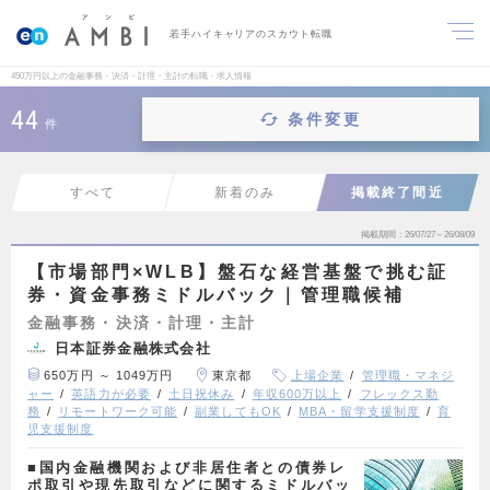
若手ハイキャリアのスカウト転職
450万円以上の金融事務・決済・計理・主計の転職・求人情報
44
条件変更
件
すべて
新着のみ
掲載終了間近
掲載期間
26/07/27～26/08/09
【市場部門×WLB】盤石な経営基盤で挑む証
券・資金事務ミドルバック｜管理職候補
金融事務・決済・計理・主計
日本証券金融株式会社
650万円 ～ 1049万円
東京都
上場企業
管理職・マネジ
ャー
英語力が必要
土日祝休み
年収600万以上
フレックス勤
務
リモートワーク可能
副業してもOK
MBA・留学支援制度
育
児支援制度
■国内金融機関および非居住者との債券レ
ポ取引や現先取引などに関するミドルバッ