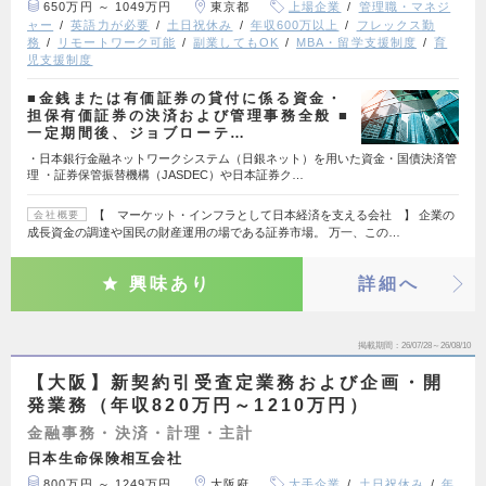
650万円 ～ 1049万円
東京都
上場企業
管理職・マネジ
ャー
英語力が必要
土日祝休み
年収600万以上
フレックス勤
務
リモートワーク可能
副業してもOK
MBA・留学支援制度
育
児支援制度
■金銭または有価証券の貸付に係る資金・
担保有価証券の決済および管理事務全般 ■
一定期間後、ジョブローテ…
・日本銀行金融ネットワークシステム（日銀ネット）を用いた資金・国債決済管
理 ・証券保管振替機構（JASDEC）や日本証券ク…
【 マーケット・インフラとして日本経済を支える会社 】 企業の
会社概要
成長資金の調達や国民の財産運用の場である証券市場。 万一、この…
興味あり
詳細へ
掲載期間
26/07/28～26/08/10
【大阪】新契約引受査定業務および企画・開
発業務（年収820万円～1210万円）
金融事務・決済・計理・主計
日本生命保険相互会社
800万円 ～ 1249万円
大阪府
大手企業
土日祝休み
年