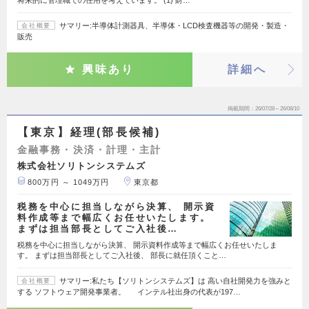
サマリー:半導体計測器具、半導体・LCD検査機器等の開発・製造・
会社概要
販売
興味あり
詳細へ
掲載期間
26/07/28～26/08/10
【東京】経理(部長候補)
金融事務・決済・計理・主計
株式会社ソリトンシステムズ
800万円 ～ 1049万円
東京都
税務を中心に担当しながら決算、 開示資
料作成等まで幅広くお任せいたします。
まずは担当部長としてご入社後…
税務を中心に担当しながら決算、 開示資料作成等まで幅広くお任せいたしま
す。 まずは担当部長としてご入社後、 部長に就任頂くこと…
サマリー:私たち【ソリトンシステムズ】は 高い自社開発力を強みと
会社概要
する ソフトウェア開発事業者。 インテル社出身の代表が197…