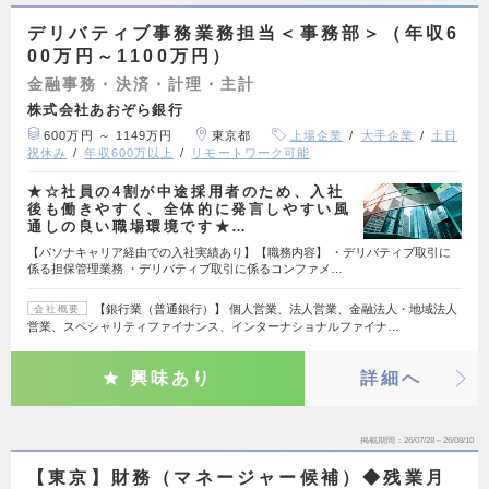
デリバティブ事務業務担当＜事務部＞（年収6
00万円～1100万円）
金融事務・決済・計理・主計
株式会社あおぞら銀行
600万円 ～ 1149万円
東京都
上場企業
大手企業
土日
祝休み
年収600万以上
リモートワーク可能
★☆社員の4割が中途採用者のため、入社
後も働きやすく、全体的に発言しやすい風
通しの良い職場環境です★…
【パソナキャリア経由での入社実績あり】【職務内容】 ・デリバティブ取引に
係る担保管理業務 ・デリバティブ取引に係るコンファメ…
【銀行業（普通銀行）】 個人営業、法人営業、金融法人・地域法人
会社概要
営業、スペシャリティファイナンス、インターナショナルファイナ…
興味あり
詳細へ
掲載期間
26/07/28～26/08/10
【東京】財務（マネージャー候補）◆残業月