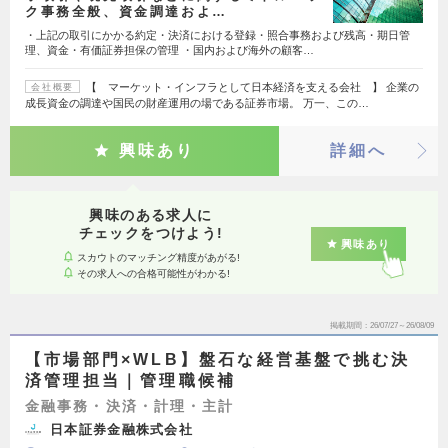
ク事務全般、資金調達およ…
・上記の取引にかかる約定・決済における登録・照合事務および残高・期日管
理、資金・有価証券担保の管理 ・国内および海外の顧客…
【 マーケット・インフラとして日本経済を支える会社 】 企業の
会社概要
成長資金の調達や国民の財産運用の場である証券市場。 万一、この…
興味あり
詳細へ
興味のある求人に
チェックをつけよう!
興味あり
スカウトのマッチング精度があがる!
その求人への合格可能性がわかる!
掲載期間
26/07/27～26/08/09
【市場部門×WLB】盤石な経営基盤で挑む決
済管理担当｜管理職候補
金融事務・決済・計理・主計
日本証券金融株式会社