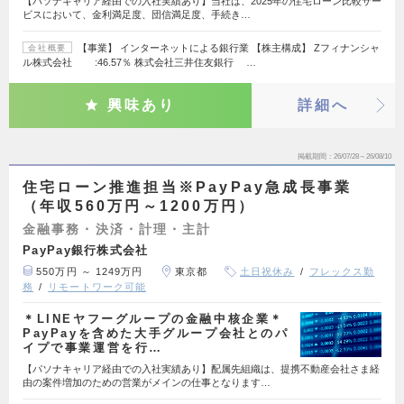
【パソナキャリア経由での入社実績あり】当社は、2025年の住宅ローン比較サー
ビスにおいて、金利満足度、団信満足度、手続き…
【事業】 インターネットによる銀行業 【株主構成】 Zフィナンシャ
会社概要
ル株式会社 :46.57％ 株式会社三井住友銀行 …
興味あり
詳細へ
掲載期間
26/07/28～26/08/10
住宅ローン推進担当※PayPay急成長事業
（年収560万円～1200万円）
金融事務・決済・計理・主計
PayPay銀行株式会社
550万円 ～ 1249万円
東京都
土日祝休み
フレックス勤
務
リモートワーク可能
＊LINEヤフーグループの金融中核企業＊
PayPayを含めた大手グループ会社とのパ
イプで事業運営を行…
【パソナキャリア経由での入社実績あり】配属先組織は、提携不動産会社さま経
由の案件増加のための営業がメインの仕事となります…