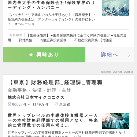
国内最大手の生命保険会社/保険業界のリ
ーディング・カンパニー
【パソナキャリア経由での入社実績あり】【職務概要】 ・
新契約の引受査定（アンダーライティング）の分野におい
て、オペレーショ…
【生命保険業】 ●生命保険業免許に基づく保険の引受け ●資産の運
会社概要
用 ・貸付業務 ・有価証券投資業務 ・不動産投資業務 【付随業…
興味あり
詳細へ
掲載期間
26/07/28～26/08/10
【東京】財務経理部_経理課_管理職
金融事務・決済・計理・主計
株式会社日本マイクロニクス
800万円 ～ 1149万円
東京都
世界トップレベルの半導体検査機器メーカ
ーの本社財務経理部での採用となり、将来
的に管理職での任用を考え…
世界トップレベルの半導体検査機器メーカーの本社財務経理部での採用となり、
将来的に管理職での任用を考えています。 (1) 財…