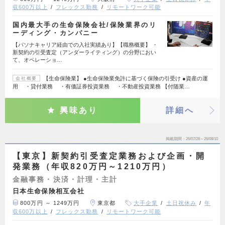
収600万以上
フレックス勤務
リモートワーク可能
国内最大手の生命保険会社/保険業界のリ
ーディング・カンパニー
【パソナキャリア経由での入社実績あり】【職務概要】 ・
新契約の引受査定（アンダーライティング）の分野におい
て、オペレーショ…
【生命保険業】 ●生命保険業免許に基づく保険の引受け ●資産の運
会社概要
用 ・貸付業務 ・有価証券投資業務 ・不動産投資業務 【付随業…
興味あり
詳細へ
掲載期間
26/07/28～26/08/10
【東京】新契約引受査定業務および企画・開
発業務（年収820万円～1210万円）
金融事務・決済・計理・主計
日本生命保険相互会社
800万円 ～ 1249万円
東京都
大手企業
土日祝休み
年
収600万以上
フレックス勤務
リモートワーク可能