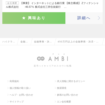
【事業】 インターネットによる銀行業 【株主構成】 Zフィナンシャ
会社概要
ル株式会社 :46.57％ 株式会社三井住友銀行 …
興味あり
詳細へ
ハイクラス
金融系
金融事務・決
450万円以上の金融事務・決済・計
求人TOP
専門職
済・計理・主計
理・主計の転職・求人情報一覧
若手ハイキャリアのスカウト転職
利用規約
求人情報に関するポリシー
個人情報の取り扱い
推奨環境
ヘルプ・お問い合わせ
参画のお問い合わせ
サイトマップ
エン会社概要