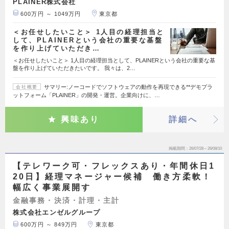
PLAINER株式会社
600万円 ～ 1049万円
東京都
＜お任せしたいこと＞ 1人目の経理担当と
して、PLAINERという会社の重要な基盤
を作り上げていただき…
＜お任せしたいこと＞ 1人目の経理担当として、PLAINERという会社の重要な基
盤を作り上げていただきたいです。 我々は、2…
サマリー:ノーコードでソフトウェアの動作を再現できる**デモプラ
会社概要
ットフォーム「PLAINER」の開発・運営。企業向けに、…
興味あり
詳細へ
掲載期間
26/07/28～26/08/10
【テレワーク可・フレックスあり・年間休日1
20日】経理マネージャー候補 働き方柔軟！
幅広く事業展開す
金融事務・決済・計理・主計
株式会社エンゼルグループ
600万円 ～ 849万円
東京都