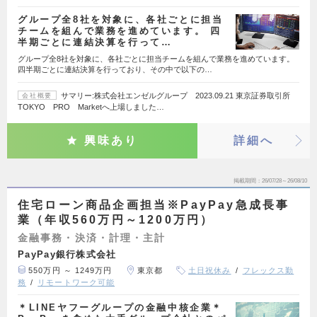
グループ全8社を対象に、各社ごとに担当
チームを組んで業務を進めています。 四
半期ごとに連結決算を行って…
グループ全8社を対象に、各社ごとに担当チームを組んで業務を進めています。
四半期ごとに連結決算を行っており、その中で以下の…
サマリー:株式会社エンゼルグループ 2023.09.21 東京証券取引所
会社概要
TOKYO PRO Marketへ上場しました…
興味あり
詳細へ
掲載期間
26/07/28～26/08/10
住宅ローン商品企画担当※PayPay急成長事
業（年収560万円～1200万円）
金融事務・決済・計理・主計
PayPay銀行株式会社
550万円 ～ 1249万円
東京都
土日祝休み
フレックス勤
務
リモートワーク可能
＊LINEヤフーグループの金融中核企業＊