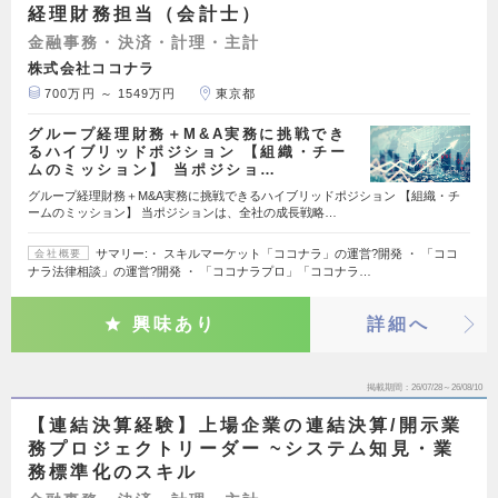
経理財務担当（会計士）
金融事務・決済・計理・主計
株式会社ココナラ
700万円 ～ 1549万円
東京都
グループ経理財務＋M&A実務に挑戦でき
るハイブリッドポジション 【組織・チー
ムのミッション】 当ポジショ…
グループ経理財務＋M&A実務に挑戦できるハイブリッドポジション 【組織・チ
ームのミッション】 当ポジションは、全社の成長戦略…
サマリー:・ スキルマーケット「ココナラ」の運営?開発 ・ 「ココ
会社概要
ナラ法律相談」の運営?開発 ・ 「ココナラプロ」「ココナラ…
興味あり
詳細へ
掲載期間
26/07/28～26/08/10
【連結決算経験】上場企業の連結決算/開示業
務プロジェクトリーダー ~システム知見・業
務標準化のスキル