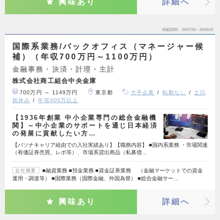
興味あり
詳細へ
掲載期間
26/07/28～26/08/10
国際系業務/バックオフィス（マネージャー候
補）（年収700万円～1100万円）
金融事務・決済・計理・主計
株式会社商工組合中央金庫
700万円 ～ 1149万円
東京都
大手企業
転勤なし
土日
祝休み
年収600万以上
【1936年創業 中小企業専門の総合金融機
関】～中小企業のサポートを通じ日本経済
の発展に貢献したい方…
【パソナキャリア経由での入社実績あり】【職務内容】 ■国内系業務 ・市場関連
（有価証券売買、レポ等）、市場系貸出商品（私募債…
■融資業務 ■預金業務 ■資金証券業務 （金融マーケットでの資金
会社概要
運用・調達等） ■国際業務（国際金融、外国為替） ■総合金融サー…
興味あり
詳細へ