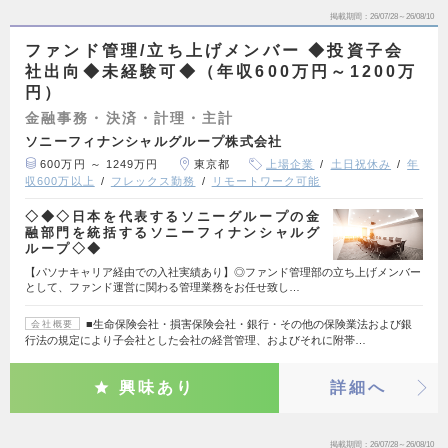
掲載期間
26/07/28～26/08/10
ファンド管理/立ち上げメンバー ◆投資子会
社出向◆未経験可◆（年収600万円～1200万
円）
金融事務・決済・計理・主計
ソニーフィナンシャルグループ株式会社
600万円 ～ 1249万円
東京都
上場企業
土日祝休み
年
収600万以上
フレックス勤務
リモートワーク可能
◇◆◇日本を代表するソニーグループの金
融部門を統括するソニーフィナンシャルグ
ループ◇◆
【パソナキャリア経由での入社実績あり】◎ファンド管理部の立ち上げメンバー
として、ファンド運営に関わる管理業務をお任せ致し…
■生命保険会社・損害保険会社・銀行・その他の保険業法および銀
会社概要
行法の規定により子会社とした会社の経営管理、およびそれに附帯…
興味あり
詳細へ
掲載期間
26/07/28～26/08/10