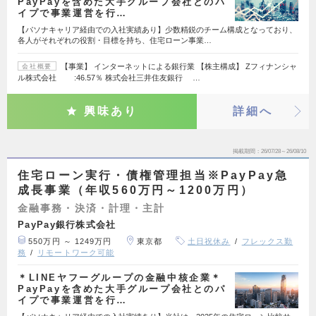
PayPayを含めた大手グループ会社とのパ
イプで事業運営を行…
【パソナキャリア経由での入社実績あり】少数精鋭のチーム構成となっており、
各人がそれぞれの役割・目標を持ち、住宅ローン事業…
【事業】 インターネットによる銀行業 【株主構成】 Zフィナンシャ
会社概要
ル株式会社 :46.57％ 株式会社三井住友銀行 …
興味あり
詳細へ
掲載期間
26/07/28～26/08/10
住宅ローン実行・債権管理担当※PayPay急
成長事業（年収560万円～1200万円）
金融事務・決済・計理・主計
PayPay銀行株式会社
550万円 ～ 1249万円
東京都
土日祝休み
フレックス勤
務
リモートワーク可能
＊LINEヤフーグループの金融中核企業＊
PayPayを含めた大手グループ会社とのパ
イプで事業運営を行…