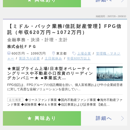
掲載期間
26/07/28～26/08/10
【ミドル・バック業務/信託財産管理】FPG信
託（年収620万円～1072万円）
金融事務・決済・計理・主計
株式会社ＦＰＧ
600万円 ～ 1099万円
東京都
上場企業
管理職・マネジ
ャー
英語力が必要
土日祝休み
年収600万以上
★東証プライム上場/日本型オペレーティ
ングリースや不動産小口投資のリーディン
グカンパニー★ ■事業拡大…
FPG信託は、FPGグループの信託機能を担い、個人富裕層および中小企業経営者
に対して高度な金融ソリューションを提供してい…
◆リースファンド事業 ◆国内不動産ファンド事業 ◆海外不動産ファ
会社概要
ンド事業 ◆保険事業 ◆Ｍ＆Ａ事業 ◆信託事業および証券事業 【拠点…
興味あり
詳細へ