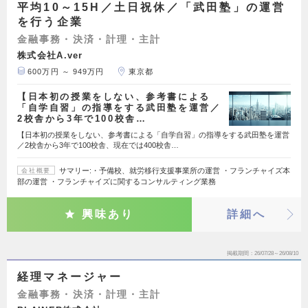
平均10～15H／土日祝休／「武田塾」の運営
を行う企業
金融事務・決済・計理・主計
株式会社A.ver
600万円 ～ 949万円
東京都
【日本初の授業をしない、参考書による
「自学自習」の指導をする武田塾を運営／
2校舎から3年で100校舎…
【日本初の授業をしない、参考書による「自学自習」の指導をする武田塾を運営
／2校舎から3年で100校舎、現在では400校舎…
サマリー:・予備校、就労移行支援事業所の運営 ・フランチャイズ本
会社概要
部の運営 ・フランチャイズに関するコンサルティング業務
興味あり
詳細へ
掲載期間
26/07/28～26/08/10
経理マネージャー
金融事務・決済・計理・主計