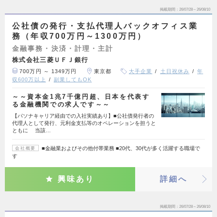
掲載期間
26/07/28～26/08/10
公社債の発行・支払代理人バックオフィス業
務（年収700万円～1300万円）
金融事務・決済・計理・主計
株式会社三菱ＵＦＪ銀行
700万円 ～ 1349万円
東京都
大手企業
土日祝休み
年
収600万以上
副業してもOK
～～資本金1兆7千億円超、日本を代表す
る金融機関での求人です～～
【パソナキャリア経由での入社実績あり】■公社債発行者の
代理人として発行、元利金支払等のオペレーションを担うと
ともに 当該…
■金融業およびその他付帯業務 ■20代、30代が多く活躍する職場で
会社概要
す
興味あり
詳細へ
掲載期間
26/07/28～26/08/10