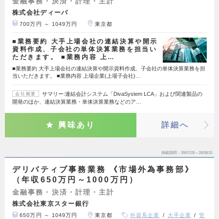
金融事務・決済・計理・主計
株式会社ディーバ
700万円 ～ 1049万円
東京都
■業務要約 大手上場会社の連結決算や開示
資料作成、子会社の単体決算業務を担当い
ただきます。 ■業務内容 上…
■業務要約 大手上場会社の連結決算や開示資料作成、子会社の単体決算業務を担
当いただきます。 ■業務内容 上場企業(上場子会社)…
サマリー:連結会計システム「DivaSystem LCA」および関連製品の
会社概要
開発のほか、連結決算業務・単体決算業務などのア…
興味あり
詳細へ
掲載期間
26/07/28～26/08/10
デリバティブ事務業務 《市場外為事務部》
（年収650万円～1000万円）
金融事務・決済・計理・主計
株式会社東京スター銀行
650万円 ～ 1049万円
東京都
外資系企業
大手企業
管