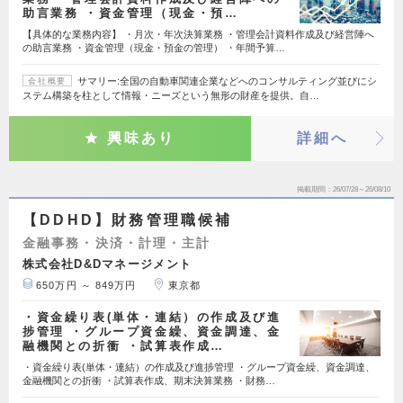
助言業務 ・資金管理（現金・預…
【具体的な業務内容】 ・月次・年次決算業務 ・管理会計資料作成及び経営陣へ
の助言業務 ・資金管理（現金・預金の管理） ・年間予算…
サマリー:全国の自動車関連企業などへのコンサルティング並びにシ
会社概要
ステム構築を柱として情報・ニーズという無形の財産を提供。自…
興味あり
詳細へ
掲載期間
26/07/28～26/08/10
【DDHD】財務管理職候補
金融事務・決済・計理・主計
株式会社D&Dマネージメント
650万円 ～ 849万円
東京都
・資金繰り表(単体・連結）の作成及び進
捗管理 ・グループ資金繰、資金調達、金
融機関との折衝 ・試算表作成…
・資金繰り表(単体・連結）の作成及び進捗管理 ・グループ資金繰、資金調達、
金融機関との折衝 ・試算表作成、期末決算業務 ・財務…