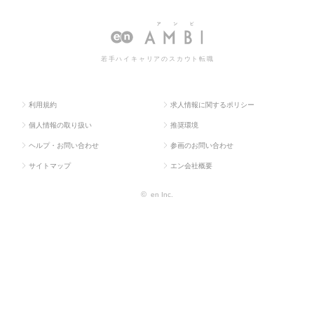
ラス求
系専
P（ファイナンシャル
（ファイナンシャルプランナー）の
人TOP
門職
プランナー）
転職・求人情報一覧
若手ハイキャリアのスカウト転職
利用規約
求人情報に関するポリシー
個人情報の取り扱い
推奨環境
ヘルプ・お問い合わせ
参画のお問い合わせ
サイトマップ
エン会社概要
©
en Inc.