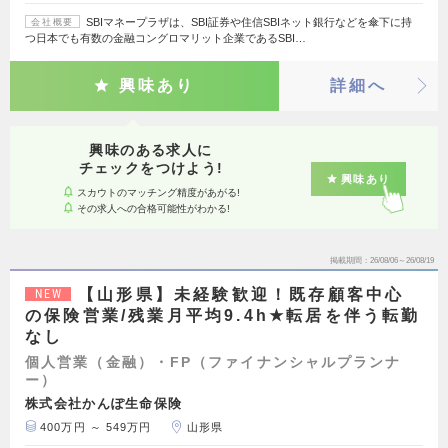
SBIマネープラザは、SBI証券や住信SBIネット銀行などを傘下に持
会社概要
つ日本でも有数の金融コングロマリット企業であるSBI…
興味あり
詳細へ
興味のある求人に
チェックをつけよう!
興味あり
スカウトのマッチング精度があがる!
その求人への合格可能性がわかる!
掲載期間
26/08/06～26/08/19
【山形県】未経験歓迎！既存顧客中心
NEW
の保険営業/残業月平均9.4h★転居を伴う転勤
なし
個人営業（金融）・FP（ファイナンシャルプランナ
ー）
株式会社かんぽ生命保険
400万円 ～ 549万円
山形県