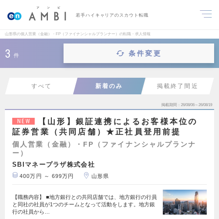
若手ハイキャリアのスカウト転職
山形県の個人営業（金融）・FP（ファイナンシャルプランナー）の転職・求人情報
3
条件変更
件
すべて
新着のみ
掲載終了間近
掲載期間
26/08/06～26/08/19
【山形】銀証連携によるお客様本位の
NEW
証券営業（共同店舗）★正社員登用前提
個人営業（金融）・FP（ファイナンシャルプランナ
ー）
SBIマネープラザ株式会社
400万円 ～ 699万円
山形県
【職務内容】 ■地方銀行との共同店舗では、地方銀行の行員
と同社の社員が1つのチームとなって活動をします。地方銀
行の社員から…