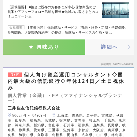
【業務概要】 ■担当は既存のお客さまが中心 保険商品のご
提案やアフターフォロー活動を担当★地域のお客さまとのコ
ミュニケーショ…
【事業内容】 保険商品・サービス（養老・終身・定期・学資保険、
会社概要
災害関係、入院関係特約等）の提供、新商品・サービスの企画・提…
興味あり
詳細へ
掲載期間
26/07/31～26/08/20
個人向け資産運用コンサルタント◇国
NEW
内最大級の信託銀行◇年休124日／土日祝休
み
個人営業（金融）・FP（ファイナンシャルプランナ
ー）
三井住友信託銀行株式会社
500万円 ～ 849万円
北海道、青森県、岩手県、宮城県、秋田
県、山形県、福島県、茨城県、栃木県、群馬県、埼玉県、千葉県、東京
都、神奈川県、新潟県、富山県、石川県、福井県、山梨県、長野県、岐
阜県、静岡県、愛知県、三重県、滋賀県、京都府、大阪府、兵庫県、奈
良県、和歌山県、鳥取県、島根県、岡山県、広島県、山口県、徳島県、