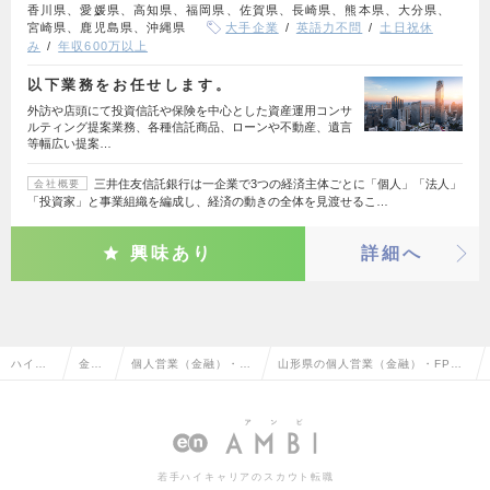
香川県、愛媛県、高知県、福岡県、佐賀県、長崎県、熊本県、大分県、
宮崎県、鹿児島県、沖縄県
大手企業
英語力不問
土日祝休
み
年収600万以上
以下業務をお任せします。
外訪や店頭にて投資信託や保険を中心とした資産運用コンサ
ルティング提案業務、各種信託商品、ローンや不動産、遺言
等幅広い提案…
三井住友信託銀行は一企業で3つの経済主体ごとに「個人」「法人」
会社概要
「投資家」と事業組織を編成し、経済の動きの全体を見渡せるこ…
興味あり
詳細へ
ハイク
金融
個人営業（金融）・F
山形県の個人営業（金融）・FP
ラス求
系専
P（ファイナンシャル
（ファイナンシャルプランナー）
人TOP
門職
プランナー）
の転職・求人情報一覧
若手ハイキャリアのスカウト転職