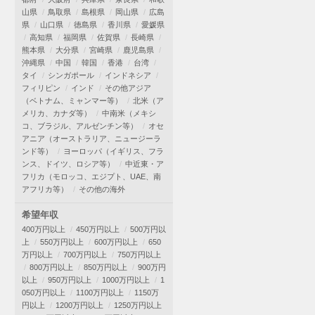
山県
鳥取県
島根県
岡山県
広島
県
山口県
徳島県
香川県
愛媛県
高知県
福岡県
佐賀県
長崎県
熊本県
大分県
宮崎県
鹿児島県
沖縄県
中国
韓国
香港
台湾
タイ
シンガポール
インドネシア
フィリピン
インド
その他アジア
（ベトナム、ミャンマー等）
北米（ア
メリカ、カナダ等）
中南米（メキシ
コ、ブラジル、アルゼンチン等）
オセ
アニア（オーストラリア、ニュージーラ
ンド等）
ヨーロッパ（イギリス、フラ
ンス、ドイツ、ロシア等）
中近東・ア
フリカ（モロッコ、エジプト、UAE、南
アフリカ等）
その他の海外
希望年収
400万円以上
450万円以上
500万円以
上
550万円以上
600万円以上
650
万円以上
700万円以上
750万円以上
800万円以上
850万円以上
900万円
以上
950万円以上
1000万円以上
1
050万円以上
1100万円以上
1150万
円以上
1200万円以上
1250万円以上