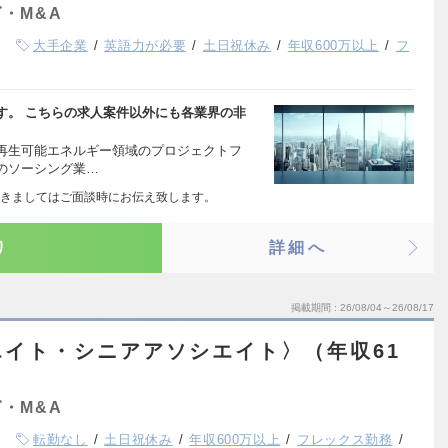
・M&A
大手企業
英語力が必要
土日祝休み
年収600万以上
フ
す。 こちらの求人案件以外にも各業界の非
再生可能エネルギー領域のプロジェクトフ
のソーシング業…
きましてはご面談時にお伝え致します。
り
詳細へ
掲載期間
26/08/04～26/08/17
イト・シニアアソシエイト〉（年収61
・M&A
転勤なし
土日祝休み
年収600万以上
フレックス勤務