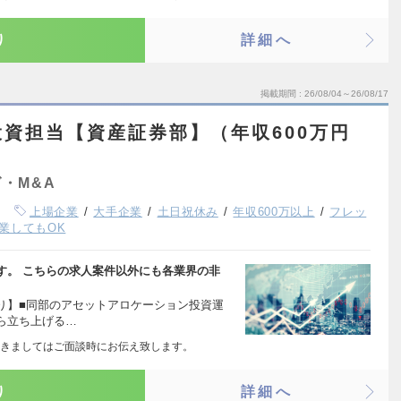
り
詳細へ
掲載期間
26/08/04～26/08/17
資担当【資産証券部】（年収600万円
・M&A
上場企業
大手企業
土日祝休み
年収600万以上
フレッ
業してもOK
す。 こちらの求人案件以外にも各業界の非
り】■同部のアセットアロケーション投資運
ら立ち上げる…
きましてはご面談時にお伝え致します。
り
詳細へ