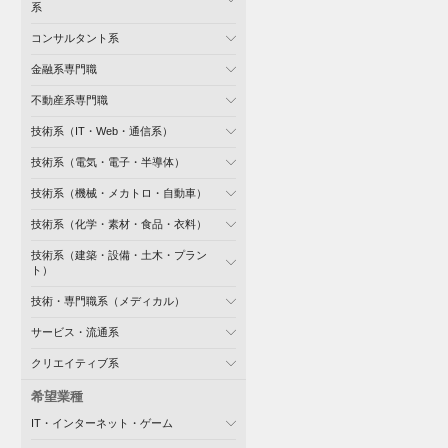
系
コンサルタント系
金融系専門職
不動産系専門職
技術系（IT・Web・通信系）
技術系（電気・電子・半導体）
技術系（機械・メカトロ・自動車）
技術系（化学・素材・食品・衣料）
技術系（建築・設備・土木・プラン
ト）
技術・専門職系（メディカル）
サービス・流通系
クリエイティブ系
希望業種
IT・インターネット・ゲーム