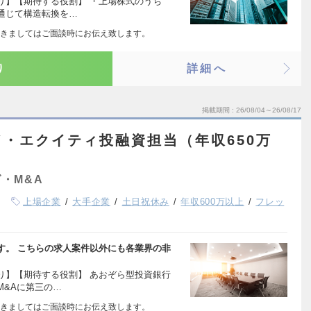
り】【期待する役割】 ・上場株式のうち
通じて構造転換を…
きましてはご面談時にお伝え致します。
り
詳細へ
掲載期間
26/08/04～26/08/17
・エクイティ投融資担当（年収650万
・M&A
上場企業
大手企業
土日祝休み
年収600万以上
フレッ
す。 こちらの求人案件以外にも各業界の非
り】【期待する役割】 あおぞら型投資銀行
M&Aに第三の…
きましてはご面談時にお伝え致します。