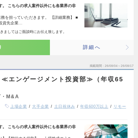
す。 こちらの求人案件以外にも各業界の非
務を担っていただきます。 【詳細業務】 ■
終投資先企業…
きましてはご面談時にお伝え致します。
り
詳細へ
掲載期間
26/08/04～26/08/17
≪エンゲージメント投資部≫（年収65
・M&A
上場企業
大手企業
土日祝休み
年収600万以上
リモー
す。 こちらの求人案件以外にも各業界の非