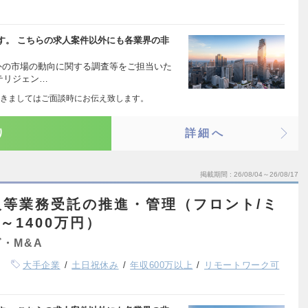
す。 こちらの求人案件以外にも各業界の非
外の市場の動向に関する調査等をご担当いた
ンテリジェン…
きましてはご面談時にお伝え致します。
り
詳細へ
掲載期間
26/08/04～26/08/17
人等業務受託の推進・管理（フロント/ミ
～1400万円）
・M&A
大手企業
土日祝休み
年収600万以上
リモートワーク可