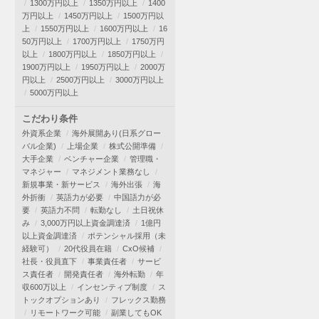
1300万円以上
1350万円以上
1400
万円以上
1450万円以上
1500万円以
上
1550万円以上
1600万円以上
16
50万円以上
1700万円以上
1750万円
以上
1800万円以上
1850万円以上
1900万円以上
1950万円以上
2000万
円以上
2500万円以上
3000万円以上
5000万円以上
こだわり条件
外資系企業
海外展開あり(日系グロー
バル企業)
上場企業
株式公開準備
大手企業
ベンチャー企業
管理職・
マネジャー
マネジメント業務なし
新規事業・新サービス
海外出張
海
外折衝
英語力が必要
中国語力が必
要
英語力不問
転勤なし
土日祝休
み
3,000万円以上資金調達済
1億円
以上資金調達済
ポテンシャル採用（未
経験可）
20代役員在籍
CxO候補
社長・役員直下
事業責任者
サービ
ス責任者
開発責任者
海外転勤
年
収600万以上
インセンティブ制度
ス
トックオプションあり
フレックス勤務
リモートワーク可能
副業してもOK