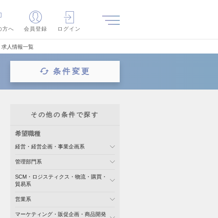
の方へ
会員登録
ログイン
・求人情報一覧
条件変更
その他の条件で探す
希望職種
経営・経営企画・事業企画系
管理部門系
SCM・ロジスティクス・物流・購買・
貿易系
営業系
マーケティング・販促企画・商品開発