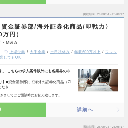
掲載期間
26/08/04～26/08/17
資金証券部/海外証券化商品/即戦力〉
00万円）
・M&A
上場企業
大手企業
土日祝休み
年収600万以上
フレッ
業してもOK
す。 こちらの求人案件以外にも各業界の非
り】■資金証券部にて海外の証券化商品（CL
ただき…
きましてはご面談時にお伝え致します。
り
詳細へ
掲載期間
26/08/04～26/08/17