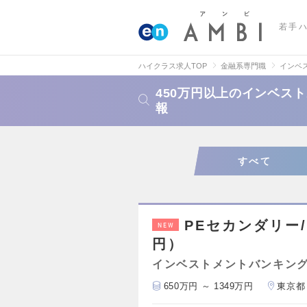
若手
ハイクラス求人TOP
金融系専門職
インベ
450万円以上のインベス
報
すべて
PEセカンダリー/
NEW
円）
インベストメントバンキング
650万円 ～ 1349万円
東京都