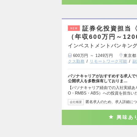
証券化投資担当〈
NEW
（年収600万円～12
インベストメントバンキング
600万円 ～ 1249万円
東京都
クス勤務
リモートワーク可能
副
パソナキャリアがおすすめする求人で
公開求人を多数保有しておりま…
【パソナキャリア経由での入社実績あ
O・RMBS・ABS）への投資を担当い
匿名求人のため、求人詳細につ
会社概要
興味あ