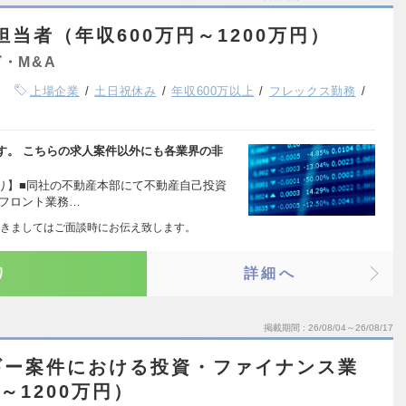
担当者（年収600万円～1200万円）
・M&A
上場企業
土日祝休み
年収600万以上
フレックス勤務
す。 こちらの求人案件以外にも各業界の非
り】■同社の不動産本部にて不動産自己投資
■フロント業務…
きましてはご面談時にお伝え致します。
り
詳細へ
掲載期間
26/08/04～26/08/17
ギー案件における投資・ファイナンス業
～1200万円）