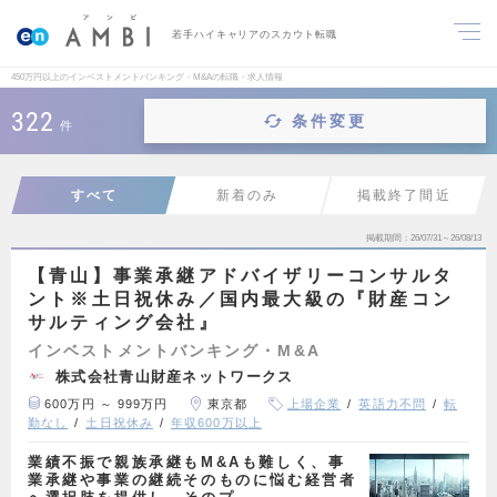
若手ハイキャリアのスカウト転職
450万円以上のインベストメントバンキング・M&Aの転職・求人情報
322
条件変更
件
すべて
新着のみ
掲載終了間近
掲載期間
26/07/31～26/08/13
【青山】事業承継アドバイザリーコンサルタ
ント※土日祝休み／国内最大級の『財産コン
サルティング会社』
インベストメントバンキング・M&A
株式会社青山財産ネットワークス
600万円 ～ 999万円
東京都
上場企業
英語力不問
転
勤なし
土日祝休み
年収600万以上
業績不振で親族承継もM&Aも難しく、事
業承継や事業の継続そのものに悩む経営者