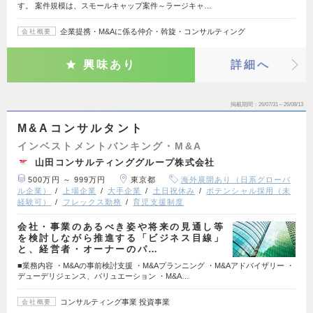
す。 案件規模は、スモールキャップ案件～ラージキャ…
企業提携・M&Aに係る仲介・斡旋・コンサルティング
会社概要
興味あり
詳細へ
掲載期間
26/07/31～26/08/13
M&Aコンサルタント
インベストメントバンキング・M&A
山田コンサルティンググループ株式会社
500万円 ～ 999万円
東京都
海外展開あり（日系グローバ
ル企業）
上場企業
大手企業
土日祝休み
ポテンシャル採用（未
経験可）
フレックス勤務
育児支援制度
会社・事業のあるべき姿や将来の見通し等
を検討しながら推進する「ビジネス目線」
と、経営者・オーナーのパ…
■業務内容 ・M&Aの事前検討支援 ・M&Aプランニング ・M&Aアドバイザリー ・
デューデリジェンス、バリュエーション ・M&A…
コンサルティング事業 投資事業
会社概要