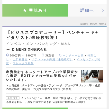
興味あり
詳細へ
掲載期間
26/07/28～26/08/10
【ビジネスプロデューサー】ベンチャーキャ
ピタリスト/未経験歓迎！
インベストメントバンキング・M&A
DIMENSION株式会社
500万円 ～ 999万円
東京都
ベンチャー企業
転勤な
し
土日祝休み
ポテンシャル採用（未経験可）
インセンティブ制
度
フレックス勤務
出資検討するスタートアップの企業探査か
ら出資、EXITまでの一連の業務をお任せ
いたします。
・出資候補スタートアップの発掘・アプローチ、デューデリジェンス等 ・投資
の契約締結、実行等 ・投資先企業の成長支援（経営面、…
ミッションは「人・事業・組織に向き合い、まっすぐな志が報われ
会社概要
る社会を創る」。真摯に経営に向き合う起業家に創業期から出資し…