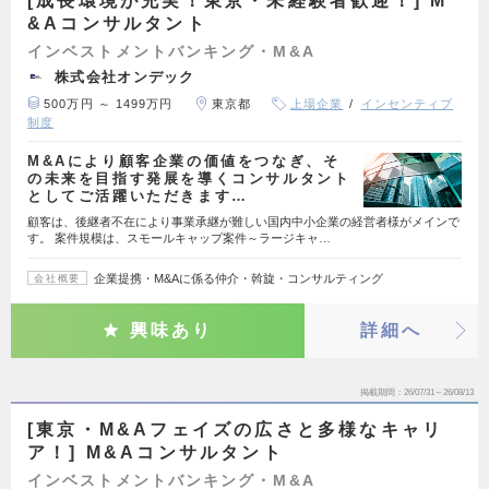
[成長環境が充実！東京・未経験者歓迎！] M
&Aコンサルタント
インベストメントバンキング・M&A
株式会社オンデック
500万円 ～ 1499万円
東京都
上場企業
インセンティブ
制度
M&Aにより顧客企業の価値をつなぎ、そ
の未来を目指す発展を導くコンサルタント
としてご活躍いただきます…
顧客は、後継者不在により事業承継が難しい国内中小企業の経営者様がメインで
す。 案件規模は、スモールキャップ案件～ラージキャ…
企業提携・M&Aに係る仲介・斡旋・コンサルティング
会社概要
興味あり
詳細へ
掲載期間
26/07/31～26/08/13
[東京・M&Aフェイズの広さと多様なキャリ
ア！] M&Aコンサルタント
インベストメントバンキング・M&A