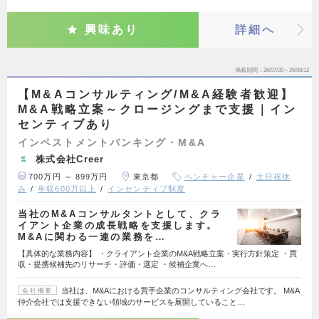
興味あり
詳細へ
掲載期間
26/07/30～26/08/12
【M&Aコンサルティング/M&A経験者歓迎】
M&A戦略立案～クロージングまで支援｜イン
センティブあり
インベストメントバンキング・M&A
株式会社Creer
700万円 ～ 899万円
東京都
ベンチャー企業
土日祝休
み
年収600万以上
インセンティブ制度
当社のM&Aコンサルタントとして、クラ
イアント企業の成長戦略を支援します。
M&Aに関わる一連の業務を…
【具体的な業務内容】 ・クライアント企業のM&A戦略立案・実行方針策定 ・買
収・提携候補先のリサーチ・評価・選定 ・候補企業へ…
当社は、M&Aにおける買手企業のコンサルティング会社です。 M&A
会社概要
仲介会社では支援できない領域のサービスを展開していること…