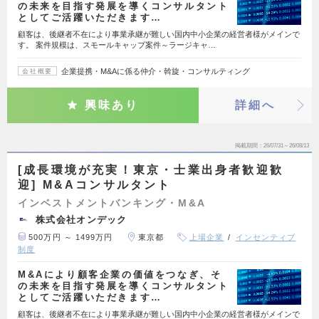
の未来を目指す発展を導くコンサルタント
としてご活躍いただきます…
顧客は、後継者不在により事業承継が難しい国内中小企業の経営者様がメインで
す。 案件規模は、スモールキャップ案件～ラージキャ…
企業提携・M&Aに係る仲介・斡旋・コンサルティング
会社概要
興味あり
詳細へ
掲載期間
26/07/31～26/08/13
[成長環境が充実！東京・士業出身者歓迎歓
迎] M&Aコンサルタント
インベストメントバンキング・M&A
株式会社オンデック
500万円 ～ 1499万円
東京都
上場企業
インセンティブ
制度
M&Aにより顧客企業の価値をつなぎ、そ
の未来を目指す発展を導くコンサルタント
としてご活躍いただきます…
顧客は、後継者不在により事業承継が難しい国内中小企業の経営者様がメインで