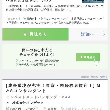
へ選択肢を提供し、そのプ…
【業務内容】 （1）関係構築・顧客開拓 →金融機関（地方銀行・メガバンク）や
M&A仲介会社との関係構築・紹介依頼、紹介資料・…
【事業内容】 ・財産コンサルティング ・事業承継コンサルティング
会社概要
・不動産ソリューションコンサルティング 私たちは経営理念を達成…
興味あり
詳細へ
興味のある求人に
チェックをつけよう!
興味あり
スカウトのマッチング精度があがる!
その求人への合格可能性がわかる!
掲載期間
26/07/31～26/08/13
[成長環境が充実！東京・未経験者歓迎！] M
&Aコンサルタント
インベストメントバンキング・M&A
株式会社オンデック
500万円 ～ 1499万円
東京都
上場企業
インセンティブ