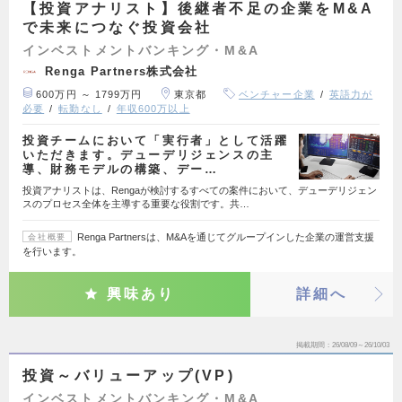
【投資アナリスト】後継者不足の企業をM&A
で未来につなぐ投資会社
インベストメントバンキング・M&A
Renga Partners株式会社
600万円 ～ 1799万円
東京都
ベンチャー企業
英語力が
必要
転勤なし
年収600万以上
投資チームにおいて「実行者」として活躍
いただきます。デューデリジェンスの主
導、財務モデルの構築、デー…
投資アナリストは、Rengaが検討するすべての案件において、デューデリジェン
スのプロセス全体を主導する重要な役割です。共…
Renga Partnersは、M&Aを通じてグループインした企業の運営支援
会社概要
を行います。
興味あり
詳細へ
掲載期間
26/08/09～26/10/03
投資～バリューアップ(VP)
インベストメントバンキング・M&A