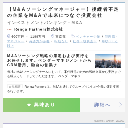
【M&Aソーシングマネージャー】後継者不足
の企業をM&Aで未来につなぐ投資会社
インベストメントバンキング・M&A
Renga Partners株式会社
600万円 ～ 1199万円
東京都
ベンチャー企業
管理職・
マネジャー
英語力が必要
転勤なし
社長・役員直下
年収600万
以上
M&Aソーシング戦略の策定および実行を
お任せします。ベンダーマネジメントから
CRM活用、独自の営業チ…
当社のM&Aソーシングチームにおいて、案件獲得のための戦略立案から実務まで
を幅広くリードしていただきます。 ベンダーマネジ…
Renga Partnersは、M&Aを通じてグループインした企業の運営支援
会社概要
を行います。
興味あり
詳細へ
掲載期間
26/07/27～26/08/09