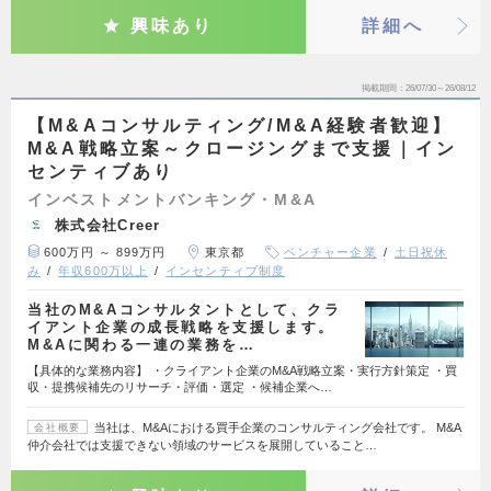
興味あり
詳細へ
掲載期間
26/07/30～26/08/12
【M&Aコンサルティング/M&A経験者歓迎】
M&A戦略立案～クロージングまで支援｜イン
センティブあり
インベストメントバンキング・M&A
株式会社Creer
600万円 ～ 899万円
東京都
ベンチャー企業
土日祝休
み
年収600万以上
インセンティブ制度
当社のM&Aコンサルタントとして、クラ
イアント企業の成長戦略を支援します。
M&Aに関わる一連の業務を…
【具体的な業務内容】 ・クライアント企業のM&A戦略立案・実行方針策定 ・買
収・提携候補先のリサーチ・評価・選定 ・候補企業へ…
当社は、M&Aにおける買手企業のコンサルティング会社です。 M&A
会社概要
仲介会社では支援できない領域のサービスを展開していること…