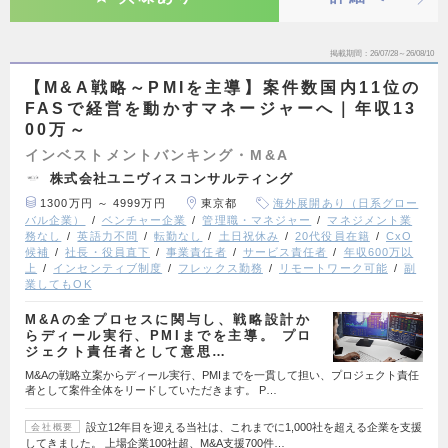
掲載期間
26/07/28～26/08/10
【M&A戦略～PMIを主導】案件数国内11位の
FASで経営を動かすマネージャーへ｜年収13
00万～
インベストメントバンキング・M&A
株式会社ユニヴィスコンサルティング
1300万円 ～ 4999万円
東京都
海外展開あり（日系グロー
バル企業）
ベンチャー企業
管理職・マネジャー
マネジメント業
務なし
英語力不問
転勤なし
土日祝休み
20代役員在籍
CxO
候補
社長・役員直下
事業責任者
サービス責任者
年収600万以
上
インセンティブ制度
フレックス勤務
リモートワーク可能
副
業してもOK
M&Aの全プロセスに関与し、戦略設計か
らディール実行、PMIまでを主導。 プロ
ジェクト責任者として意思…
M&Aの戦略立案からディール実行、PMIまでを一貫して担い、プロジェクト責任
者として案件全体をリードしていただきます。 P…
設立12年目を迎える当社は、これまでに1,000社を超える企業を支援
会社概要
してきました。 上場企業100社超、M&A支援700件…