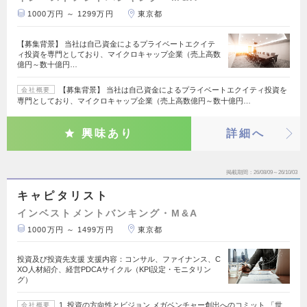
1000万円 ～ 1299万円
東京都
【募集背景】 当社は自己資金によるプライベートエクイテ
ィ投資を専門としており、マイクロキャップ企業（売上高数
億円～数十億円…
【募集背景】 当社は自己資金によるプライベートエクイティ投資を
会社概要
専門としており、マイクロキャップ企業（売上高数億円～数十億円…
興味あり
詳細へ
掲載期間
26/08/09～26/10/03
キャピタリスト
インベストメントバンキング・M&A
1000万円 ～ 1499万円
東京都
投資及び投資先支援 支援内容：コンサル、ファイナンス、C
XO人材紹介、経営PDCAサイクル（KPI設定・モニタリン
グ）
1. 投資の方向性とビジョン メガベンチャー創出へのコミット 「世
会社概要