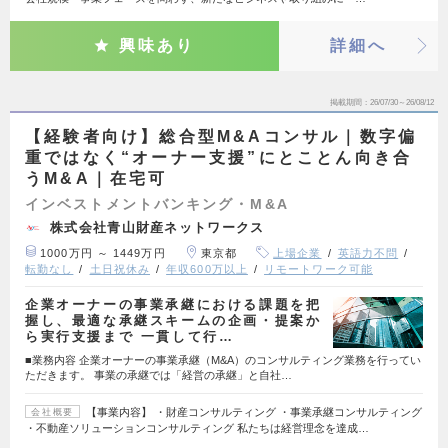
興味あり
詳細へ
掲載期間
26/07/30～26/08/12
【経験者向け】総合型M&Aコンサル｜数字偏
重ではなく“オーナー支援”にとことん向き合
うM&A｜在宅可
インベストメントバンキング・M&A
株式会社青山財産ネットワークス
1000万円 ～ 1449万円
東京都
上場企業
英語力不問
転勤なし
土日祝休み
年収600万以上
リモートワーク可能
企業オーナーの事業承継における課題を把
握し、最適な承継スキームの企画・提案か
ら実行支援まで 一貫して行…
■業務内容 企業オーナーの事業承継（M&A）のコンサルティング業務を行ってい
ただきます。 事業の承継では「経営の承継」と自社…
【事業内容】 ・財産コンサルティング ・事業承継コンサルティング
会社概要
・不動産ソリューションコンサルティング 私たちは経営理念を達成…