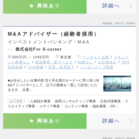
興味あり
詳細へ
掲載期間
26/07/27～26/08/09
M&Aアドバイザー（経験者採用）
インベストメントバンキング・M&A
株式会社For A-career
600万円 ～ 1049万円
東京都
ベンチャー企業
マネジメ
ント業務なし
新規事業・新サービス
転勤なし
土日祝休み
20代
役員在籍
CxO候補
社長・役員直下
インセンティブ制度
■お任せしたい仕事内容 売り手企業のオーナーに寄り添うM
&Aアドバイザーとして、以下の業務を一貫して担当いただ
きます。 企業…
・人材紹介事業 ・採用コンサルティング事業 ・広告代理事業 ・ク
会社概要
リエイティブ事業 ・メディア事業 ・コンテンツ事業 ・福祉事業 ・DX…
興味あり
詳細へ
掲載期間
26/07/27～26/08/09