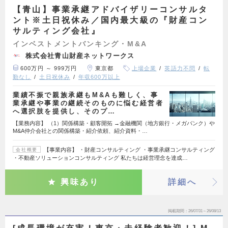
【青山】事業承継アドバイザリーコンサルタ
ント※土日祝休み／国内最大級の『財産コン
サルティング会社』
インベストメントバンキング・M&A
株式会社青山財産ネットワークス
600万円 ～ 999万円
東京都
上場企業
英語力不問
転
勤なし
土日祝休み
年収600万以上
業績不振で親族承継もM&Aも難しく、事
業承継や事業の継続そのものに悩む経営者
へ選択肢を提供し、そのプ…
【業務内容】 （1）関係構築・顧客開拓 →金融機関（地方銀行・メガバンク）や
M&A仲介会社との関係構築・紹介依頼、紹介資料・…
【事業内容】 ・財産コンサルティング ・事業承継コンサルティング
会社概要
・不動産ソリューションコンサルティング 私たちは経営理念を達成…
興味あり
詳細へ
掲載期間
26/07/31～26/08/13