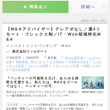
興味あり
詳細へ
掲載期間
26/07/30～26/08/12
【M&Aアドバイザー】テレアポなし／週4リ
モート・フレックス制／IT・Web領域特化M
&A
インベストメントバンキング・M&A
株式会社ウィルゲート
800万円 ～ 2999万円
東京都
株式公開準備
ベンチャー
企業
新規事業・新サービス
土日祝休み
年収600万以上
インセ
ンティブ制度
フレックス勤務
リモートワーク可能
副業してもO
K
育児支援制度
『ベンチャーの可能性を広げ、あらゆる挑
戦を支援する』 私たちは、M&Aをゴール
ではなく、ベンチャーの可…
売主さまへのニーズのヒアリングからマッチング～交渉など、M&Aの成立に向け
た一連の業務を担当いただきます。インバウンド中…
「ベンチャーの可能性を広げ、あらゆる挑戦を支援する」 私たちは
会社概要
会社規模・事業フェーズを問わず、新たなビジネスや取り組みに『…