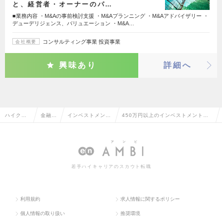
と、経営者・オーナーのパ…
■業務内容 ・M&Aの事前検討支援 ・M&Aプランニング ・M&Aアドバイザリー ・
デューデリジェンス、バリュエーション ・M&A…
コンサルティング事業 投資事業
会社概要
興味あり
詳細へ
ハイクラ
金融系
インベストメント
450万円以上のインベストメントバ
ス求人TO
専門職
バンキング・M&
ンキング・M&Aの転職・求人情報一
P
A
覧
若手ハイキャリアのスカウト転職
利用規約
求人情報に関するポリシー
個人情報の取り扱い
推奨環境