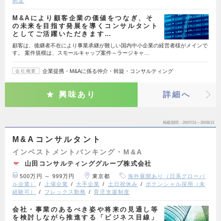
制度
M&Aにより顧客企業の価値をつなぎ、そ
の未来を目指す発展を導くコンサルタント
としてご活躍いただきます…
顧客は、後継者不在により事業承継が難しい国内中小企業の経営者様がメインで
す。 案件規模は、スモールキャップ案件～ラージキャ…
企業提携・M&Aに係る仲介・斡旋・コンサルティング
会社概要
興味あり
詳細へ
掲載期間
26/07/31～26/08/13
M&Aコンサルタント
インベストメントバンキング・M&A
山田コンサルティンググループ株式会社
500万円 ～ 999万円
東京都
海外展開あり（日系グローバ
ル企業）
上場企業
大手企業
土日祝休み
ポテンシャル採用（未
経験可）
フレックス勤務
育児支援制度
会社・事業のあるべき姿や将来の見通し等
を検討しながら推進する「ビジネス目線」