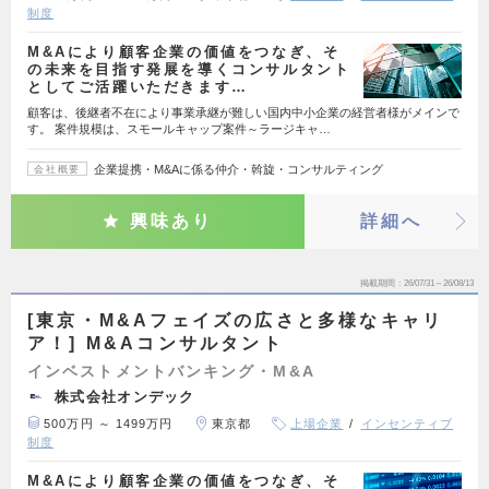
制度
M&Aにより顧客企業の価値をつなぎ、そ
の未来を目指す発展を導くコンサルタント
としてご活躍いただきます…
顧客は、後継者不在により事業承継が難しい国内中小企業の経営者様がメインで
す。 案件規模は、スモールキャップ案件～ラージキャ…
企業提携・M&Aに係る仲介・斡旋・コンサルティング
会社概要
興味あり
詳細へ
掲載期間
26/07/31～26/08/13
[東京・M&Aフェイズの広さと多様なキャリ
ア！] M&Aコンサルタント
インベストメントバンキング・M&A
株式会社オンデック
500万円 ～ 1499万円
東京都
上場企業
インセンティブ
制度
M&Aにより顧客企業の価値をつなぎ、そ