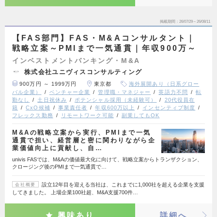
掲載期間
26/07/29～26/08/11
【FAS部門】FAS・M&Aコンサルタント｜
戦略立案～PMIまで一気通貫｜年収900万～
インベストメントバンキング・M&A
株式会社ユニヴィスコンサルティング
900万円 ～ 1999万円
東京都
海外展開あり（日系グロー
バル企業）
ベンチャー企業
管理職・マネジャー
英語力不問
転
勤なし
土日祝休み
ポテンシャル採用（未経験可）
20代役員在
籍
CxO候補
事業責任者
年収600万以上
インセンティブ制度
フレックス勤務
リモートワーク可能
副業してもOK
M&Aの戦略立案から実行、PMIまで一気
通貫で担い、経営層と密に関わりながら企
業価値向上に貢献し、自…
univis FASでは、M&Aの価値最大化に向けて、戦略立案からトランザクション、
クロージング後のPMIまで一気通貫で…
設立12年目を迎える当社は、これまでに1,000社を超える企業を支援
会社概要
してきました。 上場企業100社超、M&A支援700件…
興味あり
詳細へ