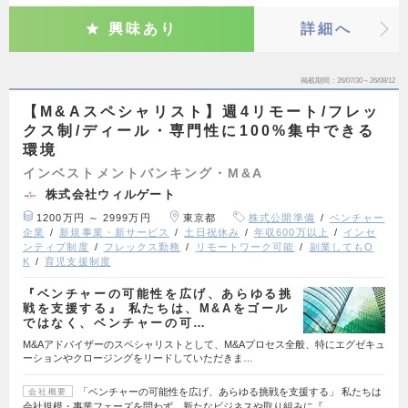
興味あり
詳細へ
掲載期間
26/07/30～26/08/12
【M&Aスペシャリスト】週4リモート/フレッ
クス制/ディール・専門性に100%集中できる
環境
インベストメントバンキング・M&A
株式会社ウィルゲート
1200万円 ～ 2999万円
東京都
株式公開準備
ベンチャー
企業
新規事業・新サービス
土日祝休み
年収600万以上
インセ
ンティブ制度
フレックス勤務
リモートワーク可能
副業してもO
K
育児支援制度
『ベンチャーの可能性を広げ、あらゆる挑
戦を支援する』 私たちは、M&Aをゴール
ではなく、ベンチャーの可…
M&Aアドバイザーのスペシャリストとして、M&Aプロセス全般、特にエグゼキュ
ーションやクロージングをリードしていただきま…
「ベンチャーの可能性を広げ、あらゆる挑戦を支援する」 私たちは
会社概要
会社規模・事業フェーズを問わず、新たなビジネスや取り組みに『…