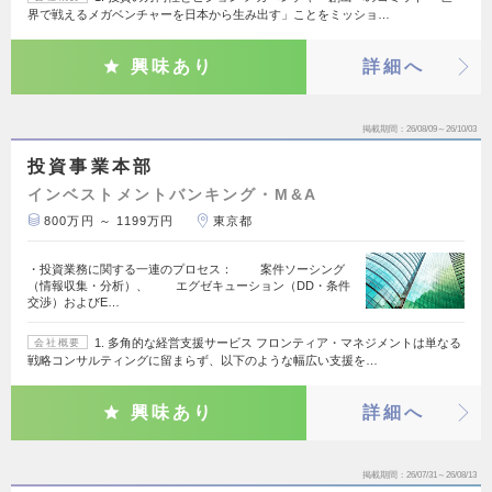
界で戦えるメガベンチャーを日本から生み出す」ことをミッショ…
興味あり
詳細へ
掲載期間
26/08/09～26/10/03
投資事業本部
インベストメントバンキング・M&A
800万円 ～ 1199万円
東京都
・投資業務に関する一連のプロセス： 案件ソーシング
（情報収集・分析）、 エグゼキューション（DD・条件
交渉）およびE…
1. 多角的な経営支援サービス フロンティア・マネジメントは単なる
会社概要
戦略コンサルティングに留まらず、以下のような幅広い支援を…
興味あり
詳細へ
掲載期間
26/07/31～26/08/13