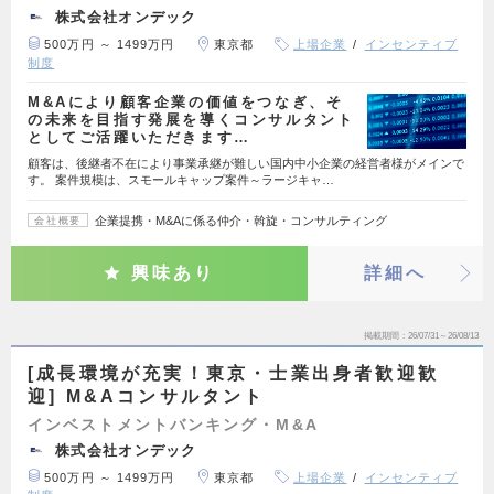
株式会社オンデック
500万円 ～ 1499万円
東京都
上場企業
インセンティブ
制度
M&Aにより顧客企業の価値をつなぎ、そ
の未来を目指す発展を導くコンサルタント
としてご活躍いただきます…
顧客は、後継者不在により事業承継が難しい国内中小企業の経営者様がメインで
す。 案件規模は、スモールキャップ案件～ラージキャ…
企業提携・M&Aに係る仲介・斡旋・コンサルティング
会社概要
興味あり
詳細へ
掲載期間
26/07/31～26/08/13
[成長環境が充実！東京・士業出身者歓迎歓
迎] M&Aコンサルタント
インベストメントバンキング・M&A
株式会社オンデック
500万円 ～ 1499万円
東京都
上場企業
インセンティブ