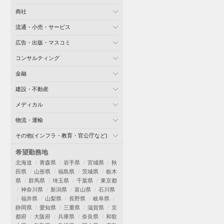
商社
流通・小売・サービス
広告・出版・マスコミ
コンサルティング
金融
建設・不動産
メディカル
物流・運輸
その他(インフラ・教育・官公庁など)
希望勤務地
北海道
青森県
岩手県
宮城県
秋
田県
山形県
福島県
茨城県
栃木
県
群馬県
埼玉県
千葉県
東京都
神奈川県
新潟県
富山県
石川県
福井県
山梨県
長野県
岐阜県
静岡県
愛知県
三重県
滋賀県
京
都府
大阪府
兵庫県
奈良県
和歌