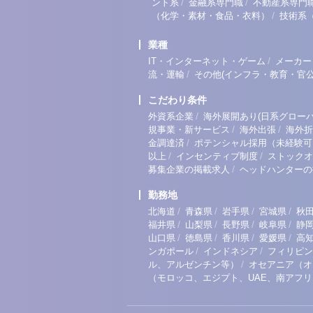
/
/
ント系
金融系専門職
不動産系専門
/
（化学・素材・食品・衣料）
技術系
業種
/
IT・インターネット・ゲーム
メーカー
/
流・運輸
その他(インフラ・教育・官公
こだわり条件
/
外資系企業
海外展開あり(日系グローバ
/
/
規事業・新サービス
海外出張
海外折
/
金調達済
ポテンシャル採用（未経験可
/
/
以上
インセンティブ制度
ストックオ
/
募集企業の掲載求人
ヘッドハンターの
勤務地
/
/
/
/
北海道
青森県
岩手県
宮城県
秋
/
/
/
/
福井県
山梨県
長野県
岐阜県
静
/
/
/
/
山口県
徳島県
香川県
愛媛県
高
/
/
ンガポール
インドネシア
フィリピン
/
ル、アルゼンチン等）
オセアニア（オ
（モロッコ、エジプト、UAE、南アフ