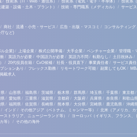
/
/
/
職
技術系（IT・Web・通信系）
技術系（電気・電子・半導体）
技術系
/
/
（建築・設備・土木・プラント）
技術・専門職系（メディカル）
サービス
/
/
/
/
商社
流通・小売・サービス
広告・出版・マスコミ
コンサルティング
庁など)
/
/
/
/
/
ル企業)
上場企業
株式公開準備
大手企業
ベンチャー企業
管理職・
/
/
/
/
/
/
衝
英語力が必要
中国語力が必要
英語力不問
転勤なし
土日祝休み
/
/
/
/
/
）
20代役員在籍
CxO候補
社長・役員直下
事業責任者
サービス責任
/
/
/
/
プションあり
フレックス勤務
リモートワーク可能
副業してもOK
M
掲載求人
/
/
/
/
/
/
/
/
/
田県
山形県
福島県
茨城県
栃木県
群馬県
埼玉県
千葉県
東京都
/
/
/
/
/
/
/
/
岡県
愛知県
三重県
滋賀県
京都府
大阪府
兵庫県
奈良県
和歌山
/
/
/
/
/
/
/
/
知県
福岡県
佐賀県
長崎県
熊本県
大分県
宮崎県
鹿児島県
沖縄
/
/
/
インド
その他アジア（ベトナム、ミャンマー等）
北米（アメリカ、カ
/
ーストラリア、ニュージーランド等）
ヨーロッパ（イギリス、フランス、
/
リカ等）
その他の海外