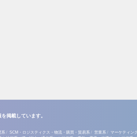
報を掲載しています。
/
/
/
門系
SCM・ロジスティクス・物流・購買・貿易系
営業系
マーケティン