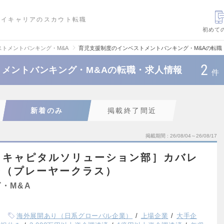
ハイキャリアのスカウト転職
初めて
ストメントバンキング・M&A
育児支援制度のインベストメントバンキング・M&Aの転職
2
メントバンキング・M&Aの転職・求人情報
件
新着のみ
掲載終了間近
掲載期間
26/08/04～26/08/17
・キャピタルソリューション部］カバレ
ー（プレーヤークラス）
・M&A
海外展開あり（日系グローバル企業）
上場企業
大手企