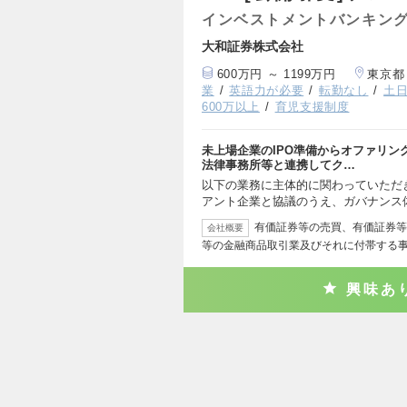
インベストメントバンキング
大和証券株式会社
600万円 ～ 1199万円
東京都
業
英語力が必要
転勤なし
土
600万以上
育児支援制度
未上場企業のIPO準備からオファリ
法律事務所等と連携してク…
以下の業務に主体的に関わっていただき
アント企業と協議のうえ、ガバナンス
有価証券等の売買、有価証券等
会社概要
等の金融商品取引業及びそれに付帯する
興味あ