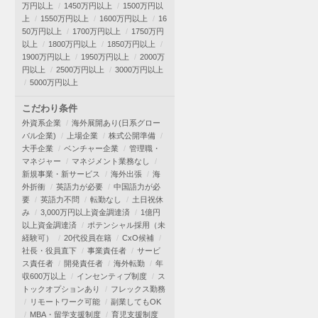
万円以上
1450万円以上
1500万円以
上
1550万円以上
1600万円以上
16
50万円以上
1700万円以上
1750万円
以上
1800万円以上
1850万円以上
1900万円以上
1950万円以上
2000万
円以上
2500万円以上
3000万円以上
5000万円以上
こだわり条件
外資系企業
海外展開あり(日系グロー
バル企業)
上場企業
株式公開準備
大手企業
ベンチャー企業
管理職・
マネジャー
マネジメント業務なし
新規事業・新サービス
海外出張
海
外折衝
英語力が必要
中国語力が必
要
英語力不問
転勤なし
土日祝休
み
3,000万円以上資金調達済
1億円
以上資金調達済
ポテンシャル採用（未
経験可）
20代役員在籍
CxO候補
社長・役員直下
事業責任者
サービ
ス責任者
開発責任者
海外転勤
年
収600万以上
インセンティブ制度
ス
トックオプションあり
フレックス勤務
リモートワーク可能
副業してもOK
MBA・留学支援制度
育児支援制度