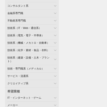
コンサルタント系
金融系専門職
不動産系専門職
技術系（IT・Web・通信系）
技術系（電気・電子・半導体）
技術系（機械・メカトロ・自動車）
技術系（化学・素材・食品・衣料）
技術系（建築・設備・土木・プラン
ト）
技術・専門職系（メディカル）
サービス・流通系
クリエイティブ系
希望業種
IT・インターネット・ゲーム
メーカー