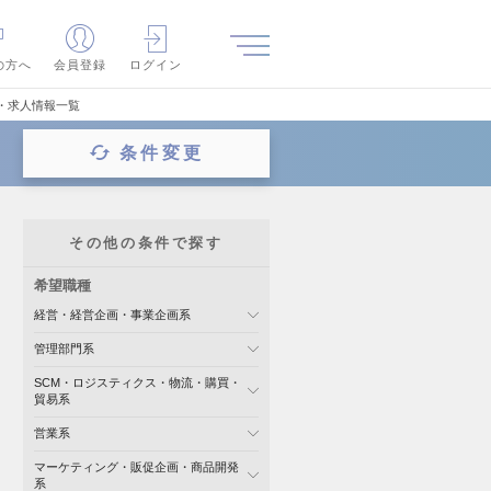
の方へ
会員登録
ログイン
・求人情報一覧
条件変更
その他の条件で探す
希望職種
経営・経営企画・事業企画系
管理部門系
SCM・ロジスティクス・物流・購買・
貿易系
営業系
マーケティング・販促企画・商品開発
系