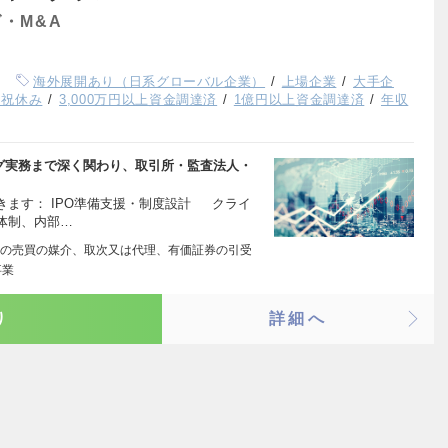
・M&A
海外展開あり（日系グローバル企業）
上場企業
大手企
日祝休み
3,000万円以上資金調達済
1億円以上資金調達済
年収
ング実務まで深く関わり、取引所・監査法人・
ます： IPO準備支援・制度設計 クライ
体制、内部…
の売買の媒介、取次又は代理、有価証券の引受
事業
り
詳細へ