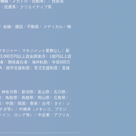
/
（機械・メカトロ・自動車）
技術系
/
・流通系
クリエイティブ系
/
/
/
/
金融
建設・不動産
メディカル
物
/
/
マネジャー
マネジメント業務なし
新
/
3,000万円以上資金調達済
1億円以上資
/
/
/
者
開発責任者
海外転勤
年収600万
/
/
BA・留学支援制度
育児支援制度
直接
/
/
/
/
神奈川県
新潟県
富山県
石川県
/
/
/
/
/
県
鳥取県
島根県
岡山県
広島県
/
/
/
/
/
/
県
中国
韓国
香港
台湾
タイ
シ
/
ナダ等）
中南米（メキシコ、ブラジ
/
ドイツ、ロシア等）
中近東・アフリカ