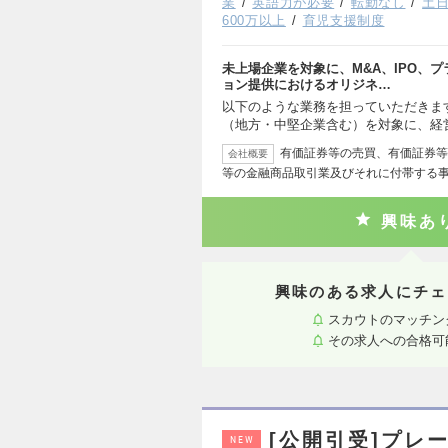
業
英語力が必要
転勤なし
土
600万以上
育児支援制度
未上場企業を対象に、M&A、IPO、
ョン提供におけるオリジネ…
以下のような業務を担っていただきます
（地方・中堅企業含む）を対象に、経
有価証券等の売買、有価証券等
会社概要
等の金融商品取引業及びそれに付帯する
興味あ
興味のある求人にチェ
スカウトのマッチン
その求人への合格可
[公開引受]プレ
NEW