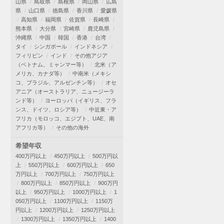
山県
鳥取県
島根県
岡山県
広島
県
山口県
徳島県
香川県
愛媛県
高知県
福岡県
佐賀県
長崎県
熊本県
大分県
宮崎県
鹿児島県
沖縄県
中国
韓国
香港
台湾
タイ
シンガポール
インドネシア
フィリピン
インド
その他アジア
（ベトナム、ミャンマー等）
北米（ア
メリカ、カナダ等）
中南米（メキシ
コ、ブラジル、アルゼンチン等）
オセ
アニア（オーストラリア、ニュージーラ
ンド等）
ヨーロッパ（イギリス、フラ
ンス、ドイツ、ロシア等）
中近東・ア
フリカ（モロッコ、エジプト、UAE、南
アフリカ等）
その他の海外
希望年収
400万円以上
450万円以上
500万円以
上
550万円以上
600万円以上
650
万円以上
700万円以上
750万円以上
800万円以上
850万円以上
900万円
以上
950万円以上
1000万円以上
1
050万円以上
1100万円以上
1150万
円以上
1200万円以上
1250万円以上
1300万円以上
1350万円以上
1400