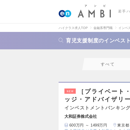
若手
ハイクラス求人TOP
金融系専門職
インベ
育児支援制度のインベスト
すべて
［プライベート
NEW
ッジ・アドバイザリ
インベストメントバンキング
大和証券株式会社
600万円 ～ 1499万円
東京都