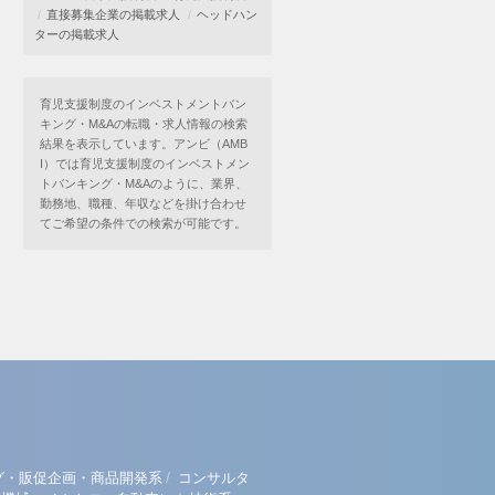
直接募集企業の掲載求人
ヘッドハン
ターの掲載求人
育児支援制度のインベストメントバン
キング・M&Aの転職・求人情報の検索
結果を表示しています。アンビ（AMB
I）では育児支援制度のインベストメン
トバンキング・M&Aのように、業界、
勤務地、職種、年収などを掛け合わせ
てご希望の条件での検索が可能です。
/
グ・販促企画・商品開発系
コンサルタ