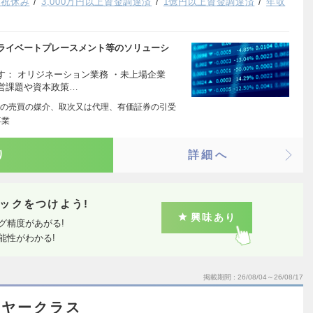
日祝休み
3,000万円以上資金調達済
1億円以上資金調達済
年収
プライベートプレースメント等のソリューシ
： オリジネーション業務 ・未上場企業
営課題や資本政策…
の売買の媒介、取次又は代理、有価証券の引受
事業
り
詳細へ
ックをつけよう!
興味あり
グ精度があがる!
能性がわかる!
掲載期間
26/08/04～26/08/17
ーヤークラス