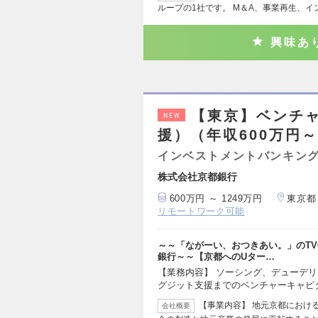
ループの1社です。 M＆A、事業再生、イ
興味あ
【東京】ベンチ
NEW
援）（年収600万円～
インベストメントバンキング
株式会社京都銀行
600万円 ～ 1249万円
東京都
リモートワーク可能
～～「ながーい、おつきあい。」のT
銀行～～【京都へのUター…
【業務内容】 ソーシング、デューデ
グジット支援までのベンチャーキャピ
【事業内容】 地元京都におけ
会社概要