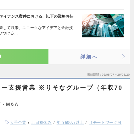
ファイナンス案件における、以下の業務お任
に創業して以来、ユニークなアイデアと金融技
びつける…
り
詳細へ
掲載期間
26/08/07～26/08/20
ー支援営業 ※りそなグループ（年収70
・M&A
大手企業
土日祝休み
年収600万以上
リモートワーク可