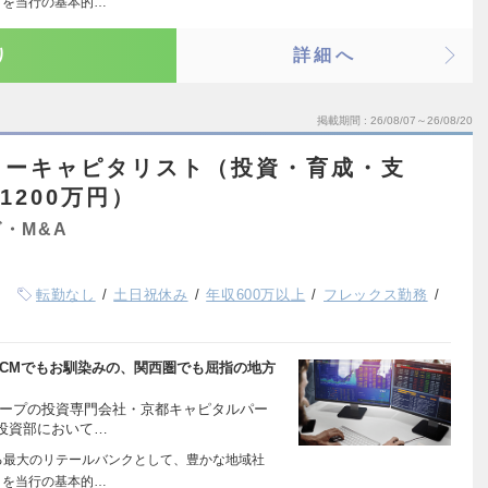
とを当行の基本的…
り
詳細へ
掲載期間
26/08/07～26/08/20
ャーキャピタリスト（投資・育成・支
1200万円）
・M&A
転勤なし
土日祝休み
年収600万以上
フレックス勤務
VCMでもお馴染みの、関西圏でも屈指の地方
ループの投資専門会社・京都キャピタルパー
投資部において…
る最大のリテールバンクとして、豊かな地域社
とを当行の基本的…