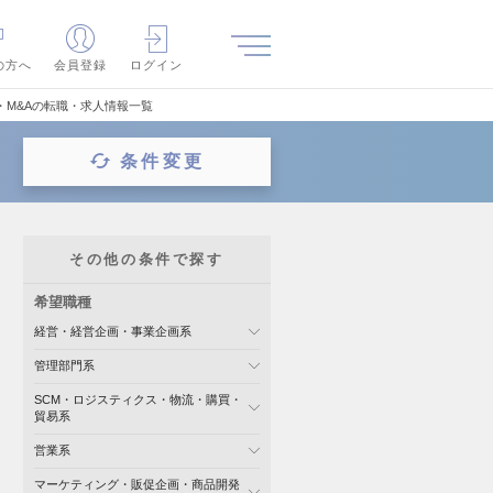
の方へ
会員登録
ログイン
M&Aの転職・求人情報一覧
条件変更
その他の条件で探す
希望職種
経営・経営企画・事業企画系
管理部門系
SCM・ロジスティクス・物流・購買・
貿易系
営業系
マーケティング・販促企画・商品開発