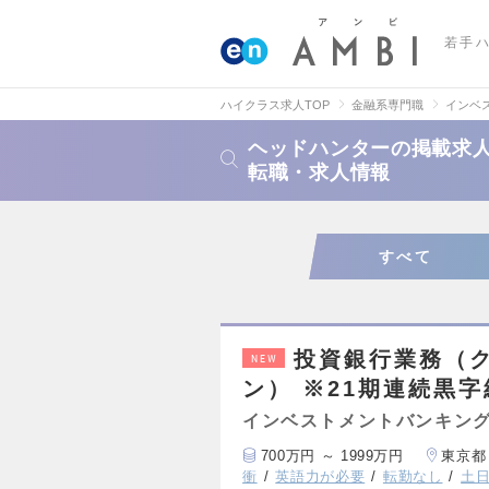
若手
ハイクラス求人TOP
金融系専門職
インベ
ヘッドハンターの掲載求人
転職・求人情報
すべて
投資銀行業務（
NEW
ン） ※21期連続黒
インベストメントバンキング
700万円 ～ 1999万円
東京都
衝
英語力が必要
転勤なし
土