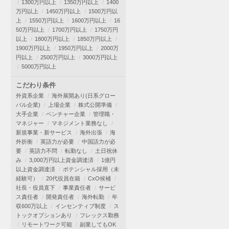
1300万円以上
1350万円以上
1400
万円以上
1450万円以上
1500万円以
上
1550万円以上
1600万円以上
16
50万円以上
1700万円以上
1750万円
以上
1800万円以上
1850万円以上
1900万円以上
1950万円以上
2000万
円以上
2500万円以上
3000万円以上
5000万円以上
こだわり条件
外資系企業
海外展開あり(日系グロー
バル企業)
上場企業
株式公開準備
大手企業
ベンチャー企業
管理職・
マネジャー
マネジメント業務なし
新規事業・新サービス
海外出張
海
外折衝
英語力が必要
中国語力が必
要
英語力不問
転勤なし
土日祝休
み
3,000万円以上資金調達済
1億円
以上資金調達済
ポテンシャル採用（未
経験可）
20代役員在籍
CxO候補
社長・役員直下
事業責任者
サービ
ス責任者
開発責任者
海外転勤
年
収600万以上
インセンティブ制度
ス
トックオプションあり
フレックス勤務
リモートワーク可能
副業してもOK