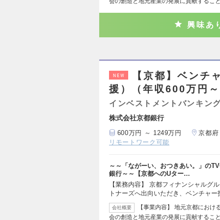
会の創造と地元産業の発展に貢献するこ
興味あ
【京都】ベンチ
NEW
援）（年収600万円～
インベストメントバンキング
株式会社京都銀行
600万円 ～ 1249万円
京都府
リモートワーク可能
～～「ながーい、おつきあい。」のT
銀行～～【京都へのUター…
【業務内容】 京都フィナンシャルグ
トナーズへ出向いただき、ベンチャー
【事業内容】 地元京都におけ
会社概要
会の創造と地元産業の発展に貢献するこ