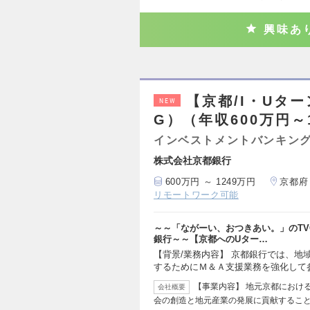
興味あ
【京都/I・Uタ
NEW
G）（年収600万円～
インベストメントバンキング
株式会社京都銀行
600万円 ～ 1249万円
京都府
リモートワーク可能
～～「ながーい、おつきあい。」のT
銀行～～【京都へのUター…
【背景/業務内容】 京都銀行では、地
するためにＭ＆Ａ支援業務を強化して
【事業内容】 地元京都におけ
会社概要
会の創造と地元産業の発展に貢献するこ