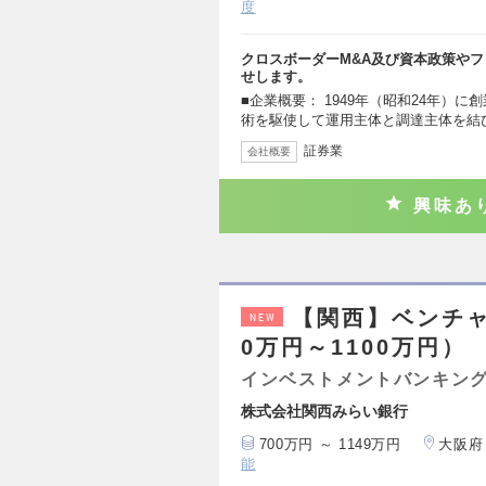
度
クロスボーダーM&A及び資本政策や
せします。
■企業概要： 1949年（昭和24年）
術を駆使して運用主体と調達主体を結
証券業
会社概要
興味あ
【関西】ベンチャ
NEW
0万円～1100万円）
インベストメントバンキング
株式会社関西みらい銀行
700万円 ～ 1149万円
大阪府
能