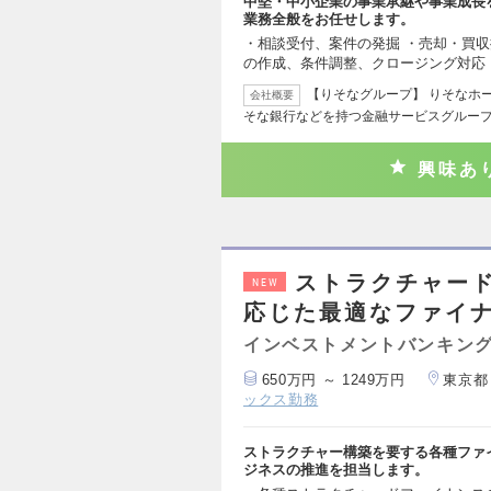
中堅・中小企業の事業承継や事業成長
業務全般をお任せします。
・相談受付、案件の発掘 ・売却・買収
の作成、条件調整、クロージング対応 
【りそなグループ】 りそなホ
会社概要
そな銀行などを持つ金融サービスグルー
興味あ
ストラクチャー
NEW
応じた最適なファイ
インベストメントバンキング
650万円 ～ 1249万円
東京都
ックス勤務
ストラクチャー構築を要する各種ファ
ジネスの推進を担当します。