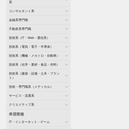
系
コンサルタント系
金融系専門職
不動産系専門職
技術系（IT・Web・通信系）
技術系（電気・電子・半導体）
技術系（機械・メカトロ・自動車）
技術系（化学・素材・食品・衣料）
技術系（建築・設備・土木・プラン
ト）
技術・専門職系（メディカル）
サービス・流通系
クリエイティブ系
希望業種
IT・インターネット・ゲーム