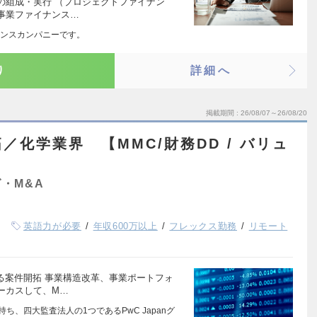
の組成・実行 （プロジェクトファイナン
事業ファイナンス…
ンスカンパニーです。
り
詳細へ
掲載期間
26/08/07～26/08/20
／化学業界 【MMC/財務DD / バリュ
・M&A
英語力が必要
年収600万以上
フレックス勤務
リモート
る案件開拓 事業構造改革、事業ポートフォ
ーカスして、M…
ち、四大監査法人の1つであるPwC Japanグ