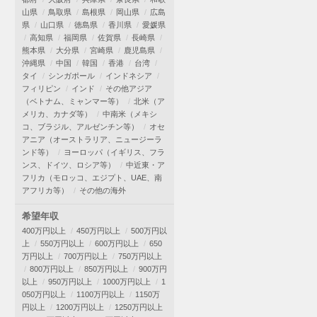
山県
鳥取県
島根県
岡山県
広島
県
山口県
徳島県
香川県
愛媛県
高知県
福岡県
佐賀県
長崎県
熊本県
大分県
宮崎県
鹿児島県
沖縄県
中国
韓国
香港
台湾
タイ
シンガポール
インドネシア
フィリピン
インド
その他アジア
（ベトナム、ミャンマー等）
北米（ア
メリカ、カナダ等）
中南米（メキシ
コ、ブラジル、アルゼンチン等）
オセ
アニア（オーストラリア、ニュージーラ
ンド等）
ヨーロッパ（イギリス、フラ
ンス、ドイツ、ロシア等）
中近東・ア
フリカ（モロッコ、エジプト、UAE、南
アフリカ等）
その他の海外
希望年収
400万円以上
450万円以上
500万円以
上
550万円以上
600万円以上
650
万円以上
700万円以上
750万円以上
800万円以上
850万円以上
900万円
以上
950万円以上
1000万円以上
1
050万円以上
1100万円以上
1150万
円以上
1200万円以上
1250万円以上