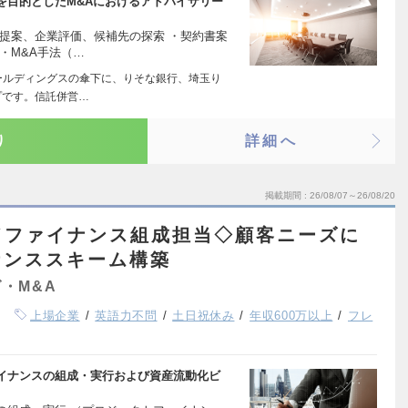
を目的としたM&Aにおけるアドバイザリー
提案、企業評価、候補先の探索 ・契約書案
・M&A手法（…
ールディングスの傘下に、りそな銀行、埼玉り
プです。信託併営…
り
詳細へ
掲載期間
26/08/07～26/08/20
ドファイナンス組成担当◇顧客ニーズに
ナンススキーム構築
・M&A
上場企業
英語力不問
土日祝休み
年収600万以上
フレ
イナンスの組成・実行および資産流動化ビ