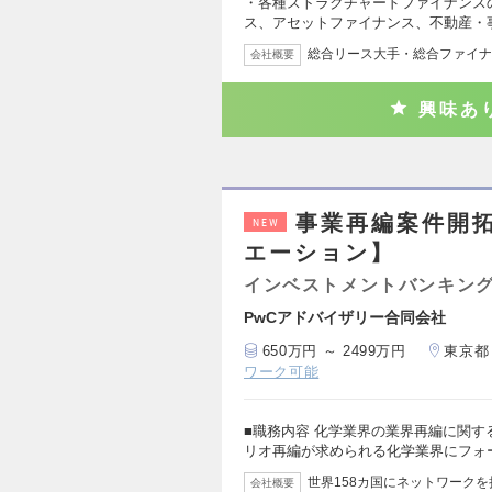
・各種ストラクチャードファイナンス
ス、アセットファイナンス、不動産・
総合リース大手・総合ファイナ
会社概要
興味あ
事業再編案件開拓
NEW
エーション】
インベストメントバンキング
PwCアドバイザリー合同会社
650万円 ～ 2499万円
東京都
ワーク可能
■職務内容 化学業界の業界再編に関す
リオ再編が求められる化学業界にフォ
世界158カ国にネットワークを持
会社概要