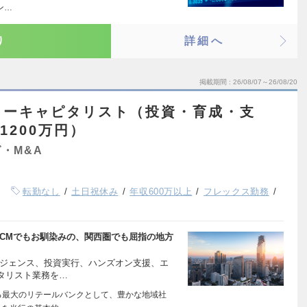
ン…
り
詳細へ
掲載期間
26/08/07～26/08/20
ャーキャピタリスト（投資・育成・支
1200万円）
・M&A
転勤なし
土日祝休み
年収600万以上
フレックス勤務
VCMでもお馴染みの、関西圏でも屈指の地方
リジェンス、投資実行、ハンズオン支援、エ
タリスト業務を…
る最大のリテールバンクとして、豊かな地域社