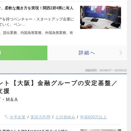
け、柔軟な働き方を実現！関西2府4県に有人
ィアを持つベンチャー・スタートアップ企業に
ていく、ベン…
務、貸出業務、内国為替業務、外国為替業務、有
り
詳細へ
掲載期間
26/08/07～26/08/20
タント【大阪】金融グループの安定基盤／
支援
・M&A
大手企業
英語力不問
土日祝休み
年収600万以上