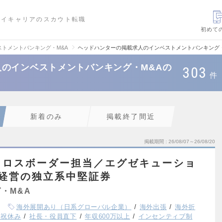
ハイキャリアのスカウト転職
初めて
ストメントバンキング・M&A
ヘッドハンターの掲載求人のインベストメントバンキング・
のインベストメントバンキング・M&Aの
303
件
新着のみ
掲載終了間近
掲載期間
26/08/07～26/08/20
クロスボーダー担当／エグゼキューショ
字経営の独立系中堅証券
・M&A
海外展開あり（日系グローバル企業）
海外出張
海外折
日祝休み
社長・役員直下
年収600万以上
インセンティブ制