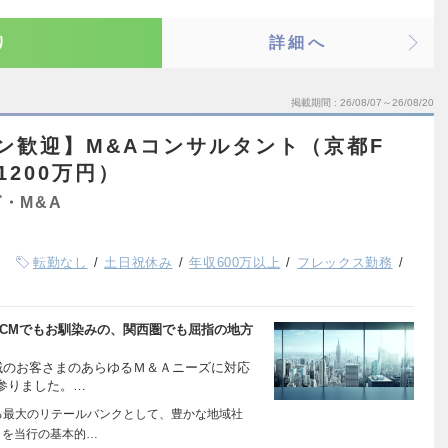
り
詳細へ
掲載期間
26/08/07～26/08/20
ーン歓迎】M&Aコンサルタント（京都F
1200万円）
・M&A
転勤なし
土日祝休み
年収600万以上
フレックス勤務
VCMでもお馴染みの、関西圏でも屈指の地方
域のお客さまのあらゆるＭ＆Ａニーズに対応
参りました。…
る最大のリテールバンクとして、豊かな地域社
とを当行の基本的…