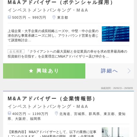
M&Aアドバイザー（ポテンシャル採用）
インベストメントバンキング・M&A
500万円 ～ 999万円
東京都
上場企業・大手企業の成長戦略ニーズや、中堅・中小企業の
潜在的な事業承継ニーズに対し、アウトバウンド営業を通じ
て譲渡検討企…
「クライアントへの最大貢献と全従業員の幸せを求め世界最高峰の
会社概要
投資銀行を目指す」を企業理念にM&Aアドバイザリー及び仲介を…
興味あり
詳細へ
掲載期間
26/06/15～26/08/09
M&Aアドバイザー（企業情報部）
インベストメントバンキング・M&A
400万円 ～ 1199万円
北海道、宮城県、群馬県、東京都、愛知
県、大阪府、福岡県
【業務内容】 M&Aアドバイザーとして、以下の業務に従事
していただきます。 ・M&A案件の開拓、提案 ・企業評価、