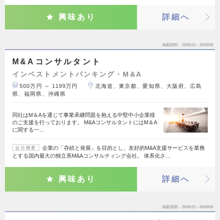
興味あり
詳細へ
掲載期間
26/06/15～26/08/09
M&Aコンサルタント
インベストメントバンキング・M&A
500万円 ～ 1199万円
北海道、東京都、愛知県、大阪府、広島
県、福岡県、沖縄県
同社はM＆Aを通じて事業承継問題を抱える中堅中小企業様
のご支援を行っております。 M&AコンサルタントにはM＆A
に関する一…
企業の「存続と発展」を目的とし、友好的M&A支援サービスを業務
会社概要
とする国内最大の独立系M&Aコンサルティング会社。 体系化さ…
興味あり
詳細へ
掲載期間
26/06/15～26/08/09