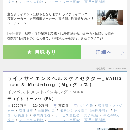
以上
フレックス勤務
リモートワーク可能
育児支援制度
主なクライアントは以下となります  ライフサイエンス：
製薬メーカー、医療機器メーカー、専門卸、製薬業界のバリ
ューチェーン…
監査・保証業務や税務・法務領域を含む総合力と国際力を活かし、
会社概要
複数専門分野を掛け合わせて、戦略策定から実行、またテクノロジ…
興味あり
詳細へ
掲載期間
26/07/25～26/08/07
ライフサイエンスヘルスケアセクター_Valua
tion & Modeling（Mgrクラス）
インベストメントバンキング・M&A
デロイト トーマツ（FA）
1000万円 ～ 1249万円
東京都
大手企業
管理職・マネジ
ャー
海外折衝
土日祝休み
ポテンシャル採用（未経験可）
社
長・役員直下
事業責任者
サービス責任者
海外転勤
年収600万
以上
フレックス勤務
リモートワーク可能
育児支援制度