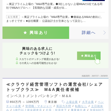
～東証プライム上場の『M&A専門企業』◆3社しかない上場M&Aの1社である同
社でM&Aのプロへ～ 【長期的な活躍・成長が出…
～東証プライム上場の『M&A専門企業』◆価値あるM&Aの創出に、
会社概要
まっすぐです～ ■会社概要： 公認会計士が主体となって設立し…
興味あり
詳細へ
興味のある求人に
チェックをつけよう!
興味あり
スカウトのマッチング精度があがる!
その求人への合格可能性がわかる!
掲載期間
26/07/27～26/08/09
≪クラウド経営管理ソフトの運営会社/シェア
トップクラス≫ M&A責任者候補
インベストメントバンキング・M&A
850万円 ～ 1399万円
東京都
上場企業
大手企業
ベン
チャー企業
管理職・マネジャー
英語力不問
転勤なし
土日祝休
み
1億円以上資金調達済
社長・役員直下
事業責任者
年収600万