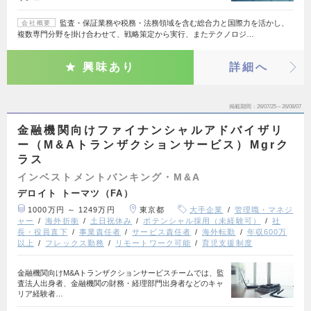
監査・保証業務や税務・法務領域を含む総合力と国際力を活かし、
会社概要
複数専門分野を掛け合わせて、戦略策定から実行、またテクノロジ…
興味あり
詳細へ
掲載期間
26/07/25～26/08/07
金融機関向けファイナンシャルアドバイザリ
ー（M&Aトランザクションサービス）Mgrク
ラス
インベストメントバンキング・M&A
デロイト トーマツ（FA）
1000万円 ～ 1249万円
東京都
大手企業
管理職・マネジ
ャー
海外折衝
土日祝休み
ポテンシャル採用（未経験可）
社
長・役員直下
事業責任者
サービス責任者
海外転勤
年収600万
以上
フレックス勤務
リモートワーク可能
育児支援制度
金融機関向けM&Aトランザクションサービスチームでは、監
査法人出身者、金融機関の財務・経理部門出身者などのキャ
リア経験者…