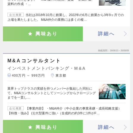
資料の作成 ・…
当社は2018年10月に創業し、2022年の6月に創業から3年9ヶ月での
会社概要
上場を果たしました。 M&A仲介の業務には多くの複…
興味あり
詳細へ
掲載期間
26/06/15～26/08/09
M&Aコンサルタント
インベストメントバンキング・M&A
400万円 ～ 999万円
東京都
業界トップクラスの実績を持つメンバーが集結した同社に
て、M&Aコンサルタントとしてソーシングからクロージング
までを一貫し…
【事業内容】 ・M&A仲介（中小企業の事業承継・成長戦略支援）
会社概要
【特徴・強み】 (1)大型案件に強い（全成約の約3件に1件がF…
興味あり
詳細へ