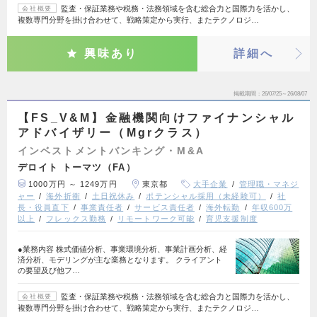
監査・保証業務や税務・法務領域を含む総合力と国際力を活かし、
会社概要
複数専門分野を掛け合わせて、戦略策定から実行、またテクノロジ…
興味あり
詳細へ
掲載期間
26/07/25～26/08/07
【FS_V&M】金融機関向けファイナンシャル
アドバイザリー（Mgrクラス）
インベストメントバンキング・M&A
デロイト トーマツ（FA）
1000万円 ～ 1249万円
東京都
大手企業
管理職・マネジ
ャー
海外折衝
土日祝休み
ポテンシャル採用（未経験可）
社
長・役員直下
事業責任者
サービス責任者
海外転勤
年収600万
以上
フレックス勤務
リモートワーク可能
育児支援制度
●業務内容 株式価値分析、事業環境分析、事業計画分析、経
済分析、モデリングが主な業務となります。 クライアント
の要望及び他フ…
監査・保証業務や税務・法務領域を含む総合力と国際力を活かし、
会社概要
複数専門分野を掛け合わせて、戦略策定から実行、またテクノロジ…