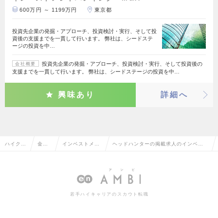
600万円 ～ 1199万円
東京都
投資先企業の発掘・アプローチ、投資検討・実行、そして投
資後の支援までを一貫して行います。 弊社は、シードステ
ージの投資を中…
投資先企業の発掘・アプローチ、投資検討・実行、そして投資後の
会社概要
支援までを一貫して行います。 弊社は、シードステージの投資を中…
興味あり
詳細へ
ハイクラ
金融
インベストメン
ヘッドハンターの掲載求人のインベス
ス求人T
系専
トバンキング・
トメントバンキング・M&Aの転職・求
OP
門職
M&A
人情報一覧
若手ハイキャリアのスカウト転職