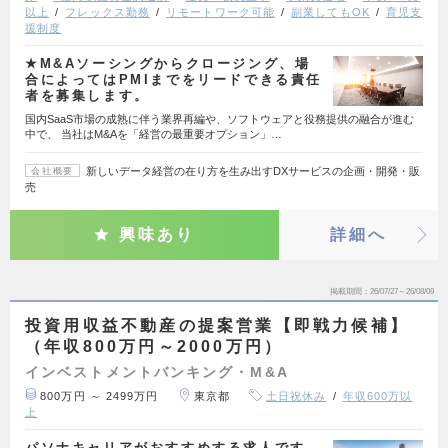
以上
フレックス勤務
リモートワーク可能
副業してもOK
育児支
援制度
★M&Aソーシングからクロージング、場
合によってはPMIまでをリードできる責任
者を募集します。
国内SaaS市場の成熟に伴う業界再編や、ソフトウェアと役務提供の融合が進む
中で、 当社はM&Aを「経営の最重要オプション」…
新しいデータ経営の在り方を生み出すDXサービスの企画・開発・販
会社概要
売
興味あり
詳細へ
掲載期間
26/07/27～26/08/09
投資用収益不動産の提案営業【即戦力候補】
（年収800万円～2000万円）
インベストメントバンキング・M&A
800万円 ～ 2499万円
東京都
土日祝休み
年収600万以
上
パソナキャリアがおすすめする求人です。