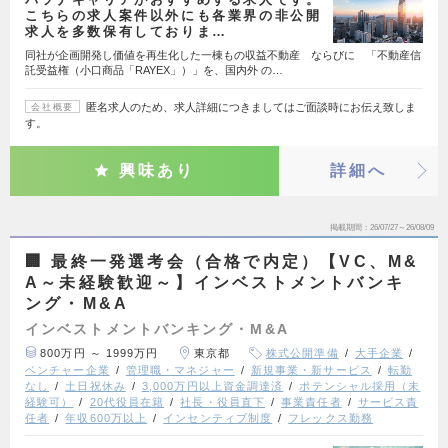
こちらの求人案件以外にも各業界の非公開
求人を多数保有しておりま…
同社が企画開発し価値を再生化した一棟もの収益不動産 ならびに 「不動産信
託受益権（小口商品「RAYEX」）」を、国内外 の…
匿名求人のため、求人詳細につきましてはご面談時にお伝え致しま
会社概要
す。
興味あり
詳細へ
掲載期間
26/07/27～26/08/09
🏢 最終一発選考会（合格で内定）【VC、M&
A～未経験歓迎～】インベストメントバンキ
ング・M&A
インベストメントバンキング・M&A
800万円 ～ 1999万円
東京都
株式公開準備
大手企業
ベンチャー企業
管理職・マネジャー
新規事業・新サービス
転勤
なし
土日祝休み
3,000万円以上資金調達済
ポテンシャル採用（未
経験可）
20代役員在籍
社長・役員直下
事業責任者
サービス責
任者
年収600万以上
インセンティブ制度
フレックス勤務