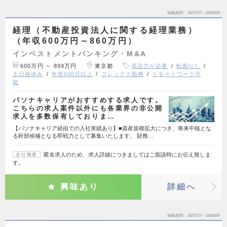
掲載期間
26/07/27～26/08/09
経理（不動産投資法人に関する経理業務）
（年収600万円～860万円）
インベストメントバンキング・M&A
600万円 ～ 899万円
東京都
英語力が必要
転勤なし
土日祝休み
年収600万以上
フレックス勤務
リモートワーク可
能
パソナキャリアがおすすめする求人です。
こちらの求人案件以外にも各業界の非公開
求人を多数保有しておりま…
【パソナキャリア経由での入社実績あり】■資産規模拡大につき、将来中核とな
る幹部候補となる即戦力として募集いたします。 財務…
匿名求人のため、求人詳細につきましてはご面談時にお伝え致しま
会社概要
す。
興味あり
詳細へ
掲載期間
26/07/27～26/08/09