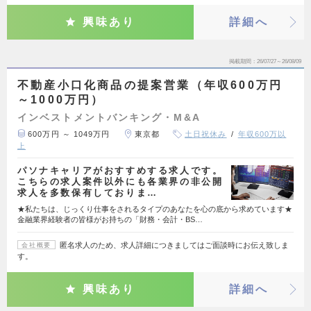
興味あり
詳細へ
掲載期間
26/07/27～26/08/09
不動産小口化商品の提案営業（年収600万円
～1000万円）
インベストメントバンキング・M&A
600万円 ～ 1049万円
東京都
土日祝休み
年収600万以
上
パソナキャリアがおすすめする求人です。
こちらの求人案件以外にも各業界の非公開
求人を多数保有しておりま…
★私たちは、じっくり仕事をされるタイプのあなたを心の底から求めています★
金融業界経験者の皆様がお持ちの「財務・会計・BS…
匿名求人のため、求人詳細につきましてはご面談時にお伝え致しま
会社概要
す。
興味あり
詳細へ