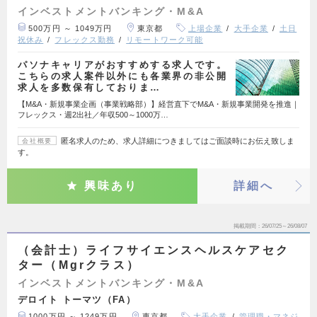
インベストメントバンキング・M&A
500万円 ～ 1049万円
東京都
上場企業
大手企業
土日
祝休み
フレックス勤務
リモートワーク可能
パソナキャリアがおすすめする求人です。
こちらの求人案件以外にも各業界の非公開
求人を多数保有しておりま…
【M&A・新規事業企画（事業戦略部）】経営直下でM&A・新規事業開発を推進｜
フレックス・週2出社／年収500～1000万…
匿名求人のため、求人詳細につきましてはご面談時にお伝え致しま
会社概要
す。
興味あり
詳細へ
掲載期間
26/07/25～26/08/07
（会計士）ライフサイエンスヘルスケアセク
ター（Mgrクラス）
インベストメントバンキング・M&A
デロイト トーマツ（FA）
1000万円 ～ 1249万円
東京都
大手企業
管理職・マネジ