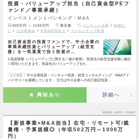
投資・バリューアップ担当（自己資金型PEフ
ァンド／事業承継）
インベストメントバンキング・M&A
600万円 ～ 1249万円
東京都
ベンチャー企業
転勤な
し
土日祝休み
年収600万以上
インセンティブ制度
自己資金型の投資ファンドで、中小企業の
事業承継投資とバリューアップ（経営支
援）を一気通貫で担う投資ポ…
1.投資業務（バリューアップに関する一連の業務） 投資先の経営支援全般に幅広
く関与いただきます。投資先のバリューアップを4…
中小企業投資・ベンチャー投資・経営コンサルティング・M&Aアド
会社概要
バイザリーを展開しています。 主力は中小企業への自己勘定投資…
興味あり
詳細へ
掲載期間
26/07/27～26/08/09
【新規事業×M&A担当】在宅・リモート可/裁
量権・予算規模◎（年収502万円～1000万
円）