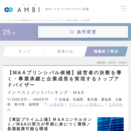
若手ハイキャリアのスカウト転職
ヘッドハンターの掲載求人のインベストメントバンキング・M&Aの転職・求人情報
25
条件変更
件
すべて
新着のみ
掲載終了間近
掲載期間
26/07/27～26/08/09
【M&Aプリンシパル候補】経営者の決断を導
く・事業承継と企業成長を実現するトップア
ドバイザー
インベストメントバンキング・M&A
1500万円 ～ 4999万円
北海道、宮城県、東京都、愛知県、大阪
府、香川県、福岡県
上場企業
マネジメント業務なし
土日祝休
み
【東証プライム上場】M＆Aコンサルタン
ト／M&Aの実力が早期に身につく環境／
長期就業可能な環境