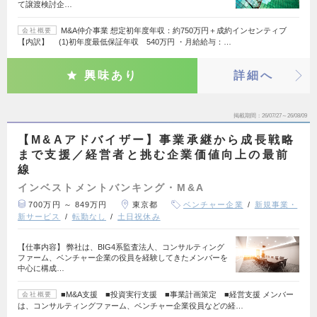
て譲渡検討企…
M&A仲介事業 想定初年度年収：約750万円＋成約インセンティブ
会社概要
【内訳】 (1)初年度最低保証年収 540万円 ・月給給与：…
興味あり
詳細へ
掲載期間
26/07/27～26/08/09
【M&Aアドバイザー】事業承継から成長戦略
まで支援／経営者と挑む企業価値向上の最前
線
インベストメントバンキング・M&A
700万円 ～ 849万円
東京都
ベンチャー企業
新規事業・
新サービス
転勤なし
土日祝休み
【仕事内容】 弊社は、BIG4系監査法人、コンサルティング
ファーム、ベンチャー企業の役員を経験してきたメンバーを
中心に構成…
■M&A支援 ■投資実行支援 ■事業計画策定 ■経営支援 メンバー
会社概要
は、コンサルティングファーム、ベンチャー企業役員などの経…