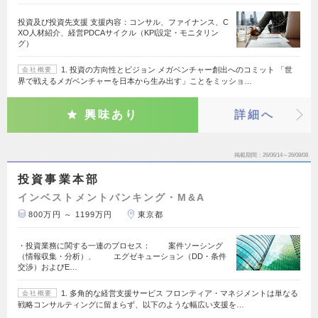
投資及び投資先支援 支援内容：コンサル、ファイナンス、C
XO人材紹介、経営PDCAサイクル（KPI設定・モニタリン
グ）
1. 投資の方向性とビジョン メガベンチャー創出へのコミット 「世
会社概要
界で戦えるメガベンチャーを日本から生み出す」ことをミッショ…
興味あり
詳細へ
掲載期間
26/06/14～26/08/08
投資事業本部
インベストメントバンキング・M&A
800万円 ～ 1199万円
東京都
・投資業務に関する一連のプロセス： 案件ソーシング
（情報収集・分析）、 エグゼキューション（DD・条件
交渉）およびE…
1. 多角的な経営支援サービス フロンティア・マネジメントは単なる
会社概要
戦略コンサルティングに留まらず、以下のような幅広い支援を…