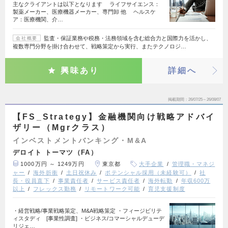
主なクライアントは以下となります ライフサイエンス：
製薬メーカー、医療機器メーカー、専門卸 他 ヘルスケ
ア：医療機関、介…
監査・保証業務や税務・法務領域を含む総合力と国際力を活かし、
会社概要
複数専門分野を掛け合わせて、戦略策定から実行、またテクノロジ…
興味あり
詳細へ
掲載期間
26/07/25～26/08/07
【FS_Strategy】金融機関向け戦略アドバイ
ザリー（Mgrクラス）
インベストメントバンキング・M&A
デロイト トーマツ（FA）
1000万円 ～ 1249万円
東京都
大手企業
管理職・マネジ
ャー
海外折衝
土日祝休み
ポテンシャル採用（未経験可）
社
長・役員直下
事業責任者
サービス責任者
海外転勤
年収600万
以上
フレックス勤務
リモートワーク可能
育児支援制度
・経営戦略/事業戦略策定、M&A戦略策定 ・フィージビリテ
ィスタディ [事業性調査] ・ビジネス/コマーシャルデューデ
リジェ…