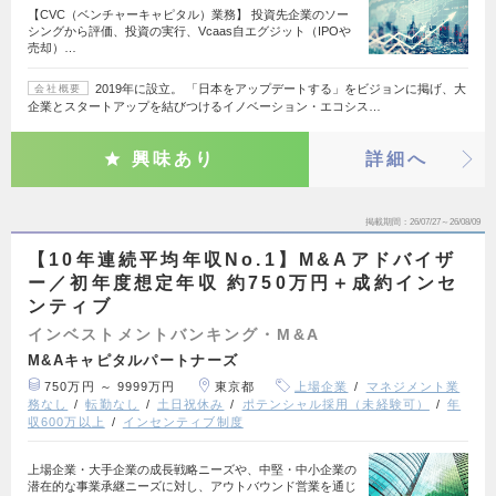
【CVC（ベンチャーキャピタル）業務】 投資先企業のソー
シングから評価、投資の実行、Vcaas自エグジット（IPOや
売却）…
2019年に設立。 「日本をアップデートする」をビジョンに掲げ、大
会社概要
企業とスタートアップを結びつけるイノベーション・エコシス…
興味あり
詳細へ
掲載期間
26/07/27～26/08/09
【10年連続平均年収No.1】M&Aアドバイザ
ー／初年度想定年収 約750万円＋成約インセ
ンティブ
インベストメントバンキング・M&A
M&Aキャピタルパートナーズ
750万円 ～ 9999万円
東京都
上場企業
マネジメント業
務なし
転勤なし
土日祝休み
ポテンシャル採用（未経験可）
年
収600万以上
インセンティブ制度
上場企業・大手企業の成長戦略ニーズや、中堅・中小企業の
潜在的な事業承継ニーズに対し、アウトバウンド営業を通じ