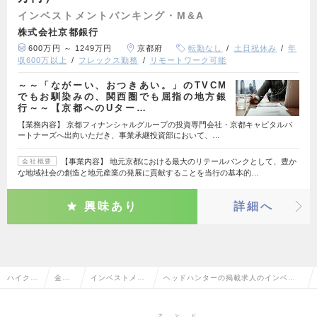
インベストメントバンキング・M&A
株式会社京都銀行
600万円 ～ 1249万円
京都府
転勤なし
土日祝休み
年
収600万以上
フレックス勤務
リモートワーク可能
～～「ながーい、おつきあい。」のTVCM
でもお馴染みの、関西圏でも屈指の地方銀
行～～【京都へのUター…
【業務内容】 京都フィナンシャルグループの投資専門会社・京都キャピタルパ
ートナーズへ出向いただき、事業承継投資部において、…
【事業内容】 地元京都における最大のリテールバンクとして、豊か
会社概要
な地域社会の創造と地元産業の発展に貢献することを当行の基本的…
興味あり
詳細へ
ハイクラ
金融
インベストメン
ヘッドハンターの掲載求人のインベス
ス求人T
系専
トバンキング・
トメントバンキング・M&Aの転職・求