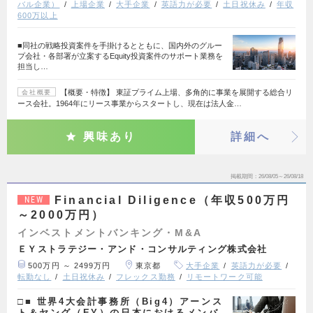
バル企業）
上場企業
大手企業
英語力が必要
土日祝休み
年収
600万以上
■同社の戦略投資案件を手掛けるとともに、国内外のグルー
プ会社・各部署が立案するEquity投資案件のサポート業務を
担当し…
【概要・特徴】 東証プライム上場、多角的に事業を展開する総合リ
会社概要
ース会社。1964年にリース事業からスタートし、現在は法人金…
興味あり
詳細へ
掲載期間
26/08/05～26/08/18
Financial Diligence（年収500万円
NEW
～2000万円）
インベストメントバンキング・M&A
ＥＹストラテジー・アンド・コンサルティング株式会社
500万円 ～ 2499万円
東京都
大手企業
英語力が必要
転勤なし
土日祝休み
フレックス勤務
リモートワーク可能
□■ 世界4大会計事務所（Big4）アーンス
ト＆ヤング（EY）の日本におけるメンバ