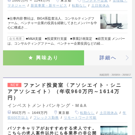
1000万円 ～ 1249万円
東京都
ベンチャー企業
管理職・
マネジャー
新規事業・新サービス
転勤なし
土日祝休み
■仕事内容 弊社は、BIG4系監査法人、コンサルティングフ
ァーム、ベンチャー企業の役員を経験してきたメンバーを中
心に構成さ…
■M&A支援 ■投資実行支援 ■事業計画策定 ■経営支援 メンバー
会社概要
は、コンサルティングファーム、ベンチャー企業役員などの経…
興味あり
詳細へ
掲載期間
26/08/04～26/08/17
ファンド投資室〈アソシエイト・シニ
NEW
アアソシエイト〉（年収960万円～1614万
円）
インベストメントバンキング・M&A
950万円 ～ 1649万円
東京都
転勤なし
土日祝休み
年
収600万以上
フレックス勤務
リモートワーク可能
パソナキャリアがおすすめする求人です。
こちらの求人案件以外にも各業界の非公開