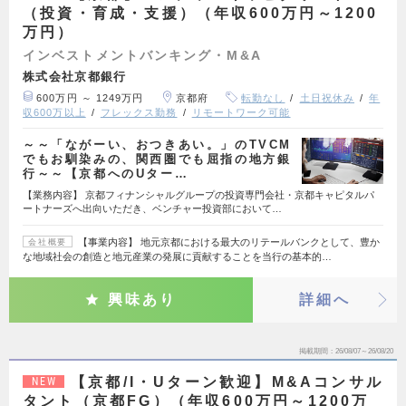
（投資・育成・支援）（年収600万円～1200
万円）
インベストメントバンキング・M&A
株式会社京都銀行
600万円 ～ 1249万円
京都府
転勤なし
土日祝休み
年
収600万以上
フレックス勤務
リモートワーク可能
～～「ながーい、おつきあい。」のTVCM
でもお馴染みの、関西圏でも屈指の地方銀
行～～【京都へのUター…
【業務内容】 京都フィナンシャルグループの投資専門会社・京都キャピタルパ
ートナーズへ出向いただき、ベンチャー投資部において…
【事業内容】 地元京都における最大のリテールバンクとして、豊か
会社概要
な地域社会の創造と地元産業の発展に貢献することを当行の基本的…
興味あり
詳細へ
掲載期間
26/08/07～26/08/20
【京都/I・Uターン歓迎】M&Aコンサル
NEW
タント（京都FG）（年収600万円～1200万