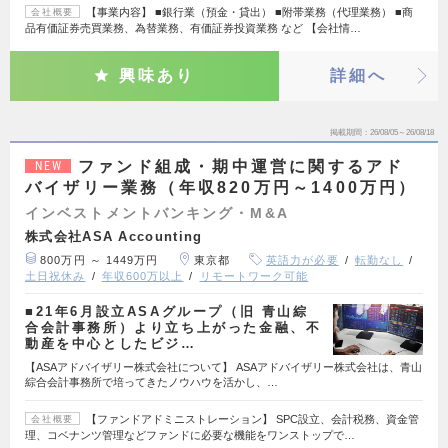
【事業内容】 ■銀行業（預金・貸出） ■附帯業務（代理業務） ■商
会社概要
品有価証券売買業務、為替業務、有価証券投資業務 など 【会社情…
興味あり
詳細へ
掲載期間
26/08/05～26/08/18
ファンド組成・期中運営に関するアド
NEW
バイザリー業務（年収820万円～1400万円）
インベストメントバンキング・M&A
株式会社ASA Accounting
800万円 ～ 1449万円
東京都
英語力が必要
転勤なし
土日祝休み
年収600万以上
リモートワーク可能
■21年6月設立ASAグループ（旧 青山綜
合会計事務所）より立ち上がった金融、不
動産を中心としたビジ…
【ASAアドバイザリー株式会社について】 ASAアドバイザリー株式会社は、青山
綜合会計事務所で培ってきたノウハウを活かし、…
【ファンドアドミニストレーション】 SPC設立、会計税務、資金管
会社概要
理、コベナンツ管理などファンドに必要な機能をワンストップで…