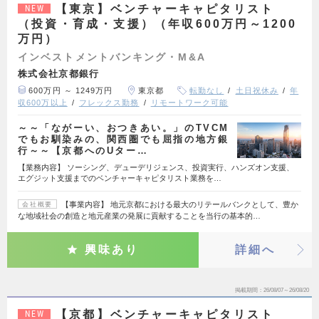
【東京】ベンチャーキャピタリスト
NEW
（投資・育成・支援）（年収600万円～1200
万円）
インベストメントバンキング・M&A
株式会社京都銀行
600万円 ～ 1249万円
東京都
転勤なし
土日祝休み
年
収600万以上
フレックス勤務
リモートワーク可能
～～「ながーい、おつきあい。」のTVCM
でもお馴染みの、関西圏でも屈指の地方銀
行～～【京都へのUター…
【業務内容】 ソーシング、デューデリジェンス、投資実行、ハンズオン支援、
エグジット支援までのベンチャーキャピタリスト業務を…
【事業内容】 地元京都における最大のリテールバンクとして、豊か
会社概要
な地域社会の創造と地元産業の発展に貢献することを当行の基本的…
興味あり
詳細へ
掲載期間
26/08/07～26/08/20
【京都】ベンチャーキャピタリスト
NEW