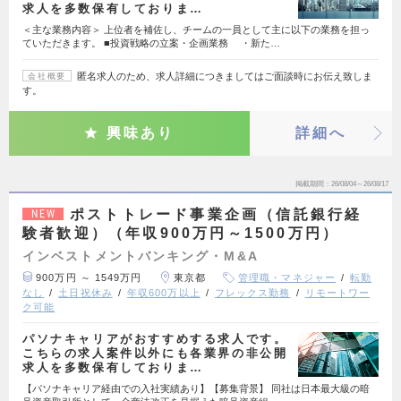
求人を多数保有しておりま…
＜主な業務内容＞ 上位者を補佐し、チームの一員として主に以下の業務を担っ
ていただきます。 ■投資戦略の立案・企画業務 ・新た…
匿名求人のため、求人詳細につきましてはご面談時にお伝え致しま
会社概要
す。
興味あり
詳細へ
掲載期間
26/08/04～26/08/17
ポストトレード事業企画（信託銀行経
NEW
験者歓迎）（年収900万円～1500万円）
インベストメントバンキング・M&A
900万円 ～ 1549万円
東京都
管理職・マネジャー
転勤
なし
土日祝休み
年収600万以上
フレックス勤務
リモートワー
ク可能
パソナキャリアがおすすめする求人です。
こちらの求人案件以外にも各業界の非公開
求人を多数保有しておりま…
【パソナキャリア経由での入社実績あり】【募集背景】 同社は日本最大級の暗