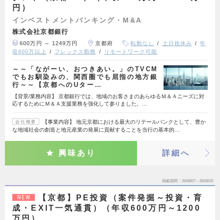
円）
インベストメントバンキング・M&A
株式会社京都銀行
600万円 ～ 1249万円
京都府
転勤なし
土日祝休み
年
収600万以上
フレックス勤務
リモートワーク可能
～～「ながーい、おつきあい。」のTVCM
でもお馴染みの、関西圏でも屈指の地方銀
行～～【京都へのUター…
【背景/業務内容】 京都銀行では、地域のお客さまのあらゆるＭ＆Ａニーズに対
応するためにＭ＆Ａ支援業務を強化して参りました。…
【事業内容】 地元京都における最大のリテールバンクとして、豊か
会社概要
な地域社会の創造と地元産業の発展に貢献することを当行の基本的…
興味あり
詳細へ
掲載期間
26/08/07～26/08/20
【京都】PE投資（案件発掘～投資・育
NEW
成・EXIT一気通貫）（年収600万円～1200
万円）