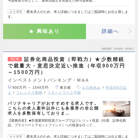
号資産取引所として、金商法改正を見据えた暗号資産組…
匿名求人のため、求人詳細につきましてはご面談時にお伝え致しま
会社概要
す。
興味あり
詳細へ
掲載期間
26/08/04～26/08/17
証券化商品投資（即戦力）★少数精鋭
NEW
で裁量大・意思決定近い推進（年収900万円
～1500万円）
インベストメントバンキング・M&A
900万円 ～ 1549万円
東京都
土日祝休み
年収600万以
上
フレックス勤務
リモートワーク可能
パソナキャリアがおすすめする求人です。
こちらの求人案件以外にも各業界の非公開
求人を多数保有しておりま…
【業務内容】 ■市場運用部投資グループではクレジット投資（社債、証券化商
品、プライベートアセットファンド）への投資を行って…
匿名求人のため、求人詳細につきましてはご面談時にお伝え致しま
会社概要