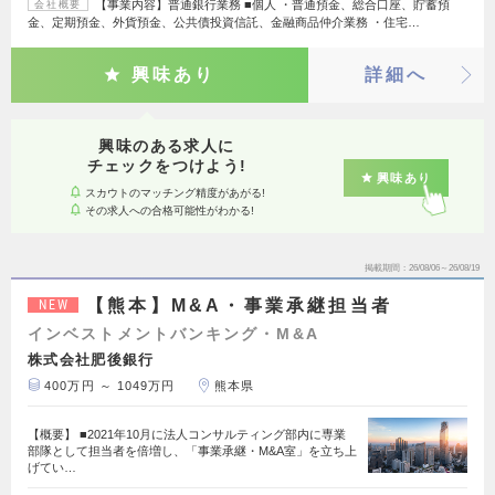
【事業内容】普通銀行業務 ■個人 ・普通預金、総合口座、貯蓄預
会社概要
金、定期預金、外貨預金、公共債投資信託、金融商品仲介業務 ・住宅…
興味あり
詳細へ
興味のある求人に
チェックをつけよう!
興味あり
スカウトのマッチング精度があがる!
その求人への合格可能性がわかる!
掲載期間
26/08/06～26/08/19
【熊本】M&A・事業承継担当者
NEW
インベストメントバンキング・M&A
株式会社肥後銀行
400万円 ～ 1049万円
熊本県
【概要】 ■2021年10月に法人コンサルティング部内に専業
部隊として担当者を倍増し、「事業承継・M&A室」を立ち上
げてい…