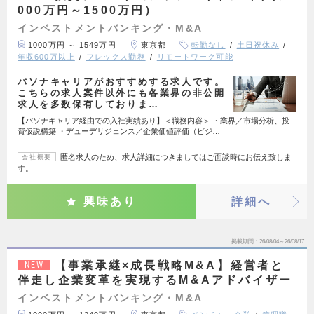
000万円～1500万円）
インベストメントバンキング・M&A
1000万円 ～ 1549万円
東京都
転勤なし
土日祝休み
年収600万以上
フレックス勤務
リモートワーク可能
パソナキャリアがおすすめする求人です。
こちらの求人案件以外にも各業界の非公開
求人を多数保有しておりま…
【パソナキャリア経由での入社実績あり】＜職務内容＞ ・業界／市場分析、投
資仮説構築 ・デューデリジェンス／企業価値評価（ビジ…
匿名求人のため、求人詳細につきましてはご面談時にお伝え致しま
会社概要
す。
興味あり
詳細へ
掲載期間
26/08/04～26/08/17
【事業承継×成長戦略M&A】経営者と
NEW
伴走し企業変革を実現するM&Aアドバイザー
インベストメントバンキング・M&A