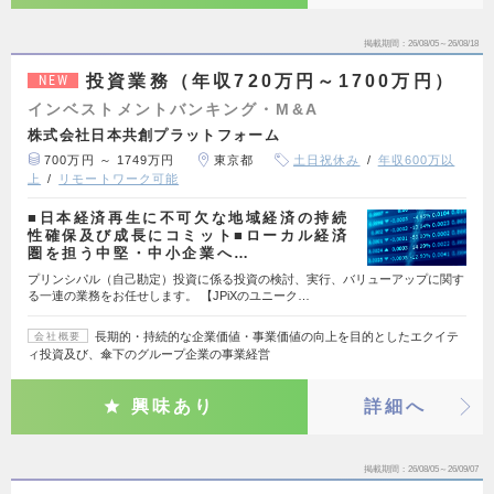
掲載期間
26/08/05～26/08/18
投資業務（年収720万円～1700万円）
NEW
インベストメントバンキング・M&A
株式会社日本共創プラットフォーム
700万円 ～ 1749万円
東京都
土日祝休み
年収600万以
上
リモートワーク可能
■日本経済再生に不可欠な地域経済の持続
性確保及び成長にコミット■ローカル経済
圏を担う中堅・中小企業へ…
プリンシパル（自己勘定）投資に係る投資の検討、実行、バリューアップに関す
る一連の業務をお任せします。 【JPiXのユニーク…
長期的・持続的な企業価値・事業価値の向上を目的としたエクイテ
会社概要
ィ投資及び、傘下のグループ企業の事業経営
興味あり
詳細へ
掲載期間
26/08/05～26/09/07