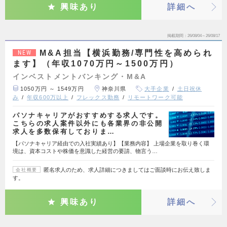
興味あり
詳細へ
掲載期間
26/08/04～26/08/17
M&A担当【横浜勤務/専門性を高められ
NEW
ます】（年収1070万円～1500万円）
インベストメントバンキング・M&A
1050万円 ～ 1549万円
神奈川県
大手企業
土日祝休
み
年収600万以上
フレックス勤務
リモートワーク可能
パソナキャリアがおすすめする求人です。
こちらの求人案件以外にも各業界の非公開
求人を多数保有しておりま…
【パソナキャリア経由での入社実績あり】【業務内容】 上場企業を取り巻く環
境は、資本コストや株価を意識した経営の要請、物言う…
匿名求人のため、求人詳細につきましてはご面談時にお伝え致しま
会社概要
す。
興味あり
詳細へ