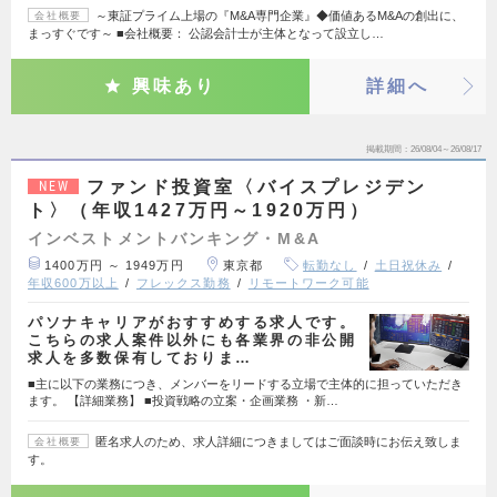
～東証プライム上場の『M&A専門企業』◆価値あるM&Aの創出に、
会社概要
まっすぐです～ ■会社概要： 公認会計士が主体となって設立し…
興味あり
詳細へ
掲載期間
26/08/04～26/08/17
ファンド投資室〈バイスプレジデン
NEW
ト〉（年収1427万円～1920万円）
インベストメントバンキング・M&A
1400万円 ～ 1949万円
東京都
転勤なし
土日祝休み
年収600万以上
フレックス勤務
リモートワーク可能
パソナキャリアがおすすめする求人です。
こちらの求人案件以外にも各業界の非公開
求人を多数保有しておりま…
■主に以下の業務につき、メンバーをリードする立場で主体的に担っていただき
ます。 【詳細業務】 ■投資戦略の立案・企画業務 ・新…
匿名求人のため、求人詳細につきましてはご面談時にお伝え致しま
会社概要
す。