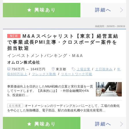
興味あり
詳細へ
掲載期間
26/08/05～26/08/18
M&Aスペシャリスト【東京】経営直結
NEW
で事業成長PMI主導・クロスボーダー案件を
担当歓迎
インベストメントバンキング・M&A
オムロン株式会社
750万円 ～ 1649万円
東京都
上場企業
土日祝休み
年
収600万以上
フレックス勤務
リモートワーク可能
事業価値向上を目的としたM&A戦略の立案と実行支援を一貫
してリードします。 【具体的には】 ・外部金融機関やFA
S、投資銀行…
オートメーションのリーディングカンパニーとして、工場の自動化
会社概要
を中心とした制御機器、電子部品、駅の自動改札機や太陽光発電用…
興味あり
詳細へ