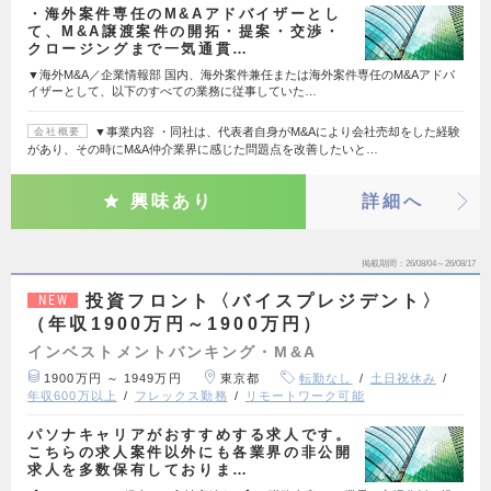
・海外案件専任のM&Aアドバイザーとし
て、M&A譲渡案件の開拓・提案・交渉・
クロージングまで一気通貫…
▼海外M&A／企業情報部 国内、海外案件兼任または海外案件専任のM&Aアドバ
イザーとして、以下のすべての業務に従事していた…
▼事業内容 ・同社は、代表者自身がM&Aにより会社売却をした経験
会社概要
があり、その時にM&A仲介業界に感じた問題点を改善したいと…
興味あり
詳細へ
掲載期間
26/08/04～26/08/17
投資フロント〈バイスプレジデント〉
NEW
（年収1900万円～1900万円）
インベストメントバンキング・M&A
1900万円 ～ 1949万円
東京都
転勤なし
土日祝休み
年収600万以上
フレックス勤務
リモートワーク可能
パソナキャリアがおすすめする求人です。
こちらの求人案件以外にも各業界の非公開
求人を多数保有しておりま…