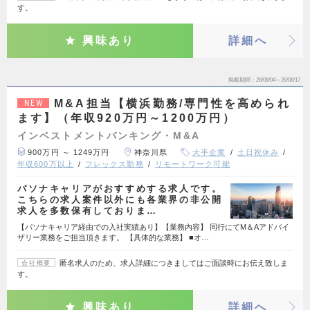
す。
興味あり
詳細へ
掲載期間
26/08/04～26/08/17
M&A担当【横浜勤務/専門性を高められ
NEW
ます】（年収920万円～1200万円）
インベストメントバンキング・M&A
900万円 ～ 1249万円
神奈川県
大手企業
土日祝休み
年収600万以上
フレックス勤務
リモートワーク可能
パソナキャリアがおすすめする求人です。
こちらの求人案件以外にも各業界の非公開
求人を多数保有しておりま…
【パソナキャリア経由での入社実績あり】【業務内容】 同行にてM＆Aアドバイ
ザリー業務をご担当頂きます。 【具体的な業務】 ■オ…
匿名求人のため、求人詳細につきましてはご面談時にお伝え致しま
会社概要
す。
興味あり
詳細へ