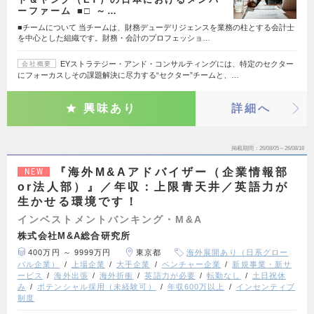
ーファーム ■□ ～…
■チームについて 当チームは、財務デューデリジェンスを業務の柱とする会計士
を中心とした組織です。財務・会計のプロフェッショ…
EYストラテジー・アンド・コンサルティングには、特定のセクター
会社概要
にフォーカスしその課題解決に尽力する“セクター”チームと、…
興味あり
詳細へ
掲載期間
26/08/05～26/08/18
『海外M&Aアドバイザー（企業情報部
NEW
or法人部）』／年収：上限青天井／英語力が
生かせる環境です！
インベストメントバンキング・M&A
株式会社M&A総合研究所
400万円 ～ 9999万円
東京都
海外展開あり（日系グロー
バル企業）
上場企業
大手企業
ベンチャー企業
新規事業・新サ
ービス
海外出張
海外折衝
英語力が必要
転勤なし
土日祝休
み
ポテンシャル採用（未経験可）
年収600万以上
インセンティブ
制度