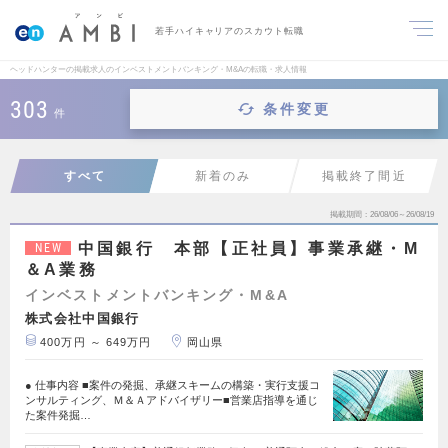
若手ハイキャリアのスカウト転職
ヘッドハンターの掲載求人のインベストメントバンキング・M&Aの転職・求人情報
303
条件変更
件
すべて
新着のみ
掲載終了間近
掲載期間
26/08/06～26/08/19
中国銀行 本部【正社員】事業承継・M
NEW
＆A業務
インベストメントバンキング・M&A
株式会社中国銀行
400万円 ～ 649万円
岡山県
● 仕事内容 ■案件の発掘、承継スキームの構築・実行支援コ
ンサルティング、Ｍ＆Ａアドバイザリー■営業店指導を通じ
た案件発掘…