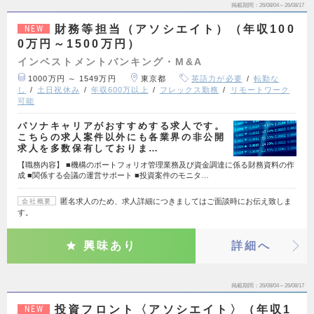
掲載期間
26/08/04～26/08/17
財務等担当（アソシエイト）（年収100
NEW
0万円～1500万円）
インベストメントバンキング・M&A
1000万円 ～ 1549万円
東京都
英語力が必要
転勤な
し
土日祝休み
年収600万以上
フレックス勤務
リモートワーク
可能
パソナキャリアがおすすめする求人です。
こちらの求人案件以外にも各業界の非公開
求人を多数保有しておりま…
【職務内容】 ■機構のポートフォリオ管理業務及び資金調達に係る財務資料の作
成 ■関係する会議の運営サポート ■投資案件のモニタ…
匿名求人のため、求人詳細につきましてはご面談時にお伝え致しま
会社概要
す。
興味あり
詳細へ
掲載期間
26/08/04～26/08/17
投資フロント〈アソシエイト〉（年収1
NEW