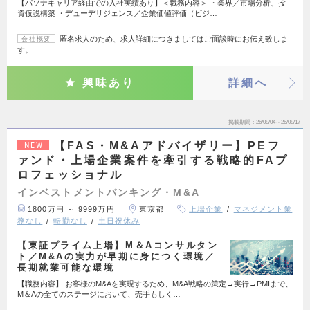
【パソナキャリア経由での入社実績あり】＜職務内容＞ ・業界／市場分析、投
資仮説構築 ・デューデリジェンス／企業価値評価（ビジ…
匿名求人のため、求人詳細につきましてはご面談時にお伝え致しま
会社概要
す。
興味あり
詳細へ
掲載期間
26/08/04～26/08/17
【FAS・M&Aアドバイザリー】PEフ
NEW
ァンド・上場企業案件を牽引する戦略的FAプ
ロフェッショナル
インベストメントバンキング・M&A
1800万円 ～ 9999万円
東京都
上場企業
マネジメント業
務なし
転勤なし
土日祝休み
【東証プライム上場】M＆Aコンサルタン
ト／M&Aの実力が早期に身につく環境／
長期就業可能な環境
【職務内容】 お客様のM&Aを実現するため、M&A戦略の策定→実行→PMIまで、
M＆Aの全てのステージにおいて、売手もしく…