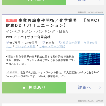
掲載期間
26/08/07～26/08/20
事業再編案件開拓／化学業界 【MMC/
NEW
財務DD / バリュエーション】
インベストメントバンキング・M&A
PwCアドバイザリー合同会社
650万円 ～ 2499万円
東京都
英語力が必要
年収600万
以上
フレックス勤務
リモートワーク可能
■職務内容 化学業界の業界再編に関する案件開拓 事業構造
改革、事業ポートフォリオ再編が求められる化学業界にフォ
ーカスして、M…
世界158カ国にネットワークを持ち、四大監査法人の1つであるPwC
会社概要
Japanグループの1社です。 M＆A、事業再生、イン…
興味あり
詳細へ
掲載期間
26/08/07～26/08/20