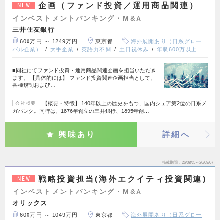
企画（ファンド投資／運用商品関連）
NEW
インベストメントバンキング・M&A
三井住友銀行
600万円 ～ 1249万円
東京都
海外展開あり（日系グロー
バル企業）
大手企業
英語力不問
土日祝休み
年収600万以上
■同社にてファンド投資・運用商品関連企画を担当いただき
ます。 【具体的には】 ファンド投資関連企画担当として、
各種規制および…
【概要・特徴】 140年以上の歴史をもつ、国内シェア第2位の日系メ
会社概要
ガバンク。同行は、1876年創立の三井銀行、1895年創…
興味あり
詳細へ
掲載期間
26/08/05～26/09/07
戦略投資担当(海外エクイティ投資関連)
NEW
インベストメントバンキング・M&A
オリックス
600万円 ～ 1049万円
東京都
海外展開あり（日系グロー