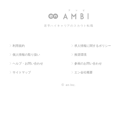
ス求人TO
専門職
バンキング・M&A
ング・M&Aの転職・求人情報一覧
P
若手ハイキャリアのスカウト転職
利用規約
求人情報に関するポリシー
個人情報の取り扱い
推奨環境
ヘルプ・お問い合わせ
参画のお問い合わせ
サイトマップ
エン会社概要
©
en Inc.