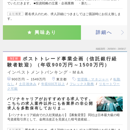
ていただきます。 ■投資戦略の立案・企画業務 ・新た…
匿名求人のため、求人詳細につきましてはご面談時にお伝え致しま
会社概要
す。
興味あり
詳細へ
掲載期間
26/08/04～26/08/17
ポストトレード事業企画（信託銀行経
NEW
験者歓迎）（年収900万円～1500万円）
インベストメントバンキング・M&A
900万円 ～ 1549万円
東京都
管理職・マネジャー
転勤
なし
土日祝休み
年収600万以上
フレックス勤務
リモートワー
ク可能
パソナキャリアがおすすめする求人です。
こちらの求人案件以外にも各業界の非公開
求人を多数保有しておりま…
【パソナキャリア経由での入社実績あり】【募集背景】 同社は日本最大級の暗
号資産取引所として、金商法改正を見据えた暗号資産組…