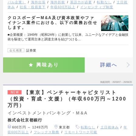
バル企業）
海外出張
海外折衝
英語力が必要
転勤なし
土日祝
休み
社長・役員直下
年収600万以上
インセンティブ制度
クロスボーダーM&A及び資本政策やファ
イナンス案件における、以下の業務お任せ
します。
■企業概要： 1949年（昭和24年）に創業して以来、ユニークなアイデアと金融技
術を駆使して運用主体と調達主体を結びつける…
証券業
会社概要
興味あり
詳細へ
掲載期間
26/08/07～26/08/20
【東京】ベンチャーキャピタリスト
NEW
（投資・育成・支援）（年収600万円～1200
万円）
インベストメントバンキング・M&A
株式会社京都銀行
600万円 ～ 1249万円
東京都
転勤なし
土日祝休み
年
収600万以上
フレックス勤務
リモートワーク可能