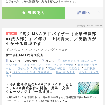
にフォーカスしその課題解決に尽力する“セクター”チームと、…
興味あり
詳細へ
掲載期間
26/08/05～26/08/18
『海外M&Aアドバイザー（企業情報部
NEW
or法人部）』／年収：上限青天井／英語力が
生かせる環境です！
インベストメントバンキング・M&A
株式会社M&A総合研究所
400万円 ～ 9999万円
東京都
海外展開あり（日系グロー
バル企業）
上場企業
大手企業
ベンチャー企業
新規事業・新サ
ービス
海外出張
海外折衝
英語力が必要
転勤なし
土日祝休
み
ポテンシャル採用（未経験可）
年収600万以上
インセンティブ
制度
・海外案件専任のM&Aアドバイザーとし
て、M&A譲渡案件の開拓・提案・交渉・
クロージングまで一気通貫…
▼海外M&A／企業情報部 国内、海外案件兼任または海外案件専任のM&Aアドバ
イザーとして、以下のすべての業務に従事していた…