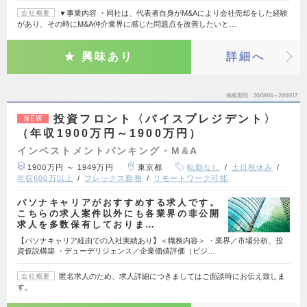
▼事業内容 ・同社は、代表者自身がM&Aにより会社売却をした経験
会社概要
があり、その時にM&A仲介業界に感じた問題点を改善したいと…
興味あり
詳細へ
掲載期間
26/08/04～26/08/17
投資フロント〈バイスプレジデント〉
NEW
（年収1900万円～1900万円）
インベストメントバンキング・M&A
1900万円 ～ 1949万円
東京都
転勤なし
土日祝休み
年収600万以上
フレックス勤務
リモートワーク可能
パソナキャリアがおすすめする求人です。
こちらの求人案件以外にも各業界の非公開
求人を多数保有しておりま…
【パソナキャリア経由での入社実績あり】＜職務内容＞ ・業界／市場分析、投
資仮説構築 ・デューデリジェンス／企業価値評価（ビジ…
匿名求人のため、求人詳細につきましてはご面談時にお伝え致しま
会社概要
す。