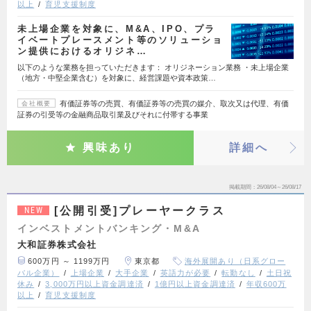
以上
育児支援制度
未上場企業を対象に、M&A、IPO、プラ
イベートプレースメント等のソリューショ
ン提供におけるオリジネ…
以下のような業務を担っていただきます： オリジネーション業務 ・未上場企業
（地方・中堅企業含む）を対象に、経営課題や資本政策…
有価証券等の売買、有価証券等の売買の媒介、取次又は代理、有価
会社概要
証券の引受等の金融商品取引業及びそれに付帯する事業
興味あり
詳細へ
掲載期間
26/08/04～26/08/17
[公開引受]プレーヤークラス
NEW
インベストメントバンキング・M&A
大和証券株式会社
600万円 ～ 1199万円
東京都
海外展開あり（日系グロー
バル企業）
上場企業
大手企業
英語力が必要
転勤なし
土日祝
休み
3,000万円以上資金調達済
1億円以上資金調達済
年収600万
以上
育児支援制度