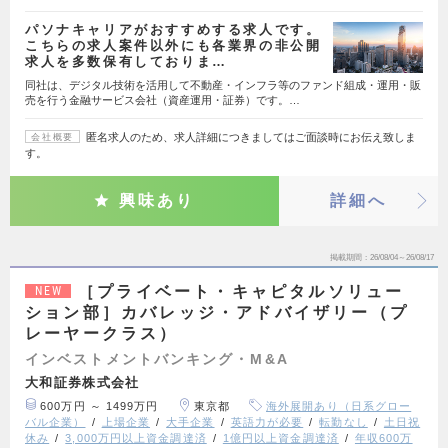
パソナキャリアがおすすめする求人です。
こちらの求人案件以外にも各業界の非公開
求人を多数保有しておりま…
同社は、デジタル技術を活用して不動産・インフラ等のファンド組成・運用・販
売を行う金融サービス会社（資産運用・証券）です。…
匿名求人のため、求人詳細につきましてはご面談時にお伝え致しま
会社概要
す。
興味あり
詳細へ
掲載期間
26/08/04～26/08/17
［プライベート・キャピタルソリュー
NEW
ション部］カバレッジ・アドバイザリー（プ
レーヤークラス）
インベストメントバンキング・M&A
大和証券株式会社
600万円 ～ 1499万円
東京都
海外展開あり（日系グロー
バル企業）
上場企業
大手企業
英語力が必要
転勤なし
土日祝
休み
3,000万円以上資金調達済
1億円以上資金調達済
年収600万