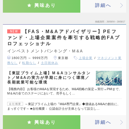
興味あり
詳細へ
掲載期間
26/08/04～26/08/17
【FAS・M&Aアドバイザリー】PEフ
NEW
ァンド・上場企業案件を牽引する戦略的FAプ
ロフェッショナル
インベストメントバンキング・M&A
1800万円 ～ 9999万円
東京都
上場企業
マネジメント業
務なし
転勤なし
土日祝休み
【東証プライム上場】M＆Aコンサルタン
ト／M&Aの実力が早期に身につく環境／
長期就業可能な環境
【職務内容】 お客様のM&Aを実現するため、M&A戦略の策定→実行→PMIまで、
M＆Aの全てのステージにおいて、売手もしく…
～東証プライム上場の『M&A専門企業』◆価値あるM&Aの創出に、
会社概要
まっすぐです～ ■会社概要： 公認会計士が主体となって設立し…
興味あり
詳細へ