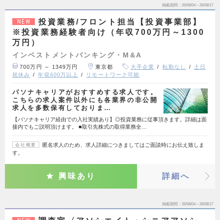
掲載期間
26/08/04～26/08/17
投資業務/フロント担当【投資事業部】
NEW
※投資業務経験者向け（年収700万円～1300
万円）
インベストメントバンキング・M&A
700万円 ～ 1349万円
東京都
大手企業
転勤なし
土日
祝休み
年収600万以上
リモートワーク可能
パソナキャリアがおすすめする求人です。
こちらの求人案件以外にも各業界の非公開
求人を多数保有しておりま…
【パソナキャリア経由での入社実績あり】◎投資業務に従事頂きます。詳細は面
接内でもご説明頂けます。 ■取引先株式の取得業務全…
匿名求人のため、求人詳細につきましてはご面談時にお伝え致しま
会社概要
す。
興味あり
詳細へ
掲載期間
26/08/04～26/08/17