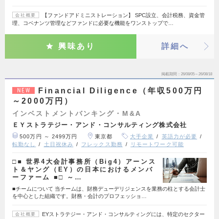
【ファンドアドミニストレーション】 SPC設立、会計税務、資金管
会社概要
理、コベナンツ管理などファンドに必要な機能をワンストップで…
興味あり
詳細へ
掲載期間
26/08/05～26/08/18
Financial Diligence（年収500万円
NEW
～2000万円）
インベストメントバンキング・M&A
ＥＹストラテジー・アンド・コンサルティング株式会社
500万円 ～ 2499万円
東京都
大手企業
英語力が必要
転勤なし
土日祝休み
フレックス勤務
リモートワーク可能
□■ 世界4大会計事務所（Big4）アーンス
ト＆ヤング（EY）の日本におけるメンバ
ーファーム ■□ ～…
■チームについて 当チームは、財務デューデリジェンスを業務の柱とする会計士
を中心とした組織です。財務・会計のプロフェッショ…
EYストラテジー・アンド・コンサルティングには、特定のセクター
会社概要