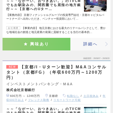
～～「ながーい、おつきあい。」のTVCM
でもお馴染みの、関西圏でも屈指の地方銀
行～～【京都へのUター…
【業務内容】 京都フィナンシャルグループの投資専門会社・京都キャピタルパ
ートナーズへ出向いただき、ベンチャー投資部において…
【事業内容】 地元京都における最大のリテールバンクとして、豊か
会社概要
な地域社会の創造と地元産業の発展に貢献することを当行の基本的…
興味あり
詳細へ
掲載期間
26/08/07～26/08/20
【京都/I・Uターン歓迎】M&Aコンサル
NEW
タント（京都FG）（年収600万円～1200万
円）
インベストメントバンキング・M&A
株式会社京都銀行
600万円 ～ 1249万円
京都府
転勤なし
土日祝休み
年
収600万以上
フレックス勤務
リモートワーク可能
～～「ながーい、おつきあい。」のTVCM
でもお馴染みの、関西圏でも屈指の地方銀