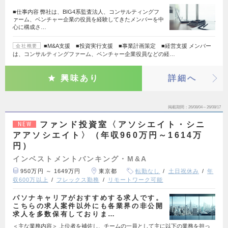
■仕事内容 弊社は、BIG4系監査法人、コンサルティングフ
ァーム、ベンチャー企業の役員を経験してきたメンバーを中
心に構成さ…
■M&A支援 ■投資実行支援 ■事業計画策定 ■経営支援 メンバー
会社概要
は、コンサルティングファーム、ベンチャー企業役員などの経…
興味あり
詳細へ
掲載期間
26/08/04～26/08/17
ファンド投資室〈アソシエイト・シニ
NEW
アアソシエイト〉（年収960万円～1614万
円）
インベストメントバンキング・M&A
950万円 ～ 1649万円
東京都
転勤なし
土日祝休み
年
収600万以上
フレックス勤務
リモートワーク可能
パソナキャリアがおすすめする求人です。
こちらの求人案件以外にも各業界の非公開
求人を多数保有しておりま…
＜主な業務内容＞ 上位者を補佐し、チームの一員として主に以下の業務を担っ