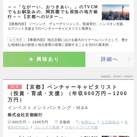
～～「ながーい、おつきあい。」のTVCM
でもお馴染みの、関西圏でも屈指の地方銀
行～～【京都へのUター…
【業務内容】 ソーシング、デューデリジェンス、投資実行、ハンズオン支援、
エグジット支援までのベンチャーキャピタリスト業務を…
【事業内容】 地元京都における最大のリテールバンクとして、豊か
会社概要
な地域社会の創造と地元産業の発展に貢献することを当行の基本的…
興味あり
詳細へ
掲載期間
26/08/07～26/08/20
【京都】ベンチャーキャピタリスト
NEW
（投資・育成・支援）（年収600万円～1200
万円）
インベストメントバンキング・M&A
株式会社京都銀行
600万円 ～ 1249万円
京都府
転勤なし
土日祝休み
年
収600万以上
フレックス勤務
リモートワーク可能