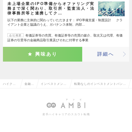
未上場企業のIPO準備からオファリング実
務まで深く関わり、取引所・監査法人・法
律事務所等と連携してク…
以下の業務に主体的に関わっていただきます： IPO準備支援・制度設計 クラ
イアント企業と協議のうえ、ガバナンス体制、内部…
有価証券等の売買、有価証券等の売買の媒介、取次又は代理、有価
会社概要
証券の引受等の金融商品取引業及びそれに付帯する事業
興味あり
詳細へ
ハイクラ
金融系
インベストメント
転勤なしのインベストメントバンキ
ス求人TO
専門職
バンキング・M&A
ング・M&Aの転職・求人情報一覧
P
若手ハイキャリアのスカウト転職