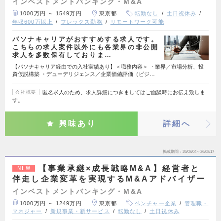
インベストメントバンキング・M&A
1000万円 ～ 1549万円
東京都
転勤なし
土日祝休み
年収600万以上
フレックス勤務
リモートワーク可能
パソナキャリアがおすすめする求人です。
こちらの求人案件以外にも各業界の非公開
求人を多数保有しておりま…
【パソナキャリア経由での入社実績あり】＜職務内容＞ ・業界／市場分析、投
資仮説構築 ・デューデリジェンス／企業価値評価（ビジ…
匿名求人のため、求人詳細につきましてはご面談時にお伝え致しま
会社概要
す。
興味あり
詳細へ
掲載期間
26/08/04～26/08/17
【事業承継×成長戦略M&A】経営者と
NEW
伴走し企業変革を実現するM&Aアドバイザー
インベストメントバンキング・M&A
1000万円 ～ 1249万円
東京都
ベンチャー企業
管理職・
マネジャー
新規事業・新サービス
転勤なし
土日祝休み