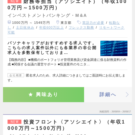
財務等担当（アソシエイト）（年収100
NEW
0万円～1500万円）
インベストメントバンキング・M&A
1000万円 ～ 1549万円
東京都
英語力が必要
転勤な
し
土日祝休み
年収600万以上
フレックス勤務
リモートワーク
可能
パソナキャリアがおすすめする求人です。
こちらの求人案件以外にも各業界の非公開
求人を多数保有しておりま…
【職務内容】 ■機構のポートフォリオ管理業務及び資金調達に係る財務資料の作
成 ■関係する会議の運営サポート ■投資案件のモニタ…
匿名求人のため、求人詳細につきましてはご面談時にお伝え致しま
会社概要
す。
興味あり
詳細へ
掲載期間
26/08/04～26/08/17
投資フロント〈アソシエイト〉（年収1
NEW
000万円～1500万円）