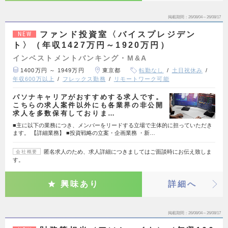
掲載期間
26/08/04～26/08/17
ファンド投資室〈バイスプレジデン
NEW
ト〉（年収1427万円～1920万円）
インベストメントバンキング・M&A
1400万円 ～ 1949万円
東京都
転勤なし
土日祝休み
年収600万以上
フレックス勤務
リモートワーク可能
パソナキャリアがおすすめする求人です。
こちらの求人案件以外にも各業界の非公開
求人を多数保有しておりま…
■主に以下の業務につき、メンバーをリードする立場で主体的に担っていただき
ます。 【詳細業務】 ■投資戦略の立案・企画業務 ・新…
匿名求人のため、求人詳細につきましてはご面談時にお伝え致しま
会社概要
す。
興味あり
詳細へ
掲載期間
26/08/04～26/08/17