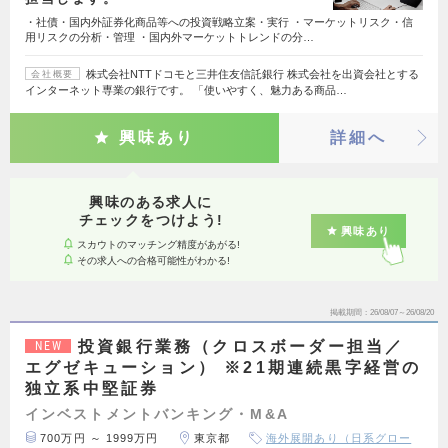
・社債・国内外証券化商品等への投資戦略立案・実行 ・マーケットリスク・信
用リスクの分析・管理 ・国内外マーケットトレンドの分…
株式会社NTTドコモと三井住友信託銀行 株式会社を出資会社とする
会社概要
インターネット専業の銀行です。 「使いやすく、魅力ある商品…
興味あり
詳細へ
興味のある求人に
チェックをつけよう!
興味あり
スカウトのマッチング精度があがる!
その求人への合格可能性がわかる!
掲載期間
26/08/07～26/08/20
投資銀行業務（クロスボーダー担当／
NEW
エグゼキューション） ※21期連続黒字経営の
独立系中堅証券
インベストメントバンキング・M&A
700万円 ～ 1999万円
東京都
海外展開あり（日系グロー