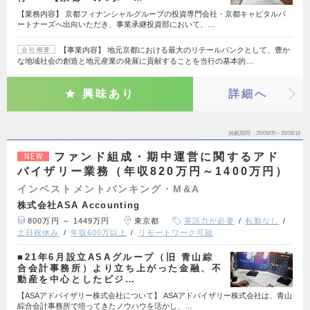
【業務内容】 京都フィナンシャルグループの投資専門会社・京都キャピタルパ
ートナーズへ出向いただき、事業承継投資部において、…
【事業内容】 地元京都における最大のリテールバンクとして、豊か
会社概要
な地域社会の創造と地元産業の発展に貢献することを当行の基本的…
興味あり
詳細へ
掲載期間
26/08/05～26/08/18
ファンド組成・期中運営に関するアド
NEW
バイザリー業務（年収820万円～1400万円）
インベストメントバンキング・M&A
株式会社ASA Accounting
800万円 ～ 1449万円
東京都
英語力が必要
転勤なし
土日祝休み
年収600万以上
リモートワーク可能
■21年6月設立ASAグループ（旧 青山綜
合会計事務所）より立ち上がった金融、不
動産を中心としたビジ…
【ASAアドバイザリー株式会社について】 ASAアドバイザリー株式会社は、青山
綜合会計事務所で培ってきたノウハウを活かし、…