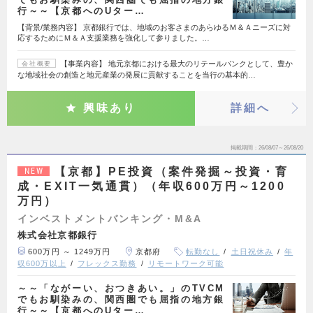
行～～【京都へのUター…
【背景/業務内容】 京都銀行では、地域のお客さまのあらゆるＭ＆Ａニーズに対
応するためにＭ＆Ａ支援業務を強化して参りました。…
【事業内容】 地元京都における最大のリテールバンクとして、豊か
会社概要
な地域社会の創造と地元産業の発展に貢献することを当行の基本的…
興味あり
詳細へ
掲載期間
26/08/07～26/08/20
【京都】PE投資（案件発掘～投資・育
NEW
成・EXIT一気通貫）（年収600万円～1200
万円）
インベストメントバンキング・M&A
株式会社京都銀行
600万円 ～ 1249万円
京都府
転勤なし
土日祝休み
年
収600万以上
フレックス勤務
リモートワーク可能
～～「ながーい、おつきあい。」のTVCM
でもお馴染みの、関西圏でも屈指の地方銀
行～～【京都へのUター…