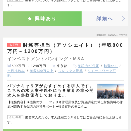
匿名求人のため、求人詳細につきましてはご面談時にお伝え致しま
会社概要
す。
興味あり
詳細へ
掲載期間
26/08/04～26/08/17
財務等担当（アソシエイト）（年収800
NEW
万円～1200万円）
インベストメントバンキング・M&A
800万円 ～ 1249万円
東京都
英語力が必要
転勤なし
土日祝休み
年収600万以上
フレックス勤務
リモートワーク可
能
パソナキャリアがおすすめする求人です。
こちらの求人案件以外にも各業界の非公開
求人を多数保有しておりま…
【職務内容】 ■機構のポートフォリオ管理業務及び資金調達に係る財務資料の作
成 ■関係する会議の運営サポート ■投資案件のモニタ…
匿名求人のため、求人詳細につきましてはご面談時にお伝え致しま
会社概要
す。