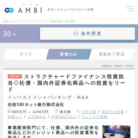
若手ハイキャリアのスカウト転職
転勤なしのインベストメントバンキング・M&Aの転職・求人情報
30
条件変更
件
すべて
新着のみ
掲載終了間近
掲載期間
26/08/07～26/08/20
ストラクチャードファイナンス投資担
NEW
当◇社債・国内外証券化商品への投資をリー
ド
インベストメントバンキング・M&A
住信SBIネット銀行株式会社
800万円 ～ 1249万円
東京都
大手企業
英語力が必要
転勤なし
土日祝休み
年収600万以上
フレックス勤務
事業開発部門にて、社債、国内外の証券化
商品などのクレジット商品への投資運用を
担当します。