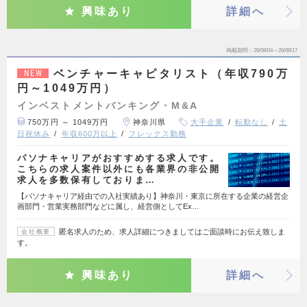
興味あり
詳細へ
掲載期間
26/08/04～26/08/17
ベンチャーキャピタリスト（年収790万
NEW
円～1049万円）
インベストメントバンキング・M&A
750万円 ～ 1049万円
神奈川県
大手企業
転勤なし
土
日祝休み
年収600万以上
フレックス勤務
パソナキャリアがおすすめする求人です。
こちらの求人案件以外にも各業界の非公開
求人を多数保有しておりま…
【パソナキャリア経由での入社実績あり】神奈川・東京に所在する企業の経営企
画部門・営業実務部門などに属し、経営側としてEx…
匿名求人のため、求人詳細につきましてはご面談時にお伝え致しま
会社概要
す。
興味あり
詳細へ