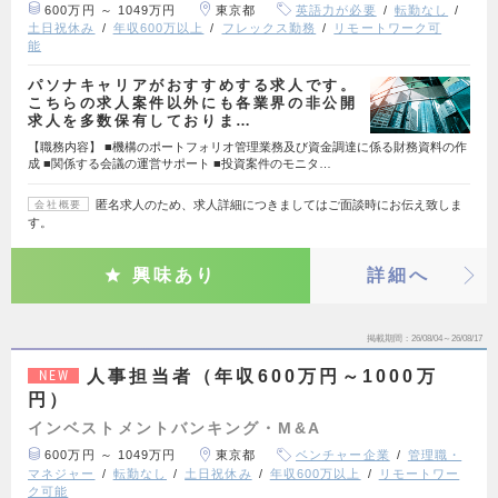
600万円 ～ 1049万円
東京都
英語力が必要
転勤なし
土日祝休み
年収600万以上
フレックス勤務
リモートワーク可
能
パソナキャリアがおすすめする求人です。
こちらの求人案件以外にも各業界の非公開
求人を多数保有しておりま…
【職務内容】 ■機構のポートフォリオ管理業務及び資金調達に係る財務資料の作
成 ■関係する会議の運営サポート ■投資案件のモニタ…
匿名求人のため、求人詳細につきましてはご面談時にお伝え致しま
会社概要
す。
興味あり
詳細へ
掲載期間
26/08/04～26/08/17
人事担当者（年収600万円～1000万
NEW
円）
インベストメントバンキング・M&A
600万円 ～ 1049万円
東京都
ベンチャー企業
管理職・
マネジャー
転勤なし
土日祝休み
年収600万以上
リモートワー
ク可能