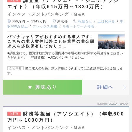
調査室〈アソシエイト・シニアアソシ
NEW
エイト〉（年収615万円～1330万円）
インベストメントバンキング・M&A
600万円 ～ 1349万円
東京都
転勤なし
土日祝休み
年
収600万以上
フレックス勤務
リモートワーク可能
パソナキャリアがおすすめする求人です。
こちらの求人案件以外にも各業界の非公開
求人を多数保有しておりま…
■調査室にて、投資活動に資する国内外の市場の動向に関する調査等をご担当い
ただきます。 【詳細業務】 ■JICのインテリジェン…
匿名求人のため、求人詳細につきましてはご面談時にお伝え致しま
会社概要
す。
興味あり
詳細へ
掲載期間
26/08/04～26/08/17
財務等担当（アソシエイト）（年収600
NEW
万円～1000万円）
インベストメントバンキング・M&A