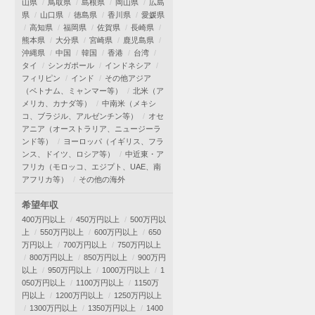
山県
鳥取県
島根県
岡山県
広島
県
山口県
徳島県
香川県
愛媛県
高知県
福岡県
佐賀県
長崎県
熊本県
大分県
宮崎県
鹿児島県
沖縄県
中国
韓国
香港
台湾
タイ
シンガポール
インドネシア
フィリピン
インド
その他アジア
（ベトナム、ミャンマー等）
北米（ア
メリカ、カナダ等）
中南米（メキシ
コ、ブラジル、アルゼンチン等）
オセ
アニア（オーストラリア、ニュージーラ
ンド等）
ヨーロッパ（イギリス、フラ
ンス、ドイツ、ロシア等）
中近東・ア
フリカ（モロッコ、エジプト、UAE、南
アフリカ等）
その他の海外
希望年収
400万円以上
450万円以上
500万円以
上
550万円以上
600万円以上
650
万円以上
700万円以上
750万円以上
800万円以上
850万円以上
900万円
以上
950万円以上
1000万円以上
1
050万円以上
1100万円以上
1150万
円以上
1200万円以上
1250万円以上
1300万円以上
1350万円以上
1400