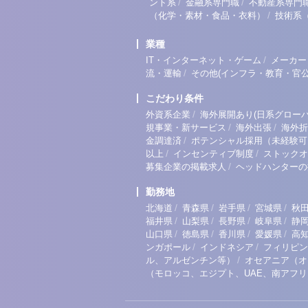
/
/
ント系
金融系専門職
不動産系専門
/
（化学・素材・食品・衣料）
技術系
業種
/
IT・インターネット・ゲーム
メーカー
/
流・運輸
その他(インフラ・教育・官公
こだわり条件
/
外資系企業
海外展開あり(日系グローバ
/
/
規事業・新サービス
海外出張
海外折
/
金調達済
ポテンシャル採用（未経験可
/
/
以上
インセンティブ制度
ストックオ
/
募集企業の掲載求人
ヘッドハンターの
勤務地
/
/
/
/
北海道
青森県
岩手県
宮城県
秋
/
/
/
/
福井県
山梨県
長野県
岐阜県
静
/
/
/
/
山口県
徳島県
香川県
愛媛県
高
/
/
ンガポール
インドネシア
フィリピン
/
ル、アルゼンチン等）
オセアニア（オ
（モロッコ、エジプト、UAE、南アフ