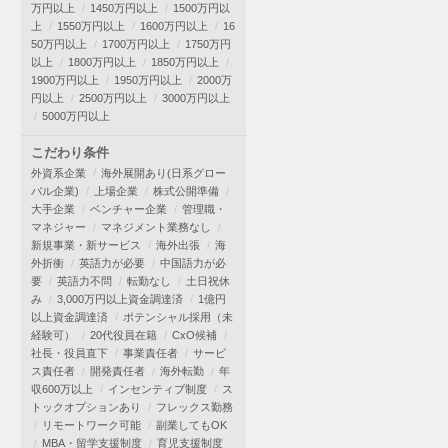
万円以上
1450万円以上
1500万円以
上
1550万円以上
1600万円以上
16
50万円以上
1700万円以上
1750万円
以上
1800万円以上
1850万円以上
1900万円以上
1950万円以上
2000万
円以上
2500万円以上
3000万円以上
5000万円以上
こだわり条件
外資系企業
海外展開あり(日系グロー
バル企業)
上場企業
株式公開準備
大手企業
ベンチャー企業
管理職・
マネジャー
マネジメント業務なし
新規事業・新サービス
海外出張
海
外折衝
英語力が必要
中国語力が必
要
英語力不問
転勤なし
土日祝休
み
3,000万円以上資金調達済
1億円
以上資金調達済
ポテンシャル採用（未
経験可）
20代役員在籍
CxO候補
社長・役員直下
事業責任者
サービ
ス責任者
開発責任者
海外転勤
年
収600万以上
インセンティブ制度
ス
トックオプションあり
フレックス勤務
リモートワーク可能
副業してもOK
MBA・留学支援制度
育児支援制度