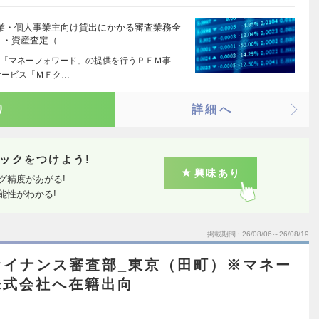
企業・個人事業主向け貸出にかかる審査業務全
 ・資産査定（…
「マネーフォワード」の提供を行うＰＦＭ事
サービス「ＭＦク…
り
詳細へ
ックをつけよう!
興味あり
グ精度があがる!
能性がわかる!
掲載期間
26/08/06～26/08/19
ァイナンス審査部_東京（田町）※マネー
株式会社へ在籍出向