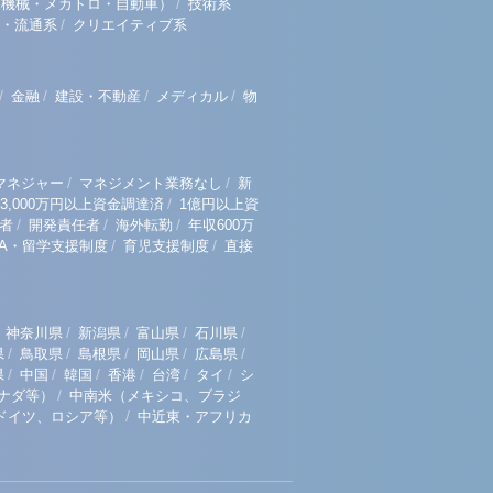
/
（機械・メカトロ・自動車）
技術系
/
・流通系
クリエイティブ系
/
/
/
/
金融
建設・不動産
メディカル
物
/
/
マネジャー
マネジメント業務なし
新
/
3,000万円以上資金調達済
1億円以上資
/
/
/
者
開発責任者
海外転勤
年収600万
/
/
BA・留学支援制度
育児支援制度
直接
/
/
/
/
神奈川県
新潟県
富山県
石川県
/
/
/
/
/
県
鳥取県
島根県
岡山県
広島県
/
/
/
/
/
/
県
中国
韓国
香港
台湾
タイ
シ
/
ナダ等）
中南米（メキシコ、ブラジ
/
ドイツ、ロシア等）
中近東・アフリカ