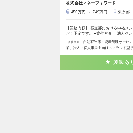
株式会社マネーフォワード
450万円 ～ 749万円
東京都
【業務内容】 審査部における中核メ
だく予定です。 ■案件審査 ・法人ク
自動家計簿・資産管理サービス
会社概要
業、法人・個人事業主向けのクラウド型
興味あ