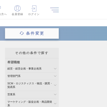
の方へ
会員登録
ログイン
条件変更
その他の条件で探す
希望職種
経営・経営企画・事業企画系
管理部門系
SCM・ロジスティクス・物流・購買・
貿易系
営業系
マーケティング・販促企画・商品開発
系