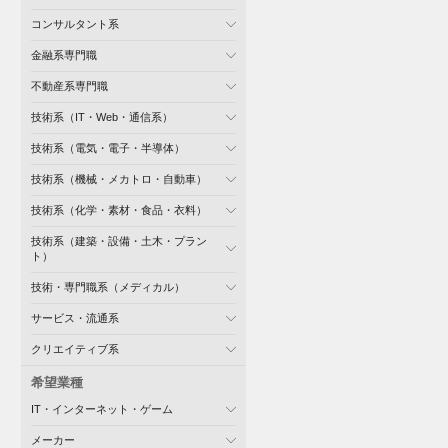
コンサルタント系
金融系専門職
不動産系専門職
技術系（IT・Web・通信系）
技術系（電気・電子・半導体）
技術系（機械・メカトロ・自動車）
技術系（化学・素材・食品・衣料）
技術系（建築・設備・土木・プラン
ト）
技術・専門職系（メディカル）
サービス・流通系
クリエイティブ系
希望業種
IT・インターネット・ゲーム
メーカー