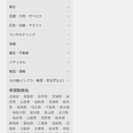
商社
流通・小売・サービス
広告・出版・マスコミ
コンサルティング
金融
建設・不動産
メディカル
物流・運輸
その他(インフラ・教育・官公庁など)
希望勤務地
北海道
青森県
岩手県
宮城県
秋
田県
山形県
福島県
茨城県
栃木
県
群馬県
埼玉県
千葉県
東京都
神奈川県
新潟県
富山県
石川県
福井県
山梨県
長野県
岐阜県
静岡県
愛知県
三重県
滋賀県
京
都府
大阪府
兵庫県
奈良県
和歌