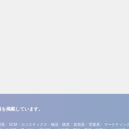
報を掲載しています。
/
/
/
門系
SCM・ロジスティクス・物流・購買・貿易系
営業系
マーケティン