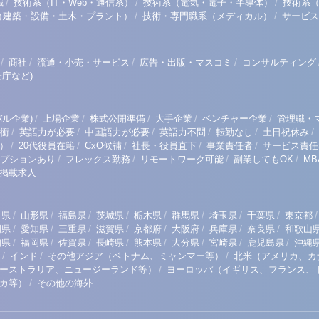
/
/
/
職
技術系（IT・Web・通信系）
技術系（電気・電子・半導体）
技術系
/
/
（建築・設備・土木・プラント）
技術・専門職系（メディカル）
サービス
/
/
/
/
商社
流通・小売・サービス
広告・出版・マスコミ
コンサルティング
庁など)
/
/
/
/
/
ル企業)
上場企業
株式公開準備
大手企業
ベンチャー企業
管理職・
/
/
/
/
/
/
衝
英語力が必要
中国語力が必要
英語力不問
転勤なし
土日祝休み
/
/
/
/
/
）
20代役員在籍
CxO候補
社長・役員直下
事業責任者
サービス責任
/
/
/
/
プションあり
フレックス勤務
リモートワーク可能
副業してもOK
M
掲載求人
/
/
/
/
/
/
/
/
/
田県
山形県
福島県
茨城県
栃木県
群馬県
埼玉県
千葉県
東京都
/
/
/
/
/
/
/
/
岡県
愛知県
三重県
滋賀県
京都府
大阪府
兵庫県
奈良県
和歌山
/
/
/
/
/
/
/
/
知県
福岡県
佐賀県
長崎県
熊本県
大分県
宮崎県
鹿児島県
沖縄
/
/
/
インド
その他アジア（ベトナム、ミャンマー等）
北米（アメリカ、カ
/
ーストラリア、ニュージーランド等）
ヨーロッパ（イギリス、フランス、
/
リカ等）
その他の海外