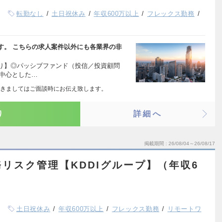
転勤なし
土日祝休み
年収600万以上
フレックス勤務
す。 こちらの求人案件以外にも各業界の非
り】◎パッシブファンド（投信／投資顧問
を中心とした…
きましてはご面談時にお伝え致します。
り
詳細へ
掲載期間
26/08/04～26/08/17
リスク管理【KDDIグループ】（年収6
土日祝休み
年収600万以上
フレックス勤務
リモートワ