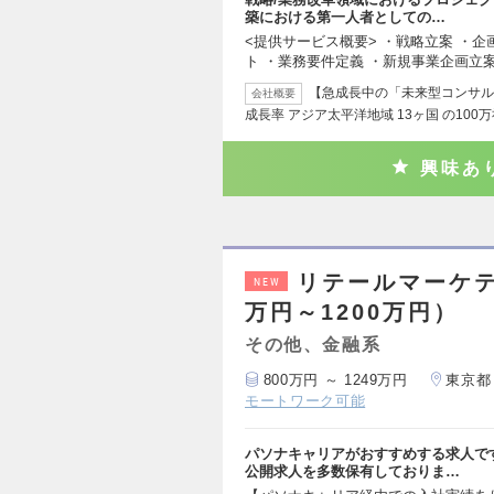
築における第一人者としての…
<提供サービス概要> ・戦略立案 ・企
ト ・業務要件定義 ・新規事業企画立
【急成長中の「未来型コンサル
会社概要
成長率 アジア太平洋地域 13ヶ国 の100
興味あ
リテールマーケテ
NEW
万円～1200万円）
その他、金融系
800万円 ～ 1249万円
東京都
モートワーク可能
パソナキャリアがおすすめする求人で
公開求人を多数保有しておりま…