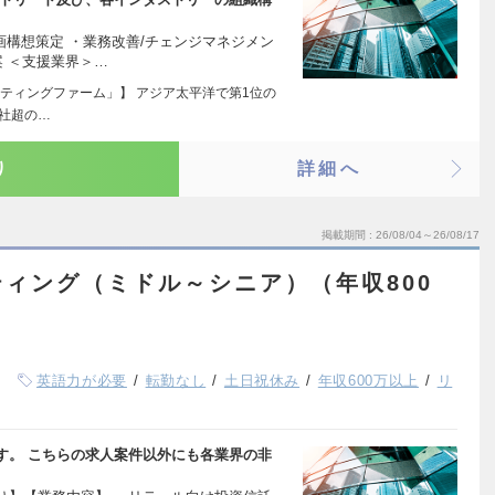
画構想策定 ・業務改善/チェンジマネジメン
案 ＜支援業界＞…
ティングファーム」】 アジア太平洋で第1位の
万社超の…
り
詳細へ
掲載期間
26/08/04～26/08/17
ィング（ミドル～シニア）（年収800
英語力が必要
転勤なし
土日祝休み
年収600万以上
リ
す。 こちらの求人案件以外にも各業界の非