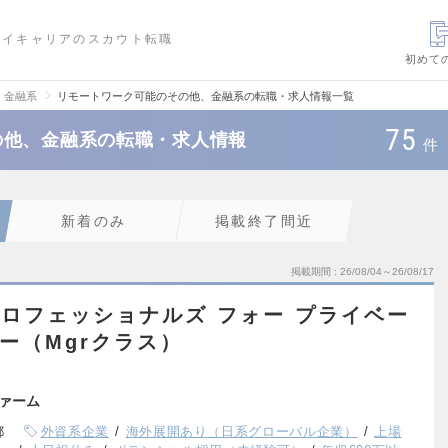
ハイキャリアのスカウト転職
初めて
、金融系
リモートワーク可能のその他、金融系の転職・求人情報一覧
75
の他、金融系の転職・求人情報
件
新着のみ
掲載終了間近
掲載期間
26/08/04～26/08/17
プロフェッショナルズ フォー プライベー
ー（Mgrクラス）
ァーム
都
外資系企業
海外展開あり（日系グローバル企業）
上場