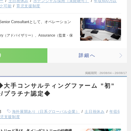
ー
土日祝休み
ポテンシャル採用（未経験可）
年収600万以
ク可能
育児支援制度
r／Senior Consultantとして、オペレーション
ry（アドバイザリー）、Assurance（監査・保
り
詳細へ
掲載期間
26/08/04～26/08/17
◆大手コンサルティングファーム ”初”
続/プラチナ認定◆
都
海外展開あり（日系グローバル企業）
土日祝休み
年収6
育児支援制度
クトリード及び、各インダストリーの組織構