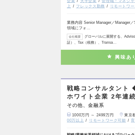
企業
大手企業
管理職・マネジャ
上
フレックス勤務
リモートワー
業務内容 Senior Manager／Manage
領域にフォ…
グローバルに展開する、Adviso
会社概要
証）、Tax（税務）、Transa…
興味あ
戦略コンサルタント 
ホワイト企業 2年連
その他、金融系
1000万円 ～ 2499万円
東京
00万以上
リモートワーク可能
戦略/業務改革領域におけるプロジェ