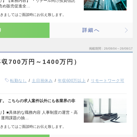
り】【業務内容】 ・リテール向け投資信託
含め販売促進全…
きましてはご面談時にお伝え致します。
り
詳細へ
掲載期間
26/08/04～26/08/17
収700万円～1400万円）
転勤なし
土日祝休み
年収600万以上
リモートワーク可
す。 こちらの求人案件以外にも各業界の非
り】■具体的な職務内容 人事制度の運営・高
・運用課題の抽…
きましてはご面談時にお伝え致します。