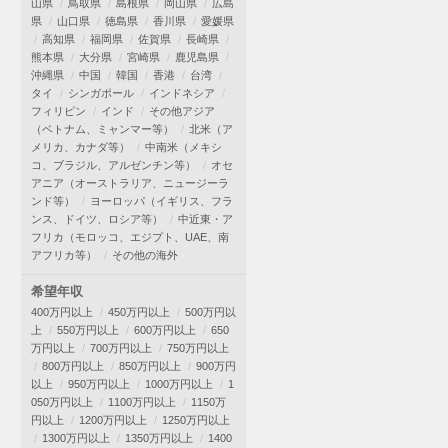
山県
鳥取県
島根県
岡山県
広島
県
山口県
徳島県
香川県
愛媛県
高知県
福岡県
佐賀県
長崎県
熊本県
大分県
宮崎県
鹿児島県
沖縄県
中国
韓国
香港
台湾
タイ
シンガポール
インドネシア
フィリピン
インド
その他アジア
（ベトナム、ミャンマー等）
北米（ア
メリカ、カナダ等）
中南米（メキシ
コ、ブラジル、アルゼンチン等）
オセ
アニア（オーストラリア、ニュージーラ
ンド等）
ヨーロッパ（イギリス、フラ
ンス、ドイツ、ロシア等）
中近東・ア
フリカ（モロッコ、エジプト、UAE、南
アフリカ等）
その他の海外
希望年収
400万円以上
450万円以上
500万円以
上
550万円以上
600万円以上
650
万円以上
700万円以上
750万円以上
800万円以上
850万円以上
900万円
以上
950万円以上
1000万円以上
1
050万円以上
1100万円以上
1150万
円以上
1200万円以上
1250万円以上
1300万円以上
1350万円以上
1400