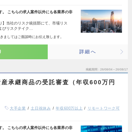
す。 こちらの求人案件以外にも各業界の非
り】当社のリスク統括部にて、市場リス
よびリスクテイク…
きましてはご面談時にお伝え致します。
り
詳細へ
掲載期間
26/08/04～26/08/17
産承継商品の受託審査（年収600万円
大手企業
土日祝休み
年収600万以上
リモートワーク可
す。 こちらの求人案件以外にも各業界の非