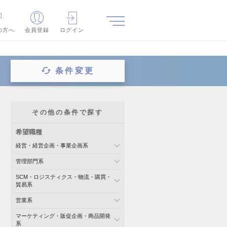
の方へ
会員登録
ログイン
条件変更
その他の条件で探す
希望職種
経営・経営企画・事業企画系
管理部門系
SCM・ロジスティクス・物流・購買・
貿易系
営業系
マーケティング・販促企画・商品開発
系