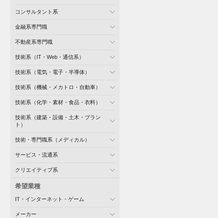
コンサルタント系
金融系専門職
不動産系専門職
技術系（IT・Web・通信系）
技術系（電気・電子・半導体）
技術系（機械・メカトロ・自動車）
技術系（化学・素材・食品・衣料）
技術系（建築・設備・土木・プラン
ト）
技術・専門職系（メディカル）
サービス・流通系
クリエイティブ系
希望業種
IT・インターネット・ゲーム
メーカー