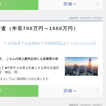
り
詳細へ
掲載期間
26/08/04～26/08/17
査（年収700万円～1500万円）
大手企業
土日祝休み
年収600万以上
リモートワーク可
す。 こちらの求人案件以外にも各業界の非
り】■中堅中小企業を対象とする再生支援対
定・検証、関…
きましてはご面談時にお伝え致します。
り
詳細へ
掲載期間
26/08/04～26/08/17