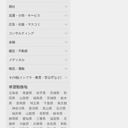
商社
流通・小売・サービス
広告・出版・マスコミ
コンサルティング
金融
建設・不動産
メディカル
物流・運輸
その他(インフラ・教育・官公庁など)
希望勤務地
北海道
青森県
岩手県
宮城県
秋
田県
山形県
福島県
茨城県
栃木
県
群馬県
埼玉県
千葉県
東京都
神奈川県
新潟県
富山県
石川県
福井県
山梨県
長野県
岐阜県
静岡県
愛知県
三重県
滋賀県
京
都府
大阪府
兵庫県
奈良県
和歌