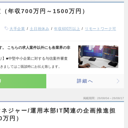
（年収700万円～1500万円）
大手企業
土日祝休み
年収600万以上
リモートワーク可
す。 こちらの求人案件以外にも各業界の非
り】■中堅中小企業に対する与信案件審査
きましてはご面談時にお伝え致します。
り
詳細へ
掲載期間
26/08/04～26/08/17
ネジャー/運用本部IT関連の企画推進担
00万円）