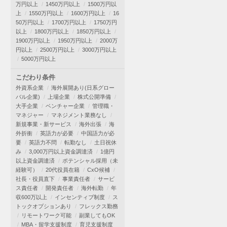
万円以上
1450万円以上
1500万円以
上
1550万円以上
1600万円以上
16
50万円以上
1700万円以上
1750万円
以上
1800万円以上
1850万円以上
1900万円以上
1950万円以上
2000万
円以上
2500万円以上
3000万円以上
5000万円以上
こだわり条件
外資系企業
海外展開あり(日系グロー
バル企業)
上場企業
株式公開準備
大手企業
ベンチャー企業
管理職・
マネジャー
マネジメント業務なし
新規事業・新サービス
海外出張
海
外折衝
英語力が必要
中国語力が必
要
英語力不問
転勤なし
土日祝休
み
3,000万円以上資金調達済
1億円
以上資金調達済
ポテンシャル採用（未
経験可）
20代役員在籍
CxO候補
社長・役員直下
事業責任者
サービ
ス責任者
開発責任者
海外転勤
年
収600万以上
インセンティブ制度
ス
トックオプションあり
フレックス勤務
リモートワーク可能
副業してもOK
MBA・留学支援制度
育児支援制度