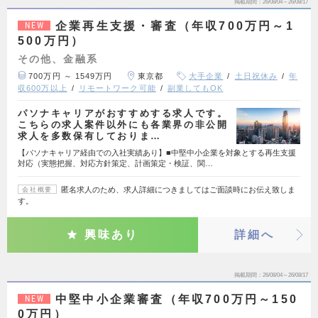
掲載期間
26/08/04～26/08/17
企業再生支援・審査（年収700万円～1
NEW
500万円）
その他、金融系
700万円 ～ 1549万円
東京都
大手企業
土日祝休み
年
収600万以上
リモートワーク可能
副業してもOK
パソナキャリアがおすすめする求人です。
こちらの求人案件以外にも各業界の非公開
求人を多数保有しておりま…
【パソナキャリア経由での入社実績あり】■中堅中小企業を対象とする再生支援
対応（実態把握、対応方針策定、計画策定・検証、関…
匿名求人のため、求人詳細につきましてはご面談時にお伝え致しま
会社概要
す。
興味あり
詳細へ
掲載期間
26/08/04～26/08/17
中堅中小企業審査（年収700万円～150
NEW
0万円）