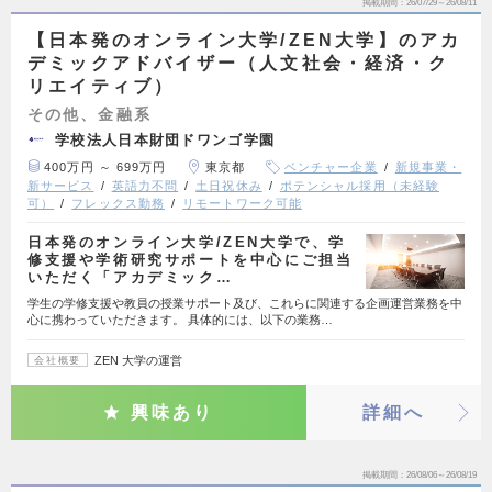
掲載期間
26/07/29～26/08/11
【日本発のオンライン大学/ZEN大学】のアカ
デミックアドバイザー（人文社会・経済・ク
リエイティブ）
その他、金融系
学校法人日本財団ドワンゴ学園
400万円 ～ 699万円
東京都
ベンチャー企業
新規事業・
新サービス
英語力不問
土日祝休み
ポテンシャル採用（未経験
可）
フレックス勤務
リモートワーク可能
日本発のオンライン大学/ZEN大学で、学
修支援や学術研究サポートを中心にご担当
いただく「アカデミック…
学生の学修支援や教員の授業サポート及び、これらに関連する企画運営業務を中
心に携わっていただきます。 具体的には、以下の業務…
ZEN 大学の運営
会社概要
興味あり
詳細へ
掲載期間
26/08/06～26/08/19