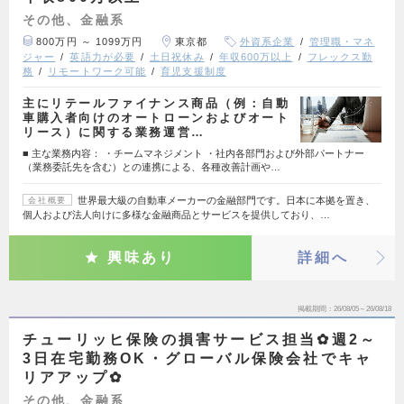
その他、金融系
800万円 ～ 1099万円
東京都
外資系企業
管理職・マネ
ジャー
英語力が必要
土日祝休み
年収600万以上
フレックス勤
務
リモートワーク可能
育児支援制度
主にリテールファイナンス商品（例：自動
車購入者向けのオートローンおよびオート
リース）に関する業務運営…
■ 主な業務内容： ・チームマネジメント ・社内各部門および外部パートナー
（業務委託先を含む）との連携による、各種改善計画や…
世界最大級の自動車メーカーの金融部門です。日本に本拠を置き、
会社概要
個人および法人向けに多様な金融商品とサービスを提供しており、…
興味あり
詳細へ
掲載期間
26/08/05～26/08/18
チューリッヒ保険の損害サービス担当✿週2～
3日在宅勤務OK・グローバル保険会社でキャ
リアアップ✿
その他、金融系