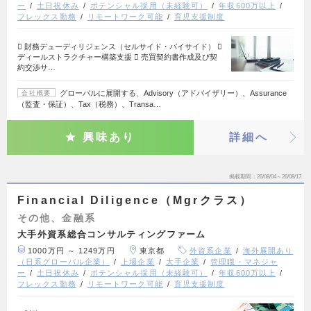
ー
土日祝休み
ポテンシャル採用（未経験可）
年収600万以上
フレックス勤務
リモートワーク可能
育児支援制度
 財務デューディリジェンス（セルサイド・バイサイド） 
ディールストラクチャー構築支援  売買契約書作成及び契
約交渉サ…
グローバルに展開する、Advisory（アドバイザリー）、Assurance
会社概要
（監査・保証）、Tax（税務）、Transa…
興味あり
詳細へ
掲載期間
26/08/04～26/08/17
Financial Diligence（Mgrクラス）
その他、金融系
大手外資系総合コンサルティングファーム
1000万円 ～ 1249万円
東京都
外資系企業
海外展開あり
（日系グローバル企業）
上場企業
大手企業
管理職・マネジャ
ー
土日祝休み
ポテンシャル採用（未経験可）
年収600万以上
フレックス勤務
リモートワーク可能
育児支援制度