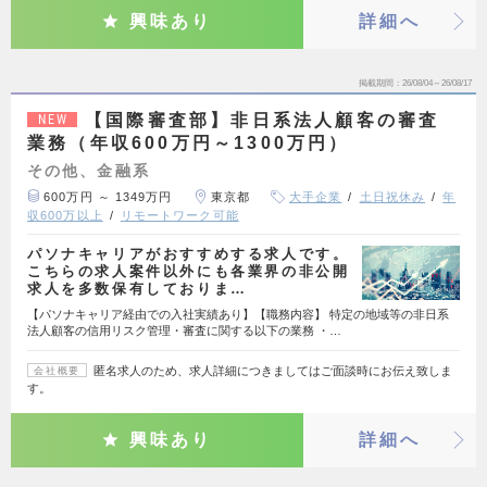
興味あり
詳細へ
掲載期間
26/08/04～26/08/17
【国際審査部】非日系法人顧客の審査
NEW
業務（年収600万円～1300万円）
その他、金融系
600万円 ～ 1349万円
東京都
大手企業
土日祝休み
年
収600万以上
リモートワーク可能
パソナキャリアがおすすめする求人です。
こちらの求人案件以外にも各業界の非公開
求人を多数保有しておりま…
【パソナキャリア経由での入社実績あり】【職務内容】 特定の地域等の非日系
法人顧客の信用リスク管理・審査に関する以下の業務 ・…
匿名求人のため、求人詳細につきましてはご面談時にお伝え致しま
会社概要
す。
興味あり
詳細へ