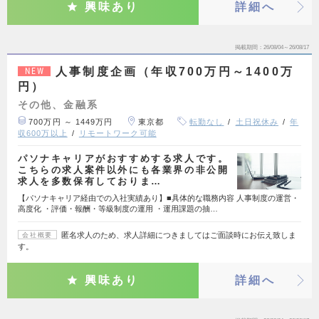
興味あり
詳細へ
掲載期間
26/08/04～26/08/17
人事制度企画（年収700万円～1400万
NEW
円）
その他、金融系
700万円 ～ 1449万円
東京都
転勤なし
土日祝休み
年
収600万以上
リモートワーク可能
パソナキャリアがおすすめする求人です。
こちらの求人案件以外にも各業界の非公開
求人を多数保有しておりま…
【パソナキャリア経由での入社実績あり】■具体的な職務内容 人事制度の運営・
高度化 ・評価・報酬・等級制度の運用 ・運用課題の抽…
匿名求人のため、求人詳細につきましてはご面談時にお伝え致しま
会社概要
す。
興味あり
詳細へ