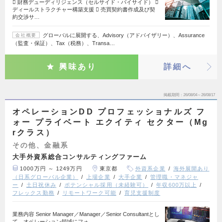
 財務デューディリジェンス（セルサイド・バイサイド） 
ディールストラクチャー構築支援  売買契約書作成及び契
約交渉サ…
グローバルに展開する、Advisory（アドバイザリー）、Assurance
会社概要
（監査・保証）、Tax（税務）、Transa…
興味あり
詳細へ
掲載期間
26/08/04～26/08/17
オペレーションDD プロフェッショナルズ フ
ォー プライベート エクイティ セクター（Mg
rクラス）
その他、金融系
大手外資系総合コンサルティングファーム
1000万円 ～ 1249万円
東京都
外資系企業
海外展開あり
（日系グローバル企業）
上場企業
大手企業
管理職・マネジャ
ー
土日祝休み
ポテンシャル採用（未経験可）
年収600万以上
フレックス勤務
リモートワーク可能
育児支援制度
業務内容 Senior Manager／Manager／Senior Consultantとし
て、オペレーション領域にフォ…