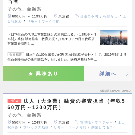
当者
その他、金融系
600万円 ～ 1199万円
東京都
英語力不問
転勤なし
土
日祝休み
リモートワーク可能
・日本生命の代理店営業部隊との連携による、代理店チャネ
ル開拓業務 販売推進・教育支援：担当エリアの日生代理店
営業部を訪問し…
日本生命100％出資の代理店向け戦略子会社として、2019年6月より
会社概要
生命保険商品の販売開始をいたしました。医療系商品を中…
興味あり
詳細へ
掲載期間
26/08/04～26/08/17
法人（大企業）融資の審査担当（年収5
NEW
60万円～1200万円）
その他、金融系
550万円 ～ 1249万円
東京都
管理職・マネジャー
土日
祝休み
フレックス勤務
リモートワーク可能
副業してもOK