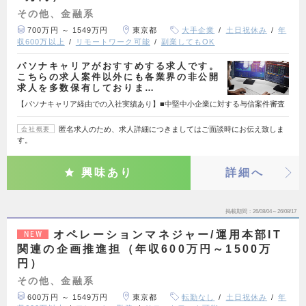
その他、金融系
700万円 ～ 1549万円
東京都
大手企業
土日祝休み
年
収600万以上
リモートワーク可能
副業してもOK
パソナキャリアがおすすめする求人です。
こちらの求人案件以外にも各業界の非公開
求人を多数保有しておりま…
【パソナキャリア経由での入社実績あり】■中堅中小企業に対する与信案件審査
匿名求人のため、求人詳細につきましてはご面談時にお伝え致しま
会社概要
す。
興味あり
詳細へ
掲載期間
26/08/04～26/08/17
オペレーションマネジャー/運用本部IT
NEW
関連の企画推進担（年収600万円～1500万
円）
その他、金融系
600万円 ～ 1549万円
東京都
転勤なし
土日祝休み
年