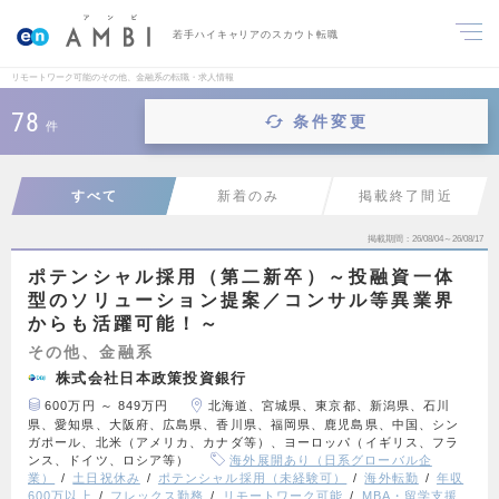
若手ハイキャリアのスカウト転職
リモートワーク可能のその他、金融系の転職・求人情報
78
条件変更
件
すべて
新着のみ
掲載終了間近
掲載期間
26/08/04～26/08/17
ポテンシャル採用（第二新卒）～投融資一体
型のソリューション提案／コンサル等異業界
からも活躍可能！～
その他、金融系
株式会社日本政策投資銀行
600万円 ～ 849万円
北海道、宮城県、東京都、新潟県、石川
県、愛知県、大阪府、広島県、香川県、福岡県、鹿児島県、中国、シン
ガポール、北米（アメリカ、カナダ等）、ヨーロッパ（イギリス、フラ
ンス、ドイツ、ロシア等）
海外展開あり（日系グローバル企
業）
土日祝休み
ポテンシャル採用（未経験可）
海外転勤
年収
600万以上
フレックス勤務
リモートワーク可能
MBA・留学支援