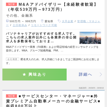
M&Aアドバイザリー【未経験者歓迎】
NEW
（年収539万円～973万円）
その他、金融系
500万円 ～ 999万円
愛知県
大手企業
管理職・マネジャ
ー
土日祝休み
リモートワーク可能
パソナキャリアがおすすめする求人です。
こちらの求人案件以外にも各業界の非公開
求人を多数保有しておりま…
M&Aアドバイザリー業務（FA業務）および周辺領域の経営コンサルティングを
提供します。M&A、グループ組織再編、PMI、…
匿名求人のため、求人詳細につきましてはご面談時にお伝え致しま
会社概要
す。
興味あり
詳細へ
掲載期間
26/08/05～26/08/18
■サービスセンター・マネージャー■外
NEW
資プレミアム自動車メーカーの金融サービス■
年収800万以上