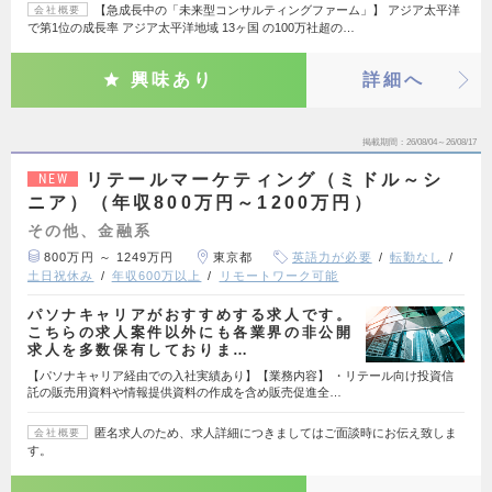
【急成長中の「未来型コンサルティングファーム」】 アジア太平洋
会社概要
で第1位の成長率 アジア太平洋地域 13ヶ国 の100万社超の…
興味あり
詳細へ
掲載期間
26/08/04～26/08/17
リテールマーケティング（ミドル～シ
NEW
ニア）（年収800万円～1200万円）
その他、金融系
800万円 ～ 1249万円
東京都
英語力が必要
転勤なし
土日祝休み
年収600万以上
リモートワーク可能
パソナキャリアがおすすめする求人です。
こちらの求人案件以外にも各業界の非公開
求人を多数保有しておりま…
【パソナキャリア経由での入社実績あり】【業務内容】 ・リテール向け投資信
託の販売用資料や情報提供資料の作成を含め販売促進全…
匿名求人のため、求人詳細につきましてはご面談時にお伝え致しま
会社概要
す。