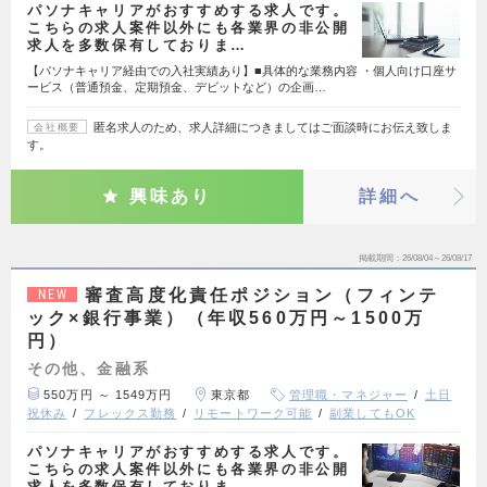
パソナキャリアがおすすめする求人です。
こちらの求人案件以外にも各業界の非公開
求人を多数保有しておりま…
【パソナキャリア経由での入社実績あり】■具体的な業務内容 ・個人向け口座サ
ービス（普通預金、定期預金、デビットなど）の企画…
匿名求人のため、求人詳細につきましてはご面談時にお伝え致しま
会社概要
す。
興味あり
詳細へ
掲載期間
26/08/04～26/08/17
審査高度化責任ポジション（フィンテ
NEW
ック×銀行事業）（年収560万円～1500万
円）
その他、金融系
550万円 ～ 1549万円
東京都
管理職・マネジャー
土日
祝休み
フレックス勤務
リモートワーク可能
副業してもOK
パソナキャリアがおすすめする求人です。
こちらの求人案件以外にも各業界の非公開
求人を多数保有しておりま…