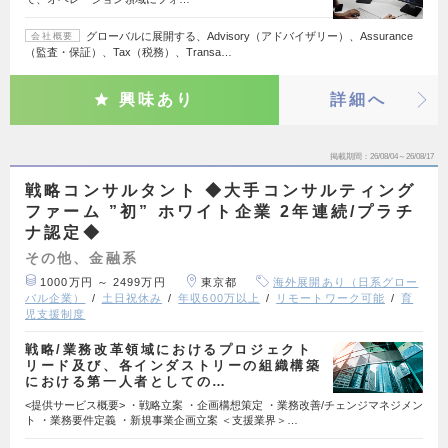
グローバルに展開する、Advisory（アドバイザリー）、Assurance
会社概要
（監査・保証）、Tax（税務）、Transa…
興味あり
詳細へ
掲載期間
26/08/04～26/08/17
戦略コンサルタント ◆大手コンサルティング
ファーム ”初” ホワイト企業 2年連続/プラチ
ナ認定◆
その他、金融系
1000万円 ～ 2499万円
東京都
海外展開あり（日系グロー
バル企業）
土日祝休み
年収600万以上
リモートワーク可能
育
児支援制度
戦略/業務改革領域におけるプロジェクト
リード及び、各インダストリーの組織構築
における第一人者としての…
<提供サービス概要> ・戦略立案 ・企画構想策定 ・業務改善/チェンジマネジメン
ト ・業務要件定義 ・新規事業企画立案 ＜支援業界＞…