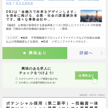
制度
育児支援制度
DBJは「金融⼒で未来をデザインします」
を使命に掲げる、企業・社会の課題解決者
です。様々な事業会社や…
【融資】 お客様の多様化する資金調達ニーズに対応したファイナンス ◎中長期
融資 ◎独自の高付加価値の金融サービス ～環境…
■融資 中長期融資やプロジェクトファイナンスなどの仕組み金融
会社概要
および劣後融資などを提供。 ■投資 メザニンファイナンスやエク…
興味あり
詳細へ
興味のある求人に
チェックをつけよう!
興味あり
スカウトのマッチング精度があがる!
その求人への合格可能性がわかる!
掲載期間
26/07/30～26/08/12
ポテンシャル採用（第二新卒）～投融資一体