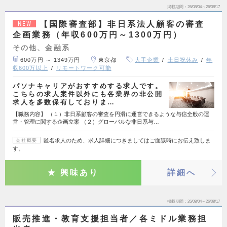
掲載期間
26/08/04～26/08/17
【国際審査部】非日系法人顧客の審査
NEW
企画業務（年収600万円～1300万円）
その他、金融系
600万円 ～ 1349万円
東京都
大手企業
土日祝休み
年
収600万以上
リモートワーク可能
パソナキャリアがおすすめする求人です。
こちらの求人案件以外にも各業界の非公開
求人を多数保有しておりま…
【職務内容】 （１）非日系顧客の審査を円滑に運営できるような与信全般の運
営・管理に関する企画立案 （２）グローバルな非日系与…
匿名求人のため、求人詳細につきましてはご面談時にお伝え致しま
会社概要
す。
興味あり
詳細へ
掲載期間
26/08/04～26/08/17
販売推進・教育支援担当者／各ミドル業務担