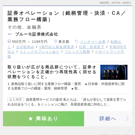
掲載期間
26/07/30～26/08/12
証券オペレーション（銘柄管理・決済・CA／
業務フロー構築）
その他、金融系
ブルーモ証券株式会社
550万円 ～ 1199万円
東京都
ベンチャー企業
転勤な
し
土日祝休み
1億円以上資金調達済
社長・役員直下
年収600万
以上
ストックオプションあり
フレックス勤務
リモートワーク可
能
取り扱いが広がる商品群について、証券オ
ペレーションを正確かつ再現性高く回せる
状態をつくること。
1. 新商品取り扱いに関する業務フロー構築・運用 ● 日本株・外国債券等に関
する業務フローの構築・運用、銘柄管理 ● 取…
資産運用サービスの提供 私たちは、「誰もが安心して資産を育てら
会社概要
れる社会をつくる」をミッションに掲げ、長期資産形成に特化した…
興味あり
詳細へ