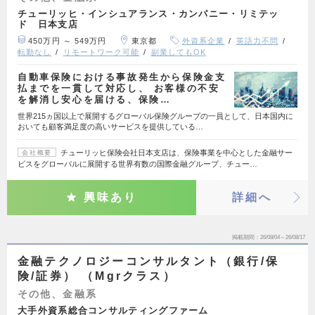
チューリッヒ・インシュアランス・カンパニー・リミテッ
ド 日本支店
450万円 ～ 549万円
東京都
外資系企業
英語力不問
転勤なし
リモートワーク可能
副業してもOK
自動車保険における事故発生から保険金支
払までを一貫して対応し、 お客様の不安
を解消し安心を届ける、保険…
世界215ヵ国以上で展開するグローバル保険グループの一員として、日本国内に
おいても顧客満足度の高いサービスを提供している…
チューリッヒ保険会社日本支店は、保険事業を中心とした金融サー
会社概要
ビスをグローバルに展開する世界有数の国際金融グループ、チュー…
興味あり
詳細へ
掲載期間
26/08/04～26/08/17
金融テクノロジーコンサルタント（銀行/保
険/証券） （Mgrクラス）
その他、金融系
大手外資系総合コンサルティングファーム