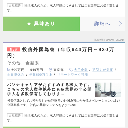
匿名求人のため、求人詳細につきましてはご面談時にお伝え致しま
会社概要
す。
興味あり
詳細へ
掲載期間
26/08/04～26/08/17
投信外国為替（年収644万円～930万
NEW
円）
その他、金融系
600万円 ～ 949万円
東京都
大手企業
英語力が必要
土日祝休み
年収600万以上
リモートワーク可能
パソナキャリアがおすすめする求人です。
こちらの求人案件以外にも各業界の非公開
求人を多数保有しておりま…
投資信託としてお預かりした信託財産の外国為替にかかるオペレーションおよび
企画業務です。 社内の基幹システムおよびExcel…
匿名求人のため、求人詳細につきましてはご面談時にお伝え致しま
会社概要
す。