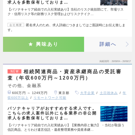
求人を多数保有しておりま…
【パソナキャリア経由での入社実績あり】当社のリスク統括部にて、市場リス
ク・信用リスク等の財務リスク管理およびリスクテイク…
匿名求人のため、求人詳細につきましてはご面談時にお伝え致しま
会社概要
す。
興味あり
詳細へ
掲載期間
26/08/04～26/08/17
相続関連商品・資産承継商品の受託審
NEW
査（年収600万円～1200万円）
その他、金融系
600万円 ～ 1249万円
東京都
大手企業
土日祝休み
年
収600万以上
リモートワーク可能
パソナキャリアがおすすめする求人です。
こちらの求人案件以外にも各業界の非公開
求人を多数保有しておりま…
【パソナキャリア経由での入社実績あり】【業務内容と魅力】 ・当社が取扱う
信託商品、とりわけ遺言信託・遺産整理業務や資産承継…