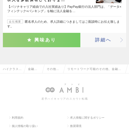
【パソナキャリア経由での入社実績あり】PayPay銀行の法人部門は、「データ×
フィンテック×バンキング」を軸に法人金融を…
匿名求人のため、求人詳細につきましてはご面談時にお伝え致しま
会社概要
す。
興味あり
詳細へ
ハイクラス求
金融系
その他、
リモートワーク可能のその他、金融系
人TOP
専門職
金融系
の転職・求人情報一覧
若手ハイキャリアのスカウト転職
利用規約
求人情報に関するポリシー
個人情報の取り扱い
推奨環境