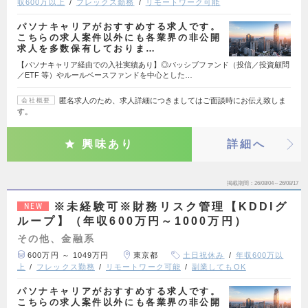
収600万以上
フレックス勤務
リモートワーク可能
パソナキャリアがおすすめする求人です。
こちらの求人案件以外にも各業界の非公開
求人を多数保有しておりま…
【パソナキャリア経由での入社実績あり】◎パッシブファンド（投信／投資顧問
／ETF 等）やルールベースファンドを中心とした…
匿名求人のため、求人詳細につきましてはご面談時にお伝え致しま
会社概要
す。
興味あり
詳細へ
掲載期間
26/08/04～26/08/17
※未経験可※財務リスク管理【KDDIグ
NEW
ループ】（年収600万円～1000万円）
その他、金融系
600万円 ～ 1049万円
東京都
土日祝休み
年収600万以
上
フレックス勤務
リモートワーク可能
副業してもOK
パソナキャリアがおすすめする求人です。
こちらの求人案件以外にも各業界の非公開