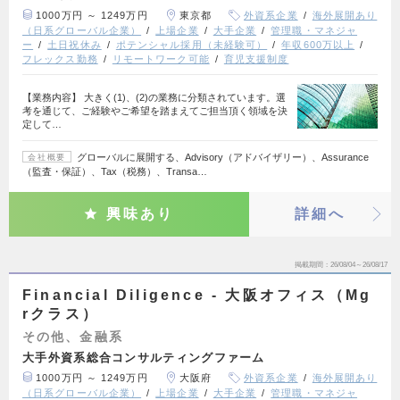
1000万円 ～ 1249万円
東京都
外資系企業
海外展開あり
（日系グローバル企業）
上場企業
大手企業
管理職・マネジャ
ー
土日祝休み
ポテンシャル採用（未経験可）
年収600万以上
フレックス勤務
リモートワーク可能
育児支援制度
【業務内容】 大きく(1)、(2)の業務に分類されています。選
考を通じて、ご経験やご希望を踏まえてご担当頂く領域を決
定して…
グローバルに展開する、Advisory（アドバイザリー）、Assurance
会社概要
（監査・保証）、Tax（税務）、Transa…
興味あり
詳細へ
掲載期間
26/08/04～26/08/17
Financial Diligence - 大阪オフィス（Mg
rクラス）
その他、金融系
大手外資系総合コンサルティングファーム
1000万円 ～ 1249万円
大阪府
外資系企業
海外展開あり
（日系グローバル企業）
上場企業
大手企業
管理職・マネジャ