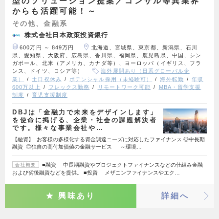
型のソリューション提案／コンサル等異業界
からも活躍可能！～
その他、金融系
株式会社日本政策投資銀行
600万円 ～ 849万円
北海道、宮城県、東京都、新潟県、石川
県、愛知県、大阪府、広島県、香川県、福岡県、鹿児島県、中国、シン
ガポール、北米（アメリカ、カナダ等）、ヨーロッパ（イギリス、フラ
ンス、ドイツ、ロシア等）
海外展開あり（日系グローバル企
業）
土日祝休み
ポテンシャル採用（未経験可）
海外転勤
年収
600万以上
フレックス勤務
リモートワーク可能
MBA・留学支援
制度
育児支援制度
DBJは「金融⼒で未来をデザインします」
を使命に掲げる、企業・社会の課題解決者
です。様々な事業会社や…
【融資】 お客様の多様化する資金調達ニーズに対応したファイナンス ◎中長期
融資 ◎独自の高付加価値の金融サービス ～環境…
■融資 中長期融資やプロジェクトファイナンスなどの仕組み金融
会社概要
および劣後融資などを提供。 ■投資 メザニンファイナンスやエク…
興味あり
詳細へ