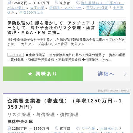
1250万円 ～ 1649万円
東京都
海外展開あり（日系グロー
バル企業）
大手企業
管理職・マネジャー
英語力が必要
土日祝
休み
年収600万以上
保険数理の知識を活かして、アクチュアリ
ーとして、海外子会社のリスク管理・経営
管理・M＆A・PMIに携…
海外生命保険子会社を主対象とした保険数理領域業務の全般に携わっていただき
ます。 ・海外グループ会社のリスク管理 ・海外グルー…
◆生命保険業 ・生命保険業免許に基づく保険の引受け ・資産の運用
会社概要
・貸付業務 ・有価証券投資業務 ・不動産投資業務 ◆付随業務・その…
興味あり
詳細へ
掲載期間
26/07/28～26/08/10
企業審査業務（審査役）（年収1250万円～1
350万円）
リスク管理・与信管理・債権管理
農林中央金庫
1250万円 ～ 1399万円
東京都
大手企業
土日祝休み