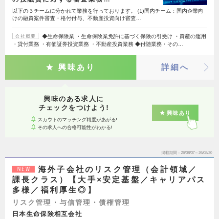
以下の３チームに分かれて業務を行っております。 (1)国内チーム：国内企業向
けの融資案件審査・格付付与、不動産投資向け審査…
◆生命保険業 ・生命保険業免許に基づく保険の引受け ・資産の運用
会社概要
・貸付業務 ・有価証券投資業務 ・不動産投資業務 ◆付随業務・その…
興味あり
詳細へ
興味のある求人に
チェックをつけよう!
興味あり
スカウトのマッチング精度があがる!
その求人への合格可能性がわかる!
掲載期間
26/08/07～26/08/20
海外子会社のリスク管理（会計領域／
NEW
課長クラス）【大手×安定基盤／キャリアパス
多様／福利厚生◎】
リスク管理・与信管理・債権管理
日本生命保険相互会社