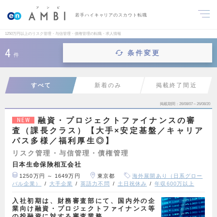
若手ハイキャリアのスカウト転職
1250万円以上のリスク管理・与信管理・債権管理の転職・求人情報
4
条件変更
件
すべて
新着のみ
掲載終了間近
掲載期間
26/08/07～26/08/20
融資・プロジェクトファイナンスの審
NEW
査（課長クラス）【大手×安定基盤／キャリア
パス多様／福利厚生◎】
リスク管理・与信管理・債権管理
日本生命保険相互会社
1250万円 ～ 1649万円
東京都
海外展開あり（日系グロー
バル企業）
大手企業
英語力不問
土日祝休み
年収600万以上
入社初期は、財務審査部にて、国内外の企
業向け融資・プロジェクトファイナンス等
の投融資に対する審査業務…