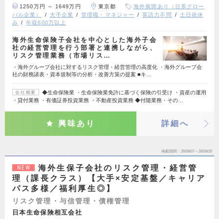
1250万円 ～ 1649万円
東京都
海外展開あり（日系グロー
バル企業）
大手企業
管理職・マネジャー
英語力不問
土日祝休
み
年収600万以上
海外生命保険子会社を中心とした海外子会
社の経営管理を行う部署と連携しながら、
リスク管理業務（市場リス…
・海外グループ会社に対するリスク管理・経営管理の高度化 ・海外グループ会
社の財務諸表・資本規制等の分析・改善方策の提案 ■キ…
◆生命保険業 ・生命保険業免許に基づく保険の引受け ・資産の運用
会社概要
・貸付業務 ・有価証券投資業務 ・不動産投資業務 ◆付随業務・その…
興味あり
詳細へ
掲載期間
26/08/07～26/08/20
海外生保子会社のリスク管理・経営管
NEW
理（課長クラス）【大手×安定基盤／キャリア
パス多様／福利厚生◎】
リスク管理・与信管理・債権管理
日本生命保険相互会社