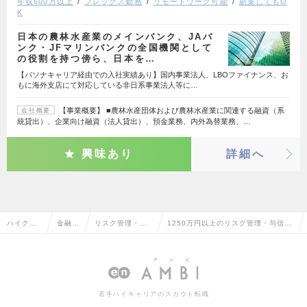
年収600万以上
フレックス勤務
リモートワーク可能
副業してもO
K
日本の農林水産業のメインバンク、JAバ
ンク・JFマリンバンクの全国機関として
の役割を持つ傍ら、日本を…
【パソナキャリア経由での入社実績あり】国内事業法人、LBOファイナンス、お
もに海外支店にて対応している非日系事業法人等に…
【事業概要】 ■農林水産団体および農林水産業に関連する融資（系
会社概要
統貸出）、企業向け融資（法人貸出）、預金業務、内外為替業務、…
興味あり
詳細へ
ハイクラ
金融系
リスク管理・与
1250万円以上のリスク管理・与信管
ス求人TO
専門職
信管理・債権管
理・債権管理の転職・求人情報一覧
P
理
若手ハイキャリアのスカウト転職