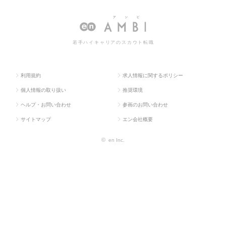
ス求人T
系専
与信管理・債
ク管理・与信管理・債権管理の転職・求
OP
門職
権管理
人情報一覧
若手ハイキャリアのスカウト転職
利用規約
求人情報に関するポリシー
個人情報の取り扱い
推奨環境
ヘルプ・お問い合わせ
参画のお問い合わせ
サイトマップ
エン会社概要
©
en Inc.