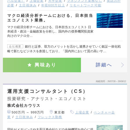
バル企業）
上場企業
大手企業
マネジメント業務なし
英語力が
必要
土日祝休み
年収600万以上
リモートワーク可能
マクロ経済分析チームにおける、日本担当
エコノミスト業務。
マクロ経済分析チームにおける、日本担当エコノミスト 日
本経済・政治・金融政策を分析し、国内外の債券機関投資家
向けのマクロ分…
銀行と証券、双方のメリットを活かし連携させていく銀証一体化戦
会社概要
略で新たなビジネスを創造しており、「国内外において質の高いサ…
興味あり
詳細へ
掲載期間
26/07/30～26/08/12
運用支援コンサルタント（CS）
投資研究・アナリスト・エコノミスト
株式会社カウリス
500万円 ～ 999万円
東京都
上場企業
ベンチャー企
業
土日祝休み
フレックス勤務
同社がメガバンクや大手証券会社などの金融機関を中心に提