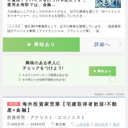
や運用アドバイスを行うIFA法人です 。
運用企画部では、金融…
入社後はシニアスタッフのサポートのもと、以下の業務を通じて「ポートフォリ
オマネージャー」としてのスキルを習得していただき…
独立系FP事務所として、以下の事業を展開しています。 ・資産運用
会社概要
設計アドバイス事業（ファイナンシャル、プランニング業） ・金…
興味あり
詳細へ
興味のある求人に
チェックをつけよう!
興味あり
スカウトのマッチング精度があがる!
その求人への合格可能性がわかる!
掲載期間
26/08/07～26/08/20
海外投資家営業【宅建取得者歓迎/不動
NEW
産×金融】
投資研究・アナリスト・エコノミスト
600万円 ～ 1049万円
東京都
上場企業
海外折衝
英語