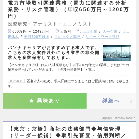
電力市場取引関連業務（電力に関連する分析
業務・リスク管理）（年収650万円～1200万
円）
投資研究・アナリスト・エコノミスト
650万円 ～ 1249万円
大阪府
上場企業
大手企業
土日
祝休み
年収600万以上
フレックス勤務
リモートワーク可能
パソナキャリアがおすすめする求人です。
こちらの求人案件以外にも各業界の非公開
求人を多数保有しておりま…
【パソナキャリア経由での入社実績あり】以下のいずれかの業務、または2つの
業務を担当していただきます。 【各種分析業務】 ・電…
匿名求人のため、求人詳細につきましてはご面談時にお伝え致しま
会社概要
す。
興味あり
詳細へ
掲載期間
26/07/30～26/08/12
【東京：京橋】商社の法務部門◆与信管理
（リーダー候補）◆取引先審査・信用判断／