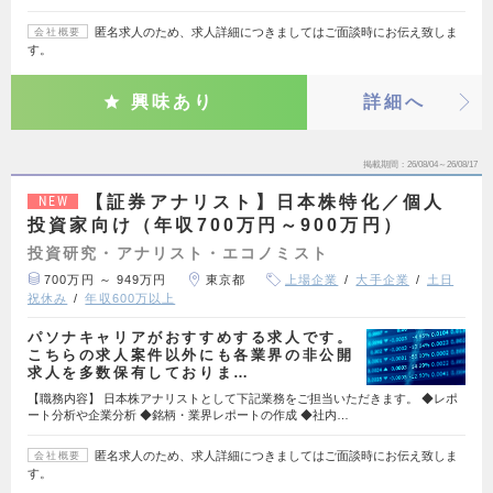
匿名求人のため、求人詳細につきましてはご面談時にお伝え致しま
会社概要
す。
興味あり
詳細へ
掲載期間
26/08/04～26/08/17
【証券アナリスト】日本株特化／個人
NEW
投資家向け（年収700万円～900万円）
投資研究・アナリスト・エコノミスト
700万円 ～ 949万円
東京都
上場企業
大手企業
土日
祝休み
年収600万以上
パソナキャリアがおすすめする求人です。
こちらの求人案件以外にも各業界の非公開
求人を多数保有しておりま…
【職務内容】 日本株アナリストとして下記業務をご担当いただきます。 ◆レポ
ート分析や企業分析 ◆銘柄・業界レポートの作成 ◆社内…
匿名求人のため、求人詳細につきましてはご面談時にお伝え致しま
会社概要
す。