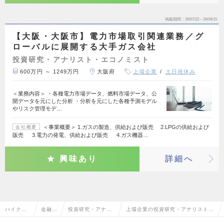
掲載期間
26/07/22～26/09/15
【大阪・大阪市】電力市場取引関連業務／グ
ローバルに展開する大手ガス会社
投資研究・アナリスト・エコノミスト
600万円 ～ 1249万円
大阪府
上場企業
土日祝休み
＜業務内容＞ ・各種電力市場データ、燃料市場データ、公
開データを元にした分析 ・分析を元にした各種予測モデル
やリスク管理モデ…
＜事業概要＞ 1.ガスの製造、供給および販売 2.LPGの供給および
会社概要
販売 3.電力の発電、供給および販売 4.ガス機器…
興味あり
詳細へ
ハイクラ
金融系
投資研究・アナリ
上場企業の投資研究・アナリスト・