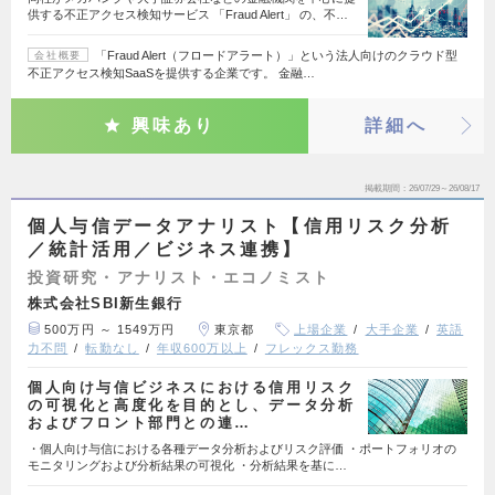
供する不正アクセス検知サービス 「Fraud Alert」 の、不…
「Fraud Alert（フロードアラート）」という法人向けのクラウド型
会社概要
不正アクセス検知SaaSを提供する企業です。 金融…
興味あり
詳細へ
掲載期間
26/07/29～26/08/17
個人与信データアナリスト【信用リスク分析
／統計活用／ビジネス連携】
投資研究・アナリスト・エコノミスト
株式会社SBI新生銀行
500万円 ～ 1549万円
東京都
上場企業
大手企業
英語
力不問
転勤なし
年収600万以上
フレックス勤務
個人向け与信ビジネスにおける信用リスク
の可視化と高度化を目的とし、データ分析
およびフロント部門との連…
・個人向け与信における各種データ分析およびリスク評価 ・ポートフォリオの
モニタリングおよび分析結果の可視化 ・分析結果を基に…