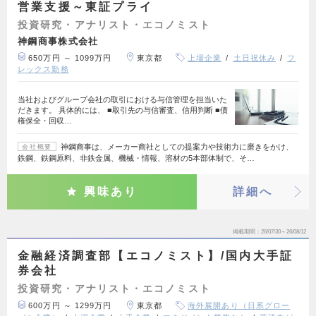
営業支援～東証プライ
投資研究・アナリスト・エコノミスト
神鋼商事株式会社
650万円 ～ 1099万円
東京都
上場企業
土日祝休み
フ
レックス勤務
当社およびグループ会社の取引における与信管理を担当いた
だきます。 具体的には、 ■取引先の与信審査、信用判断 ■債
権保全・回収…
神鋼商事は、メーカー商社としての提案力や技術力に磨きをかけ、
会社概要
鉄鋼、鉄鋼原料、非鉄金属、機械・情報、溶材の5本部体制で、そ…
興味あり
詳細へ
掲載期間
26/07/30～26/08/12
金融経済調査部【エコノミスト】/国内大手証
券会社
投資研究・アナリスト・エコノミスト
600万円 ～ 1299万円
東京都
海外展開あり（日系グロー