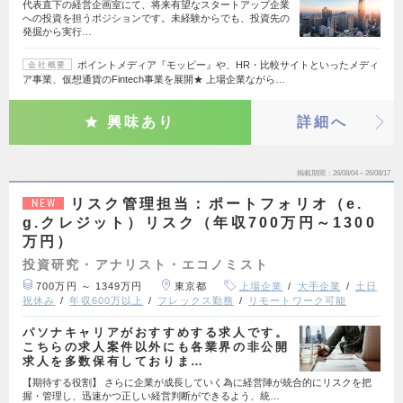
代表直下の経営企画室にて、将来有望なスタートアップ企業
への投資を担うポジションです。未経験からでも、投資先の
発掘から実行…
ポイントメディア『モッピー』や、HR・比較サイトといったメディ
会社概要
ア事業、仮想通貨のFintech事業を展開★ 上場企業ながら…
興味あり
詳細へ
掲載期間
26/08/04～26/08/17
リスク管理担当：ポートフォリオ（e.
NEW
g.クレジット）リスク（年収700万円～1300
万円）
投資研究・アナリスト・エコノミスト
700万円 ～ 1349万円
東京都
上場企業
大手企業
土日
祝休み
年収600万以上
フレックス勤務
リモートワーク可能
パソナキャリアがおすすめする求人です。
こちらの求人案件以外にも各業界の非公開
求人を多数保有しておりま…
【期待する役割】 さらに企業が成長していく為に経営陣が統合的にリスクを把
握・管理し、迅速かつ正しい経営判断ができるよう、統…