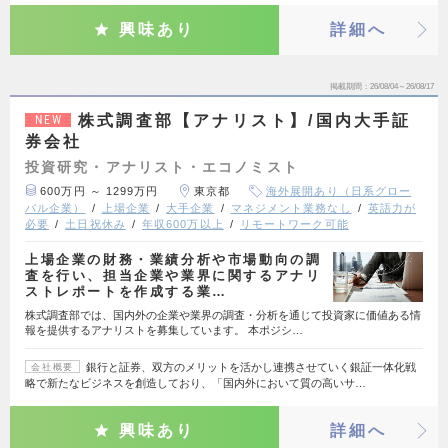
興味あり
詳細へ
掲載期間
26/08/04～26/08/17
株式調査部【アナリスト】/国内大手証
NEW
券会社
投資研究・アナリスト・エコノミスト
600万円 ～ 1299万円
東京都
海外展開あり（日系グロー
バル企業）
上場企業
大手企業
マネジメント業務なし
英語力が
必要
土日祝休み
年収600万以上
リモートワーク可能
上場企業の財務・業績分析や市場動向の調
査を行い、担当企業や業界に関するアナリ
ストレポートを作成する業…
株式調査部では、国内外の企業や業界の調査・分析を通じて投資家に価値ある情
報を提供するアナリストを募集しています。 本ポジシ…
銀行と証券、双方のメリットを活かし連携させていく銀証一体化戦
会社概要
略で新たなビジネスを創造しており、「国内外において質の高いサ…
興味あり
詳細へ