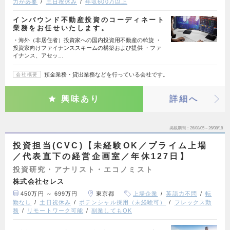
力が必要
土日祝休み
年収600万以上
インバウンド不動産投資のコーディネート
業務をお任せいたします。
・海外（非居住者）投資家への国内投資用不動産の斡旋 ・
投資家向けファイナンススキームの構築および提供 ・ファ
イナンス、アセッ…
預金業務・貸出業務などを行っている会社です。
会社概要
興味あり
詳細へ
掲載期間
26/08/05～26/08/18
投資担当(CVC)【未経験OK／プライム上場
／代表直下の経営企画室／年休127日】
投資研究・アナリスト・エコノミスト
株式会社セレス
450万円 ～ 699万円
東京都
上場企業
英語力不問
転
勤なし
土日祝休み
ポテンシャル採用（未経験可）
フレックス勤
務
リモートワーク可能
副業してもOK