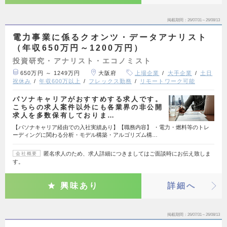
掲載期間
26/07/31～26/08/13
電力事業に係るクオンツ・データアナリスト
（年収650万円～1200万円）
投資研究・アナリスト・エコノミスト
650万円 ～ 1249万円
大阪府
上場企業
大手企業
土日
祝休み
年収600万以上
フレックス勤務
リモートワーク可能
パソナキャリアがおすすめする求人です。
こちらの求人案件以外にも各業界の非公開
求人を多数保有しておりま…
【パソナキャリア経由での入社実績あり】【職務内容】 ・電力・燃料等のトレ
ーディングに関わる分析・モデル構築・アルゴリズム構…
匿名求人のため、求人詳細につきましてはご面談時にお伝え致しま
会社概要
す。
興味あり
詳細へ
掲載期間
26/07/31～26/08/13