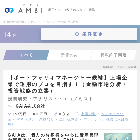
若手ハイキャリアのスカウト転職
上場企業の投資研究・アナリスト・エコノミストの転職・求人情報
14
条件変更
件
すべて
新着のみ
掲載終了間近
掲載期間
26/08/05～26/08/18
【ポートフォリオマネージャー候補】上場企
業で運用のプロを目指す！（金融市場分析・
投資戦略の立案）
投資研究・アナリスト・エコノミスト
GAIA株式会社
450万円 ～ 649万円
東京都
上場企業
ベンチャー企
業
マネジメント業務なし
土日祝休み
ポテンシャル採用（未経験
可）
GAIAは、個人のお客様を中心に資産管理