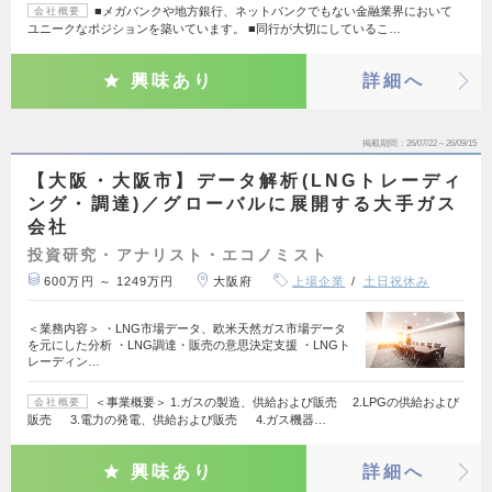
■メガバンクや地方銀行、ネットバンクでもない金融業界において
会社概要
ユニークなポジションを築いています。 ■同行が大切にしているこ…
興味あり
詳細へ
掲載期間
26/07/22～26/09/15
【大阪・大阪市】データ解析(LNGトレーディ
ング・調達)／グローバルに展開する大手ガス
会社
投資研究・アナリスト・エコノミスト
600万円 ～ 1249万円
大阪府
上場企業
土日祝休み
＜業務内容＞ ・LNG市場データ、欧米天然ガス市場データ
を元にした分析 ・LNG調達・販売の意思決定支援 ・LNGト
レーディン…
＜事業概要＞ 1.ガスの製造、供給および販売 2.LPGの供給および
会社概要
販売 3.電力の発電、供給および販売 4.ガス機器…
興味あり
詳細へ