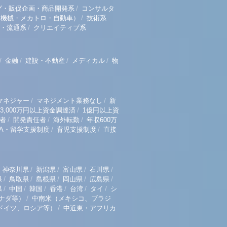
/
グ・販促企画・商品開発系
コンサルタ
/
（機械・メカトロ・自動車）
技術系
/
・流通系
クリエイティブ系
/
/
/
/
金融
建設・不動産
メディカル
物
/
/
マネジャー
マネジメント業務なし
新
/
3,000万円以上資金調達済
1億円以上資
/
/
/
者
開発責任者
海外転勤
年収600万
/
/
BA・留学支援制度
育児支援制度
直接
/
/
/
/
神奈川県
新潟県
富山県
石川県
/
/
/
/
/
県
鳥取県
島根県
岡山県
広島県
/
/
/
/
/
/
県
中国
韓国
香港
台湾
タイ
シ
/
ナダ等）
中南米（メキシコ、ブラジ
/
ドイツ、ロシア等）
中近東・アフリカ