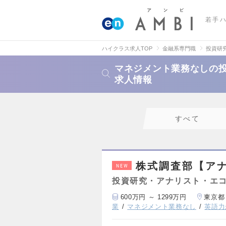
若手
ハイクラス求人TOP
金融系専門職
投資研
マネジメント業務なしの
求人情報
すべて
株式調査部【アナ
NEW
投資研究・アナリスト・エ
600万円 ～ 1299万円
東京都
業
マネジメント業務なし
英語力