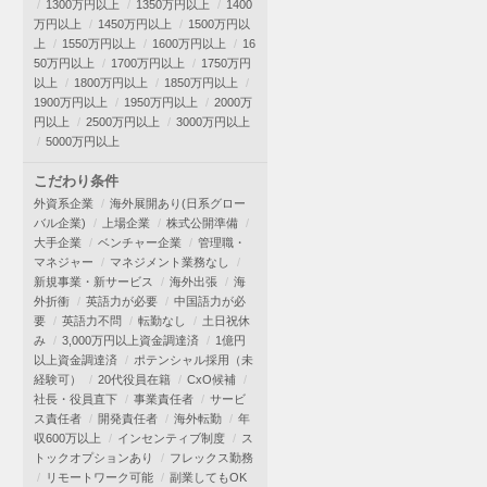
1300万円以上
1350万円以上
1400
万円以上
1450万円以上
1500万円以
上
1550万円以上
1600万円以上
16
50万円以上
1700万円以上
1750万円
以上
1800万円以上
1850万円以上
1900万円以上
1950万円以上
2000万
円以上
2500万円以上
3000万円以上
5000万円以上
こだわり条件
外資系企業
海外展開あり(日系グロー
バル企業)
上場企業
株式公開準備
大手企業
ベンチャー企業
管理職・
マネジャー
マネジメント業務なし
新規事業・新サービス
海外出張
海
外折衝
英語力が必要
中国語力が必
要
英語力不問
転勤なし
土日祝休
み
3,000万円以上資金調達済
1億円
以上資金調達済
ポテンシャル採用（未
経験可）
20代役員在籍
CxO候補
社長・役員直下
事業責任者
サービ
ス責任者
開発責任者
海外転勤
年
収600万以上
インセンティブ制度
ス
トックオプションあり
フレックス勤務
リモートワーク可能
副業してもOK