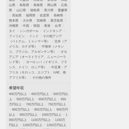
山県
鳥取県
島根県
岡山県
広島
県
山口県
徳島県
香川県
愛媛県
高知県
福岡県
佐賀県
長崎県
熊本県
大分県
宮崎県
鹿児島県
沖縄県
中国
韓国
香港
台湾
タイ
シンガポール
インドネシア
フィリピン
インド
その他アジア
（ベトナム、ミャンマー等）
北米（ア
メリカ、カナダ等）
中南米（メキシ
コ、ブラジル、アルゼンチン等）
オセ
アニア（オーストラリア、ニュージーラ
ンド等）
ヨーロッパ（イギリス、フラ
ンス、ドイツ、ロシア等）
中近東・ア
フリカ（モロッコ、エジプト、UAE、南
アフリカ等）
その他の海外
希望年収
400万円以上
450万円以上
500万円以
上
550万円以上
600万円以上
650
万円以上
700万円以上
750万円以上
800万円以上
850万円以上
900万円
以上
950万円以上
1000万円以上
1
050万円以上
1100万円以上
1150万
円以上
1200万円以上
1250万円以上