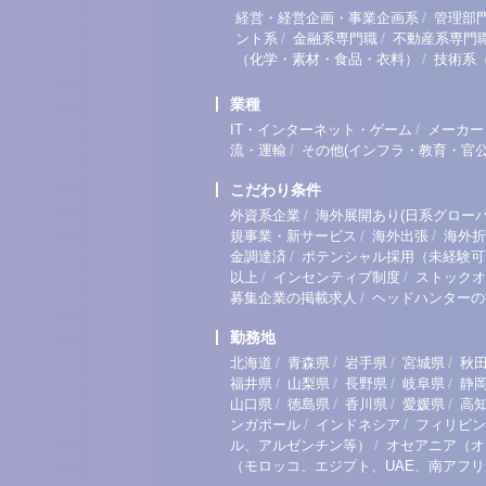
/
経営・経営企画・事業企画系
管理部
/
/
ント系
金融系専門職
不動産系専門
/
（化学・素材・食品・衣料）
技術系
業種
/
IT・インターネット・ゲーム
メーカー
/
流・運輸
その他(インフラ・教育・官公
こだわり条件
/
外資系企業
海外展開あり(日系グローバ
/
/
規事業・新サービス
海外出張
海外折
/
金調達済
ポテンシャル採用（未経験可
/
/
以上
インセンティブ制度
ストックオ
/
募集企業の掲載求人
ヘッドハンターの
勤務地
/
/
/
/
北海道
青森県
岩手県
宮城県
秋
/
/
/
/
福井県
山梨県
長野県
岐阜県
静
/
/
/
/
山口県
徳島県
香川県
愛媛県
高
/
/
ンガポール
インドネシア
フィリピン
/
ル、アルゼンチン等）
オセアニア（オ
（モロッコ、エジプト、UAE、南アフ