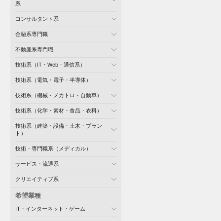
系
コンサルタント系
金融系専門職
不動産系専門職
技術系（IT・Web・通信系）
技術系（電気・電子・半導体）
技術系（機械・メカトロ・自動車）
技術系（化学・素材・食品・衣料）
技術系（建築・設備・土木・プラン
ト）
技術・専門職系（メディカル）
サービス・流通系
クリエイティブ系
希望業種
IT・インターネット・ゲーム