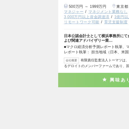
500万円 ～ 1999万円
東京都
マネジャー
マネジメント業務なし
3,000万円以上資金調達済
1億円
リモートワーク可能
育児支援制度
日本公認会計士として横浜事務所にて
よび関連アドバイザリー業…
■マクロ経済分析予測レポート執筆、
レポート執筆： 担当地域（日本、米
有限責任監査法人トーマツは、
会社概要
るデロイトのメンバーファームであり、
興味あ