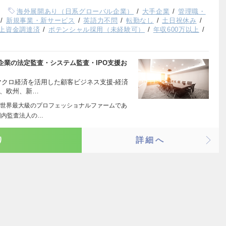
海外展開あり（日系グローバル企業）
大手企業
管理職・
新規事業・新サービス
英語力不問
転勤なし
土日祝休み
以上資金調達済
ポテンシャル採用（未経験可）
年収600万以上
企業の法定監査・システム監査・IPO支援お
マクロ経済を活用した顧客ビジネス支援-経済
国、欧州、新…
世界最大級のプロフェッショナルファームであ
国内監査法人の…
り
詳細へ