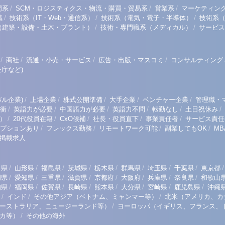
/
/
/
門系
SCM・ロジスティクス・物流・購買・貿易系
営業系
マーケティン
/
/
/
職
技術系（IT・Web・通信系）
技術系（電気・電子・半導体）
技術系
/
/
（建築・設備・土木・プラント）
技術・専門職系（メディカル）
サービス
/
/
/
/
商社
流通・小売・サービス
広告・出版・マスコミ
コンサルティング
庁など)
/
/
/
/
/
ル企業)
上場企業
株式公開準備
大手企業
ベンチャー企業
管理職・
/
/
/
/
/
/
衝
英語力が必要
中国語力が必要
英語力不問
転勤なし
土日祝休み
/
/
/
/
/
）
20代役員在籍
CxO候補
社長・役員直下
事業責任者
サービス責任
/
/
/
/
プションあり
フレックス勤務
リモートワーク可能
副業してもOK
M
掲載求人
/
/
/
/
/
/
/
/
/
田県
山形県
福島県
茨城県
栃木県
群馬県
埼玉県
千葉県
東京都
/
/
/
/
/
/
/
/
岡県
愛知県
三重県
滋賀県
京都府
大阪府
兵庫県
奈良県
和歌山
/
/
/
/
/
/
/
/
知県
福岡県
佐賀県
長崎県
熊本県
大分県
宮崎県
鹿児島県
沖縄
/
/
/
インド
その他アジア（ベトナム、ミャンマー等）
北米（アメリカ、カ
/
ーストラリア、ニュージーランド等）
ヨーロッパ（イギリス、フランス、
/
リカ等）
その他の海外