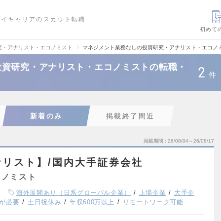
ハイキャリアのスカウト転職
初めて
究・アナリスト・エコノミスト
マネジメント業務なしの投資研究・アナリスト・エコノ
投資研究・アナリスト・エコノミストの転職・
2
件
新着のみ
掲載終了間近
掲載期間
26/08/04～26/08/17
リスト】/国内大手証券会社
コノミスト
海外展開あり（日系グローバル企業）
上場企業
大手企
が必要
土日祝休み
年収600万以上
リモートワーク可能