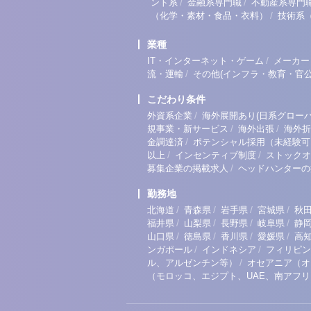
/
/
ント系
金融系専門職
不動産系専門
/
（化学・素材・食品・衣料）
技術系
業種
/
IT・インターネット・ゲーム
メーカー
/
流・運輸
その他(インフラ・教育・官公
こだわり条件
/
外資系企業
海外展開あり(日系グローバ
/
/
規事業・新サービス
海外出張
海外折
/
金調達済
ポテンシャル採用（未経験可
/
/
以上
インセンティブ制度
ストックオ
/
募集企業の掲載求人
ヘッドハンターの
勤務地
/
/
/
/
北海道
青森県
岩手県
宮城県
秋
/
/
/
/
福井県
山梨県
長野県
岐阜県
静
/
/
/
/
山口県
徳島県
香川県
愛媛県
高
/
/
ンガポール
インドネシア
フィリピン
/
ル、アルゼンチン等）
オセアニア（オ
（モロッコ、エジプト、UAE、南アフ