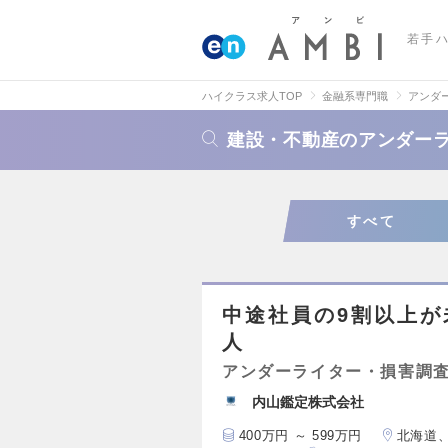
若手
ハイクラス求人TOP
金融系専門職
アンダ
建設・不動産のアンダー
すべて
中途社員の9割以上が
人
アンダーライター・損害調
内山鑑定株式会社
400万円 ～ 599万円
北海道