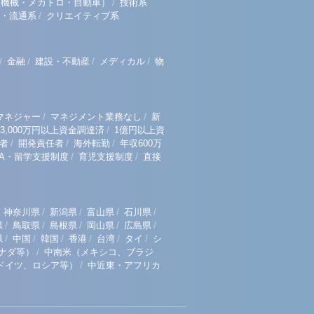
/
（機械・メカトロ・自動車）
技術系
/
・流通系
クリエイティブ系
/
/
/
/
金融
建設・不動産
メディカル
物
/
/
マネジャー
マネジメント業務なし
新
/
3,000万円以上資金調達済
1億円以上資
/
/
/
者
開発責任者
海外転勤
年収600万
/
/
BA・留学支援制度
育児支援制度
直接
/
/
/
/
神奈川県
新潟県
富山県
石川県
/
/
/
/
/
県
鳥取県
島根県
岡山県
広島県
/
/
/
/
/
/
県
中国
韓国
香港
台湾
タイ
シ
/
ナダ等）
中南米（メキシコ、ブラジ
/
ドイツ、ロシア等）
中近東・アフリカ