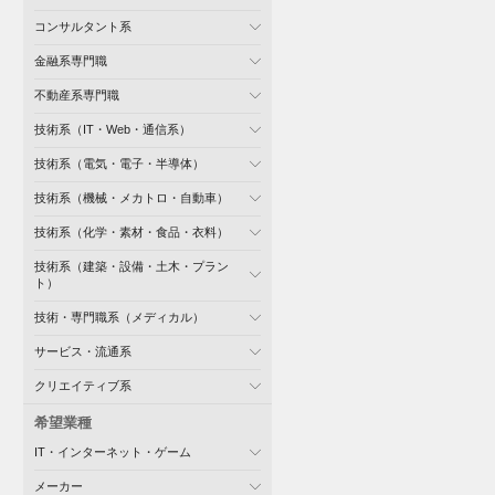
コンサルタント系
金融系専門職
不動産系専門職
技術系（IT・Web・通信系）
技術系（電気・電子・半導体）
技術系（機械・メカトロ・自動車）
技術系（化学・素材・食品・衣料）
技術系（建築・設備・土木・プラン
ト）
技術・専門職系（メディカル）
サービス・流通系
クリエイティブ系
希望業種
IT・インターネット・ゲーム
メーカー