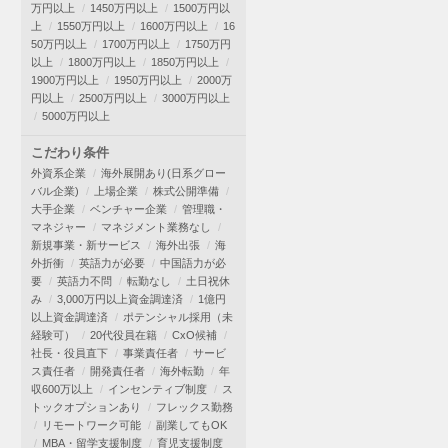
万円以上
1450万円以上
1500万円以
上
1550万円以上
1600万円以上
16
50万円以上
1700万円以上
1750万円
以上
1800万円以上
1850万円以上
1900万円以上
1950万円以上
2000万
円以上
2500万円以上
3000万円以上
5000万円以上
こだわり条件
外資系企業
海外展開あり(日系グロー
バル企業)
上場企業
株式公開準備
大手企業
ベンチャー企業
管理職・
マネジャー
マネジメント業務なし
新規事業・新サービス
海外出張
海
外折衝
英語力が必要
中国語力が必
要
英語力不問
転勤なし
土日祝休
み
3,000万円以上資金調達済
1億円
以上資金調達済
ポテンシャル採用（未
経験可）
20代役員在籍
CxO候補
社長・役員直下
事業責任者
サービ
ス責任者
開発責任者
海外転勤
年
収600万以上
インセンティブ制度
ス
トックオプションあり
フレックス勤務
リモートワーク可能
副業してもOK
MBA・留学支援制度
育児支援制度