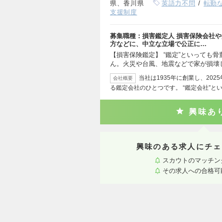
県、香川県
英語力不問
転勤
支援制度
募集職種：損害鑑定人 損害保険会社
方などに、中立な立場で公正に…
【損害保険鑑定】 “鑑定”といっても
ん。火災や台風、地震などで家が損壊
当社は1935年に創業し、20
会社概要
る鑑定会社のひとつです。 “鑑定会社”と
興味あ
興味のある求人にチェ
スカウトのマッチン
その求人への合格可