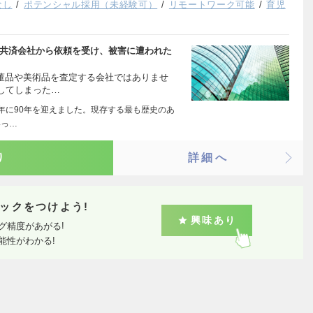
なし
ポテンシャル採用（未経験可）
リモートワーク可能
育児
や共済会社から依頼を受け、被害に遭われた
骨董品や美術品を査定する会社ではありませ
してしまった…
25年に90年を迎えました。現存する最も歴史のあ
いっ…
り
詳細へ
ックをつけよう!
興味あり
グ精度があがる!
能性がわかる!