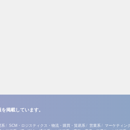
報を掲載しています。
/
/
/
門系
SCM・ロジスティクス・物流・購買・貿易系
営業系
マーケティン