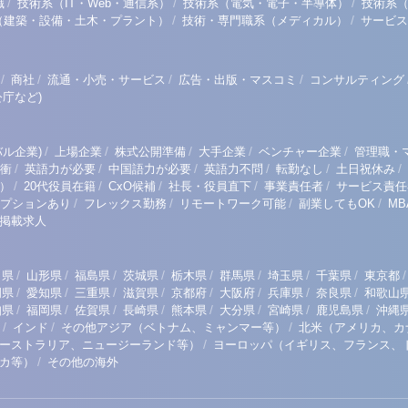
/
/
/
職
技術系（IT・Web・通信系）
技術系（電気・電子・半導体）
技術系
/
/
（建築・設備・土木・プラント）
技術・専門職系（メディカル）
サービス
/
/
/
/
商社
流通・小売・サービス
広告・出版・マスコミ
コンサルティング
庁など)
/
/
/
/
/
ル企業)
上場企業
株式公開準備
大手企業
ベンチャー企業
管理職・
/
/
/
/
/
/
衝
英語力が必要
中国語力が必要
英語力不問
転勤なし
土日祝休み
/
/
/
/
/
）
20代役員在籍
CxO候補
社長・役員直下
事業責任者
サービス責任
/
/
/
/
プションあり
フレックス勤務
リモートワーク可能
副業してもOK
M
掲載求人
/
/
/
/
/
/
/
/
/
田県
山形県
福島県
茨城県
栃木県
群馬県
埼玉県
千葉県
東京都
/
/
/
/
/
/
/
/
岡県
愛知県
三重県
滋賀県
京都府
大阪府
兵庫県
奈良県
和歌山
/
/
/
/
/
/
/
/
知県
福岡県
佐賀県
長崎県
熊本県
大分県
宮崎県
鹿児島県
沖縄
/
/
/
インド
その他アジア（ベトナム、ミャンマー等）
北米（アメリカ、カ
/
ーストラリア、ニュージーランド等）
ヨーロッパ（イギリス、フランス、
/
リカ等）
その他の海外