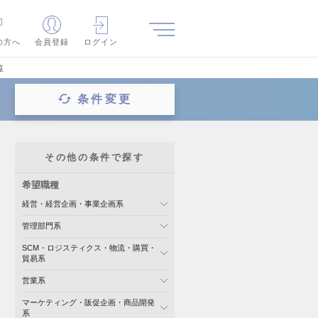
の方へ
会員登録
ログイン
覧
条件変更
その他の条件で探す
希望職種
経営・経営企画・事業企画系
管理部門系
SCM・ロジスティクス・物流・購買・
貿易系
営業系
マーケティング・販促企画・商品開発
系