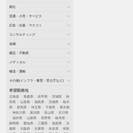
商社
流通・小売・サービス
広告・出版・マスコミ
コンサルティング
金融
建設・不動産
メディカル
物流・運輸
その他(インフラ・教育・官公庁など)
希望勤務地
北海道
青森県
岩手県
宮城県
秋
田県
山形県
福島県
茨城県
栃木
県
群馬県
埼玉県
千葉県
東京都
神奈川県
新潟県
富山県
石川県
福井県
山梨県
長野県
岐阜県
静岡県
愛知県
三重県
滋賀県
京
都府
大阪府
兵庫県
奈良県
和歌