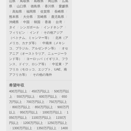
山県
鳥取県
島根県
岡山県
広島
県
山口県
徳島県
香川県
愛媛県
高知県
福岡県
佐賀県
長崎県
熊本県
大分県
宮崎県
鹿児島県
沖縄県
中国
韓国
香港
台湾
タイ
シンガポール
インドネシア
フィリピン
インド
その他アジア
（ベトナム、ミャンマー等）
北米（ア
メリカ、カナダ等）
中南米（メキシ
コ、ブラジル、アルゼンチン等）
オセ
アニア（オーストラリア、ニュージーラ
ンド等）
ヨーロッパ（イギリス、フラ
ンス、ドイツ、ロシア等）
中近東・ア
フリカ（モロッコ、エジプト、UAE、南
アフリカ等）
その他の海外
希望年収
400万円以上
450万円以上
500万円以
上
550万円以上
600万円以上
650
万円以上
700万円以上
750万円以上
800万円以上
850万円以上
900万円
以上
950万円以上
1000万円以上
1
050万円以上
1100万円以上
1150万
円以上
1200万円以上
1250万円以上
1300万円以上
1350万円以上
1400