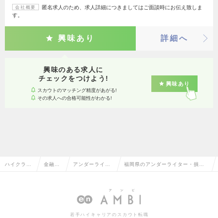
匿名求人のため、求人詳細につきましてはご面談時にお伝え致しま
会社概要
す。
興味あり
詳細へ
興味のある求人に
チェックをつけよう!
興味あり
スカウトのマッチング精度があがる!
その求人への合格可能性がわかる!
ハイクラス
金融系
アンダーライタ
福岡県のアンダーライター・損害
求人TOP
専門職
ー・損害調査
調査の転職・求人情報一覧
若手ハイキャリアのスカウト転職