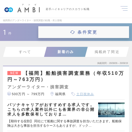
若手ハイキャリアのスカウト転職
福岡県のアンダーライター・損害調査の転職・求人情報
1
条件変更
件
すべて
新着のみ
掲載終了間近
掲載期間
26/08/06～26/08/19
【福岡】船舶損害調査業務（年収510万
NEW
円～763万円）
アンダーライター・損害調査
500万円 ～ 799万円
福岡県
土日祝休み
パソナキャリアがおすすめする求人です。
こちらの求人案件以外にも各業界の非公開
求人を多数保有しておりま…
【期待する役割】 同社にて船舶に関する事故調査を担当いただきます。船舶保
険は大きな事故を担当するケースもありますが、ドック…