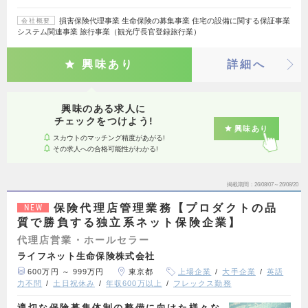
損害保険代理事業 生命保険の募集事業 住宅の設備に関する保証事業
会社概要
システム関連事業 旅行事業（観光庁長官登録旅行業）
興味あり
詳細へ
興味のある求人に
チェックをつけよう!
興味あり
スカウトのマッチング精度があがる!
その求人への合格可能性がわかる!
掲載期間
26/08/07～26/08/20
保険代理店管理業務【プロダクトの品
NEW
質で勝負する独立系ネット保険企業】
代理店営業・ホールセラー
ライフネット生命保険株式会社
600万円 ～ 999万円
東京都
上場企業
大手企業
英語
力不問
土日祝休み
年収600万以上
フレックス勤務
適切な保険募集体制の整備に向けた様々な