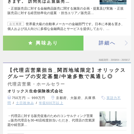
きます。 訪問先は正規販売…
・正規販売店に対する金融商品販売に関する施策の企画・提案及び実施 ・正規
販売店に対する経営効率化の提案 ・担当エリア／販売店…
世界最大級の自動車メーカーの金融部門です。日本に本拠を置き、
会社概要
個人および法人向けに多様な金融商品とサービスを提供しており、…
興味あり
詳細へ
掲載期間
26/08/04～26/08/17
【代理店営業担当_関西地域限定】オリックス
グループの安定基盤/中途多数で風通し◎
代理店営業・ホールセラー
オリックス生命保険株式会社
750万円 ～ 999万円
京都府、大阪府、兵庫県
英語力不
問
土日祝休み
年収600万以上
・代理店に対する販売促進のためのコンサルティング営業
→販売代理店を30-40店程度担当いただき、代理店の営業課
題や経営課…