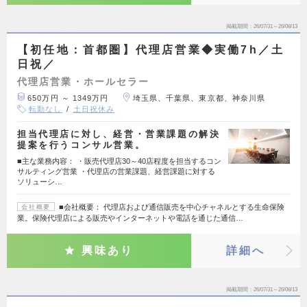
掲載期間
26/07/31～26/08/13
【初任地：首都圏】代理店営業◆実働7h／土
日祝／
代理店営業・ホールセラー
650万円 ～ 1349万円
埼玉県、千葉県、東京都、神奈川県
転勤なし
土日祝休み
担当代理店に対し、経営・営業課題の解決
提案を行うコンサル営業。
■主な業務内容： ・販売代理店30～40店程度を担当するコン
サルティング営業 ・代理店の営業課題、経営課題に対する
ソリューシ…
■会社概要： 代理店および通信販売を中心チャネルとする生命保険
会社概要
業。保険代理店による販売やインターネットや電話を通じた通信…
興味あり
詳細へ
掲載期間
26/07/31～26/08/13