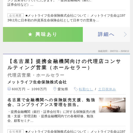
ング営業を行っていただきます。 ・提携金融機関（銀行、
証券会社など）…
■メットライフ生命保険株式会社について： メットライフ生命は197
会社概要
3年2月に日本初の外資系生命保険会社として日本での営業を…
興味あり
詳細へ
掲載期間
26/07/31～26/08/13
【名古屋】提携金融機関向けの代理店コンサ
ルティング営業（ホールセラー）
代理店営業・ホールセラー
メットライフ生命保険株式会社
600万円 ～ 1099万円
愛知県
転勤なし
土日祝休み
名古屋で金融機関への保険販売支援、勉強
会、コンプライアンス管理を担当。
・提携金融機関（銀行・証券会社等）に対する保険販売の推
進・支援・管理活動 ・提携金融機関内での各種研修、勉強
会、顧客セミナ…
■メットライフ生命保険株式会社について： メットライフ生命は197
会社概要