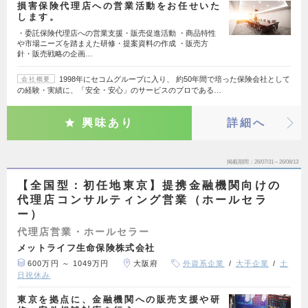
損害保険代理店への営業活動をお任せいた
します。
・委託保険代理店への営業支援・販売促進活動 ・商品特性
や市場ニーズを踏まえた研修・提案資料の作成 ・販売方
針・販売戦略の企画…
1998年にセコムグループに入り、 約50年間で培った保険会社として
会社概要
の経験・実績に、「安全・安心」のサービスのプロである…
興味あり
詳細へ
掲載期間
26/07/31～26/08/13
【全国型：初任地東京】提携金融機関向けの
代理店コンサルティング営業（ホールセラ
ー）
代理店営業・ホールセラー
メットライフ生命保険株式会社
600万円 ～ 1049万円
大阪府
外資系企業
大手企業
土
日祝休み
東京を拠点に、金融機関への販売支援や研