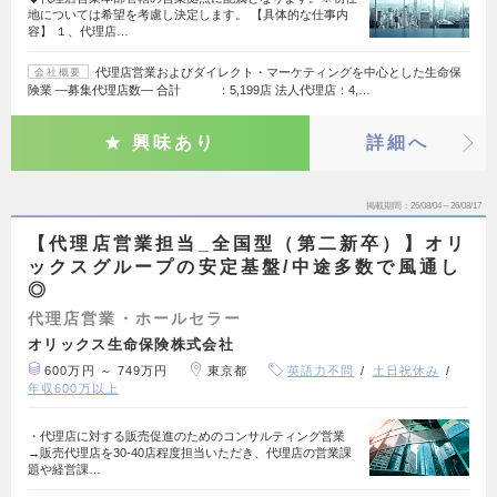
地については希望を考慮し決定します。 【具体的な仕事内
容】 １、代理店…
代理店営業およびダイレクト・マーケティングを中心とした生命保
会社概要
険業 ―募集代理店数― 合計 ：5,199店 法人代理店：4,…
興味あり
詳細へ
掲載期間
26/08/04～26/08/17
【代理店営業担当_全国型（第二新卒）】オリ
ックスグループの安定基盤/中途多数で風通し
◎
代理店営業・ホールセラー
オリックス生命保険株式会社
600万円 ～ 749万円
東京都
英語力不問
土日祝休み
年収600万以上
・代理店に対する販売促進のためのコンサルティング営業
→販売代理店を30-40店程度担当いただき、代理店の営業課
題や経営課…