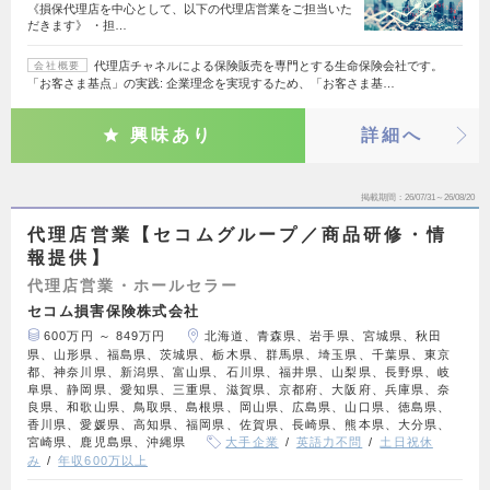
《損保代理店を中心として、以下の代理店営業をご担当いた
だきます》 ・担…
代理店チャネルによる保険販売を専門とする生命保険会社です。
会社概要
「お客さま基点」の実践: 企業理念を実現するため、「お客さま基…
興味あり
詳細へ
掲載期間
26/07/31～26/08/20
代理店営業【セコムグループ／商品研修・情
報提供】
代理店営業・ホールセラー
セコム損害保険株式会社
600万円 ～ 849万円
北海道、青森県、岩手県、宮城県、秋田
県、山形県、福島県、茨城県、栃木県、群馬県、埼玉県、千葉県、東京
都、神奈川県、新潟県、富山県、石川県、福井県、山梨県、長野県、岐
阜県、静岡県、愛知県、三重県、滋賀県、京都府、大阪府、兵庫県、奈
良県、和歌山県、鳥取県、島根県、岡山県、広島県、山口県、徳島県、
香川県、愛媛県、高知県、福岡県、佐賀県、長崎県、熊本県、大分県、
宮崎県、鹿児島県、沖縄県
大手企業
英語力不問
土日祝休
み
年収600万以上