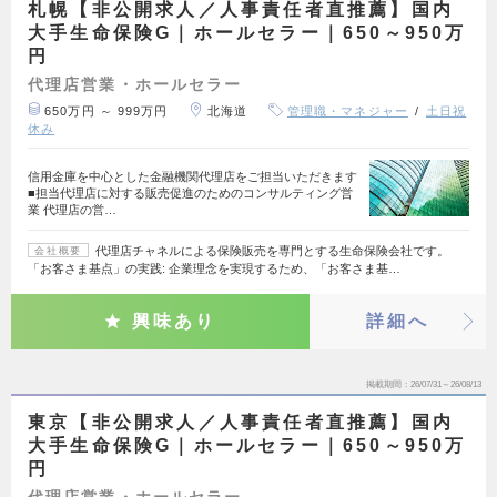
札幌【非公開求人／人事責任者直推薦】国内
大手生命保険G｜ホールセラー｜650～950万
円
代理店営業・ホールセラー
650万円 ～ 999万円
北海道
管理職・マネジャー
土日祝
休み
信用金庫を中心とした金融機関代理店をご担当いただきます
■担当代理店に対する販売促進のためのコンサルティング営
業 代理店の営…
代理店チャネルによる保険販売を専門とする生命保険会社です。
会社概要
「お客さま基点」の実践: 企業理念を実現するため、「お客さま基…
興味あり
詳細へ
掲載期間
26/07/31～26/08/13
東京【非公開求人／人事責任者直推薦】国内
大手生命保険G｜ホールセラー｜650～950万
円