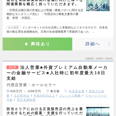
関連業務を幅広く担っていただきます。
・代理店点検計画の作成および実施（募集フローに関する定
期的なモニタリング含む） ・代理店向け募集文書等の審
査、管理 ・代理店…
インターネットの力を活用した革新的なビジネスモデルで、日本先
会社概要
発の独立系生命保険会社。日本の生命保険業界で革新的であった、…
興味あり
詳細へ
掲載期間
26/08/05～26/08/18
法人営業■外資プレミアム自動車メーカ
NEW
ーの金融サービス■入社時に初年度最大16日
支給
代理店営業・ホールセラー
600万円 ～ 1099万円
東京都
外資系企業
英語力が必
要
土日祝休み
年収600万以上
フレックス勤務
リモートワーク
可能
育児支援制度
担当エリアにおける正規販売店の売上を最
大化するための提案・支援を行っていただ