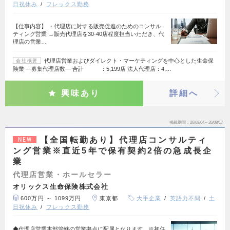
日祝休み
フレックス勤務
【仕事内容】 ・代理店に対する販売促進のためのコンサル
ティング営業 →販売代理店を30-40店程度担当いただき、代
理店の営業…
代理店営業およびダイレクト・マーケティングを中心とした生命保
会社概要
険業 ―募集代理店数― 合計 ：5,199店 法人代理店：4,…
興味あり
詳細へ
掲載期間
26/08/04～26/08/17
【全国転勤あり】代理店コンサルティ
NEW
ング営業※直近5年で保有契約2倍の急成長企
業
代理店営業・ホールセラー
オリックス生命保険株式会社
600万円 ～ 1099万円
東京都
大手企業
英語力不問
土
日祝休み
フレックス勤務
◆代理店営業本部管轄の営業拠点に配属となります。※初任