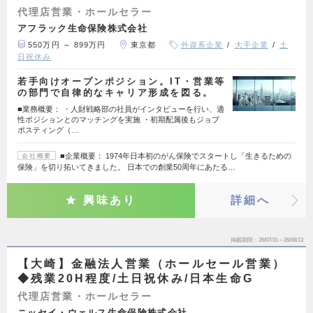
代理店営業・ホールセラー
アフラック生命保険株式会社
550万円 ～ 899万円
東京都
外資系企業
大手企業
土
日祝休み
若手向けオープンポジション。IT・営業等
の部門で自律的なキャリア形成を図る。
■業務概要： ・人財戦略部の社員がインタビューを行い、適
性ポジションとのマッチングを実施 ・初期配属後もジョブ
ポスティング（…
■企業概要： 1974年日本初のがん保険でスタートし「生きるための
会社概要
保険」を切り拓いてきました。 日本での創業50周年にあたる…
興味あり
詳細へ
掲載期間
26/07/31～26/08/13
【大崎】金融法人営業（ホールセール営業）
◆残業20H程度/土日祝休み/日本生命G
代理店営業・ホールセラー
ニッセイ・ウェルス生命保険株式会社