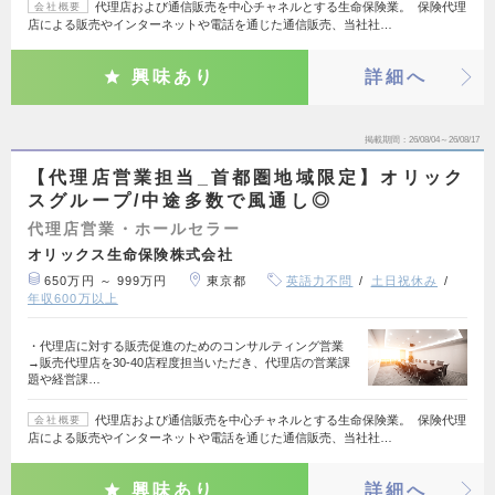
代理店および通信販売を中心チャネルとする生命保険業。 保険代理
会社概要
店による販売やインターネットや電話を通じた通信販売、当社社…
興味あり
詳細へ
掲載期間
26/08/04～26/08/17
【代理店営業担当_首都圏地域限定】オリック
スグループ/中途多数で風通し◎
代理店営業・ホールセラー
オリックス生命保険株式会社
650万円 ～ 999万円
東京都
英語力不問
土日祝休み
年収600万以上
・代理店に対する販売促進のためのコンサルティング営業
→販売代理店を30-40店程度担当いただき、代理店の営業課
題や経営課…
代理店および通信販売を中心チャネルとする生命保険業。 保険代理
会社概要
店による販売やインターネットや電話を通じた通信販売、当社社…
興味あり
詳細へ