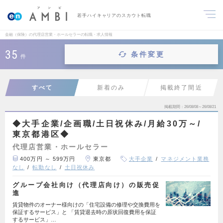
若手ハイキャリアのスカウト転職
金融（保険）の代理店営業・ホールセラーの転職・求人情報
35
条件変更
件
すべて
新着のみ
掲載終了間近
掲載期間
26/08/08～26/08/21
◆大手企業/企画職/土日祝休み/月給30万～/
東京都港区◆
代理店営業・ホールセラー
400万円 ～ 599万円
東京都
大手企業
マネジメント業務
なし
転勤なし
土日祝休み
グループ会社向け（代理店向け）の販売促
進
賃貸物件のオーナー様向けの「住宅設備の修理や交換費用を
保証するサービス」と 「賃貸退去時の原状回復費用を保証
するサービス」…