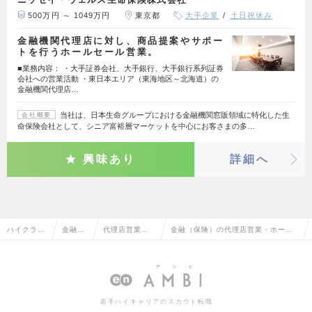
500万円 ～ 1049万円
東京都
大手企業
土日祝休み
金融機関代理店に対し、商品提案やサポー
トを行うホールセール営業。
■業務内容： ・大手証券会社、大手銀行、大手銀行系列証券
会社への営業活動 ・東日本エリア（東海地区～北海道）の
金融機関代理店…
当社は、日本生命グループにおける金融機関窓販領域に特化した生
会社概要
命保険会社として、シニア富裕層マーケットを中心にお客さまの多…
興味あり
詳細へ
ハイクラス
金融系
代理店営業・
金融（保険）の代理店営業・ホール
求人TOP
専門職
ホールセラー
セラーの転職・求人情報一覧
若手ハイキャリアのスカウト転職