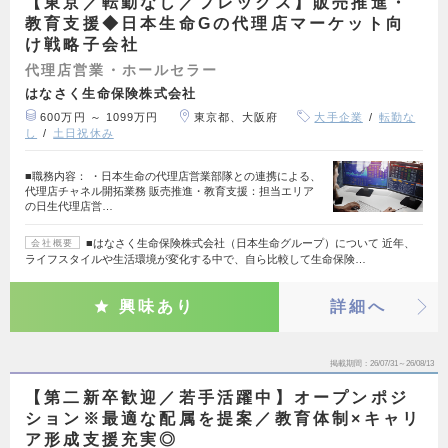
【東京／転勤なし／フレックス】販売推進・
教育支援◆日本生命Gの代理店マーケット向
け戦略子会社
代理店営業・ホールセラー
はなさく生命保険株式会社
600万円 ～ 1099万円
東京都、大阪府
大手企業
転勤な
し
土日祝休み
■職務内容： ・日本生命の代理店営業部隊との連携による、
代理店チャネル開拓業務 販売推進・教育支援：担当エリア
の日生代理店営…
■はなさく生命保険株式会社（日本生命グループ）について 近年、
会社概要
ライフスタイルや生活環境が変化する中で、自ら比較して生命保険…
興味あり
詳細へ
掲載期間
26/07/31～26/08/13
【第二新卒歓迎／若手活躍中】オープンポジ
ション※最適な配属を提案／教育体制×キャリ
ア形成支援充実◎