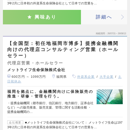
3年2月に日本初の外資系生命保険会社として日本での営業を…
興味あり
詳細へ
掲載期間
26/07/31～26/08/13
【全国型：初任地福岡市博多】提携金融機関
向けの代理店コンサルティング営業（ホール
セラー）
代理店営業・ホールセラー
メットライフ生命保険株式会社
600万円 ～ 1099万円
福岡県
外資系企業
大手企業
土
日祝休み
福岡を拠点に、金融機関向けに保険販売の
推進・研修・管理を行う。
・提携金融機関（都市銀行、信託銀行、地方銀行、証券会社
など）への販売推進、販売支援、管理に関する活動全般 ・
提携金融機関の…
■メットライフ生命保険株式会社について： メットライフ生命は197
会社概要
3年2月に日本初の外資系生命保険会社として日本での営業を…