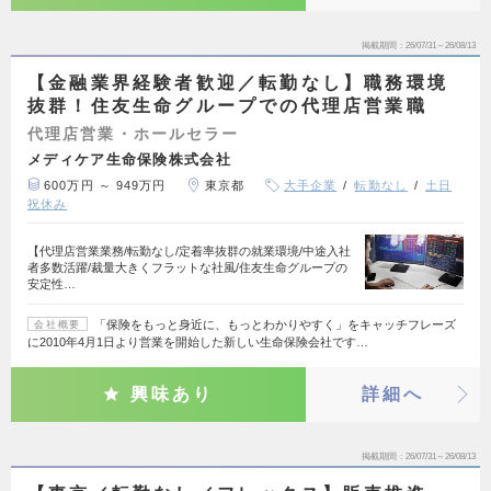
掲載期間
26/07/31～26/08/13
【金融業界経験者歓迎／転勤なし】職務環境
抜群！住友生命グループでの代理店営業職
代理店営業・ホールセラー
メディケア生命保険株式会社
600万円 ～ 949万円
東京都
大手企業
転勤なし
土日
祝休み
【代理店営業業務/転勤なし/定着率抜群の就業環境/中途入社
者多数活躍/裁量大きくフラットな社風/住友生命グループの
安定性…
「保険をもっと身近に、もっとわかりやすく」をキャッチフレーズ
会社概要
に2010年4月1日より営業を開始した新しい生命保険会社です…
興味あり
詳細へ
掲載期間
26/07/31～26/08/13