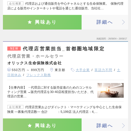
代理店および通信販売を中心チャネルとする生命保険業。 保険代理
会社概要
店による販売やインターネットや電話を通じた通信販売、当社社…
興味あり
詳細へ
掲載期間
26/08/04～26/08/17
代理店営業担当_首都圏地域限定
NEW
代理店営業・ホールセラー
オリックス生命保険株式会社
550万円 ～ 899万円
東京都
大手企業
英語力不問
土
日祝休み
フレックス勤務
【仕事内容】 ・代理店に対する販売促進のためのコンサル
ティング営業 →販売代理店を30-40店程度担当いただき、代
理店の営業…
代理店営業およびダイレクト・マーケティングを中心とした生命保
会社概要
険業 ―募集代理店数― 合計 ：5,199店 法人代理店：4,…
興味あり
詳細へ