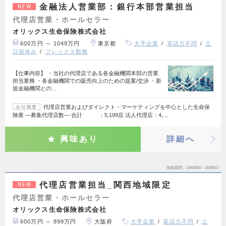
金融法人営業部：銀行本部営業担当
NEW
代理店営業・ホールセラー
オリックス生命保険株式会社
600万円 ～ 1049万円
東京都
大手企業
英語力不問
土
日祝休み
フレックス勤務
【仕事内容】 ・当社の代理店である各金融機関本部の営業
担当業務 ・各金融機関での販売向上のための提案/交渉 ・新
規金融機関との…
代理店営業およびダイレクト・マーケティングを中心とした生命保
会社概要
険業 ―募集代理店数― 合計 ：5,199店 法人代理店：4,…
興味あり
詳細へ
掲載期間
26/08/04～26/08/17
代理店営業担当_関西地域限定
NEW
代理店営業・ホールセラー
オリックス生命保険株式会社
600万円 ～ 899万円
大阪府
大手企業
英語力不問
土