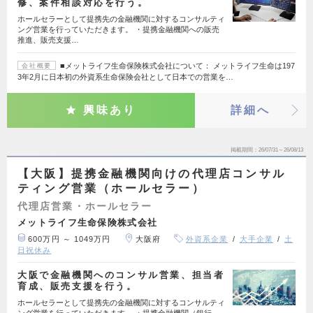
修、案件相談対応を行う。
ホールセラーとして提携先の金融機関に対するコンサルティ
ング営業を行っていただきます。 ・提携金融機関への販売
推進、販売支援…
■メットライフ生命保険株式会社について： メットライフ生命は197
会社概要
3年2月に日本初の外資系生命保険会社として日本での営業を…
興味あり
詳細へ
掲載期間
26/07/31～26/08/13
【大阪】提携金融機関向けの代理店コンサル
ティング営業（ホールセラー）
代理店営業・ホールセラー
メットライフ生命保険株式会社
600万円 ～ 1049万円
大阪府
外資系企業
大手企業
土
日祝休み
大阪で金融機関へのコンサル営業、担当者
育成、販売支援を行う。
ホールセラーとして提携先の金融機関に対するコンサルティ