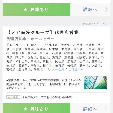
興味あり
詳細へ
掲載期間
26/07/31～26/08/13
【メガ保険グループ】代理店営業
代理店営業・ホールセラー
600万円 ～ 1249万円
北海道、青森県、岩手県、宮城県、秋田
県、山形県、福島県、茨城県、栃木県、群馬県、埼玉県、千葉県、東京
都、神奈川県、新潟県、富山県、石川県、福井県、山梨県、長野県、岐
阜県、静岡県、愛知県、三重県、滋賀県、京都府、大阪府、兵庫県、奈
良県、和歌山県、鳥取県、島根県、岡山県、広島県、山口県、徳島県、
香川県、愛媛県、高知県、福岡県、佐賀県、長崎県、熊本県、大分県、
宮崎県、鹿児島県、沖縄県
大手企業
土日祝休み
■業務概要： 販売代理店への営業支援業務、新規代理店等の
開拓業務を中心にお任せします。 【具体的には】 代理店営
業職として、既…
メガ保険グループにおける生命保険事業
会社概要
興味あり
詳細へ