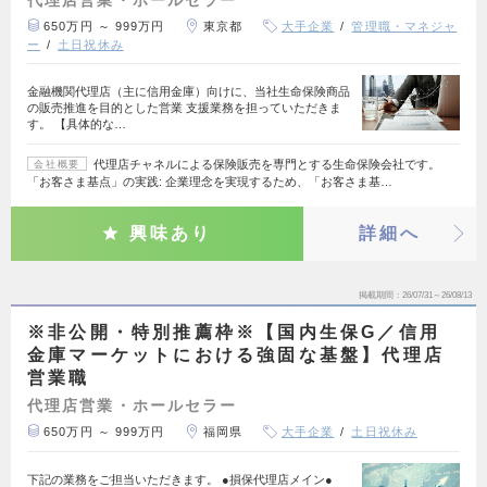
代理店営業・ホールセラー
650万円 ～ 999万円
東京都
大手企業
管理職・マネジャ
ー
土日祝休み
金融機関代理店（主に信用金庫）向けに、当社生命保険商品
の販売推進を目的とした営業 支援業務を担っていただきま
す。 【具体的な…
代理店チャネルによる保険販売を専門とする生命保険会社です。
会社概要
「お客さま基点」の実践: 企業理念を実現するため、「お客さま基…
興味あり
詳細へ
掲載期間
26/07/31～26/08/13
※非公開・特別推薦枠※【国内生保G／信用
金庫マーケットにおける強固な基盤】代理店
営業職
代理店営業・ホールセラー
650万円 ～ 999万円
福岡県
大手企業
土日祝休み
下記の業務をご担当いただきます。 ●損保代理店メイン●