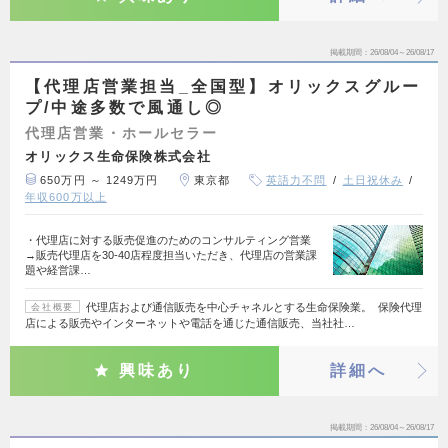
掲載期間
26/08/04～26/08/17
【代理店営業担当_全国型】オリックスグルー
プ/中途多数で風通し◎
代理店営業・ホールセラー
オリックス生命保険株式会社
650万円 ～ 1249万円
東京都
英語力不問
土日祝休み
年収600万以上
・代理店に対する販売促進のためのコンサルティング営業
→販売代理店を30-40店程度担当いただき、代理店の営業課
題や経営課…
代理店および通信販売を中心チャネルとする生命保険業。 保険代理
会社概要
店による販売やインターネットや電話を通じた通信販売、当社社…
興味あり
詳細へ
掲載期間
26/08/04～26/08/17