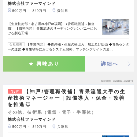
株式会社ファーマインド
500万円 ～ 849万円
愛知県
【生産技術部・名古屋or神戸or福岡】（管理職候補～担当
職） 【職務内容】 青果流通のリーディングカンパニーにお
ける製造工場…
【事業内容】 ◆青果物・生花の輸出入、加工及び販売 ◆青果センタ
会社概要
ーの運営 ◆青果物等におけるシステム開発、マッチングサイトの運…
興味あり
詳細へ
掲載期間
26/08/06～26/08/19
【神戸/管理職候補】青果流通大手の生
NEW
産技術マネージャー｜設備導入・保全・改善
を推進◎
その他、技術系（電気・電子・半導体）
株式会社ファーマインド
500万円 ～ 849万円
兵庫県