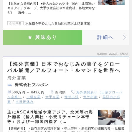
【具体的な業務内容】 ■仕入れ先との交渉（国内：北海道の
キョクイチグループ、大手水産会社や水産商社、各地大卸な
ど） 海外：…
水産物を中心とした食品卸売業および倉庫業
会社概要
興味あり
詳細へ
掲載期間
26/08/04～26/08/17
【海外営業】日本でおなじみの菓子をグロー
バル展開／アルフォート・ルマンドを世界へ
海外営業
株式会社ブルボン
500万円 ～ 649万円
新潟県
海外展開あり（日系グローバ
ル企業）
上場企業
大手企業
海外出張
海外折衝
英語力が必
要
土日祝休み
主にASEAN地域や東アジア、北米等の海
外顧客（輸入商社・小売りチェーン本部
等）および一部国内顧客（…
【業務内容】 ・既存顧客の管理営業 ・売上管理 ・新規顧客の開拓営業 ・見積書