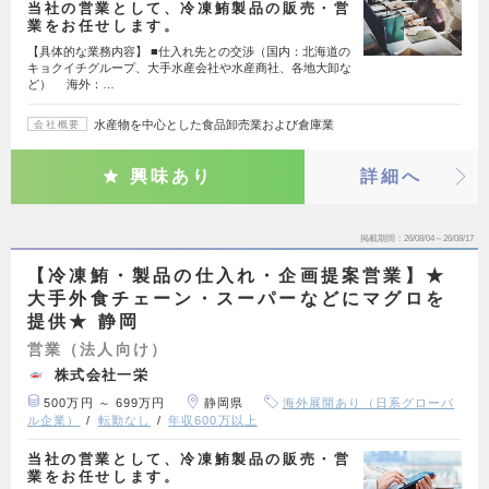
当社の営業として、冷凍鮪製品の販売・営
業をお任せします。
【具体的な業務内容】 ■仕入れ先との交渉（国内：北海道の
キョクイチグループ、大手水産会社や水産商社、各地大卸な
ど） 海外：…
水産物を中心とした食品卸売業および倉庫業
会社概要
興味あり
詳細へ
掲載期間
26/08/04～26/08/17
【冷凍鮪・製品の仕入れ・企画提案営業】★
大手外食チェーン・スーパーなどにマグロを
提供★ 静岡
営業（法人向け）
株式会社一栄
500万円 ～ 699万円
静岡県
海外展開あり（日系グローバ
ル企業）
転勤なし
年収600万以上
当社の営業として、冷凍鮪製品の販売・営
業をお任せします。