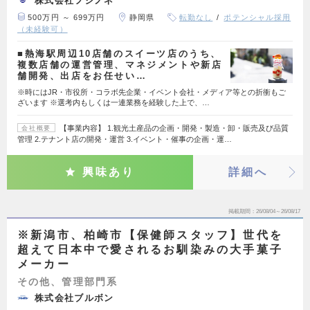
株式会社フジノネ
500万円 ～ 699万円
静岡県
転勤なし
ポテンシャル採用
（未経験可）
■熱海駅周辺10店舗のスイーツ店のうち、
複数店舗の運営管理、マネジメントや新店
舗開発、出店をお任せい…
※時にはJR・市役所・コラボ先企業・イベント会社・メディア等との折衝もご
ざいます ※選考内もしくは一連業務を経験した上で、…
【事業内容】 1.観光土産品の企画・開発・製造・卸・販売及び品質
会社概要
管理 2.テナント店の開発・運営 3.イベント・催事の企画・運…
興味あり
詳細へ
掲載期間
26/08/04～26/08/17
※新潟市、柏崎市【保健師スタッフ】世代を
超えて日本中で愛されるお馴染みの大手菓子
メーカー
その他、管理部門系
株式会社ブルボン