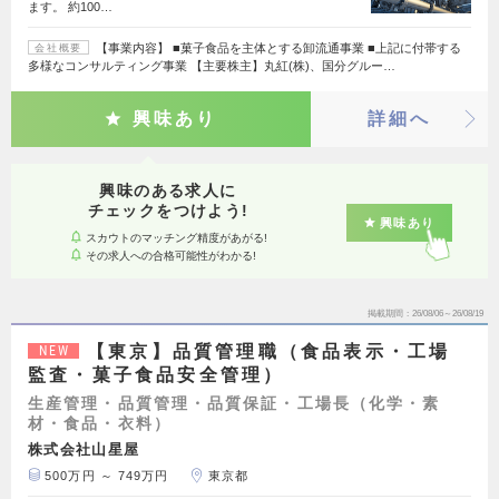
ます。 約100…
【事業内容】 ■菓子食品を主体とする卸流通事業 ■上記に付帯する
会社概要
多様なコンサルティング事業 【主要株主】丸紅(株)、国分グルー…
興味あり
詳細へ
興味のある求人に
チェックをつけよう!
興味あり
スカウトのマッチング精度があがる!
その求人への合格可能性がわかる!
掲載期間
26/08/06～26/08/19
【東京】品質管理職（食品表示・工場
NEW
監査・菓子食品安全管理）
生産管理・品質管理・品質保証・工場長（化学・素
材・食品・衣料）
株式会社山星屋
500万円 ～ 749万円
東京都