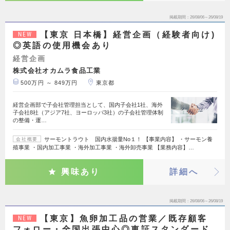
掲載期間
26/08/06～26/08/19
【東京 日本橋】経営企画（経験者向け)
NEW
◎英語の使用機会あり
経営企画
株式会社オカムラ食品工業
500万円 ～ 849万円
東京都
経営企画部で子会社管理担当として、国内子会社1社、海外
子会社8社（アジア7社、ヨーロッパ3社）の子会社管理体制
の整備・運…
サーモントラウト 国内水揚量No１！ 【事業内容】 ・サーモン養
会社概要
殖事業 ・国内加工事業 ・海外加工事業 ・海外卸売事業 【業務内容】…
興味あり
詳細へ
掲載期間
26/08/06～26/08/19
【東京】魚卵加工品の営業／既存顧客
NEW
フォロー・全国出張中心◎東証スタンダード