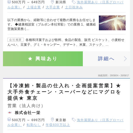
500万円 ～ 649万円
新潟県
海外展開あり（日系グローバ
ル企業）
上場企業
大手企業
土日祝休み
以下の業務から、経験等に合わせて複数の業務をお任せしま
す。 ◆健康相談室（ブルボン本社常駐）での業務 1、健康経
営施策業務 (…
各種和洋菓子および飲料、食品の製造、販売 ビスケット、小麦粉せ
会社概要
んべい、豆菓子、グミ・キャンデー、デザート、米菓、スナック、…
興味あり
詳細へ
掲載期間
26/08/04～26/08/17
【冷凍鮪・製品の仕入れ・企画提案営業】★
大手外食チェーン・スーパーなどにマグロを
提供★ 東京
営業（法人向け）
株式会社一栄
500万円 ～ 699万円
東京都
海外展開あり（日系グローバ
ル企業）
転勤なし
年収600万以上