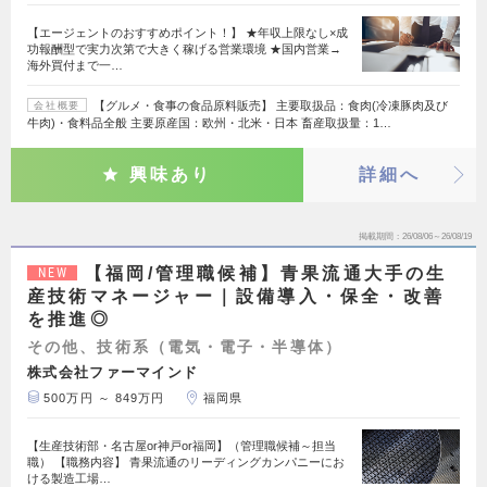
【エージェントのおすすめポイント！】 ★年収上限なし×成
功報酬型で実力次第で大きく稼げる営業環境 ★国内営業→
海外買付まで一…
【グルメ・食事の食品原料販売】 主要取扱品：食肉(冷凍豚肉及び
会社概要
牛肉)・食料品全般 主要原産国：欧州・北米・日本 畜産取扱量：1…
興味あり
詳細へ
掲載期間
26/08/06～26/08/19
【福岡/管理職候補】青果流通大手の生
NEW
産技術マネージャー｜設備導入・保全・改善
を推進◎
その他、技術系（電気・電子・半導体）
株式会社ファーマインド
500万円 ～ 849万円
福岡県
【生産技術部・名古屋or神戸or福岡】（管理職候補～担当
職） 【職務内容】 青果流通のリーディングカンパニーにお
ける製造工場…