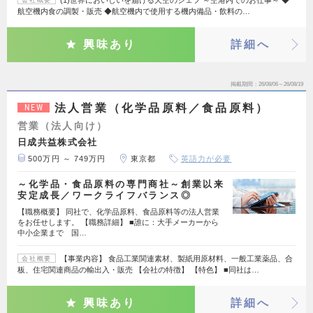
(1)世界においしいを届ける天空のシェフ ～空港内でのお仕事～ ◆
会社概要
航空機内食の調製・販売 ◆航空機内で使用する機内備品・飲料の…
興味あり
詳細へ
掲載期間
26/08/06～26/08/19
法人営業（化学品原料／食品原料）
NEW
営業（法人向け）
日成共益株式会社
500万円 ～ 749万円
東京都
英語力が必要
～化学品・食品原料の専門商社～創業以来
安定成長／ワークライフバランス◎
【職務概要】 同社で、化学品原料、食品原料等の法人営業
をお任せします。 【職務詳細】 ■誰に：大手メーカーから
中小企業まで 国…
【事業内容】 食品工業関連素材、製紙用原材料、一般工業薬品、合
会社概要
板、住宅関連商品の輸出入・販売 【会社の特徴】 【特色】 ■同社は…
興味あり
詳細へ