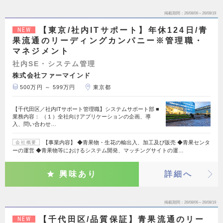
掲載期間
26/08/06～26/08/19
【東京/社内ITサポート】年休124日/青
NEW
果流通のリーディングカンパニー※管理職・
マネジメント
社内SE・システム管理
株式会社ファーマインド
500万円 ～ 599万円
東京都
【千代田区／社内ITサポート管理職】システムサポート部 ■
業務内容： （１）全社向けアプリケーションの企画、導
入、問い合わせ…
【事業内容】 ◆青果物・生花の輸出入、加工及び販売 ◆青果センタ
会社概要
ーの運営 ◆青果物等におけるシステム開発、マッチングサイトの運…
興味あり
詳細へ
掲載期間
26/08/06～26/08/19
【千代田区/品質保証】青果流通のリー
NEW