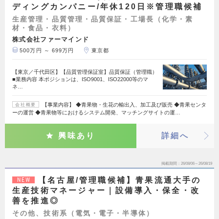
ディングカンパニー/年休120日※管理職候補
生産管理・品質管理・品質保証・工場長（化学・素
材・食品・衣料）
株式会社ファーマインド
500万円 ～ 699万円
東京都
【東京／千代田区】【品質管理保証室】品質保証（管理職）
■業務内容 本ポジションは、ISO9001、ISO22000等のマ
ネ…
【事業内容】 ◆青果物・生花の輸出入、加工及び販売 ◆青果センタ
会社概要
ーの運営 ◆青果物等におけるシステム開発、マッチングサイトの運…
興味あり
詳細へ
掲載期間
26/08/06～26/08/19
【名古屋/管理職候補】青果流通大手の
NEW
生産技術マネージャー｜設備導入・保全・改
善を推進◎
その他、技術系（電気・電子・半導体）