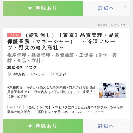
興味あり
詳細へ
掲載期間
26/08/06～26/08/19
（転勤無し）【東京】品質管理・品質
NEW
保証業務（マネージャー） ～冷凍フルー
ツ・野菜の輸入商社～
生産管理・品質管理・品質保証・工場長（化学・素
材・食品・衣料）
株式会社アスク
500万円 ～ 849万円
東京都
■業務内容： 海外から輸入した冷凍果物・野菜の品質管理品
質保証業務です。 仕事内容は以下の通りです。 1 事業拡大
に伴う品質保…
【当社について】 ■中南米を主体とした海外の冷凍フルーツや冷凍
会社概要
野菜の輸入販売。 主要取引先：大手GMS、スーパー、コンビニエ…
興味あり
詳細へ