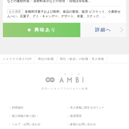
などの書類作成 ・原材料表示などの管理 ・現地法令収集…
各種和洋菓子および飲料、食品の製造、販売 ビスケット、小麦粉せ
会社概要
んべい、豆菓子、グミ・キャンデー、デザート、米菓、スナック、…
興味あり
詳細へ
ハイクラス求人TOP
商社の転職
商社（食品）の転職・求人情報
若手ハイキャリアのスカウト転職
利用規約
求人情報に関するポリシー
個人情報の取り扱い
推奨環境
ヘルプ・お問い合わせ
参画のお問い合わせ