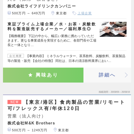
株式会社ライフドリンクカンパニー
500万円 ～ 649万円
東京都
上場企業
東証プライム上場企業／水・お茶・炭酸飲
料を製造販売するメーカー／福利厚生◎
【職務概要】 下記の中から、幅広い業務に携わっていただ
きます。更なる事業成長を実現するために、各部門長や工場
長と一体となり…
【事業内容】 ミネラルウォーター、茶系飲料、炭酸飲料、茶葉製品
会社概要
等の製造・販売 【会社の特徴】 同社は、日本の清涼飲料業界におい…
興味あり
詳細へ
掲載期間
26/08/06～26/08/19
【東京/港区】食肉製品の営業/リモート
NEW
可/フレックス有/年休120日
営業（法人向け）
株式会社M&K Brothers
500万円 ～ 1249万円
東京都