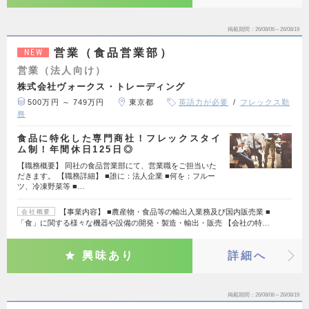
掲載期間
26/08/06～26/08/19
営業（食品営業部）
NEW
営業（法人向け）
株式会社ヴォークス・トレーディング
500万円 ～ 749万円
東京都
英語力が必要
フレックス勤
務
食品に特化した専門商社！フレックスタイ
ム制！年間休日125日◎
【職務概要】 同社の食品営業部にて、営業職をご担当いた
だきます。 【職務詳細】 ■誰に：法人企業 ■何を：フルー
ツ、冷凍野菜等 ■…
【事業内容】 ■農産物・食品等の輸出入業務及び国内販売業 ■
会社概要
「食」に関する様々な機器や設備の開発・製造・輸出・販売 【会社の特…
興味あり
詳細へ
掲載期間
26/08/06～26/08/19