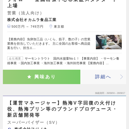
上場
営業（法人向け）
株式会社オカムラ食品工業
500万円 ～ 749万円
東京都
【業務内容】 魚卵加工品（いくら、筋子、数の子）の営業
業務を担当していただきます。 主に全国のお客様へ商品提
案を行い、担当エ…
サーモントラウト 国内水揚量No１！ 【事業内容】 ・サーモン養
会社概要
殖事業 ・国内加工事業 ・海外加工事業 ・海外卸売事業 【業務内容】…
興味あり
詳細へ
掲載期間
26/08/04～26/08/17
【運営マネージャー】熱海V字回復の火付け
役、熱海プリン等のブランドプロデュース・
新店舗開発等
スーパーバイザー（SV）