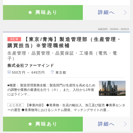
興味あり
詳細へ
掲載期間
26/08/06～26/08/19
【東京/青海】製造管理部（生産管理・
NEW
購買担当）※管理職候補
生産管理・品質管理・品質保証・工場長（電気・電
子）
株式会社ファーマインド
500万円 ～ 649万円
東京都
■概要： 製造管理業務全般：製造部門が生産性を高めるため
の調整や業務の最適化を行う（※）。また、入社から1年後
にはラインマ…
【事業内容】 ◆青果物・生花の輸出入、加工及び販売 ◆青果センタ
会社概要
ーの運営 ◆青果物等におけるシステム開発、マッチングサイトの運…
興味あり
詳細へ