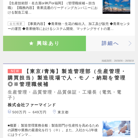
【生産技術部・名古屋or神戸or福岡】（管理職候補～担当
職） 【職務内容】 青果流通のリーディングカンパニーにお
ける製造工場…
【事業内容】 ◆青果物・生花の輸出入、加工及び販売 ◆青果センタ
会社概要
ーの運営 ◆青果物等におけるシステム開発、マッチングサイトの運…
興味あり
詳細へ
掲載期間
26/08/06～26/08/19
【東京/青海】製造管理部（生産管理・
NEW
購買担当）製造現場で人・モノ・納期を管理
◎※管理職候補
生産管理・品質管理・品質保証・工場長（電気・電
子）
株式会社ファーマインド
500万円 ～ 649万円
東京都
■概要： 製造管理業務全般：製造部門が生産性を高めるため
の調整や業務の最適化を行う（※）。また、入社から1年後
にはラインマ…