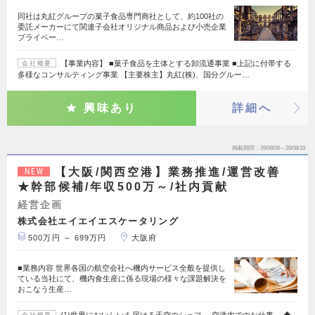
同社は丸紅グループの菓子食品専門商社として、約100社の
委託メーカーにて関連子会社オリジナル商品および小売企業
プライベー…
【事業内容】 ■菓子食品を主体とする卸流通事業 ■上記に付帯する
会社概要
多様なコンサルティング事業 【主要株主】丸紅(株)、国分グルー…
興味あり
詳細へ
掲載期間
26/08/06～26/08/19
【大阪/関西空港】業務推進/運営改善
NEW
★幹部候補/年収500万～/社内貢献
経営企画
株式会社エイエイエスケータリング
500万円 ～ 699万円
大阪府
■業務内容 世界各国の航空会社へ機内サービス全般を提供し
ている当社にて、機内食生産に係る現場の様々な課題解決を
おこなう生産…