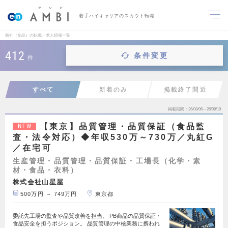
若手ハイキャリアのスカウト転職
商社（食品）の転職・求人情報一覧
412
条件変更
件
すべて
新着のみ
掲載終了間近
掲載期間
26/08/06～26/08/19
【東京】品質管理・品質保証（食品監
NEW
査・法令対応）◆年収530万～730万／丸紅G
／在宅可
生産管理・品質管理・品質保証・工場長（化学・素
材・食品・衣料）
株式会社山星屋
500万円 ～ 749万円
東京都
委託先工場の監査や品質改善を担当。 PB商品の品質保証・
食品安全を担うポジション。 品質管理の中核業務に携われ