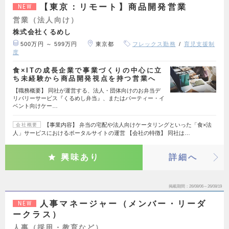
【東京：リモート】商品開発営業
NEW
営業（法人向け）
株式会社くるめし
500万円 ～ 599万円
東京都
フレックス勤務
育児支援制
度
食×ITの成長企業で事業づくりの中心に立
ち未経験から商品開発視点を持つ営業へ
【職務概要】 同社が運営する、法人・団体向けのお弁当デ
リバリーサービス『くるめし弁当』、またはパーティー・イ
ベント向けケー…
【事業内容】 弁当の宅配や法人向けケータリングといった「食×法
会社概要
人」サービスにおけるポータルサイトの運営 【会社の特徴】 同社は…
興味あり
詳細へ
掲載期間
26/08/06～26/08/19
人事マネージャー（メンバー・リーダ
NEW
ークラス）
人事（採用・教育など）