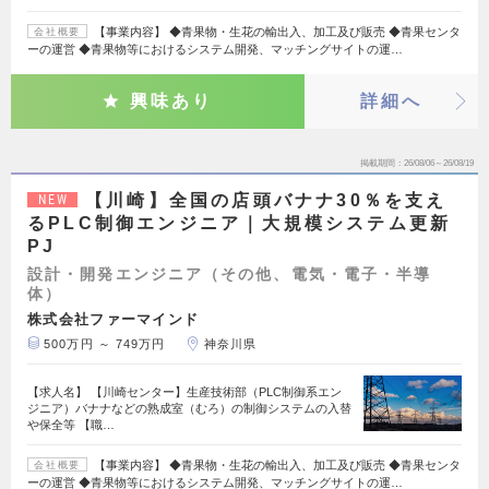
【事業内容】 ◆青果物・生花の輸出入、加工及び販売 ◆青果センタ
会社概要
ーの運営 ◆青果物等におけるシステム開発、マッチングサイトの運…
興味あり
詳細へ
掲載期間
26/08/06～26/08/19
【川崎】全国の店頭バナナ30％を支え
NEW
るPLC制御エンジニア｜大規模システム更新
PJ
設計・開発エンジニア（その他、電気・電子・半導
体）
株式会社ファーマインド
500万円 ～ 749万円
神奈川県
【求人名】 【川崎センター】生産技術部（PLC制御系エン
ジニア）バナナなどの熟成室（むろ）の制御システムの入替
や保全等 【職…
【事業内容】 ◆青果物・生花の輸出入、加工及び販売 ◆青果センタ
会社概要
ーの運営 ◆青果物等におけるシステム開発、マッチングサイトの運…