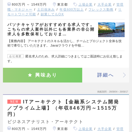
800万円 ～ 1549万円
東京都
上場企業
大手企業
管理
職・マネジャー
土日祝休み
年収600万以上
フレックス勤務
リ
モートワーク可能
副業してもOK
パソナキャリアがおすすめする求人です。
こちらの求人案件以外にも各業界の非公開
求人を多数保有しておりま…
【業務内容】 アーキテクトのスキルを活かし、チームとプロジェクト全体を技
術で牽引していただきます。 Java/クラウドを中核…
匿名求人のため、求人詳細につきましてはご面談時にお伝え致しま
会社概要
す。
興味あり
詳細へ
掲載期間
26/08/04～26/08/17
ITアーキテクト【金融系システム開発
NEW
／プライム上場】（年収846万円～1515万
円）
ビジネスアナリスト・アーキテクト
800万円 ～ 1549万円
東京都
上場企業
大手企業
管理