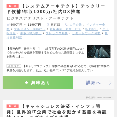
【システムアーキテクト】テックリー
NEW
ド候補/年収1000万/社内DX推進
ビジネスアナリスト・アーキテクト
800万円 ～ 1199万円
東京都
大手企業
ベンチャー企
業
マネジメント業務なし
新規事業・新サービス
転勤なし
土日
祝休み
年収600万以上
フレックス勤務
リモートワーク可能
育
児支援制度
【業務内容（仕事内容）】 経営直下のDX推進部門におい
て全社デジタル戦略を実現するための全社共通基盤システム
を開発しま…
【キャリアステップ】 業務の習熟度合いに応じて、積極的に業務の
会社概要
裁量をお任せします。また、近い将来エンジニア組織を拡大してい…
興味あり
詳細へ
掲載期間
26/08/04～26/08/17
【キャッシュレス決済・インフラ開
NEW
発】世界的IT企業で社会を動かす基盤を再設