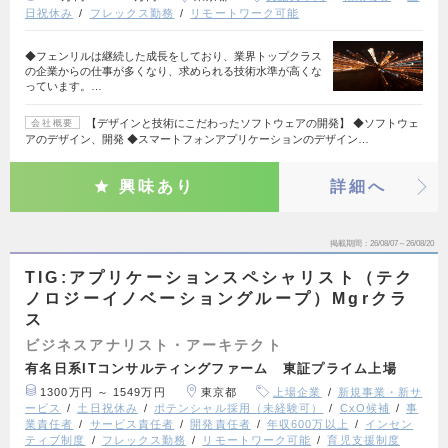
日祝休み
フレックス勤務
リモートワーク可能
◆フェンリルは継続した成長をしており、業界トップクラス
の企業からの仕事が多くなり、求められる技術水準が高くな
っています。…
【デザインと技術にこだわったソフトウェアの開発】 ◆ソフトウェ
会社概要
アのデザイン、開発 ◆スマートフォンアプリケーションのデザイン…
興味あり
詳細へ
掲載期間
26/08/07～26/08/20
TIG:アプリケーションスペシャリスト（テク
ノロジーイノベーショングループ）Mgrクラ
ス
ビジネスアナリスト・アーキテクト
有名日系ITコンサルティングファーム 東証プライム上場
1300万円 ～ 1549万円
東京都
上場企業
新規事業・新サ
ービス
土日祝休み
ポテンシャル採用（未経験可）
CxO候補
事
業責任者
サービス責任者
開発責任者
年収600万以上
インセン
ティブ制度
フレックス勤務
リモートワーク可能
育児支援制度