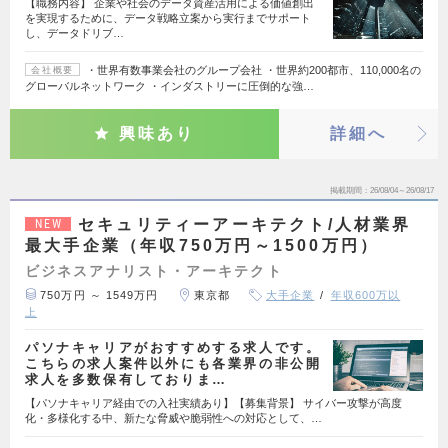
【職務内容】 企業や社会のデータ資産活用による価値創出
を実現するために、データ戦略立案から実行までサポート
し、データドリブ…
・世界有数事業会社のグループ会社 ・世界約200都市、110,000名の
会社概要
グローバルネットワーク ・インダストリーに圧倒的な強…
興味あり
詳細へ
掲載期間
26/08/04～26/08/17
セキュリティーアーキテクト/人材業界
NEW
最大手企業（年収750万円～1500万円）
ビジネスアナリスト・アーキテクト
750万円 ～ 1549万円
東京都
大手企業
年収600万以
上
パソナキャリアがおすすめする求人です。
こちらの求人案件以外にも各業界の非公開
求人を多数保有しておりま…
【パソナキャリア経由での入社実績あり】【募集背景】 サイバー攻撃が高度
化・多様化する中、新たな脅威や脆弱性への対応として、…