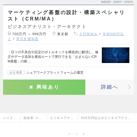
掲載期間
26/08/07～26/08/20
マーケティング基盤の設計・構築スペシャリ
スト（CRM/MA）
ビジネスアナリスト・アーキテクト
700万円 ～ 999万円
東京都
土日祝休み
年収600万以
上
育児支援制度
・日々の不具合や設定のボトルネックを構造的に解消し、修
正やデータ追加を最短ルートで実行できる「止まらないCR
M基盤」の維…
シェアワークプラットフォームの運営
会社概要
興味あり
詳細へ
ハイクラ
技術系（I
ビジネスアナリ
550万円以上のビジネスアナリス
ス求人T
T・Web・通
スト・アーキテ
ト・アーキテクトの転職・求人