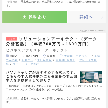
匿名求人のため、求人詳細につきましてはご面談時にお伝え致しま
会社概要
す。
興味あり
詳細へ
掲載期間
26/08/04～26/08/17
ソリューションアーキテクト（データ
NEW
分析基盤）（年収700万円～1600万円）
ビジネスアナリスト・アーキテクト
700万円 ～ 1649万円
東京都
管理職・マネジャー
英語
力が必要
転勤なし
土日祝休み
年収600万以上
フレックス勤
務
リモートワーク可能
パソナキャリアがおすすめする求人です。
こちらの求人案件以外にも各業界の非公開
求人を多数保有しておりま…
【業務概要】 三菱UFJフィナンシャル・グループ（MUFG）のデジタルトランス
フォーメーション（DX）推進を、グループ会社…
匿名求人のため、求人詳細につきましてはご面談時にお伝え致しま
会社概要
す。