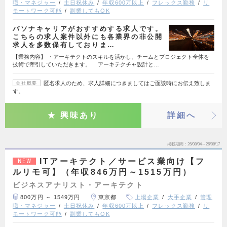
職・マネジャー
土日祝休み
年収600万以上
フレックス勤務
リ
モートワーク可能
副業してもOK
パソナキャリアがおすすめする求人です。
こちらの求人案件以外にも各業界の非公開
求人を多数保有しておりま…
【業務内容】 ・アーキテクトのスキルを活かし、チームとプロジェクト全体を
技術で牽引していただきます。 アーキテクチャ設計と…
匿名求人のため、求人詳細につきましてはご面談時にお伝え致しま
会社概要
す。
興味あり
詳細へ
掲載期間
26/08/04～26/08/17
ITアーキテクト／サービス業向け【フ
NEW
ルリモ可】（年収846万円～1515万円）
ビジネスアナリスト・アーキテクト
800万円 ～ 1549万円
東京都
上場企業
大手企業
管理
職・マネジャー
土日祝休み
年収600万以上
フレックス勤務
リ
モートワーク可能
副業してもOK