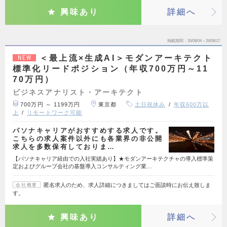
興味あり
詳細へ
掲載期間
26/08/04～26/08/17
＜最上流×生成AI＞モダンアーキテクト
NEW
標準化リードポジション（年収700万円～11
70万円）
ビジネスアナリスト・アーキテクト
700万円 ～ 1199万円
東京都
土日祝休み
年収600万以
上
リモートワーク可能
パソナキャリアがおすすめする求人です。
こちらの求人案件以外にも各業界の非公開
求人を多数保有しておりま…
【パソナキャリア経由での入社実績あり】★モダンアーキテクチャの導入標準策
定およびグループ会社の基盤導入コンサルティング業…
匿名求人のため、求人詳細につきましてはご面談時にお伝え致しま
会社概要
す。
興味あり
詳細へ