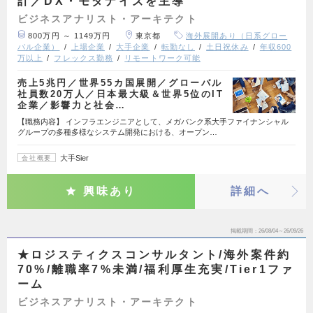
計／DX・モダナイズを主導
ビジネスアナリスト・アーキテクト
800万円 ～ 1149万円
東京都
海外展開あり（日系グロー
バル企業）
上場企業
大手企業
転勤なし
土日祝休み
年収600
万以上
フレックス勤務
リモートワーク可能
売上5兆円／世界55カ国展開／グローバル
社員数20万人／日本最大級＆世界5位のIT
企業／影響力と社会…
【職務内容】 インフラエンジニアとして、メガバンク系大手ファイナンシャル
グループの多種多様なシステム開発における、オープン…
大手Sier
会社概要
興味あり
詳細へ
掲載期間
26/08/04～26/09/26
★ロジスティクスコンサルタント/海外案件約
70%/離職率7%未満/福利厚生充実/Tier1ファ
ーム
ビジネスアナリスト・アーキテクト