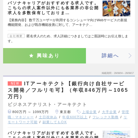
パソナキャリアがおすすめする求人です。
こちらの求人案件以外にも各業界の非公開
求人を多数保有しておりま…
【業務内容】 数千万ユーザーが利用するコンシューマ向けWebサービスの新規
機能開発、および既存機能改善に対して、アーキテク…
匿名求人のため、求人詳細につきましてはご面談時にお伝え致しま
会社概要
す。
興味あり
詳細へ
掲載期間
26/08/04～26/08/17
ITアーキテクト【銀行向け自社サービ
NEW
ス開発／フルリモ可】（年収846万円～1065
万円）
ビジネスアナリスト・アーキテクト
800万円 ～ 1099万円
東京都
上場企業
大手企業
管理
職・マネジャー
土日祝休み
年収600万以上
フレックス勤務
リ
モートワーク可能
副業してもOK
パソナキャリアがおすすめする求人です。
こちらの求人案件以外にも各業界の非公開