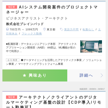
AIシステム開発案件のプロジェクトマ
NEW
ネージャー
ビジネスアナリスト・アーキテクト
株式会社ブレインパッド
700万円 ～ 1099万円
東京都
英語力不問
転勤なし
土
日祝休み
フレックス勤務
■配属部署：データエンジニアリング本部 アナリティクス
アプリケーション開発部（AA部） AA部は、ML機能が世の
中で利用さ…
◆データマイニングを活用したアナリティクス事業 ／ ソリューショ
会社概要
ン事業 ／ マーケティングプラットフォーム事業
興味あり
詳細へ
掲載期間
26/08/04～26/08/17
アーキテクト／クライアントのデジタ
NEW
ルマーケティング基盤の設計【CDP導入/リモ
ート勤務可】