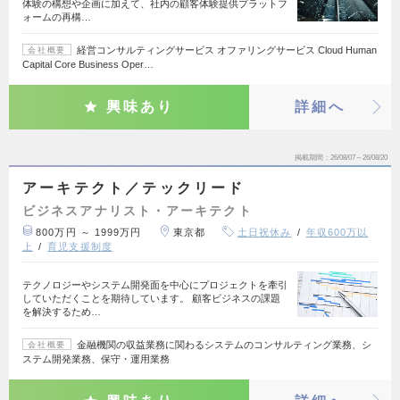
体験の構想や企画に加えて、社内の顧客体験提供プラットフ
ォームの再構…
経営コンサルティングサービス オファリングサービス Cloud Human
会社概要
Capital Core Business Oper…
興味あり
詳細へ
掲載期間
26/08/07～26/08/20
アーキテクト／テックリード
ビジネスアナリスト・アーキテクト
800万円 ～ 1999万円
東京都
土日祝休み
年収600万以
上
育児支援制度
テクノロジーやシステム開発面を中心にプロジェクトを牽引
していただくことを期待しています。 顧客ビジネスの課題
を解決するため…
金融機関の収益業務に関わるシステムのコンサルティング業務、シ
会社概要
ステム開発業務、保守・運用業務