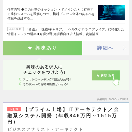
仕事内容 ◆この仕事のミッション ・ドメインごとに存在す
る業務システムを理解しつつ、横断プロセス全体のあるべき
体験を設計する…
「介護」「医療/キャリア」「ヘルスケア/シニアライフ」に特化した
会社概要
情報インフラの構築 ■介護分野 介護職向け求人情報、資格講座…
興味あり
詳細へ
興味のある求人に
チェックをつけよう!
興味あり
スカウトのマッチング精度があがる!
その求人への合格可能性がわかる!
掲載期間
26/08/04～26/08/17
【プライム上場】ITアーキテクト／金
NEW
融系システム開発（年収846万円～1515万
円）
ビジネスアナリスト・アーキテクト