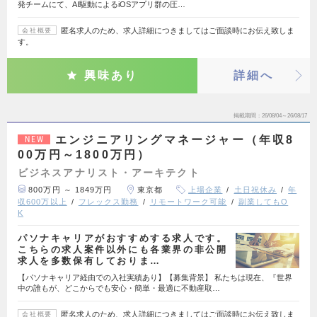
発チームにて、AI駆動によるiOSアプリ群の圧…
匿名求人のため、求人詳細につきましてはご面談時にお伝え致しま
会社概要
す。
興味あり
詳細へ
掲載期間
26/08/04～26/08/17
エンジニアリングマネージャー（年収8
NEW
00万円～1800万円）
ビジネスアナリスト・アーキテクト
800万円 ～ 1849万円
東京都
上場企業
土日祝休み
年
収600万以上
フレックス勤務
リモートワーク可能
副業してもO
K
パソナキャリアがおすすめする求人です。
こちらの求人案件以外にも各業界の非公開
求人を多数保有しておりま…
【パソナキャリア経由での入社実績あり】【募集背景】 私たちは現在、『世界
中の誰もが、どこからでも安心・簡単・最適に不動産取…
匿名求人のため、求人詳細につきましてはご面談時にお伝え致しま
会社概要