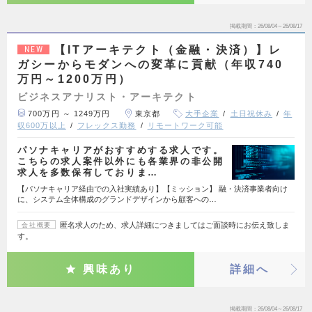
掲載期間
26/08/04～26/08/17
【ITアーキテクト（金融・決済）】レ
NEW
ガシーからモダンへの変革に貢献（年収740
万円～1200万円）
ビジネスアナリスト・アーキテクト
700万円 ～ 1249万円
東京都
大手企業
土日祝休み
年
収600万以上
フレックス勤務
リモートワーク可能
パソナキャリアがおすすめする求人です。
こちらの求人案件以外にも各業界の非公開
求人を多数保有しておりま…
【パソナキャリア経由での入社実績あり】【ミッション】 融・決済事業者向け
に、システム全体構成のグランドデザインから顧客への…
匿名求人のため、求人詳細につきましてはご面談時にお伝え致しま
会社概要
す。
興味あり
詳細へ
掲載期間
26/08/04～26/08/17