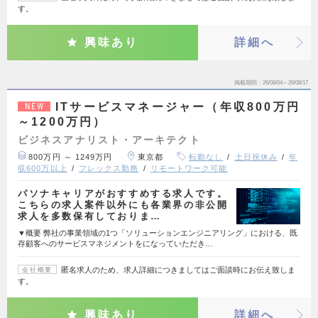
す。
興味あり
詳細へ
掲載期間
26/08/04～26/08/17
ITサービスマネージャー（年収800万円
NEW
～1200万円）
ビジネスアナリスト・アーキテクト
800万円 ～ 1249万円
東京都
転勤なし
土日祝休み
年
収600万以上
フレックス勤務
リモートワーク可能
パソナキャリアがおすすめする求人です。
こちらの求人案件以外にも各業界の非公開
求人を多数保有しておりま…
▼概要 弊社の事業領域の1つ「ソリューションエンジニアリング」における、既
存顧客へのサービスマネジメントをになっていただき…
匿名求人のため、求人詳細につきましてはご面談時にお伝え致しま
会社概要
す。
興味あり
詳細へ