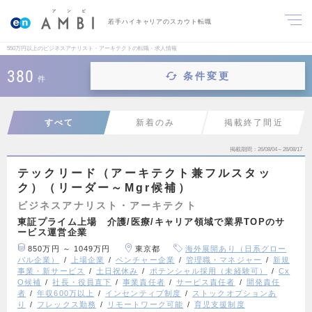
若手ハイキャリアのスカウト転職
550万円以上のビジネスアナリスト・アーキテクトの転職・求人情報
380
条件変更
件
すべて
新着のみ
掲載終了間近
掲載期間
26/08/04～26/08/17
テックリード（アーキテクト兼フルスタッ
ク）（リーダー～Mgr候補）
ビジネスアナリスト・アーキテクト
東証プライム上場 介護/医療/キャリア領域で業界TOPのサ
ービス運営企業
850万円 ～ 1049万円
東京都
海外展開あり（日系グロー
バル企業）
上場企業
ベンチャー企業
管理職・マネジャー
新規
事業・新サービス
土日祝休み
ポテンシャル採用（未経験可）
Cx
O候補
社長・役員直下
事業責任者
サービス責任者
開発責任
者
年収600万以上
インセンティブ制度
ストックオプションあ
り
フレックス勤務
リモートワーク可能
育児支援制度