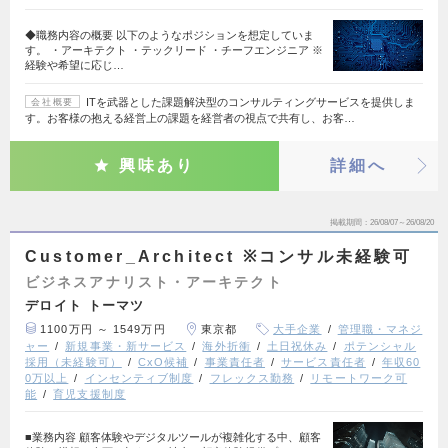
◆職務内容の概要 以下のようなポジションを想定していま
す。 ・アーキテクト ・テックリード ・チーフエンジニア ※
経験や希望に応じ…
ITを武器とした課題解決型のコンサルティングサービスを提供しま
会社概要
す。お客様の抱える経営上の課題を経営者の視点で共有し、お客…
興味あり
詳細へ
掲載期間
26/08/07～26/08/20
Customer_Architect ※コンサル未経験可
ビジネスアナリスト・アーキテクト
デロイト トーマツ
1100万円 ～ 1549万円
東京都
大手企業
管理職・マネジ
ャー
新規事業・新サービス
海外折衝
土日祝休み
ポテンシャル
採用（未経験可）
CxO候補
事業責任者
サービス責任者
年収60
0万以上
インセンティブ制度
フレックス勤務
リモートワーク可
能
育児支援制度
■業務内容 顧客体験やデジタルツールが複雑化する中、顧客