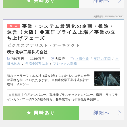
興味あり
詳細へ
掲載期間
26/08/07～26/08/20
事業・システム最適化の企画・推進・
NEW
運営【大阪】◆東証プライム上場／事業の立
ち上げフェーズ
ビジネスアナリスト・アーキテクト
積水化学工業株式会社
750万円 ～ 1199万円
大阪府
上場企業
英語力不問
土
日祝休み
年収600万以上
フレックス勤務
積水ソーラーフィルム社（設立1年）におけるシステム全般
の業務を担っていただきます。 ※積水化学工業株式会社に
在籍、積水ソー…
住宅カンパニー、高機能プラスチックカンパニー、環境・ライフラ
会社概要
インカンパニーの3つの柱を持ち、各事業でそれぞれ強みを発揮し…
興味あり
詳細へ