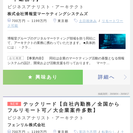
ビジネスアナリスト・アーキテクト
株式会社博報堂マーケティングシステムズ
700万円 ～ 1199万円
東京都
土日祝休み
リモートワー
ク可能
博報堂グループのデジタルマーケティング領域を担う同社に
て、アーキテクトの業務に携わっていただきます。 ■具体的
には： ・クラ…
【事業内容】 同社は企業のマーケティング活動の基盤となる情報
会社概要
システムの設計、開発および活動支援を行っております。 マーケ…
興味あり
詳細へ
掲載期間
26/08/04～26/08/17
テックリード【自社内勤務／全国から
NEW
フルリモート可／大企業案件多数】
ビジネスアナリスト・アーキテクト
フェンリル株式会社
700万円 ～ 1199万円
東京都
英語力不問
転勤なし
土