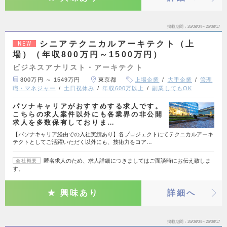
掲載期間
26/08/04～26/08/17
シニアテクニカルアーキテクト（上
NEW
場）（年収800万円～1500万円）
ビジネスアナリスト・アーキテクト
800万円 ～ 1549万円
東京都
上場企業
大手企業
管理
職・マネジャー
土日祝休み
年収600万以上
副業してもOK
パソナキャリアがおすすめする求人です。
こちらの求人案件以外にも各業界の非公開
求人を多数保有しておりま…
【パソナキャリア経由での入社実績あり】各プロジェクトにてテクニカルアーキ
テクトとしてご活躍いただく以外にも、技術力をコア…
匿名求人のため、求人詳細につきましてはご面談時にお伝え致しま
会社概要
す。
興味あり
詳細へ
掲載期間
26/08/04～26/08/17