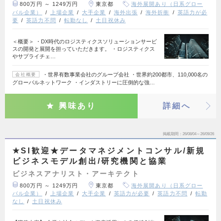
800万円 ～ 1249万円
東京都
海外展開あり（日系グロー
バル企業）
上場企業
大手企業
海外出張
海外折衝
英語力が必
要
英語力不問
転勤なし
土日祝休み
＜概要＞ ・DX時代のロジスティクスソリューションサービ
スの開発と展開を担っていただきます。 ・ロジスティクス
やサプライチェ…
・世界有数事業会社のグループ会社 ・世界約200都市、110,000名の
会社概要
グローバルネットワーク ・インダストリーに圧倒的な強…
興味あり
詳細へ
掲載期間
26/08/04～26/09/26
★SI歓迎★データマネジメントコンサル/新規
ビジネスモデル創出/研究機関と協業
ビジネスアナリスト・アーキテクト
800万円 ～ 1249万円
東京都
海外展開あり（日系グロー
バル企業）
上場企業
大手企業
英語力が必要
英語力不問
転勤
なし
土日祝休み