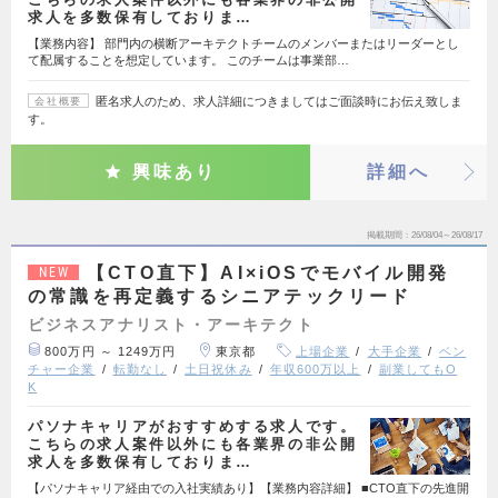
求人を多数保有しておりま…
【業務内容】 部門内の横断アーキテクトチームのメンバーまたはリーダーとし
て配属することを想定しています。 このチームは事業部…
匿名求人のため、求人詳細につきましてはご面談時にお伝え致しま
会社概要
す。
興味あり
詳細へ
掲載期間
26/08/04～26/08/17
【CTO直下】AI×iOSでモバイル開発
NEW
の常識を再定義するシニアテックリード
ビジネスアナリスト・アーキテクト
800万円 ～ 1249万円
東京都
上場企業
大手企業
ベン
チャー企業
転勤なし
土日祝休み
年収600万以上
副業してもO
K
パソナキャリアがおすすめする求人です。
こちらの求人案件以外にも各業界の非公開
求人を多数保有しておりま…
【パソナキャリア経由での入社実績あり】【業務内容詳細】 ■CTO直下の先進開