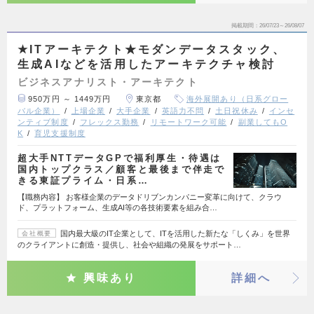
掲載期間
26/07/23～26/08/07
★ITアーキテクト★モダンデータスタック、
生成AIなどを活用したアーキテクチャ検討
ビジネスアナリスト・アーキテクト
950万円 ～ 1449万円
東京都
海外展開あり（日系グロー
バル企業）
上場企業
大手企業
英語力不問
土日祝休み
インセ
ンティブ制度
フレックス勤務
リモートワーク可能
副業してもO
K
育児支援制度
超大手NTTデータGPで福利厚生・待遇は
国内トップクラス／顧客と最後まで伴走で
きる東証プライム・日系…
【職務内容】 お客様企業のデータドリブンカンパニー変革に向けて、クラウ
ド、プラットフォーム、生成AI等の各技術要素を組み合…
国内最大級のIT企業として、ITを活用した新たな「しくみ」を世界
会社概要
のクライアントに創造・提供し、社会や組織の発展をサポート…
興味あり
詳細へ