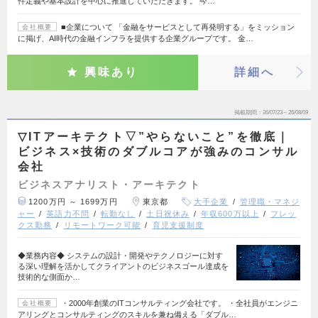
件定義や基本設計を中心に推進していただきます。 今…
■企業について 「金融をサービスとして再発明する」をミッション
会社概要
に掲げ、AI時代の金融インフラを提供する企業グループです。 金…
興味あり
詳細へ
掲載期間
26/07/23～26/08/09
▽ITアーキテクト▽”やらないこと”を徹底｜
ビジネス×技術のダブルコアが強みのコンサル
会社
ビジネスアナリスト・アーキテクト
1200万円 ～ 1699万円
東京都
大手企業
管理職・マネジ
ャー
英語力不問
転勤なし
土日祝休み
年収600万以上
フレッ
クス勤務
リモートワーク可能
育児支援制度
◆業務内容◆ システムの設計・開発やテクノロジーに対す
る深い理解を活かしてクライアントのビジネスゴール達成を
技術的な側面か…
・2000年創業のITコンサルティング会社です。 ・全社員がエンジニ
会社概要
アリングとコンサルティングのスキルを兼ね備える「ダブル…