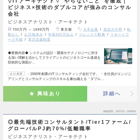
▽ITアーキテクト▽”やらないこと”を徹底｜
ビジネス×技術のダブルコアが強みのコンサル
会社
ビジネスアナリスト・アーキテクト
700万円 ～ 1699万円
東京都
大手企業
英語力不問
転
勤なし
土日祝休み
年収600万以上
フレックス勤務
リモートワ
ーク可能
育児支援制度
◆業務内容◆ システムの設計・開発やテクノロジーに対す
る深い理解を活かしてクライアントのビジネスゴール達成を
技術的な側面か…
・2000年創業のITコンサルティング会社です。 ・全社員がエンジニ
会社概要
アリングとコンサルティングのスキルを兼ね備える「ダブル…
興味あり
詳細へ
掲載期間
26/07/22～26/08/09
◎最先端技術コンサルタント/Tier1ファーム/
グローバルPJ約70%/低離職率
ビジネスアナリスト・アーキテクト