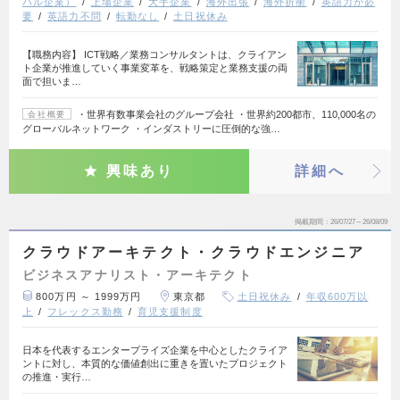
バル企業）
上場企業
大手企業
海外出張
海外折衝
英語力が必
要
英語力不問
転勤なし
土日祝休み
【職務内容】 ICT戦略／業務コンサルタントは、クライアン
ト企業が推進していく事業変革を、戦略策定と業務支援の両
面で担いま…
・世界有数事業会社のグループ会社 ・世界約200都市、110,000名の
会社概要
グローバルネットワーク ・インダストリーに圧倒的な強…
興味あり
詳細へ
掲載期間
26/07/27～26/08/09
クラウドアーキテクト・クラウドエンジニア
ビジネスアナリスト・アーキテクト
800万円 ～ 1999万円
東京都
土日祝休み
年収600万以
上
フレックス勤務
育児支援制度
日本を代表するエンタープライズ企業を中心としたクライア
ントに対し、本質的な価値創出に重きを置いたプロジェクト
の推進・実行…