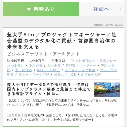
興味あり
詳細へ
掲載期間
26/07/23～26/08/07
超大手SIer／プロジェクトマネージャー／社
会基盤のデジタル化に貢献・首都圏自治体の
未来を支える
ビジネスアナリスト・アーキテクト
950万円 ～ 1449万円
東京都
海外展開あり（日系グロー
バル企業）
上場企業
大手企業
管理職・マネジャー
英語力不
問
土日祝休み
年収600万以上
インセンティブ制度
フレックス
勤務
リモートワーク可能
副業してもOK
育児支援制度
超大手NTTデータGPで福利厚生・待遇は
国内トップクラス／顧客と最後まで伴走で
きる東証プライム・日系…
【組織について】 ◎自治体から日本の未来デザインをかたち作る人。それが私
たちのしごとです。 現在、行政分野においては、行政サ…
国内最大級のIT企業として、ITを活用した新たな「しくみ」を世界
会社概要
のクライアントに創造・提供し、社会や組織の発展をサポート…