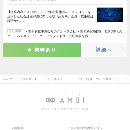
【職務内容】 AI技術、データ解析技術等のテクノロジーを
活用した社会課題解決に向けた取り組みを、企画・技術検証
段階から、お…
・世界有数事業会社のグループ会社 ・世界約200都市、110,000名の
会社概要
グローバルネットワーク ・インダストリーに圧倒的な強…
興味あり
詳細へ
ハイクラ
技術系（I
ビジネスアナリ
550万円以上のビジネスアナリス
ス求人T
T・Web・通
スト・アーキテ
ト・アーキテクトの転職・求人
OP
信系）
クト
情報一覧
若手ハイキャリアのスカウト転職
利用規約
求人情報に関するポリシー