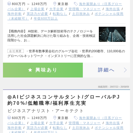
800万円 ～ 1249万円
東京都
海外展開あり（日系グロー
バル企業）
上場企業
大手企業
管理職・マネジャー
海外出張
海外折衝
英語力が必要
転勤なし
土日祝休み
ポテンシャル採用
（未経験可）
年収600万以上
【職務内容】 AI技術、データ解析技術等のテクノロジーを
活用した社会課題解決に向けた取り組みを、企画・技術検証
段階から、お…
・世界有数事業会社のグループ会社 ・世界約200都市、110,000名の
会社概要
グローバルネットワーク ・インダストリーに圧倒的な強…
興味あり
詳細へ
掲載期間
26/07/22～26/08/09
◎AIビジネスコンサルタント/グローバルPJ
約70%/低離職率/福利厚生充実
ビジネスアナリスト・アーキテクト
600万円 ～ 1249万円
東京都
海外展開あり（日系グロー
バル企業）
上場企業
大手企業
管理職・マネジャー
海外出張
海外折衝
英語力が必要
転勤なし
土日祝休み
ポテンシャル採用
（未経験可）
年収600万以上