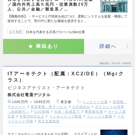
／国内外売上高５兆円・従業員数20万
人、公共／金融／製造系／…
【職務内容】 ・サービスとIT技術を結びつけ、柔軟にシステムを提案・構築して
提供することで、世の中に新たな価値を提供すると…
日本を代表する日系グローバルSIer企業
会社概要
興味あり
詳細へ
掲載期間
26/07/26～26/08/08
ITアーキテクト（配属：XC2/DE）（Mgrク
ラス）
ビジネスアナリスト・アーキテクト
株式会社電通デジタル
1300万円 ～ 1549万円
東京都
ベンチャー企業
管理職・
マネジャー
新規事業・新サービス
土日祝休み
ポテンシャル採用
（未経験可）
CxO候補
社長・役員直下
事業責任者
サービス責
任者
年収600万以上
インセンティブ制度
フレックス勤務
リモ
ートワーク可能
育児支援制度
テクニカルナレッジやスキルをフル活用し、クライアントが