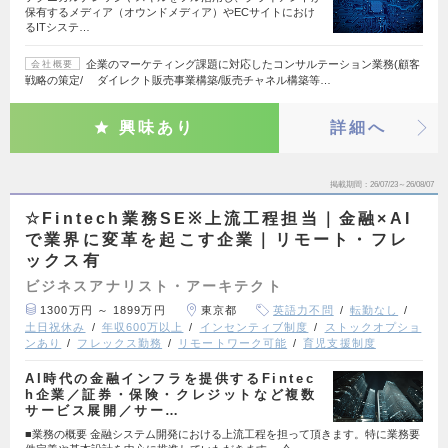
保有するメディア（オウンドメディア）やECサイトにおけ
るITシステ…
企業のマーケティング課題に対応したコンサルテーション業務(顧客
会社概要
戦略の策定/ ダイレクト販売事業構築/販売チャネル構築等…
興味あり
詳細へ
掲載期間
26/07/23～26/08/07
☆Fintech業務SE※上流工程担当｜金融×AI
で業界に変革を起こす企業｜リモート・フレ
ックス有
ビジネスアナリスト・アーキテクト
1300万円 ～ 1899万円
東京都
英語力不問
転勤なし
土日祝休み
年収600万以上
インセンティブ制度
ストックオプショ
ンあり
フレックス勤務
リモートワーク可能
育児支援制度
AI時代の金融インフラを提供するFintec
h企業／証券・保険・クレジットなど複数
サービス展開／サー…
■業務の概要 金融システム開発における上流工程を担って頂きます。特に業務要