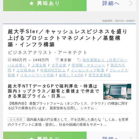
興味あり
詳細へ
掲載期間
26/07/23～26/08/07
超大手SIer／キャッシュレスビジネスを盛り
上げるプロジェクトマネジメント／基盤構
築・インフラ構築
ビジネスアナリスト・アーキテクト
950万円 ～ 1449万円
東京都
海外展開あり（日系グロー
バル企業）
上場企業
大手企業
管理職・マネジャー
英語力不
問
土日祝休み
年収600万以上
インセンティブ制度
フレックス
勤務
リモートワーク可能
副業してもOK
育児支援制度
超大手NTTデータGPで福利厚生・待遇は
国内トップクラス／顧客と最後まで伴走で
きる東証プライム・日系…
【職務内容】 基盤プラットフォーム（オンプレミス、クラウド）の構築に関す
る以下の業務を行います。 最新技術を活用し、システム…
国内最大級のIT企業として、ITを活用した新たな「しくみ」を世界
会社概要
のクライアントに創造・提供し、社会や組織の発展をサポート…