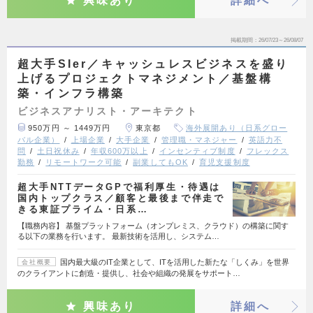
興味あり
詳細へ
掲載期間
26/07/23～26/08/07
超大手SIer／キャッシュレスビジネスを盛り
上げるプロジェクトマネジメント／基盤構
築・インフラ構築
ビジネスアナリスト・アーキテクト
950万円 ～ 1449万円
東京都
海外展開あり（日系グロー
バル企業）
上場企業
大手企業
管理職・マネジャー
英語力不
問
土日祝休み
年収600万以上
インセンティブ制度
フレックス
勤務
リモートワーク可能
副業してもOK
育児支援制度
超大手NTTデータGPで福利厚生・待遇は
国内トップクラス／顧客と最後まで伴走で
きる東証プライム・日系…
【職務内容】 基盤プラットフォーム（オンプレミス、クラウド）の構築に関す
る以下の業務を行います。 最新技術を活用し、システム…
国内最大級のIT企業として、ITを活用した新たな「しくみ」を世界
会社概要
のクライアントに創造・提供し、社会や組織の発展をサポート…
興味あり
詳細へ