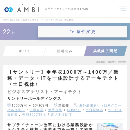
若手ハイキャリアのスカウト転職
550万円以上のビジネスアナリスト・アーキテクトの転職・求人情報
22
条件変更
件
すべて
新着のみ
掲載終了間近
掲載期間
26/07/27～26/08/09
【サントリー】◆年収1000万～1400万／業
務・データ・ITを一体設計するアーキテクト
〈土日祝休〉
ビジネスアナリスト・アーキテクト
サントリーホールディングス
1000万円 ～ 1349万円
東京都
海外展開あり（日系グロー
バル企業）
上場企業
大手企業
転勤なし
土日祝休み
サービス
責任者
年収600万以上
育児支援制度
サプライチェーン改革における業務設計か
らシステム構想・実装までを一貫して推進