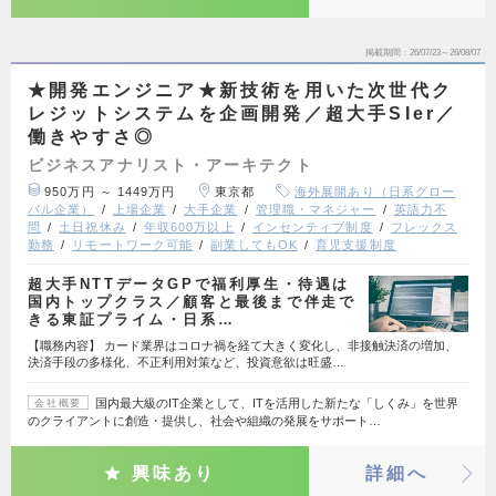
掲載期間
26/07/23～26/08/07
★開発エンジニア★新技術を用いた次世代ク
レジットシステムを企画開発／超大手SIer／
働きやすさ◎
ビジネスアナリスト・アーキテクト
950万円 ～ 1449万円
東京都
海外展開あり（日系グロー
バル企業）
上場企業
大手企業
管理職・マネジャー
英語力不
問
土日祝休み
年収600万以上
インセンティブ制度
フレックス
勤務
リモートワーク可能
副業してもOK
育児支援制度
超大手NTTデータGPで福利厚生・待遇は
国内トップクラス／顧客と最後まで伴走で
きる東証プライム・日系…
【職務内容】 カード業界はコロナ禍を経て大きく変化し、非接触決済の増加、
決済手段の多様化、不正利用対策など、投資意欲は旺盛…
国内最大級のIT企業として、ITを活用した新たな「しくみ」を世界
会社概要
のクライアントに創造・提供し、社会や組織の発展をサポート…
興味あり
詳細へ