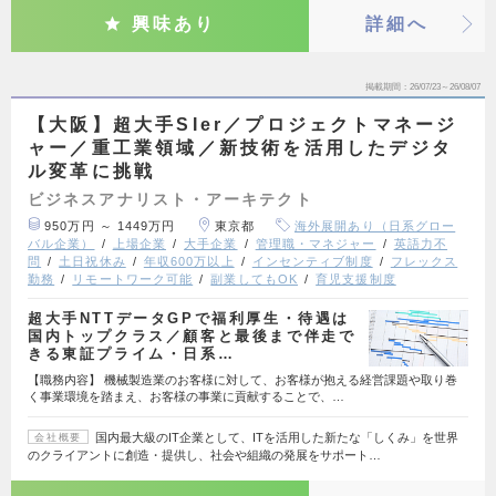
興味あり
詳細へ
掲載期間
26/07/23～26/08/07
【大阪】超大手SIer／プロジェクトマネージ
ャー／重工業領域／新技術を活用したデジタ
ル変革に挑戦
ビジネスアナリスト・アーキテクト
950万円 ～ 1449万円
東京都
海外展開あり（日系グロー
バル企業）
上場企業
大手企業
管理職・マネジャー
英語力不
問
土日祝休み
年収600万以上
インセンティブ制度
フレックス
勤務
リモートワーク可能
副業してもOK
育児支援制度
超大手NTTデータGPで福利厚生・待遇は
国内トップクラス／顧客と最後まで伴走で
きる東証プライム・日系…
【職務内容】 機械製造業のお客様に対して、お客様が抱える経営課題や取り巻
く事業環境を踏まえ、お客様の事業に貢献することで、…
国内最大級のIT企業として、ITを活用した新たな「しくみ」を世界
会社概要
のクライアントに創造・提供し、社会や組織の発展をサポート…