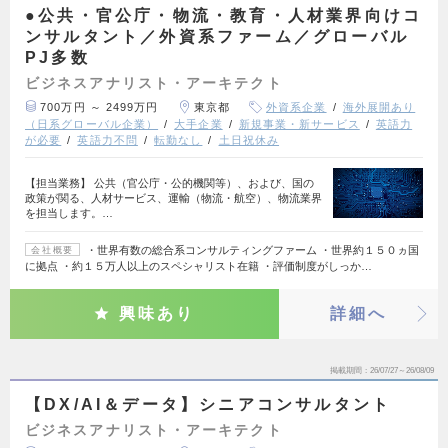
●公共・官公庁・物流・教育・人材業界向けコ
ンサルタント／外資系ファーム／グローバル
PJ多数
ビジネスアナリスト・アーキテクト
700万円 ～ 2499万円
東京都
外資系企業
海外展開あり
（日系グローバル企業）
大手企業
新規事業・新サービス
英語力
が必要
英語力不問
転勤なし
土日祝休み
【担当業務】 公共（官公庁・公的機関等）、および、国の
政策が関る、人材サービス、運輸（物流・航空）、物流業界
を担当します。…
・世界有数の総合系コンサルティングファーム ・世界約１５０ヵ国
会社概要
に拠点 ・約１５万人以上のスペシャリスト在籍 ・評価制度がしっか…
興味あり
詳細へ
掲載期間
26/07/27～26/08/09
【DX/AI＆データ】シニアコンサルタント
ビジネスアナリスト・アーキテクト