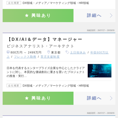
DX領域・メディア／マーケティング領域・HR領域
会社概要
興味あり
詳細へ
掲載期間
26/07/27～26/08/09
【DX/AI＆データ】マネージャー
ビジネスアナリスト・アーキテクト
800万円 ～ 2499万円
東京都
土日祝休み
年収600万以
上
フレックス勤務
育児支援制度
日本を代表するエンタープライズ企業を中心としたクライア
ントに対し、本質的な価値創出に重きを置いたプロジェクト
の推進・実行…
DX領域・メディア／マーケティング領域・HR領域
会社概要
興味あり
詳細へ
掲載期間
26/07/27～26/08/09