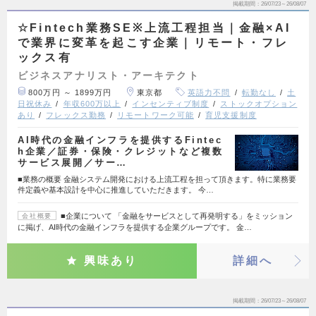
掲載期間
26/07/23～26/08/07
☆Fintech業務SE※上流工程担当｜金融×AI
で業界に変革を起こす企業｜リモート・フレ
ックス有
ビジネスアナリスト・アーキテクト
800万円 ～ 1899万円
東京都
英語力不問
転勤なし
土
日祝休み
年収600万以上
インセンティブ制度
ストックオプション
あり
フレックス勤務
リモートワーク可能
育児支援制度
AI時代の金融インフラを提供するFintec
h企業／証券・保険・クレジットなど複数
サービス展開／サー…
■業務の概要 金融システム開発における上流工程を担って頂きます。特に業務要
件定義や基本設計を中心に推進していただきます。 今…
■企業について 「金融をサービスとして再発明する」をミッション
会社概要
に掲げ、AI時代の金融インフラを提供する企業グループです。 金…
興味あり
詳細へ
掲載期間
26/07/23～26/08/07