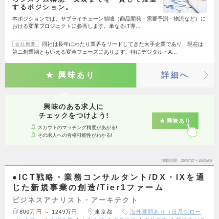
するポジション。
本ポジションでは、サプライチェーン領域（商品開発・需要予測・物流など）に
おける変革プロジェクトに参画します。単なるIT導…
同社は長年にわたり業界をリードしてきた大手企業であり、現在は
会社概要
第二創業期ともいえる変革フェーズにあります。特にデジタル・A…
興味あり
詳細へ
興味のある求人に
チェックをつけよう!
興味あり
スカウトのマッチング精度があがる!
その求人への合格可能性がわかる!
掲載期間
26/07/27～26/08/09
●ICT戦略・業務コンサルタント/DX・IXを通
じた新規事業の創造/Tier1ファーム
ビジネスアナリスト・アーキテクト
800万円 ～ 1249万円
東京都
海外展開あり（日系グロー