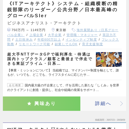
《ITアーキテクト》システム・組織横断の精
鋭部隊のリーダー／公共分野／日本最高峰の
グローバルSIer
ビジネスアナリスト・アーキテクト
750万円 ～ 1149万円
東京都
海外展開あり（日系グロー
バル企業）
上場企業
大手企業
管理職・マネジャー
英語力不
問
土日祝休み
年収600万以上
インセンティブ制度
フレックス
勤務
リモートワーク可能
副業してもOK
育児支援制度
超大手NTTデータGPで福利厚生・待遇は
国内トップクラス／顧客と最後まで伴走で
きる東証プライム・日系…
【事業・ミッションについて】 当組織では、マイナンバー制度を軸として、誰
もが、いつでも、どこでも、ライフスタイルに応じたサ…
国内最大級のIT企業として、ITを活用した新たな「しくみ」を世界
会社概要
のクライアントに創造・提供し、社会や組織の発展をサポート…
興味あり
詳細へ
掲載期間
26/07/23～26/08/09