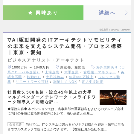
興味あり
詳細へ
掲載期間
26/07/23～26/08/07
▽AI駆動開発のITアーキテクト▽モビリティ
の未来を支えるシステム開発・プロセス構築
｜東京・愛知
ビジネスアナリスト・アーキテクト
1000万円 ～ 1849万円
東京都、愛知県
海外展開あり（日
系グローバル企業）
上場企業
大手企業
管理職・マネジャー
英
語力不問
転勤なし
土日祝休み
年収600万以上
フレックス勤
務
リモートワーク可能
副業してもOK
育児支援制度
社員数5,500名超・設立45年以上の大手
マルチベンダー／テレワーク・スライドワ
ーク制導入／明確な評…
◆業務内容◆ 本ポジションでは、当事業部の重要顧客およびそのグループ会社
に向けの多岐に渡る開発案件において、高い品質と生産…
当社では、ITシステムに関わるビジネス戦略から運用・保守に至る
会社概要
までフルスタックで担うことができます。 【在籍社員が当社を選…