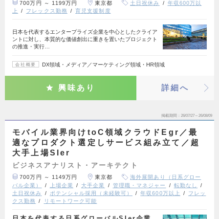
700万円 ～ 1199万円
東京都
土日祝休み
年収600万以
上
フレックス勤務
育児支援制度
日本を代表するエンタープライズ企業を中心としたクライア
ントに対し、本質的な価値創出に重きを置いたプロジェクト
の推進・実行…
DX領域・メディア／マーケティング領域・HR領域
会社概要
興味あり
詳細へ
掲載期間
26/07/27～26/08/09
モバイル業界向けtoC領域クラウドEgr／最
適なプロダクト選定しサービス組み立て／超
大手上場SIer
ビジネスアナリスト・アーキテクト
700万円 ～ 1149万円
東京都
海外展開あり（日系グロー
バル企業）
上場企業
大手企業
管理職・マネジャー
転勤なし
土日祝休み
ポテンシャル採用（未経験可）
年収600万以上
フレッ
クス勤務
リモートワーク可能
日本を代表する日系グローバルSIer企業