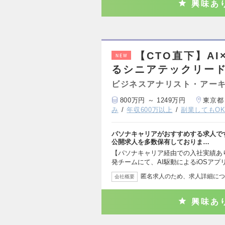
興味あ
【CTO直下】A
NEW
るシニアテックリー
ビジネスアナリスト・アー
800万円 ～ 1249万円
東京都
み
年収600万以上
副業してもO
パソナキャリアがおすすめする求人で
公開求人を多数保有しておりま…
【パソナキャリア経由での入社実績あり
発チームにて、AI駆動によるiOSアプ
匿名求人のため、求人詳細につ
会社概要
興味あ