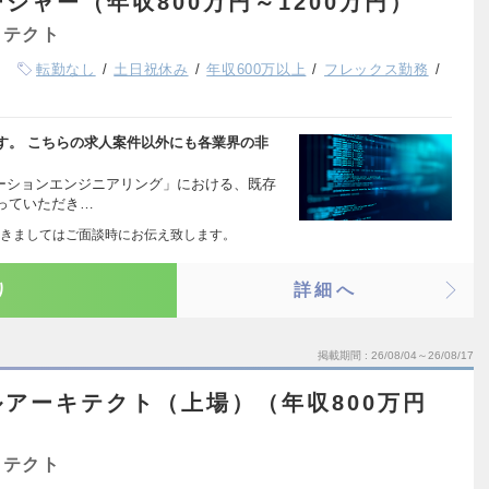
ージャー（年収800万円～1200万円）
キテクト
転勤なし
土日祝休み
年収600万以上
フレックス勤務
す。 こちらの求人案件以外にも各業界の非
ューションエンジニアリング」における、既存
っていただき…
きましてはご面談時にお伝え致します。
り
詳細へ
掲載期間
26/08/04～26/08/17
アーキテクト（上場）（年収800万円
キテクト