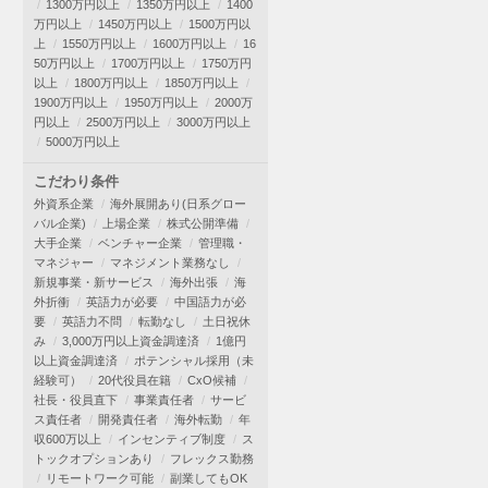
1300万円以上
1350万円以上
1400
万円以上
1450万円以上
1500万円以
上
1550万円以上
1600万円以上
16
50万円以上
1700万円以上
1750万円
以上
1800万円以上
1850万円以上
1900万円以上
1950万円以上
2000万
円以上
2500万円以上
3000万円以上
5000万円以上
こだわり条件
外資系企業
海外展開あり(日系グロー
バル企業)
上場企業
株式公開準備
大手企業
ベンチャー企業
管理職・
マネジャー
マネジメント業務なし
新規事業・新サービス
海外出張
海
外折衝
英語力が必要
中国語力が必
要
英語力不問
転勤なし
土日祝休
み
3,000万円以上資金調達済
1億円
以上資金調達済
ポテンシャル採用（未
経験可）
20代役員在籍
CxO候補
社長・役員直下
事業責任者
サービ
ス責任者
開発責任者
海外転勤
年
収600万以上
インセンティブ制度
ス
トックオプションあり
フレックス勤務
リモートワーク可能
副業してもOK