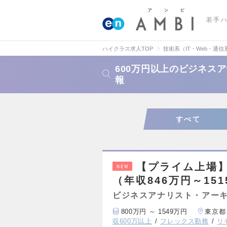
若手
ハイクラス求人TOP
技術系（IT・Web・通信
600万円以上のビジネス
報
すべて
【プライム上場】
NEW
（年収846万円～15
ビジネスアナリスト・アー
800万円 ～ 1549万円
東京都
収600万以上
フレックス勤務
リ