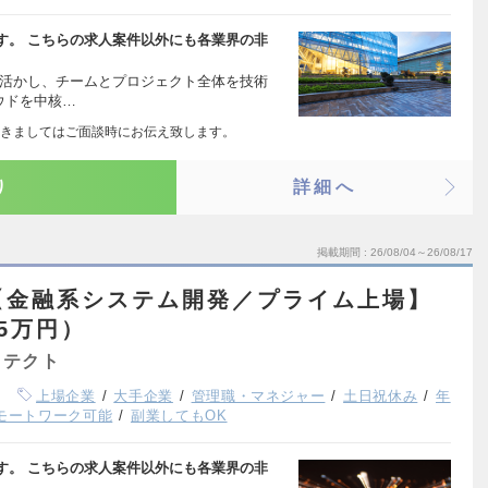
す。 こちらの求人案件以外にも各業界の非
を活かし、チームとプロジェクト全体を技術
ラウドを中核…
きましてはご面談時にお伝え致します。
り
詳細へ
掲載期間
26/08/04～26/08/17
【金融系システム開発／プライム上場】
15万円）
キテクト
上場企業
大手企業
管理職・マネジャー
土日祝休み
年
モートワーク可能
副業してもOK
す。 こちらの求人案件以外にも各業界の非