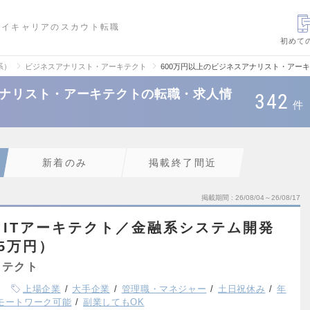
ハイキャリアのスカウト転職
初めて
系）
ビジネスアナリスト・アーキテクト
600万円以上のビジネスアナリスト・アー
アナリスト・アーキテクトの転職・求人情
342
件
新着のみ
掲載終了間近
掲載期間
26/08/04～26/08/17
ITアーキテクト／金融系システム開発
15万円）
キテクト
上場企業
大手企業
管理職・マネジャー
土日祝休み
年
モートワーク可能
副業してもOK