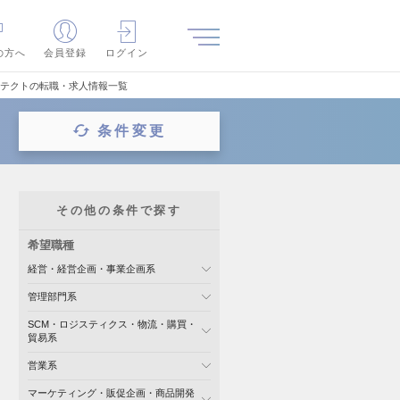
の方へ
会員登録
ログイン
キテクトの転職・求人情報一覧
条件変更
その他の条件で探す
希望職種
経営・経営企画・事業企画系
管理部門系
SCM・ロジスティクス・物流・購買・
貿易系
営業系
マーケティング・販促企画・商品開発