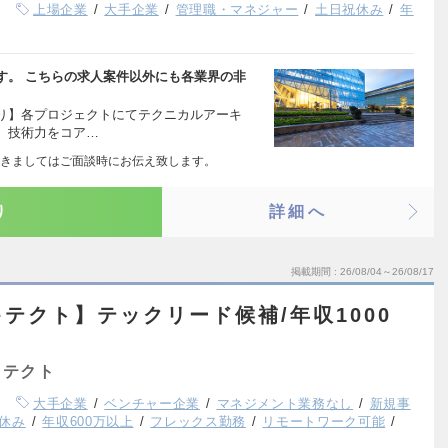
上場企業
大手企業
管理職・マネジャー
土日祝休み
年
す。 こちらの求人案件以外にも各業界の非
り】各プロジェクトにてテクニカルアーキ
、技術力をコア…
きましてはご面談時にお伝え致します。
り
詳細へ
掲載期間
26/08/04～26/08/17
テクト】テックリード候補/年収1000
キテクト
大手企業
ベンチャー企業
マネジメント業務なし
新規事
休み
年収600万以上
フレックス勤務
リモートワーク可能