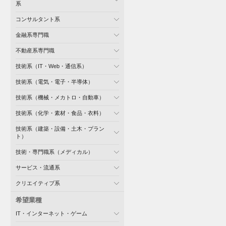
系
コンサルタント系
金融系専門職
不動産系専門職
技術系（IT・Web・通信系）
技術系（電気・電子・半導体）
技術系（機械・メカトロ・自動車）
技術系（化学・素材・食品・衣料）
技術系（建築・設備・土木・プラン
ト）
技術・専門職系（メディカル）
サービス・流通系
クリエイティブ系
希望業種
IT・インターネット・ゲーム