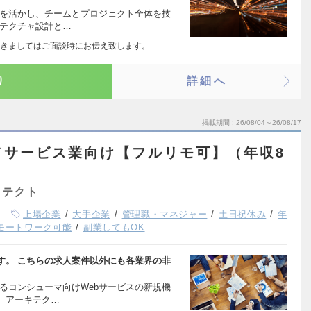
ルを活かし、チームとプロジェクト全体を技
テクチャ設計と…
きましてはご面談時にお伝え致します。
り
詳細へ
掲載期間
26/08/04～26/08/17
／サービス業向け【フルリモ可】（年収8
キテクト
上場企業
大手企業
管理職・マネジャー
土日祝休み
年
モートワーク可能
副業してもOK
す。 こちらの求人案件以外にも各業界の非
るコンシューマ向けWebサービスの新規機
、アーキテク…