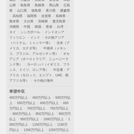
山県
鳥取県
島根県
岡山県
広島
県
山口県
徳島県
香川県
愛媛県
高知県
福岡県
佐賀県
長崎県
熊本県
大分県
宮崎県
鹿児島県
沖縄県
中国
韓国
香港
台湾
タイ
シンガポール
インドネシア
フィリピン
インド
その他アジア
（ベトナム、ミャンマー等）
北米（ア
メリカ、カナダ等）
中南米（メキシ
コ、ブラジル、アルゼンチン等）
オセ
アニア（オーストラリア、ニュージーラ
ンド等）
ヨーロッパ（イギリス、フラ
ンス、ドイツ、ロシア等）
中近東・ア
フリカ（モロッコ、エジプト、UAE、南
アフリカ等）
その他の海外
希望年収
400万円以上
450万円以上
500万円以
上
550万円以上
600万円以上
650
万円以上
700万円以上
750万円以上
800万円以上
850万円以上
900万円
以上
950万円以上
1000万円以上
1
050万円以上
1100万円以上
1150万
円以上
1200万円以上
1250万円以上