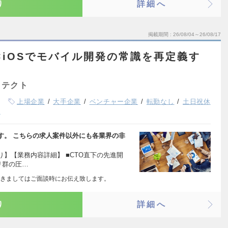
り
詳細へ
掲載期間
26/08/04～26/08/17
I×iOSでモバイル開発の常識を再定義す
ド
キテクト
上場企業
大手企業
ベンチャー企業
転勤なし
土日祝休
K
す。 こちらの求人案件以外にも各業界の非
】【業務内容詳細】 ■CTO直下の先進開
リ群の圧…
きましてはご面談時にお伝え致します。
り
詳細へ