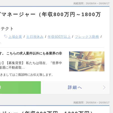
掲載期間
26/08/04～26/08/17
マネージャー（年収800万円～1800万
キテクト
上場企業
土日祝休み
年収600万以上
フレックス勤務
K
す。 こちらの求人案件以外にも各業界の非
り】【募集背景】 私たちは現在、『世界中
最適に不動産取…
きましてはご面談時にお伝え致します。
り
詳細へ
掲載期間
26/08/04～26/08/17