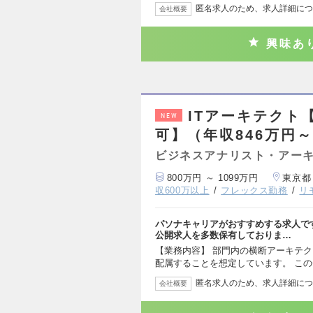
匿名求人のため、求人詳細につ
会社概要
興味あ
ITアーキテクト
NEW
可】（年収846万円～
ビジネスアナリスト・アー
800万円 ～ 1099万円
東京都
収600万以上
フレックス勤務
リ
パソナキャリアがおすすめする求人で
公開求人を多数保有しておりま…
【業務内容】 部門内の横断アーキテ
配属することを想定しています。 こ
匿名求人のため、求人詳細につ
会社概要