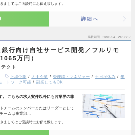
きましてはご面談時にお伝え致します。
り
詳細へ
掲載期間
26/08/04～26/08/17
【銀行向け自社サービス開発／フルリモ
1065万円）
キテクト
上場企業
大手企業
管理職・マネジャー
土日祝休み
年
モートワーク可能
副業してもOK
す。 こちらの求人案件以外にも各業界の非
クトチームのメンバーまたはリーダーとして
のチームは事業部…
きましてはご面談時にお伝え致します。